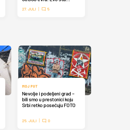
nikako ne smete da radite
27. JULI
5
MOJ PUT
Nevolje i podeljeni grad –
bili smo u prestonici koju
Srbi retko posećuju FOTO
25. JULI
0