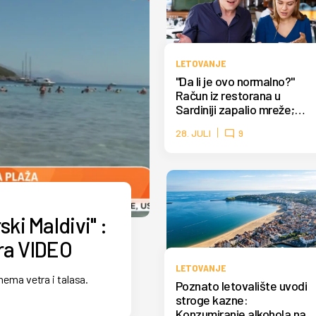
LETOVANJE
"Da li je ovo normalno?"
Račun iz restorana u
Sardiniji zapalio mreže;
Samo voda košta 12 evra
28. JULI
9
FOTO
ki Maldivi" :
ra VIDEO
LETOVANJE
 nema vetra i talasa.
Poznato letovalište uvodi
stroge kazne:
Konzumiranje alkohola na