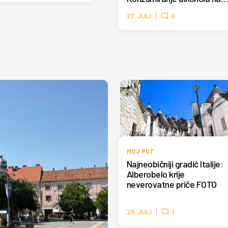
plaži može skupo da vas
27. JULI
0
košta
MOJ PUT
Najneobičniji gradić Italije:
Alberobelo krije
neverovatne priče FOTO
29. JULI
1