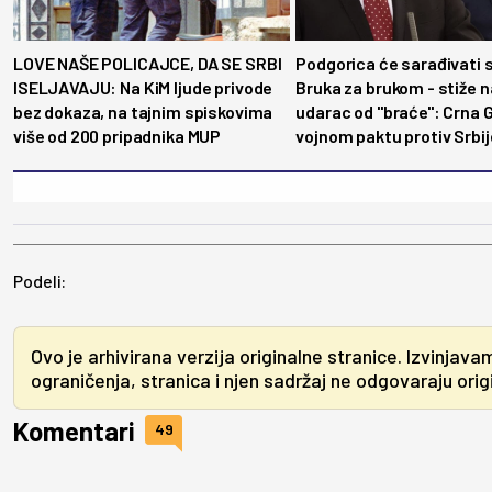
LOVE NAŠE POLICAJCE, DA SE SRBI
Podgorica će sarađivati 
ISELJAVAJU: Na KiM ljude privode
Bruka za brukom - stiže 
bez dokaza, na tajnim spiskovima
udarac od "braće": Crna 
više od 200 pripadnika MUP
vojnom paktu protiv Srbij
Podeli:
Ovo je arhivirana verzija originalne stranice. Izvinjava
ograničenja, stranica i njen sadržaj ne odgovaraju origin
Komentari
49