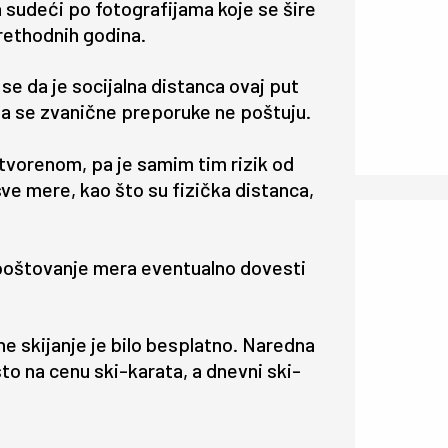
 sudeći po fotografijama koje se šire
rethodnih godina.
se da je socijalna distanca ovaj put
e da se zvanične preporuke ne poštuju.
otvorenom, pa je samim tim rizik od
 sve mere, kao što su fizička distanca,
nepoštovanje mera eventualno dovesti
e skijanje je bilo besplatno. Naredna
to na cenu ski-karata, a dnevni ski-