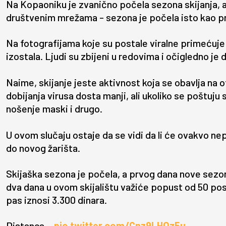
Na Kopaoniku je zvanično počela sezona skijanja, a
društvenim mrežama - sezona je počela isto kao p
Na fotografijama koje su postale viralne primećuje 
izostala. Ljudi su zbijeni u redovima i očigledno j
Naime, skijanje jeste aktivnost koja se obavlja na 
dobijanja virusa dosta manji, ali ukoliko se poštuju
nošenje maski i drugo.
U ovom slučaju ostaje da se vidi da li će ovakvo 
do novog žarišta.
Skijaška sezona je počela, a prvog dana nove sezon
dva dana u ovom skijalištu važiće popust od 50 pos
pas iznosi 3.300 dinara.
Distanca...
pic.twitter.com/Cnz9LHOz5u