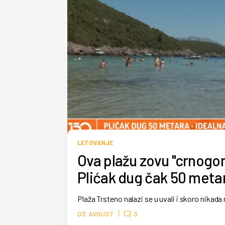
LETOVANJE
Ova plažu zovu "crnogors
Plićak dug čak 50 meta
Plaža Trsteno nalazi se u uvali i skoro nikada
03. AVGUST
3