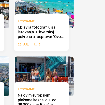
LETOVANJE
Objavila fotografiju sa
letovanja u Hrvatskoj i
pokrenula raspravu: "Ovo
nisam očekivala" FOTO
28. JULI
5
LETOVANJE
Na ovim evropskim
plažama kazne idu i do
36.000 evra: Evo šta