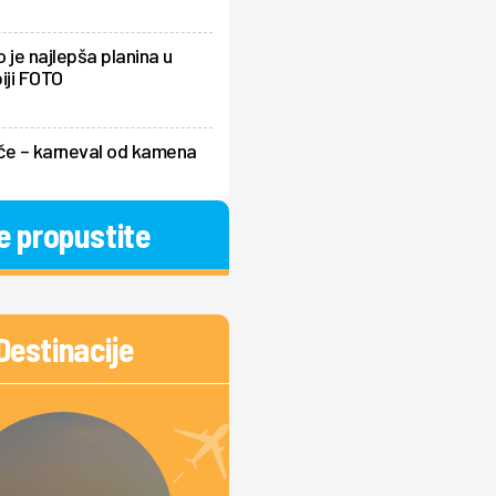
 je najlepša planina u
iji FOTO
če – karneval od kamena
e propustite
Destinacije