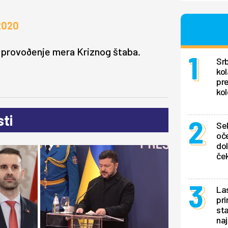
2020
sprovoðenje mera Kriznog štaba.
Srb
kol
pr
kol
ti
Se
oče
dol
ček
La
pri
sta
naj