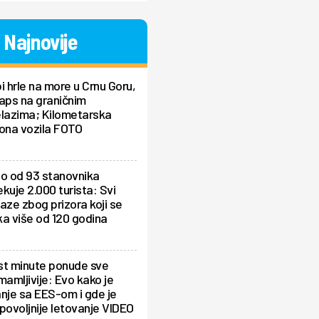
Najnovije
i hrle na more u Crnu Goru,
aps na graničnim
elazima; Kilometarska
ona vozila FOTO
lo od 93 stanovnika
kuje 2.000 turista: Svi
aze zbog prizora koji se
a više od 120 godina
st minute ponude sve
mamljivije: Evo kako je
nje sa EES-om i gde je
povoljnije letovanje VIDEO