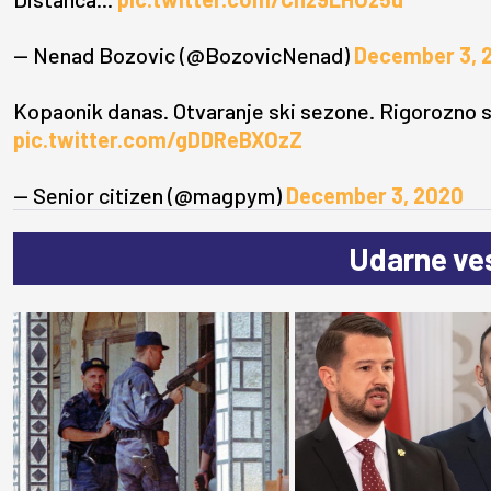
— Nenad Bozovic (@BozovicNenad)
December 3, 
Kopaonik danas. Otvaranje ski sezone. Rigorozno 
pic.twitter.com/gDDReBXOzZ
— Senior citizen (@magpym)
December 3, 2020
Udarne ves