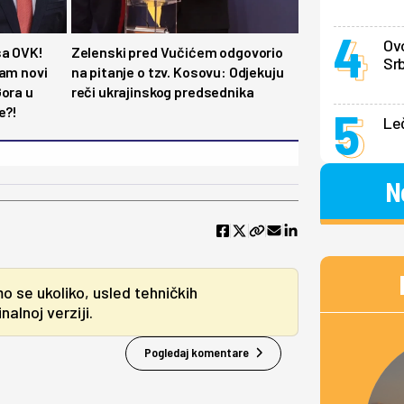
Ovo
sa OVK!
Zelenski pred Vučićem odgovorio
Srb
nam novi
na pitanje o tzv. Kosovu: Odjekuju
Gora u
reči ukrajinskog predsednika
e?!
Le
N
mo se ukoliko, usled tehničkih
alnoj verziji.
Pogledaj komentare