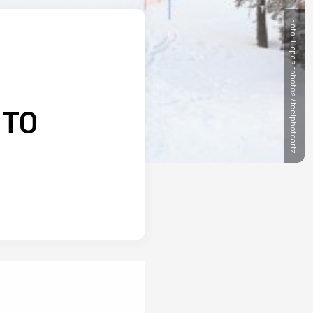
Foto: Depositphotos / feelphotoartz
OTO