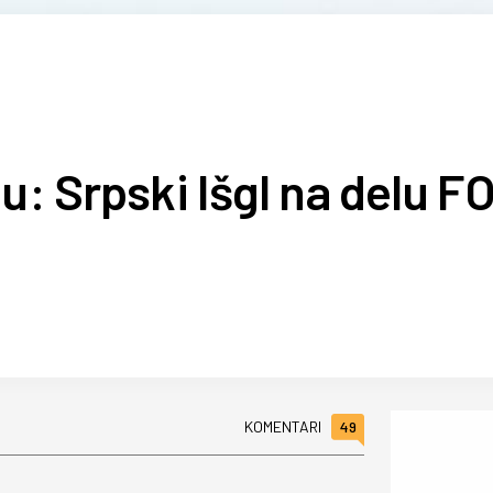
u: Srpski Išgl na delu F
49
KOMENTARI