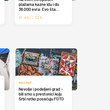
plažama kazne idu i do
36.000 evra: Evo šta
nikako ne smete da radite
27. JULI
5
MOJ PUT
Nevolje i podeljeni grad –
bili smo u prestonici koju
Srbi retko posećuju FOTO