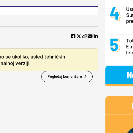
Us
Sut
pr
Tot
Et
le
mo se ukoliko, usled tehničkih
alnoj verziji.
N
Pogledaj komentare