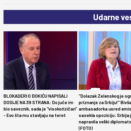
Udarne ves
BLOKADERI O ĐOKIĆU NAPISALI
"Dolazak Zelenskog je o
DOSIJE NA 39 STRANA: Do juče im
priznanje za Srbiju!" Bivš
bio saveznik, sada je ''visokorizičan''
ambasadorka usred emis
- Evo šta mu stavljaju na teret
sasekla opoziciju: Srbija 
napravila veliki diplomats
(FOTO)