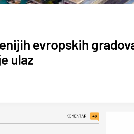
enijih evropskih gradov
e ulaz
46
KOMENTARI