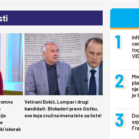
ti
In
ce
tog
VI
Mno
pla
nje
je 
gromno
Vetirani Đokić, Lompar i drugi
a
kandidati: Blokaderi prave čistku,
Doš
ije
evo koja zvučna imena lete sa liste!
sr
je
Fra
ki iskorak