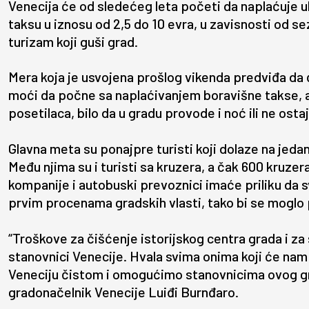
Venecija će od sledećeg leta početi da naplaćuje u
taksu u iznosu od 2,5 do 10 evra, u zavisnosti od s
turizam koji guši grad.
Mera koja je usvojena prošlog vikenda predviđa da 
moći da počne sa naplaćivanjem boravišne takse, a 
posetilaca, bilo da u gradu provode i noć ili ne ostaj
Glavna meta su ponajpre turisti koji dolaze na jedan
Među njima su i turisti sa kruzera, a čak 600 kruzer
kompanije i autobuski prevoznici imaće priliku da s
prvim procenama gradskih vlasti, tako bi se moglo p
“Troškove za čišćenje istorijskog centra grada i za
stanovnici Venecije. Hvala svima onima koji će n
Veneciju čistom i omogućimo stanovnicima ovog gra
gradonačelnik Venecije Luiđi Burnđaro.