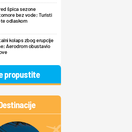
red špica sezone
omore bez vode; Turisti
ete odlaskom
alni kolaps zbog erupcije
ne; Aerodrom obustavio
tove
e propustite
Destinacije