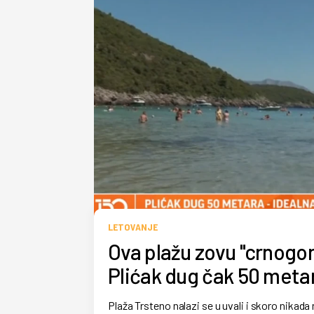
LETOVANJE
Ova plažu zovu "crnogors
Plićak dug čak 50 meta
Plaža Trsteno nalazi se u uvali i skoro nikada