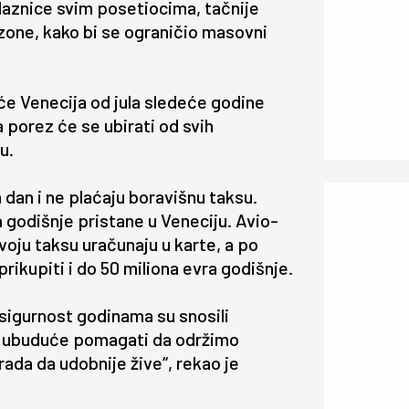
laznice svim posetiocima, tačnije
ezone, kako bi se ograničio masovni
će Venecija od jula sledeće godine
porez će se ubirati od svih
u.
 dan i ne plaćaju boravišnu taksu.
a godišnje pristane u Veneciju. Avio-
voju taksu uračunaju u karte, a po
rikupiti i do 50 miliona evra godišnje.
 sigurnost godinama su snosili
am ubuduće pomagati da održimo
da da udobnije žive“, rekao je