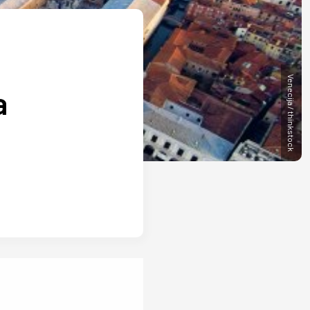
Venecija / thinkstock
a