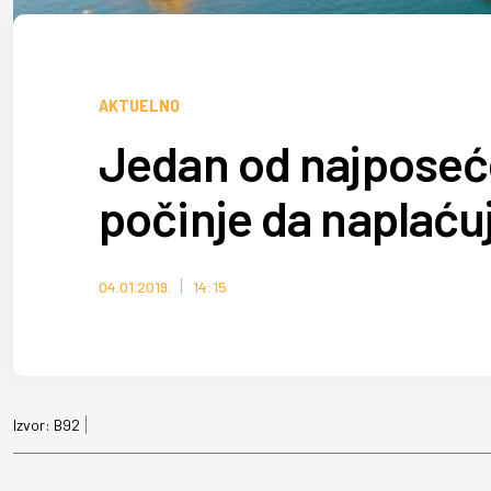
AKTUELNO
Jedan od najposeć
počinje da naplaćuj
04.01.2019.
14:15
Izvor:
B92