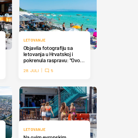
LETOVANJE
Objavila fotografiju sa
letovanja u Hrvatskoj i
pokrenula raspravu: "Ovo
nisam očekivala" FOTO
28. JULI
5
LETOVANJE
Na ovim evropskim