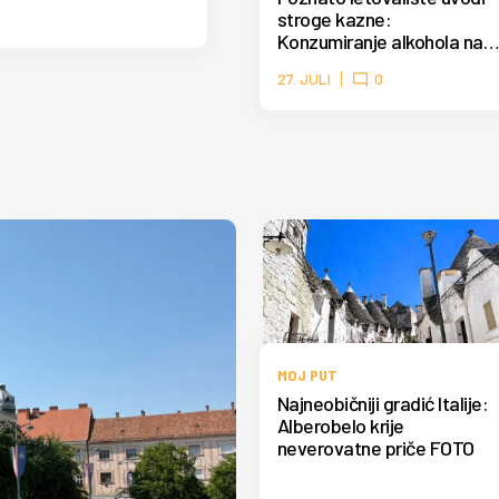
stroge kazne:
Konzumiranje alkohola na
plaži može skupo da vas
27. JULI
0
košta
MOJ PUT
Najneobičniji gradić Italije:
Alberobelo krije
neverovatne priče FOTO