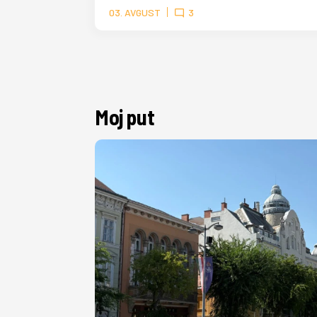
03. AVGUST
3
Moj put