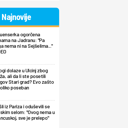
Najnovije
fluenserka ogorčena
nama na Jadranu: "Pa
a nema ni na Sejšelima..."
DEO
gi dolaze u Ulcinj zbog
ža, ali da li ste posetili
gov Stari grad? Evo zašto
toliko poseban
li iz Pariza i oduševili se
pskim selom: "Ovog nema u
ncuskoj, sve je prelepo"