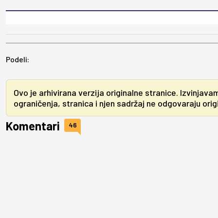
Podeli:
Ovo je arhivirana verzija originalne stranice. Izvinjava
ograničenja, stranica i njen sadržaj ne odgovaraju origin
Komentari
46