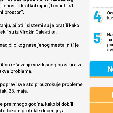
aljenosti i kratkotrajno (1 minut i 41
i prostor".
Ogr
kup
nju, piloti i sistemi su je pratili kako
kli su iz Virdžin Galaktika.
Hao
tur
nad bilo kog naseljenog mesta, niti je
pon
ev
FAA na rešavanju vazdušnog prostora za
N
 kakve probleme.
e popravi sve što prouzrokuje probleme
tak, 25. maja.
rte pre mnogo godina, kako bi dobili
ato tokom protekle decenije, a