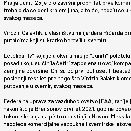
Misija Juniti 25 je bio završni probni let prve komerc
trebalo da se desi krajem juna, a to će, nadaju se u
svakog meseca.
Virdžin Galaktik, u vlasništvu milijardera Ričarda B
putnicima koji su kratko boravili u svemiru.
Letelica "Iv" koja je u okviru misije "Juniti" poletel
posadu koju su činila četiri zaposlena u ovoj kompan
Zemljine površine. Oni su po prvi put osetili bestež
poslednji test let pre nego što Virdžin Galaktik o
putovanje u svemir, svakog meseca.
Federalna uprava za vazduhoplovstvo (FAA) ranije je
nakon što je Brensonov prvi let 2021. godine doveo 
tokom sletanja na pistu u pustinji u Novom Meksik
nadgleda komercijalne vazdušne i svemirske letove u