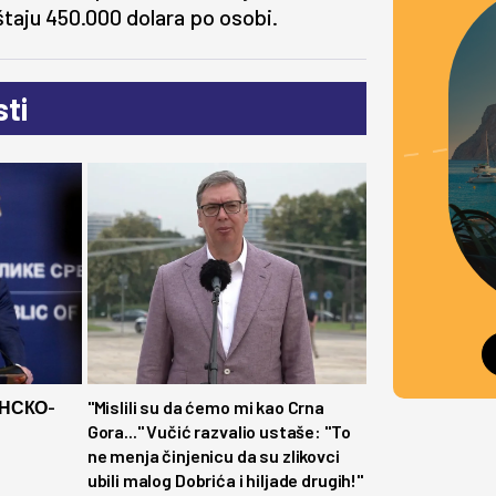
štaju 450.000 dolara po osobi.
ti
НСКО-
"Mislili su da ćemo mi kao Crna
Gora..." Vučić razvalio ustaše: "To
ne menja činjenicu da su zlikovci
ubili malog Dobrića i hiljade drugih!"