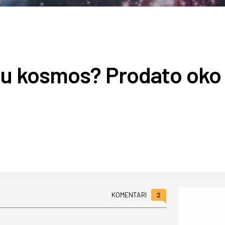
 u kosmos? Prodato oko
2
KOMENTARI