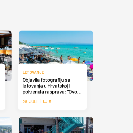
LETOVANJE
Objavila fotografiju sa
letovanja u Hrvatskoj i
pokrenula raspravu: "Ovo
nisam očekivala" FOTO
28. JULI
5