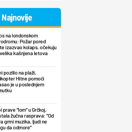
Najnovije
os na londonskom
rodromu: Požar pored
te izazvao kolaps, očekuju
velika kašnjena letova
i pozlilo na plaži,
ikopter Hitne pomoći
asao je u poslednjem
enutku
i prave "lom" u Grčkoj,
tala žučna rasprava: "Od
ra grmi muzika, ljudi ne
gu da odmore"