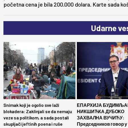
početna cena je bila 200.000 dolara. Karte sada ko
Udarne ves
Snimak koji je ogolio sve laži
ЕПАРХИЈА БУДИМЉА
blokadera: Zaklinjali se da nemaju
НИКШИЋКА ДУБОКО
veze sa politikom, a sada postali
ЗАХВАЛНА ВУЧИЋУ:
skupljači jeftinih poena i ruše
Председников говор у