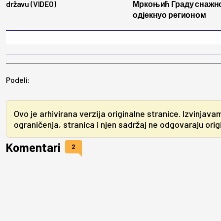
državu (VIDEO)
Мркоњић Граду снажн
одјекнуо регионом
Podeli:
Ovo je arhivirana verzija originalne stranice. Izvinjava
ograničenja, stranica i njen sadržaj ne odgovaraju origin
Komentari
2