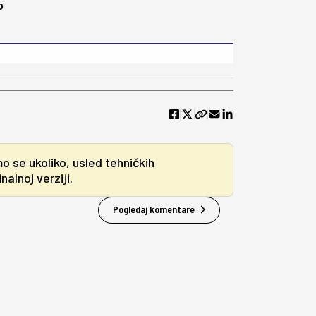
о
mo se ukoliko, usled tehničkih
alnoj verziji.
Pogledaj komentare