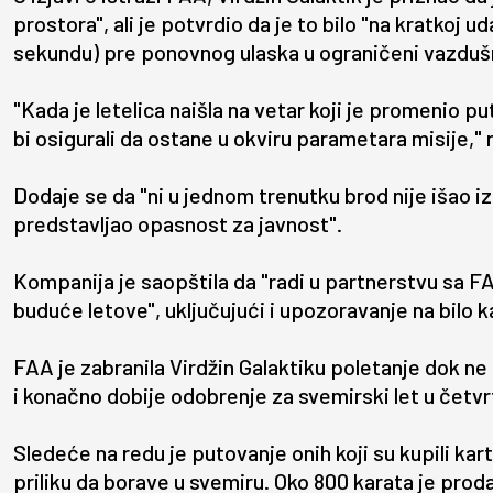
prostora", ali je potvrdio da je to bilo "na kratkoj ud
sekundu) pre ponovnog ulaska u ograničeni vazdušn
"Kada je letelica naišla na vetar koji je promenio puta
bi osigurali da ostane u okviru parametara misije," re
Dodaje se da "ni u jednom trenutku brod nije išao iz
predstavljao opasnost za javnost".
Kompanija je saopštila da "radi u partnerstvu sa 
buduće letove", uključujući i upozoravanje na bilo
FAA je zabranila Virdžin Galaktiku poletanje dok n
i konačno dobije odobrenje za svemirski let u četvr
Sledeće na redu je putovanje onih koji su kupili ka
priliku da borave u svemiru. Oko 800 karata je prod