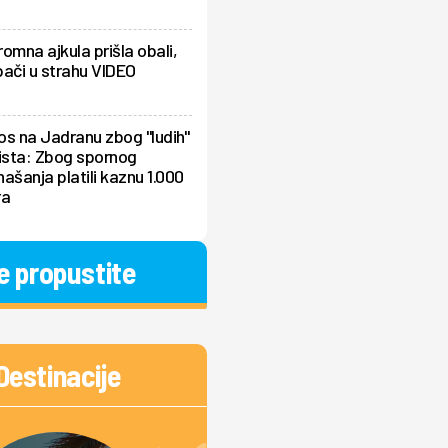
omna ajkula prišla obali,
ači u strahu VIDEO
s na Jadranu zbog "ludih"
ista: Zbog spornog
ašanja platili kaznu 1.000
ra
e propustite
Destinacije