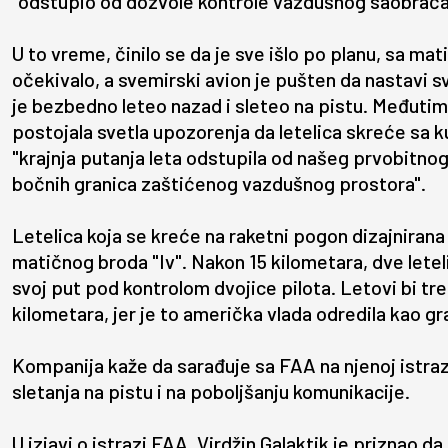
"odstupio od dozvole kontrole vazdušnog saobraćaja
U to vreme, činilo se da je sve išlo po planu, sa ma
očekivalo, a svemirski avion je pušten da nastavi 
je bezbedno leteo nazad i sleteo na pistu. Međutim,
postojala svetla upozorenja da letelica skreće sa ku
"krajnja putanja leta odstupila od našeg prvobitnog p
bočnih granica zaštićenog vazdušnog prostora".
Letelica koja se kreće na raketni pogon dizajnirana 
matičnog broda "Iv". Nakon 15 kilometara, dve leteli
svoj put pod kontrolom dvojice pilota. Letovi bi tr
kilometara, jer je to američka vlada odredila kao g
Kompanija kaže da sarađuje sa FAA na njenoj istraz
sletanja na pistu i na poboljšanju komunikacije.
U izjavi o istrazi FAA, Virdžin Galaktik je priznao d