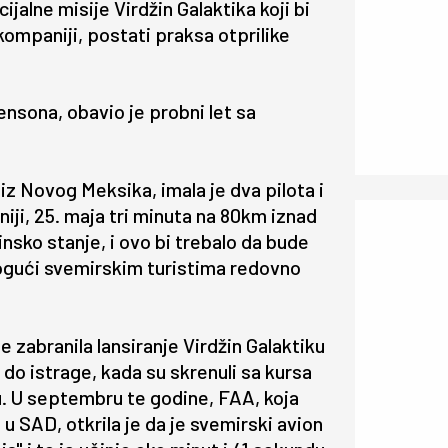
ijalne misije Virdžin Galaktika koji bi
 kompaniji, postati praksa otprilike
rensona, obavio je probni let sa
a iz Novog Meksika, imala je dva pilota i
iji, 25. maja tri minuta na 80km iznad
insko stanje, i ovo bi trebalo da bude
mogući svemirskim turistima redovno
 zabranila lansiranje Virdžin Galaktiku
do istrage, kada su skrenuli sa kursa
u. U septembru te godine, FAA, koja
 SAD, otkrila je da je svemirski avion