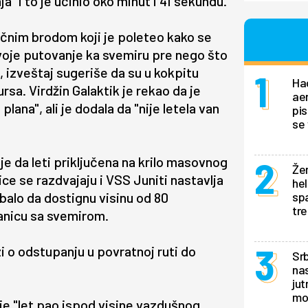
" i to je učinio oko minut i 41 sekundu.
tičnim brodom koji je poleteo kako se
svoje putovanje ka svemiru pre nego što
 izveštaj sugeriše da su u kokpitu
Ha
rsa. Virdžin Galaktik je rekao da je
ae
lana", ali je dodala da "nije letela van
pis
se 
je da leti priključena na krilo masovnog
Žen
ce se razdvajaju i VSS Juniti nastavlja
hel
ebalo da dostignu visinu od 80
sp
tr
ranicu sa svemirom.
i o odstupanju u povratnoj ruti do
Srb
nas
jut
mo
a je "let pao ispod visine vazdušnog