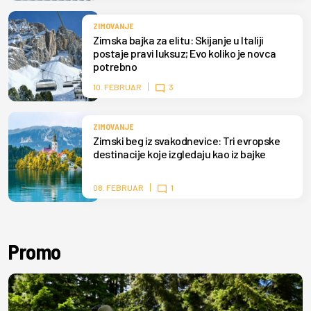
ZIMOVANJE
Zimska bajka za elitu: Skijanje u Italiji
postaje pravi luksuz; Evo koliko je novca
potrebno
10. FEBRUAR
3
ZIMOVANJE
Zimski beg iz svakodnevice: Tri evropske
destinacije koje izgledaju kao iz bajke
08. FEBRUAR
1
Promo