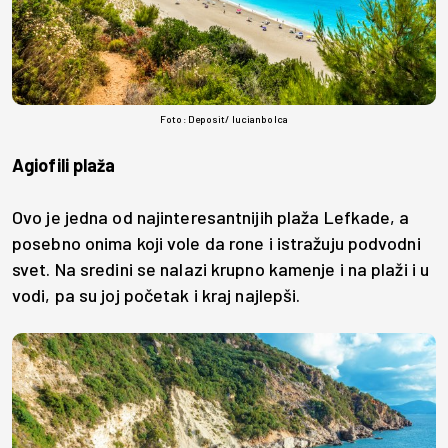
Foto: Deposit/ lucianbolca
Agiofili plaža
Ovo je jedna od najinteresantnijih plaža Lefkade, a
posebno onima koji vole da rone i istražuju podvodni
svet. Na sredini se nalazi krupno kamenje i na plaži i u
vodi, pa su joj početak i kraj najlepši.