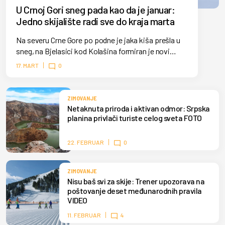
U Crnoj Gori sneg pada kao da je januar:
Jedno skijalište radi sve do kraja marta
Na severu Crne Gore po podne je jaka kiša prešla u
sneg, na Bjelasici kod Kolašina formiran je novi
snežni pokrivač. Skijaši mogu duže da uživaju u
17. MART
0
zimskim sportovima.
ZIMOVANJE
Netaknuta priroda i aktivan odmor: Srpska
planina privlači turiste celog sveta FOTO
22. FEBRUAR
0
ZIMOVANJE
Nisu baš svi za skije: Trener upozorava na
poštovanje deset međunarodnih pravila
VIDEO
11. FEBRUAR
4