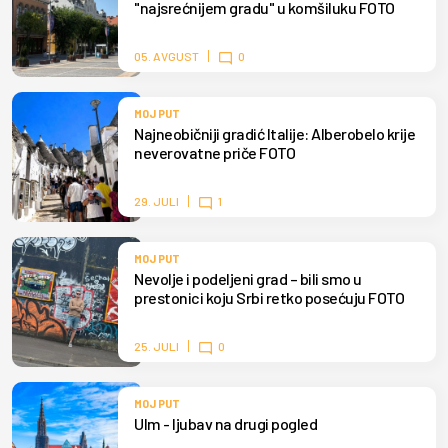
"najsrećnijem gradu" u komšiluku FOTO
05. AVGUST
0
MOJ PUT
Najneobičniji gradić Italije: Alberobelo krije
neverovatne priče FOTO
29. JULI
1
MOJ PUT
Nevolje i podeljeni grad – bili smo u
prestonici koju Srbi retko posećuju FOTO
25. JULI
0
MOJ PUT
Ulm - ljubav na drugi pogled