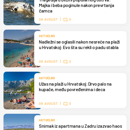
Majka i beba poginule nakon prevrtanja
čamca
09. AVGUST
0
AKTUELNO
Nadležni se oglasili nakon nesreće na plaži
u Hrvatskoj: Evo šta su rekli o padu stabla
09. AVGUST
0
AKTUELNO
Užas na plaži u Hrvatskoj: Drvo palo na
kupače, među povređenima i deca
09. AVGUST
0
AKTUELNO
Snimak iz apartmana u Zadru izazvao haos