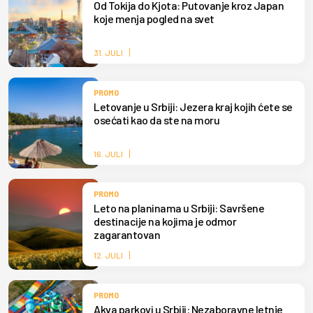
Od Tokija do Kjota: Putovanje kroz Japan
koje menja pogled na svet
31. JULI
PROMO
Letovanje u Srbiji: Jezera kraj kojih ćete se
osećati kao da ste na moru
16. JULI
PROMO
Leto na planinama u Srbiji: Savršene
destinacije na kojima je odmor
zagarantovan
12. JULI
PROMO
Akva parkovi u Srbiji: Nezaboravne letnje