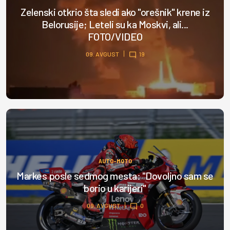
Zelenski otkrio šta sledi ako "orešnik" krene iz
Belorusije; Leteli su ka Moskvi, ali...
FOTO/VIDEO
09. AVGUST
19
AUTO-MOTO
Markes posle sedmog mesta: "Dovoljno sam se
borio u karijeri"
09. AVGUST
0