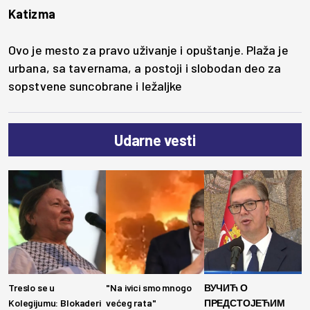
Katizma
Ovo je mesto za pravo uživanje i opuštanje. Plaža je
urbana, sa tavernama, a postoji i slobodan deo za
sopstvene suncobrane i ležaljke
Udarne vesti
Treslo se u
"Na ivici smo mnogo
ВУЧИЋ О
Kolegijumu: Blokaderi
većeg rata"
ПРЕДСТОЈЕЋИМ