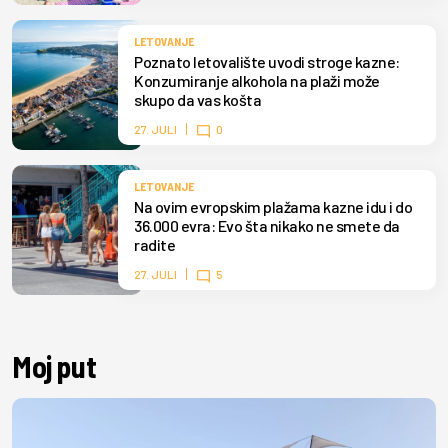
LETOVANJE
Poznato letovalište uvodi stroge kazne:
Konzumiranje alkohola na plaži može
skupo da vas košta
27. JULI
0
LETOVANJE
Na ovim evropskim plažama kazne idu i do
36.000 evra: Evo šta nikako ne smete da
radite
27. JULI
5
Moj put