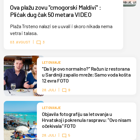
Ova plažu zovu "crnogorski Maldivi" :
Plićak dug čak 50 metara VIDEO
Plaža Trsteno nalazi se u uvali i skoro nikada nema
vetra i talasa.
03. AVGUST
3
LETOVANJE
"Da li je ovo normalno?" Račun iz restorana
u Sardiniji zapalio mreže; Samo voda košta
12 evra FOTO
28. JULI
9
LETOVANJE
Objavila fotografiju sa letovanja u
Hrvatskoj i pokrenula raspravu: "Ovo nisam
očekivala" FOTO
28. JULI
5