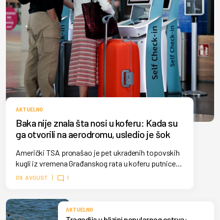
AKTUELNO
Baka nije znala šta nosi u koferu: Kada su
ga otvorili na aerodromu, usledio je šok
Američki TSA pronašao je pet ukradenih topovskih
kugli iz vremena Građanskog rata u koferu putnice
na aerodromu u Alabami. Artefakti su vraćeni
09. AVGUST
1
istorijskoj tvrđavi.
AKTUELNO
Tragedija u blizini popularnog ostrva: