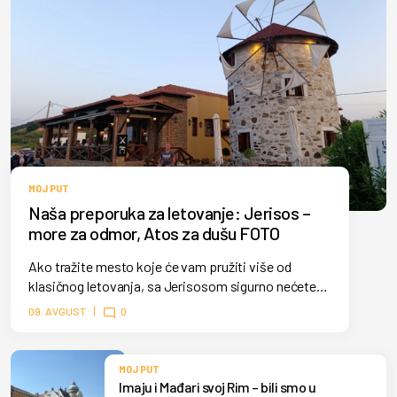
MOJ PUT
Naša preporuka za letovanje: Jerisos –
more za odmor, Atos za dušu FOTO
Ako tražite mesto koje će vam pružiti više od
klasičnog letovanja, sa Jerisosom sigurno nećete
pogrešiti. Možda upravo u tome i jeste njegova
09. AVGUST
0
najveća vrednost, jer ne morate da birate između
mira, mora, prirode i doživljaja.
MOJ PUT
Imaju i Mađari svoj Rim – bili smo u