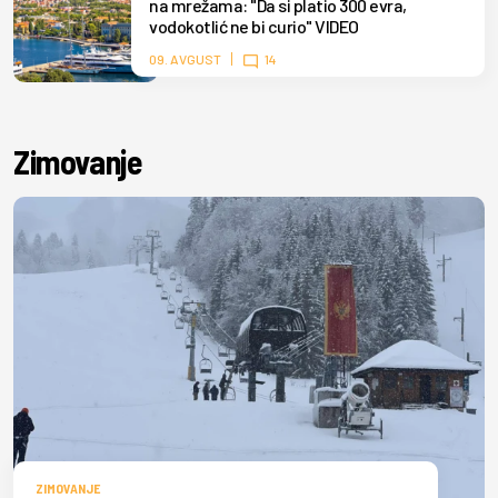
na mrežama: "Da si platio 300 evra,
vodokotlić ne bi curio" VIDEO
09. AVGUST
14
Zimovanje
ZIMOVANJE