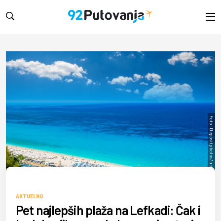
Foto: Depositphotos/ucianbolca
AKTUELNO
Pet najlepših plaža na Lefkadi: Čak i