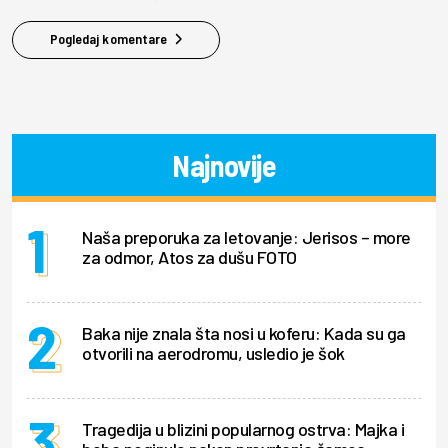
Pogledaj komentare
Najnovije
Naša preporuka za letovanje: Jerisos – more
za odmor, Atos za dušu FOTO
Baka nije znala šta nosi u koferu: Kada su ga
otvorili na aerodromu, usledio je šok
Tragedija u blizini popularnog ostrva: Majka i