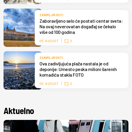
ZANIMLJIVOSTI
Zaboravljeno selo će postati centar sveta:
Na ovaj neverovatan događaj se čekalo
više od 100 godina
05. AVGUST
0
ZANIMLJIVOSTI
Ova zadivljujuća plaža nastala je od
deponije: Umesto peska milioni šarenih
komadića stakla FOTO
05. AVGUST
0
Aktuelno