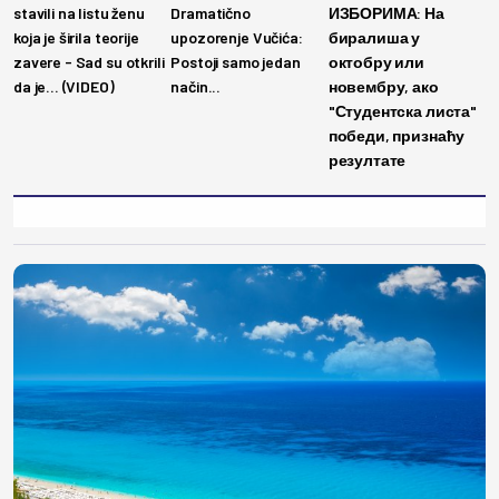
stavili na listu ženu
Dramatično
ИЗБОРИМА: На
koja je širila teorije
upozorenje Vučića:
биралиша у
zavere - Sad su otkrili
Postoji samo jedan
октобру или
da je... (VIDEO)
način...
новембру, ако
"Студентска листа"
победи, признаћу
резултате