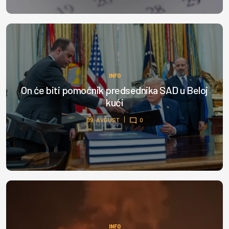
INFO
On će biti pomoćnik predsednika SAD u Beloj
kući
09. AVGUST
0
INFO