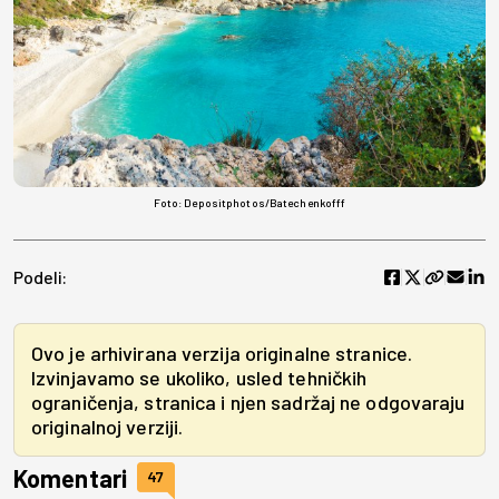
Foto: Depositphotos/Batechenkofff
Podeli:
Ovo je arhivirana verzija originalne stranice.
Izvinjavamo se ukoliko, usled tehničkih
ograničenja, stranica i njen sadržaj ne odgovaraju
originalnoj verziji.
Komentari
47