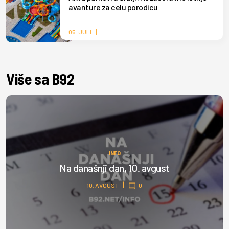
avanture za celu porodicu
05. JULI
Više sa B92
INFO
Na današnji dan, 10. avgust
10. AVGUST
0