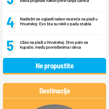
beba poginule nakon prevrtanja čamca
Nadležni se oglasili nakon nesreće na plaži u
Hrvatskoj: Evo šta su rekli o padu stabla
Užas na plaži u Hrvatskoj: Drvo palo na
kupače, među povređenima i deca
Ne propustite
Destinacije