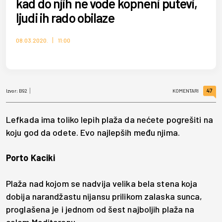
kad do njih ne vode kopneni putevi,
ljudi ih rado obilaze
08.03.2020.
11:00
47
Izvor:
B92
KOMENTARI
Lefkada ima toliko lepih plaža da nećete pogrešiti na
koju god da odete. Evo najlepših među njima.
Porto Kaciki
Plaža nad kojom se nadvija velika bela stena koja
dobija narandžastu nijansu prilikom zalaska sunca,
proglašena je i jednom od šest najboljih plaža na