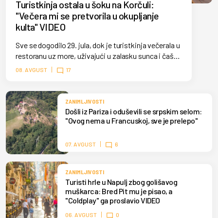
Turistkinja ostala u šoku na Korčuli:
"Večera mi se pretvorila u okupljanje
kulta" VIDEO
Sve se dogodilo 29. jula, dok je turistkinja večerala u
restoranu uz more, uživajući u zalasku sunca i čaši
vina. Međutim, mirnu atmosferu iznenada je
08. AVGUST
17
prekinula tradicionalna procesija koja je prošla
uskom ulicom pored.
ZANIMLJIVOSTI
Došli iz Pariza i oduševili se srpskim selom:
"Ovog nema u Francuskoj, sve je prelepo"
07. AVGUST
6
ZANIMLJIVOSTI
Turisti hrle u Napulj zbog golišavog
muškarca: Bred Pit mu je pisao, a
"Coldplay" ga proslavio VIDEO
06. AVGUST
0