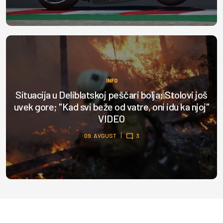
INFO
Situacija u Deliblatskoj peščari bolja; Stolovi još
uvek gore; "Kad svi beže od vatre, oni idu ka njoj"
VIDEO
09. AVGUST
3