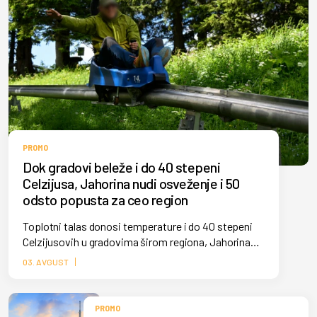
PROMO
Dok gradovi beleže i do 40 stepeni
Celzijusa, Jahorina nudi osveženje i 50
odsto popusta za ceo region
Toplotni talas donosi temperature i do 40 stepeni
Celzijusovih u gradovima širom regiona, Jahorina
ovih dana beleži veliki broj posetilaca koji osveženje
03. AVGUST
od letnjih vrućina pronalaze na olimpijskoj planini,
gde su temperature i do 10 stepeni niže.
PROMO