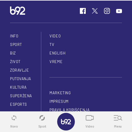
INFO
VIDEO
SPORT
TV
BIZ
ENGLISH
ŽIVOT
VREME
ZDRAVLJE
PUTOVANJA
KULTURA
MARKETING
SUPERŽENA
IMPRESUM
ESPORTS
PRAVILA KORIŠĆENJA
TEHNOPOLIS
✕
POLITIKA PRIVATNOSTI
AUTOMOBILI
Novo
Sport
Video
Menu
APLIKACIJE
LOKAL