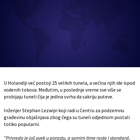
U Holandiji već postoji 25 velikih tunela, a većina njih ide ispod
vodenih tokova. Međutim, u poslednje vreme sve više se
probijaju tuneli čija je jedina svrha da sakriju puteve.
Inženjer Stephan Lezwijn koji radi u Centru za podzemnu
građevinu objašnjava zbog čega su tuneli odjednom postali
toliko popularni.
"Privreda je još uvek u porastu, a samim time raste i standard,