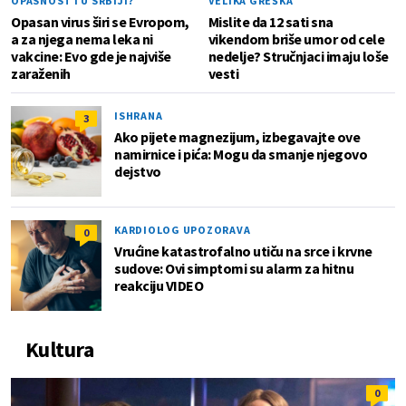
OPASNOST I U SRBIJI?
VELIKA GREŠKA
Opasan virus širi se Evropom,
Mislite da 12 sati sna
a za njega nema leka ni
vikendom briše umor od cele
vakcine: Evo gde je najviše
nedelje? Stručnjaci imaju loše
zaraženih
vesti
ISHRANA
3
Ako pijete magnezijum, izbegavajte ove
namirnice i pića: Mogu da smanje njegovo
dejstvo
KARDIOLOG UPOZORAVA
0
Vrućine katastrofalno utiču na srce i krvne
sudove: Ovi simptomi su alarm za hitnu
reakciju VIDEO
Kultura
0