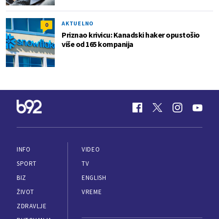
AKTUELNO
0
Priznao krivicu: Kanadski haker opustošio
više od 165 kompanija
INFO
VIDEO
SPORT
TV
BIZ
ENGLISH
ŽIVOT
VREME
ZDRAVLJE