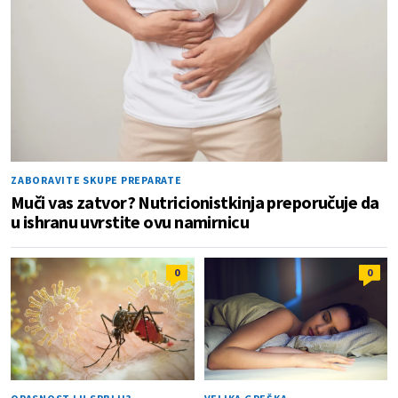
ZABORAVITE SKUPE PREPARATE
Muči vas zatvor? Nutricionistkinja preporučuje da
u ishranu uvrstite ovu namirnicu
0
0