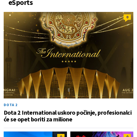
eSports
0
DOTA 2
Dota 2 International uskoro počinje, profesionalci
će se opet boriti za milione
0
0