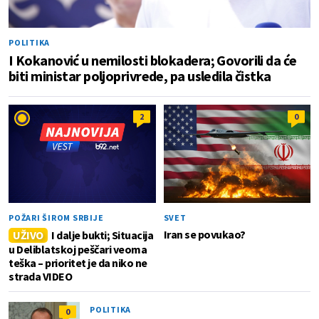
POLITIKA
I Kokanović u nemilosti blokadera; Govorili da će
biti ministar poljoprivrede, pa usledila čistka
2
0
POŽARI ŠIROM SRBIJE
SVET
Iran se povukao?
UŽIVO
I dalje bukti; Situacija
u Deliblatskoj peščari veoma
teška – prioritet je da niko ne
strada VIDEO
POLITIKA
0