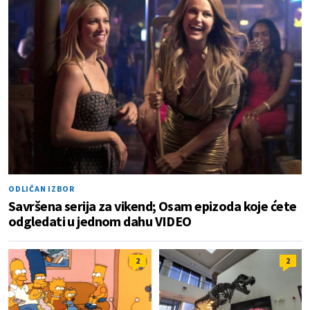
ODLIČAN IZBOR
Savršena serija za vikend; Osam epizoda koje ćete
odgledati u jednom dahu VIDEO
2
2