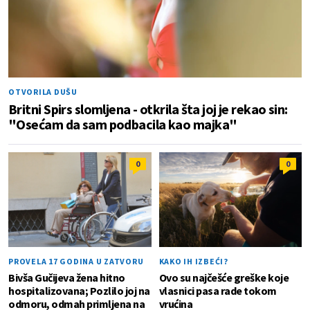
OTVORILA DUŠU
Britni Spirs slomljena - otkrila šta joj je rekao sin:
"Osećam da sam podbacila kao majka"
0
0
PROVELA 17 GODINA U ZATVORU
KAKO IH IZBEĆI?
Bivša Gučijeva žena hitno
Ovo su najčešće greške koje
hospitalizovana; Pozlilo joj na
vlasnici pasa rade tokom
odmoru, odmah primljena na
vrućina