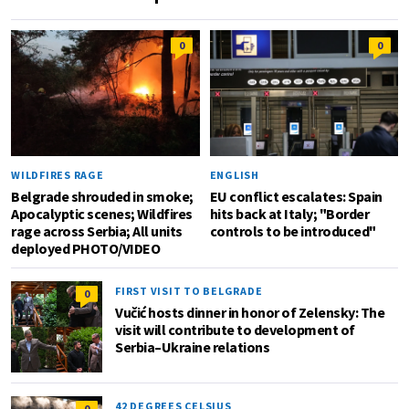
0
0
WILDFIRES RAGE
ENGLISH
Belgrade shrouded in smoke;
EU conflict escalates: Spain
Apocalyptic scenes; Wildfires
hits back at Italy; "Border
rage across Serbia; All units
controls to be introduced"
deployed PHOTO/VIDEO
FIRST VISIT TO BELGRADE
0
Vučić hosts dinner in honor of Zelensky: The
visit will contribute to development of
Serbia–Ukraine relations
42 DEGREES CELSIUS
0