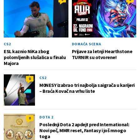
CS2
DOMAĆA SCENA
ESL kaznio NiKa zbog
Prijave za letnji Hearthstone
polomljenih slušalica u finalu
TURNIR su otvorene!
Majora
CS2
0
M0NESY izabrao tri najbolja saigrača u karijeri
– Braća Kovač na vrhu liste
DOTA 2
0
Poslednji Dota 2 apdejt pred International:
Novi peč, MMR reset, Fantasy i još mnogo
toga