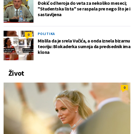
Đokić od heroja do veta za nekoliko meseci;
"Studentska lista" se raspala pre nego što je i
sastavljena
POLITIKA
0
Mislila da je srela Vučića, a onda iznela bizarnu
teoriju: Blokaderka sumnja da predsednik ima
klona
Život
0