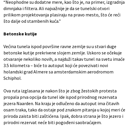
“Neophodne su dodatne mere, kao što je, na primer, izgradnja
dimnjaka i filtera. Ali najvažnije je da se tunelski otvori
prilikom projektovanja plasiraju na pravo mesto, što će reći
što dalje od stambenih kuća."
Betonske kutije
Većina tunela ispod površine ravne zemlje su u stvari duge
betonske kutije prekrivene slojem zemlje. Uskoro se očekuje
otvaranje nekoliko novih, a najduži takav tunel na svetu imaće
3.5 kilometra – biće to autoput koji će povezivati novi
holandski grad Almere sa amsterdamskim aerodromom
Schiphol.
Ova ruta izglasana je nakon što je zbog žestokih protesta
propala prva opcija da tunel ide ispod prirodnog rezervata
jezera Naarden. Na kraju je odlučeno da autoput ima čitavih
osam traka, tako da ostaje pod znakom pitanja u kojoj meri će
priroda zaista biti zaštićena. Ipak, dobra strana je što jezero i
prirodni rezervat neće biti pogođeni saobraćajem.