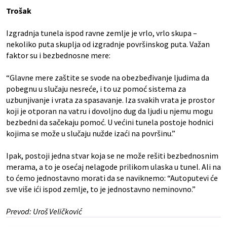
Trošak
Izgradnja tunela ispod ravne zemlje je vrlo, vrlo skupa –
nekoliko puta skuplja od izgradnje površinskog puta. Važan
faktor su i bezbednosne mere:
“Glavne mere zaštite se svode na obezbeđivanje ljudima da
pobegnu u slučaju nesreće, i to uz pomoć sistema za
uzbunjivanje i vrata za spasavanje. Iza svakih vrata je prostor
koji je otporan na vatru i dovoljno dug da ljudi u njemu mogu
bezbedni da sačekaju pomoć. U većini tunela postoje hodnici
kojima se može u slučaju nužde izaći na površinu.”
Ipak, postoji jedna stvar koja se ne može rešiti bezbednosnim
merama, a to je osećaj nelagode prilikom ulaska u tunel. Ali na
to ćemo jednostavno morati da se naviknemo: “Autoputevi će
sve više ići ispod zemlje, to je jednostavno neminovno.”
Prevod: Uroš Veličković