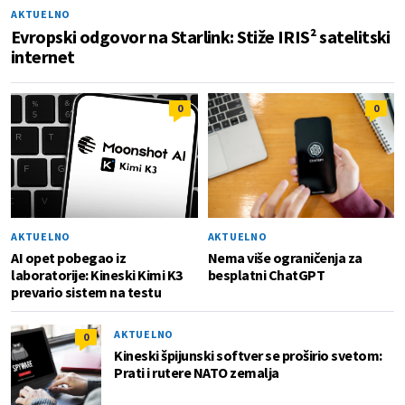
AKTUELNO
Evropski odgovor na Starlink: Stiže IRIS² satelitski
internet
0
0
AKTUELNO
AKTUELNO
AI opet pobegao iz
Nema više ograničenja za
laboratorije: Kineski Kimi K3
besplatni ChatGPT
prevario sistem na testu
AKTUELNO
0
Kineski špijunski softver se proširio svetom:
Prati i rutere NATO zemalja