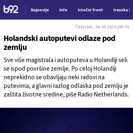
Najnovije
Info
Istočni front
Iranska kr
Nova vest
Četvrtak, 06.05.2010.
06:50
Holandski autoputevi odlaze pod
zemlju
Sve više magistrala i autoputeva u Holandiji seli
se ispod površine zemlje. Po celoj Holandiji
neprekidno se obavljaju neki radovi na
putevima, a glavni razlog odlaska pod zemlju je
zaštita životne sredine, piše Radio Netherlands.