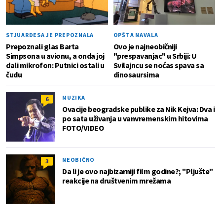
STJUARDESA JE PREPOZNALA
OPŠTA NAVALA
Prepoznali glas Barta
Ovo je najneobičniji
Simpsona u avionu, a onda joj
"prespavanjac" u Srbiji: U
dali mikrofon: Putnici ostali u
Svilajncu se noćas spava sa
čudu
dinosaursima
MUZIKA
6
Ovacije beogradske publike za Nik Kejva: Dva i
po sata uživanja u vanvremenskim hitovima
FOTO/VIDEO
NEOBIČNO
3
Da li je ovo najbizarniji film godine?; "Pljušte"
reakcije na društvenim mrežama