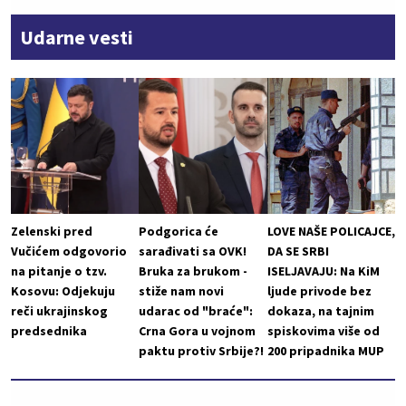
Udarne vesti
Zelenski pred
Podgorica će
LOVE NAŠE POLICAJCE,
Vučićem odgovorio
sarađivati sa OVK!
DA SE SRBI
na pitanje o tzv.
Bruka za brukom -
ISELJAVAJU: Na KiM
Kosovu: Odjekuju
stiže nam novi
ljude privode bez
reči ukrajinskog
udarac od "braće":
dokaza, na tajnim
predsednika
Crna Gora u vojnom
spiskovima više od
paktu protiv Srbije?!
200 pripadnika MUP