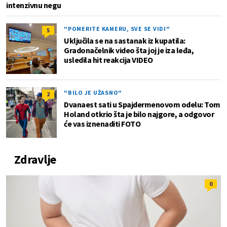
intenzivnu negu
"POMERITE KAMERU, SVE SE VIDI"
5
Uključila se na sastanak iz kupatila:
Gradonačelnik video šta joj je iza leđa,
usledila hit reakcija VIDEO
"BILO JE UŽASNO"
2
Dvanaest sati u Spajdermenovom odelu: Tom
Holand otkrio šta je bilo najgore, a odgovor
će vas iznenaditi FOTO
Zdravlje
0