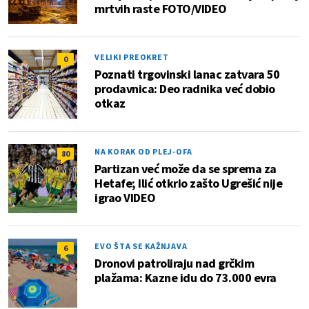
mrtvih raste FOTO/VIDEO
VELIKI PREOKRET
0
Poznati trgovinski lanac zatvara 50
prodavnica: Deo radnika već dobio
otkaz
NA KORAK OD PLEJ-OFA
80
Partizan već može da se sprema za
Hetafe; Ilić otkrio zašto Ugrešić nije
igrao VIDEO
EVO ŠTA SE KAŽNJAVA
6
Dronovi patroliraju nad grčkim
plažama: Kazne idu do 73.000 evra