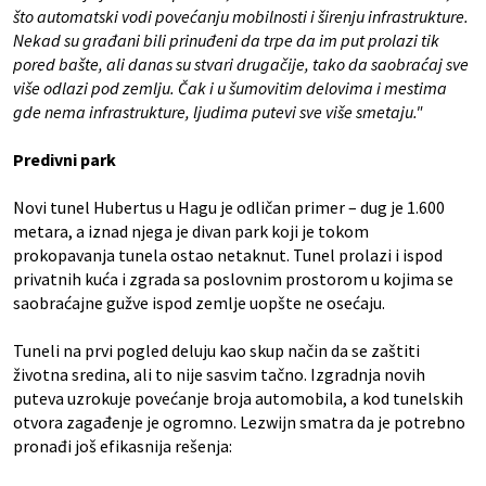
što automatski vodi povećanju mobilnosti i širenju infrastrukture.
Nekad su građani bili prinuđeni da trpe da im put prolazi tik
pored bašte, ali danas su stvari drugačije, tako da saobraćaj sve
više odlazi pod zemlju. Čak i u šumovitim delovima i mestima
gde nema infrastrukture, ljudima putevi sve više smetaju."
Predivni park
Novi tunel Hubertus u Hagu je odličan primer – dug je 1.600
metara, a iznad njega je divan park koji je tokom
prokopavanja tunela ostao netaknut. Tunel prolazi i ispod
privatnih kuća i zgrada sa poslovnim prostorom u kojima se
saobraćajne gužve ispod zemlje uopšte ne osećaju.
Tuneli na prvi pogled deluju kao skup način da se zaštiti
životna sredina, ali to nije sasvim tačno. Izgradnja novih
puteva uzrokuje povećanje broja automobila, a kod tunelskih
otvora zagađenje je ogromno. Lezwijn smatra da je potrebno
pronađi još efikasnija rešenja: