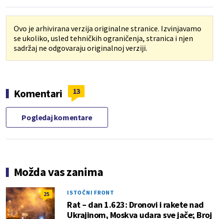
Ovo je arhivirana verzija originalne stranice. Izvinjavamo
se ukoliko, usled tehničkih ograničenja, stranica i njen
sadržaj ne odgovaraju originalnoj verziji.
13
Komentari
Pogledaj komentare
Možda vas zanima
ISTOČNI FRONT
25
Rat – dan 1.623: Dronovi i rakete nad
Ukrajinom, Moskva udara sve jače; Broj