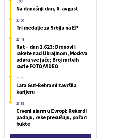
0:00
Na današnji dan, 6. avgust
23:50
Tri medalje za Srbiju na EP
23:48
Rat – dan 1.623: Dronovi i
rakete nad Ukrajinom, Moskva
udara sve jače; Broj mrtvih
raste FOTO/VIDEO
23:35
Lara Gut-Behrami završila
karijeru
23:35
Crveni alarm u Evropi: Rekordi
padaju, reke presušuju, požari
bukte