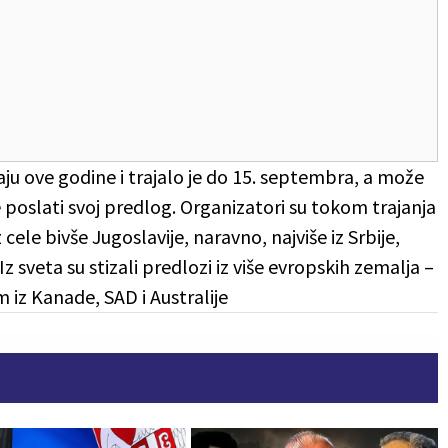
u ove godine i trajalo je do 15. septembra, a može
e poslati svoj predlog. Organizatori su tokom trajanja
 cele bivše Jugoslavije, naravno, najviše iz Srbije,
 sveta su stizali predlozi iz više evropskih zemalja –
 iz Kanade, SAD i Australije