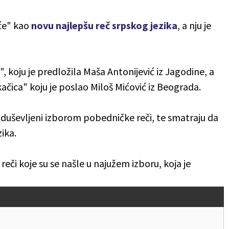
uće" kao
novu najlepšu reč srpskog jezika
, a nju je
 koju je predložila Maša Antonijević iz Jagodine, a
kačica" koju je poslao Miloš Mićović iz Beograda.
uševljeni izborom pobedničke reči, te smatraju da
ika.
 reči koje su se našle u najužem izboru, koja je