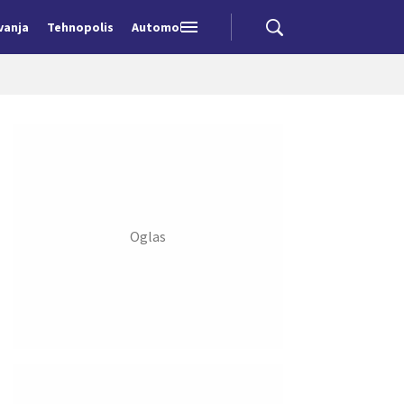
vanja
Tehnopolis
Automobili