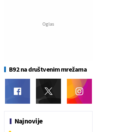
B92 na društvenim mrežama
Najnovije