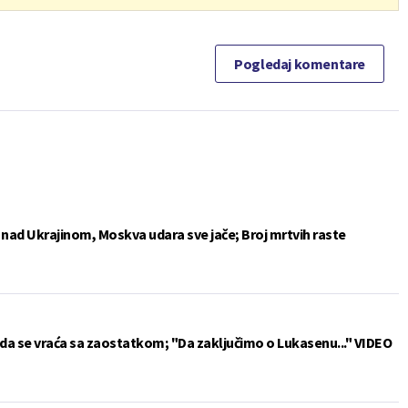
Pogledaj komentare
e nad Ukrajinom, Moskva udara sve jače; Broj mrtvih raste
da se vraća sa zaostatkom; "Da zaključimo o Lukasenu..." VIDEO