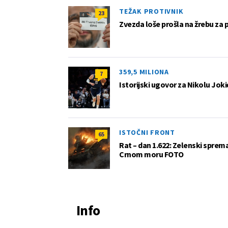
TEŽAK PROTIVNIK
23
Zvezda loše prošla na žrebu za 
359,5 MILIONA
7
Istorijski ugovor za Nikolu Joki
ISTOČNI FRONT
65
Rat – dan 1.622: Zelenski sprem
Crnom moru FOTO
Info