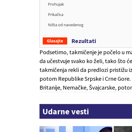
Prohujak
Prikačica
Ništa od navedenog
Rezultati
Glasajte
Podsetimo, takmičenje je počelo u maj
da učestvuje svako ko želi, tako što ć
takmičenja rekli da predlozi pristižu iz
potom Republike Srpske i Crne Gore. Iz
Britanije, Nemačke, Švajcarske, potom
Udarne vesti