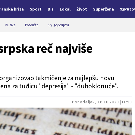
Iranska kriza
Sport
Biz
Lokal
Život
Superžena
92Puto
Muzika
Pozorište
Knjige/Stripovi
srpska reč najviše
e organizovao takmičenje za najlepšu novu
ena za tuđicu "depresija" -
"duhoklonuće".
Ponedeljak, 16.10.2023.
11:53