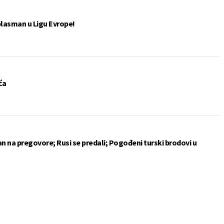
plasman u Ligu Evrope!
ća
an na pregovore; Rusi se predali; Pogođeni turski brodovi u