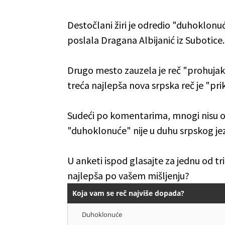
Destočlani žiri je odredio "duhoklon
poslala Dragana Albijanić iz Subotice.
Drugo mesto zauzela je reč "prohujak",
treća najlepša nova srpska reč je "pri
Sudeći po komentarima, mnogi nisu od
"duhoklonuće" nije u duhu srpskog jez
U anketi ispod glasajte za jednu od tri
najlepša po vašem mišljenju?
Koja vam se reč najviše dopada?
Duhoklonuće