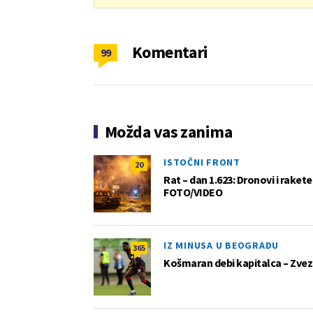
Komentari
99
Možda vas zanima
ISTOČNI FRONT
20
Rat – dan 1.623: Dronovi i raket
FOTO/VIDEO
IZ MINUSA U BEOGRADU
365
Košmaran debi kapitalca – Zvez