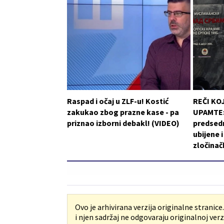
Raspad i očaj u ZLF-u! Kostić
REČI KO
zakukao zbog prazne kase - pa
UPAMTE: 
priznao izborni debakl! (VIDEO)
predsedn
ubijene 
zločinač
Ovo je arhivirana verzija originalne stranice
i njen sadržaj ne odgovaraju originalnoj verzi