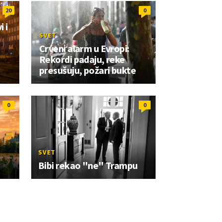
20
0
 i
SVET
Crveni alarm u Evropi:
Rekordi padaju, reke
presušuju, požari bukte
0
0
SVET
Bibi rekao "ne" Trampu