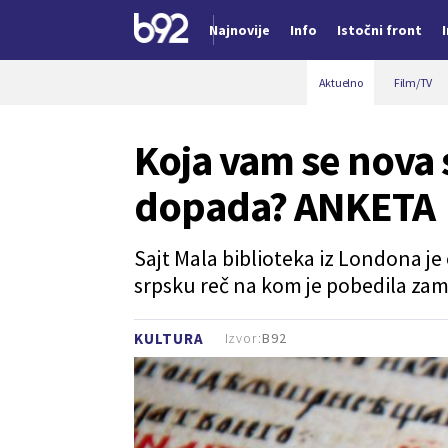
Najnovije
Info
Istočni front
Nova vest
Aktuelno
Film/TV
Koja vam se nova 
dopada? ANKETA
Sajt Mala biblioteka iz Londona j
srpsku reč na kom je pobedila zam
Izvor:
B92
KULTURA