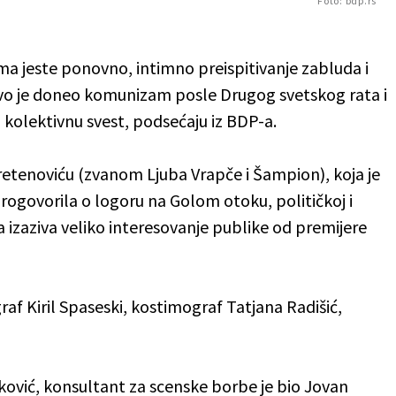
Foto: bdp.rs
a jeste ponovno, intimno preispitivanje zabluda i
akvo je doneo komunizam posle Drugog svetskog rata i
 kolektivnu svest, podsećaju iz BDP-a.
etenoviću (zvanom Ljuba Vrapče i Šampion), koja je
 progovorila o logoru na Golom otoku, političkoj i
a izaziva veliko interesovanje publike od premijere
af Kiril Spaseski, kostimograf Tatjana Radišić,
ković, konsultant za scenske borbe je bio Jovan