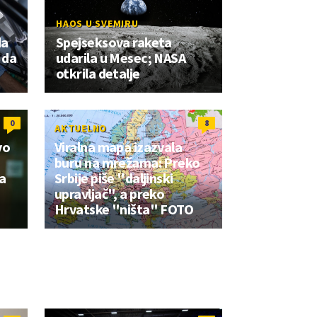
HAOS U SVEMIRU
da
Spejseksova raketa
 da
udarila u Mesec; NASA
otkrila detalje
0
8
AKTUELNO
vo
Viralna mapa izazvala
buru na mrežama: Preko
a
Srbije piše "daljinski
upravljač", a preko
Hrvatske "ništa" FOTO