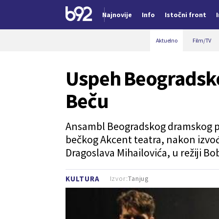
Najnovije
Info
Istočni front
Nova vest
Aktuelno
Film/TV
Uspeh Beogradsko
Beču
Ansambl Beogradskog dramskog poz
bečkog Akcent teatra, nakon izvođ
Dragoslava Mihailovića, u režiji Bo
Izvor:
Tanjug
KULTURA