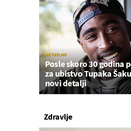
AKTUELNO
Posle skoro 30 godina p
za ubistvo Tupaka Šakur
novi detalji
Zdravlje