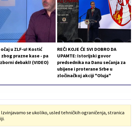
 očaj u ZLF-u! Kostić
REČI KOJE ĆE SVI DOBRO DA
 zbog prazne kase - pa
UPAMTE: Istorijski govor
izborni debakl! (VIDEO)
predsednika na Danu sećanja za
ubijene i proterane Srbe u
zločinačkoj akciji "Oluja"
. Izvinjavamo se ukoliko, usled tehničkih ograničenja, stranica
ji.