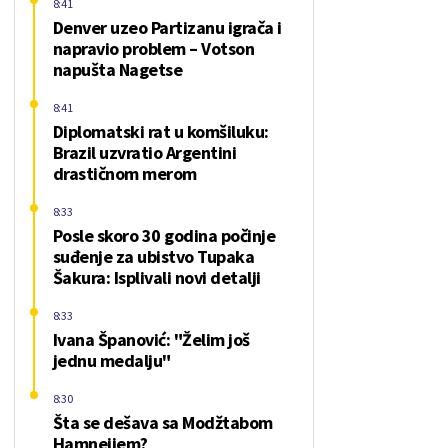
8:41
Denver uzeo Partizanu igrača i
napravio problem – Votson
napušta Nagetse
8:41
Diplomatski rat u komšiluku:
Brazil uzvratio Argentini
drastičnom merom
8:33
Posle skoro 30 godina počinje
suđenje za ubistvo Tupaka
Šakura: Isplivali novi detalji
8:33
Ivana Španović: "Želim još
jednu medalju"
8:30
Šta se dešava sa Modžtabom
Hamneijem?