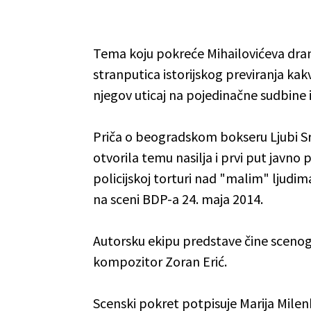
Tema koju pokreće Mihailovićeva dram
stranputica istorijskog previranja k
njegov uticaj na pojedinačne sudbine i
Priča o beogradskom bokseru Ljubi Sr
otvorila temu nasilja i prvi put javno
policijskoj torturi nad "malim" ljudim
na sceni BDP-a 24. maja 2014.
Autorsku ekipu predstave čine scenogr
kompozitor Zoran Erić.
Scenski pokret potpisuje Marija Milen