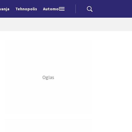
vanja
Tehnopolis
Automobili