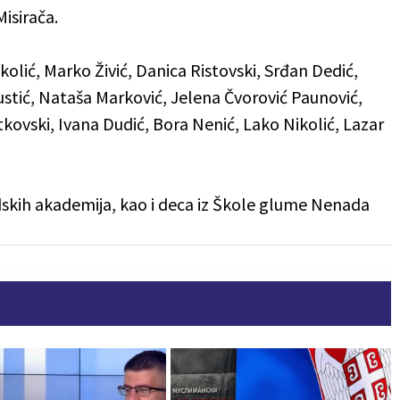
Misirača.
olić, Marko Živić, Danica Ristovski, Srđan Dedić,
stić, Nataša Marković, Jelena Čvorović Paunović,
tkovski, Ivana Dudić, Bora Nenić, Lako Nikolić, Lazar
adskih akademija, kao i deca iz Škole glume Nenada