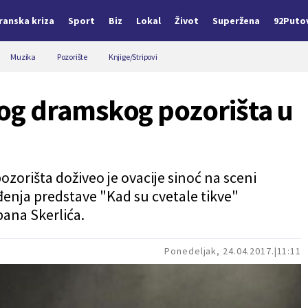
Iranska kriza
Sport
Biz
Lokal
Život
Superžena
92Puto
Muzika
Pozorište
Knjige/Stripovi
g dramskog pozorišta u
orišta doživeo je ovacije sinoć na sceni
enja predstave "Kad su cvetale tikve"
bana Skerlića.
Ponedeljak, 24.04.2017.
11:11