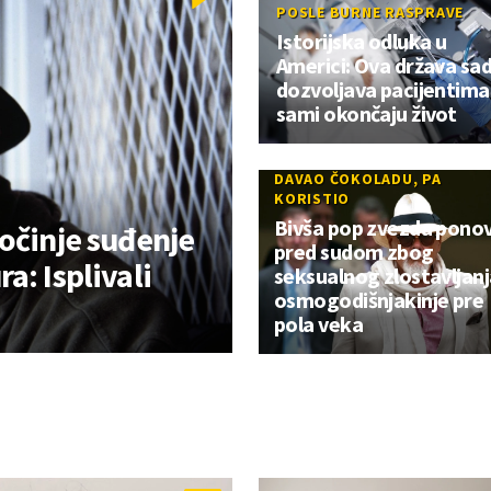
POSLE BURNE RASPRAVE
Istorijska odluka u
Americi: Ova država sa
dozvoljava pacijentima
sami okončaju život
DAVAO ČOKOLADU, PA
KORISTIO
Bivša pop zvezda pono
očinje suđenje
pred sudom zbog
a: Isplivali
seksualnog zlostavljanj
osmogodišnjakinje pre
pola veka