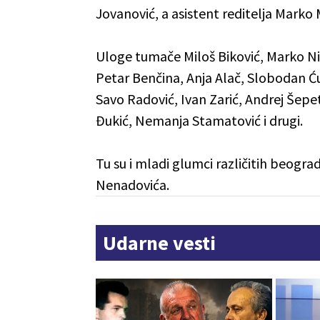
Jovanović, a asistent reditelja Marko 
Uloge tumače Miloš Biković, Marko Nik
Petar Benčina, Anja Alač, Slobodan Ću
Savo Radović, Ivan Zarić, Andrej Šepe
Đukić, Nemanja Stamatović i drugi.
Tu su i mladi glumci različitih beogr
Nenadovića.
Udarne vesti