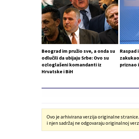
Beograd im pružio sve, a onda su
Raspad i
odlučili da ubijaju Srbe: Ovo su
zakukao
ozloglašeni komandanti iz
priznao 
Hrvatske i BiH
Ovo je arhivirana verzija originalne stranice
i njen sadržaj ne odgovaraju originalnoj verzi