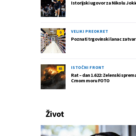
Istorijski ugovor za Nikolu Joki
VELIKI PREOKRET
0
Poznati trgovinski lanac zatvar
ISTOČNI FRONT
65
Rat – dan 1.622: Zelenski sprem
Crnom moru FOTO
Život