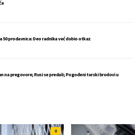
ća
a 50 prodavnica: Deo radnika već dobio otkaz
an na pregovore; Rusi se predali; Pogođeni turski brodovi u
0