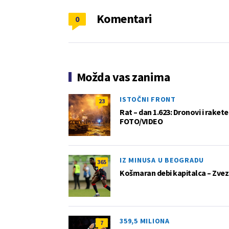
Komentari
0
Možda vas zanima
ISTOČNI FRONT
23
Rat – dan 1.623: Dronovi i raket
FOTO/VIDEO
IZ MINUSA U BEOGRADU
365
Košmaran debi kapitalca – Zvez
359,5 MILIONA
7