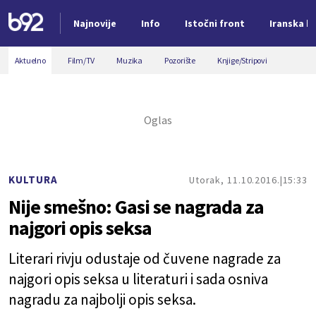
Najnovije
Info
Istočni front
Iranska kr
Nova vest
Aktuelno
Film/TV
Muzika
Pozorište
Knjige/Stripovi
KULTURA
Utorak, 11.10.2016.
15:33
Nije smešno: Gasi se nagrada za
najgori opis seksa
Literari rivju odustaje od čuvene nagrade za
najgori opis seksa u literaturi i sada osniva
nagradu za najbolji opis seksa.