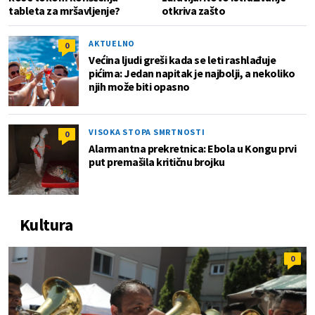
tableta za mršavljenje?
otkriva zašto
AKTUELNO
0
Većina ljudi greši kada se leti rashlađuje
pićima: Jedan napitak je najbolji, a nekoliko
njih može biti opasno
VISOKA STOPA SMRTNOSTI
0
Alarmantna prekretnica: Ebola u Kongu prvi
put premašila kritičnu brojku
Kultura
0