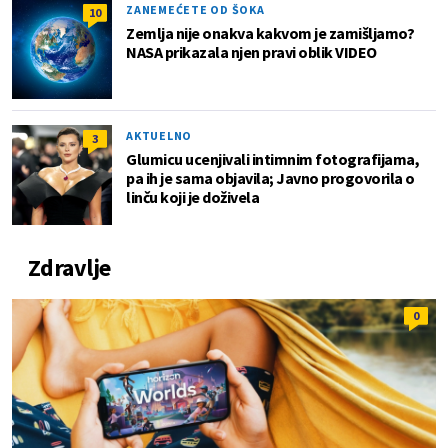
ZANEMEĆETE OD ŠOKA
10
Zemlja nije onakva kakvom je zamišljamo?
NASA prikazala njen pravi oblik VIDEO
AKTUELNO
3
Glumicu ucenjivali intimnim fotografijama,
pa ih je sama objavila; Javno progovorila o
linču koji je doživela
Zdravlje
0