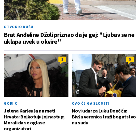
OTVORIO DUŠU
Brat Anđeline Džoli priznao da je gej: "Ljubav se ne
uklapa uvek u okvire"
1
5
GORI X
OVO ĆE GA SLOMITI
Jelena Karleuša na meti
Novi udar za Luku Dončića:
Hrvata: Bojkotuju joj nastup;
Bivša verenica traži bogatstvo
Morali da se oglase
na sudu
organizatori