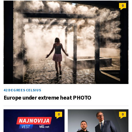
0
42 DEGREES CELSIUS
Europe under extreme heat PHOTO
0
0