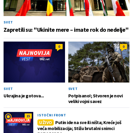
SVET
Zapretili su: "Ukinite mere – imate rok do nedelje"
0
0
SVET
SVET
Ukrajina je gotova...
Potpisano!; Stvoren je novi
veliki vojni savez
ISTOČNI FRONT
15
UŽIVO
Putin ide na sve ili ništa; Kreće još
veća mobilizacija; Stižu brutalni snimci