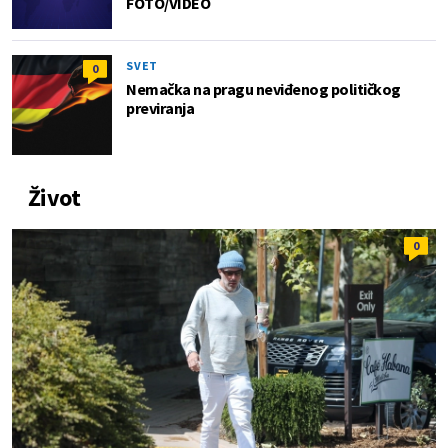
FOTO/VIDEO
SVET
0
Nemačka na pragu neviđenog političkog
previranja
Život
0