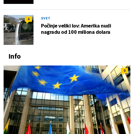
SVET
4
Počinje veliki lov: Amerika nudi
nagradu od 100 miliona dolara
Info
0