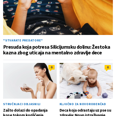
"STVARATE PREDATORE"
Presuda koja potresa Silicijumsku dolinu: Žestoka
kazna zbog uticaja na mentalno zdravlje dece
0
0
STRUČNJACI OBJASNILI
KLJUČNO ZA NOVOROĐENČAD
Zašto dolazi do opadanja
Deca koja odrastaju uz pse su
kose tokom korišćenja
zdravija: Novo istraživanje