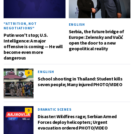
"ATTRITION, NOT
ENGLISH
NEGOTIATIONS"
Serbia, the future bridge of
Putin won't stop; U.S.
Europe: Zelensky and Vučić
Intelligence: A major
open the door to a new
offensive is coming — He will
geopolitical reality
become even more
dangerous
ENGLISH
0
School shooting in Thailand: Student kills
seven people; Many injured PHOTO/VIDEO
DRAMATIC SCENES
0
Disaster: Wildfires rage; Serbian Armed
Forces deploy helicopters; Urgent
evacuation ordered PHOTO/VIDEO