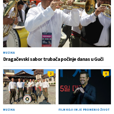
MUZIKA
Dragačevski sabor trubača počinje danas u Guči
2
0
MUZIKA
FILM KOJI IM JE PROMENIO ŽIVOT