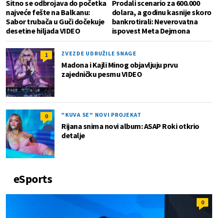
Sitno se odbrojava do početka
Prodali scenario za 600.000
najveće fešte na Balkanu:
dolara, a godinu kasnije skoro
Sabor trubača u Guči dočekuje
bankrotirali: Neverovatna
desetine hiljada VIDEO
ispovest Meta Dejmona
ZVEZDE UDRUŽILE SNAGE
1
Madona i Kajli Minog objavljuju prvu
zajedničku pesmu VIDEO
"KUVA SE" NOVI PROJEKAT
0
Rijana snima novi album: ASAP Roki otkrio
detalje
eSports
0