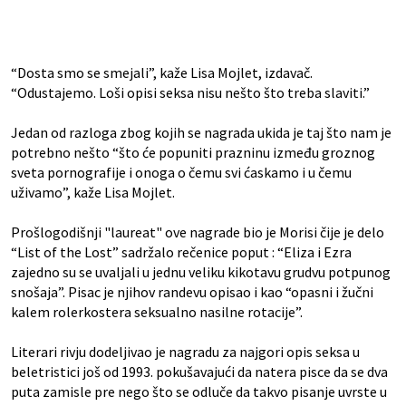
“Dosta smo se smejali”, kaže Lisa Mojlet, izdavač.
“Odustajemo. Loši opisi seksa nisu nešto što treba slaviti.”
Jedan od razloga zbog kojih se nagrada ukida je taj što nam je
potrebno nešto “što će popuniti prazninu između groznog
sveta pornografije i onoga o čemu svi ćaskamo i u čemu
uživamo”, kaže Lisa Mojlet.
Prošlogodišnji "laureat" ove nagrade bio je Morisi čije je delo
“List of the Lost” sadržalo rečenice poput : “Eliza i Ezra
zajedno su se uvaljali u jednu veliku kikotavu grudvu potpunog
snošaja”. Pisac je njihov randevu opisao i kao “opasni i žučni
kalem rolerkostera seksualno nasilne rotacije”.
Literari rivju dodeljivao je nagradu za najgori opis seksa u
beletristici još od 1993. pokušavajući da natera pisce da se dva
puta zamisle pre nego što se odluče da takvo pisanje uvrste u