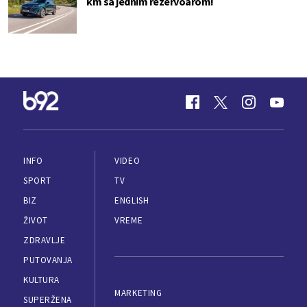
km sa jednim rezervoarom!
INFO
VIDEO
SPORT
TV
BIZ
ENGLISH
ŽIVOT
VREME
ZDRAVLJE
PUTOVANJA
KULTURA
MARKETING
SUPERŽENA