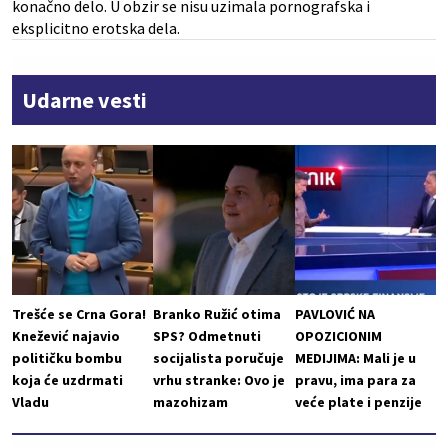
konačno delo. U obzir se nisu uzimala pornografska i
eksplicitno erotska dela.
Udarne vesti
Trešće se Crna Gora!
Branko Ružić otima
PAVLOVIĆ NA
Knežević najavio
SPS? Odmetnuti
OPOZICIONIM
političku bombu
socijalista poručuje
MEDIJIMA: Mali je u
koja će uzdrmati
vrhu stranke: Ovo je
pravu, ima para za
Vladu
mazohizam
veće plate i penzije