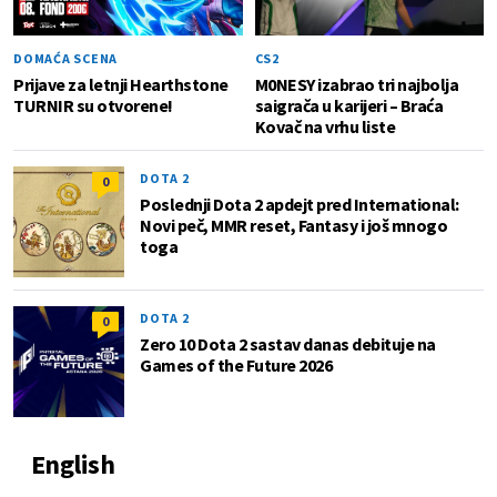
DOMAĆA SCENA
CS2
Prijave za letnji Hearthstone
M0NESY izabrao tri najbolja
TURNIR su otvorene!
saigrača u karijeri – Braća
Kovač na vrhu liste
DOTA 2
0
Poslednji Dota 2 apdejt pred International:
Novi peč, MMR reset, Fantasy i još mnogo
toga
DOTA 2
0
Zero 10 Dota 2 sastav danas debituje na
Games of the Future 2026
English