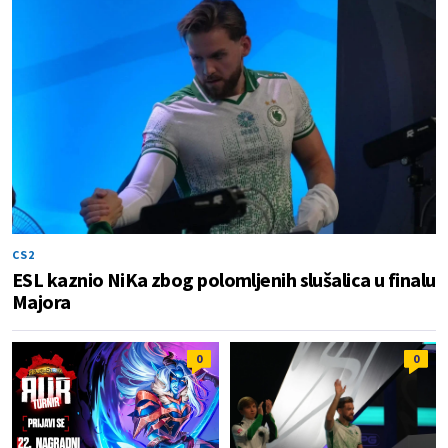
CS2
ESL kaznio NiKa zbog polomljenih slušalica u finalu
Majora
0
0