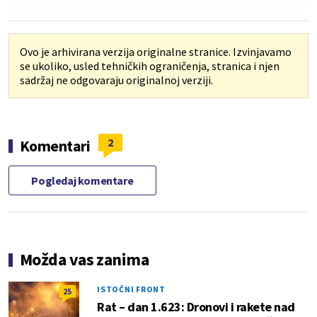
Ovo je arhivirana verzija originalne stranice. Izvinjavamo
se ukoliko, usled tehničkih ograničenja, stranica i njen
sadržaj ne odgovaraju originalnoj verziji.
2
Komentari
Pogledaj komentare
Možda vas zanima
ISTOČNI FRONT
25
Rat – dan 1.623: Dronovi i rakete nad