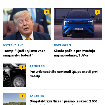
0
0
OŠTRE IZJAVE
NOVI MODEL
Tramp: "Ljudi koji ovo voze
Škoda počela proizvodnju
imaju neku bolest"
najnaprednijeg SUV-a
AKTUELNO
1
Potvrđeno: Stiže novi Audi Q8, poznati i prvi
detalji
ZA GINISA
5
Ovaj električni Nissan prešao je skoro 2.000