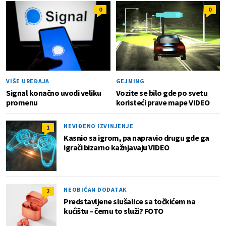
0
0
VIŠE UREĐAJA
GEJMING
Signal konačno uvodi veliku
Vozite se bilo gde po svetu
promenu
koristeći prave mape VIDEO
NEVIĐENO IZVINJENJE
1
Kasnio sa igrom, pa napravio drugu gde ga
igrači bizarno kažnjavaju VIDEO
NEOBIČAN DODATAK
2
Predstavljene slušalice sa točkićem na
kućištu – čemu to služi? FOTO