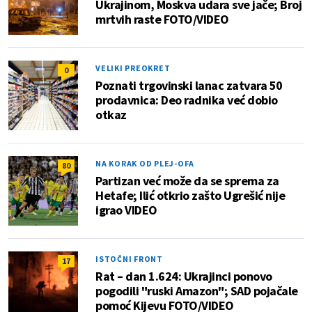
Ukrajinom, Moskva udara sve jače; Broj
mrtvih raste FOTO/VIDEO
VELIKI PREOKRET
0
Poznati trgovinski lanac zatvara 50
prodavnica: Deo radnika već dobio
otkaz
NA KORAK OD PLEJ-OFA
80
Partizan već može da se sprema za
Hetafe; Ilić otkrio zašto Ugrešić nije
igrao VIDEO
ISTOČNI FRONT
17
Rat – dan 1.624: Ukrajinci ponovo
pogodili "ruski Amazon"; SAD pojačale
pomoć Kijevu FOTO/VIDEO