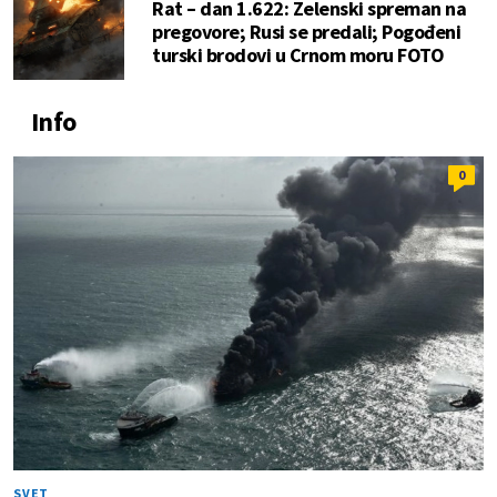
Rat – dan 1.622: Zelenski spreman na
pregovore; Rusi se predali; Pogođeni
turski brodovi u Crnom moru FOTO
Info
0
SVET