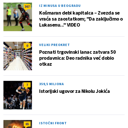
IZ MINUSA U BEOGRADU
367
Košmaran debi kapitalca – Zvezda se
vraća sa zaostatkom; "Da zaključimo o
Lukasenu..." VIDEO
VELIKI PREOKRET
0
Poznati trgovinski lanac zatvara 50
prodavnica: Deo radnika već dobio
otkaz
359,5 MILIONA
7
Istorijski ugovor za Nikolu Jokića
ISTOČNI FRONT
65