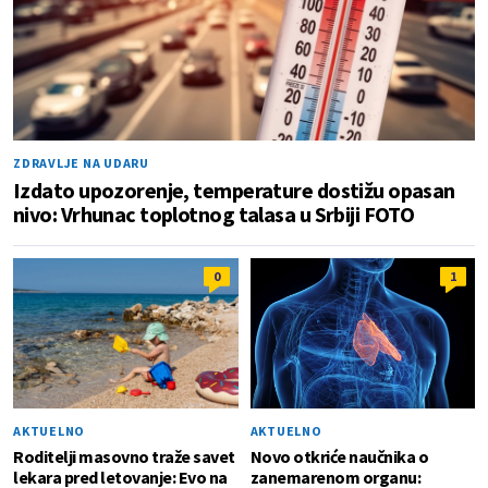
ZDRAVLJE NA UDARU
Izdato upozorenje, temperature dostižu opasan
nivo: Vrhunac toplotnog talasa u Srbiji FOTO
0
1
AKTUELNO
AKTUELNO
Roditelji masovno traže savet
Novo otkriće naučnika o
lekara pred letovanje: Evo na
zanemarenom organu: