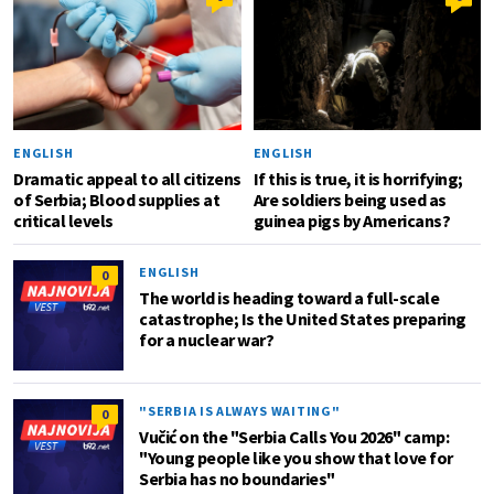
ENGLISH
ENGLISH
Dramatic appeal to all citizens
If this is true, it is horrifying;
of Serbia; Blood supplies at
Are soldiers being used as
critical levels
guinea pigs by Americans?
ENGLISH
0
The world is heading toward a full-scale
catastrophe; Is the United States preparing
for a nuclear war?
"SERBIA IS ALWAYS WAITING"
0
Vučić on the "Serbia Calls You 2026" camp:
"Young people like you show that love for
Serbia has no boundaries"