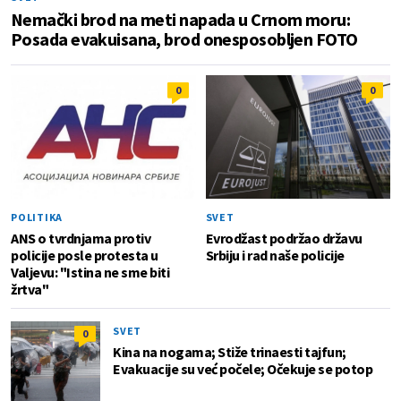
Nemački brod na meti napada u Crnom moru:
Posada evakuisana, brod onesposobljen FOTO
0
0
POLITIKA
SVET
ANS o tvrdnjama protiv
Evrodžast podržao državu
policije posle protesta u
Srbiju i rad naše policije
Valjevu: "Istina ne sme biti
žrtva"
SVET
0
Kina na nogama; Stiže trinaesti tajfun;
Evakuacije su već počele; Očekuje se potop