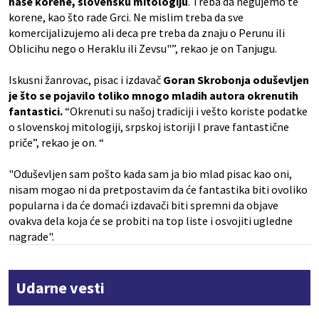
naše korene, slovensku mitologiju
. Treba da negujemo te
korene, kao što rade Grci. Ne mislim treba da sve
komercijalizujemo ali deca pre treba da znaju o Perunu ili
Oblicihu nego o Heraklu ili Zevsu"”, rekao je on Tanjugu.
Iskusni žanrovac, pisac i izdavač
Goran Skrobonja oduševljen
je što se pojavilo toliko mnogo mladih autora okrenutih
fantastici.
“Okrenuti su našoj tradiciji i vešto koriste podatke
o slovenskoj mitologiji, srpskoj istoriji I prave fantastične
priče”, rekao je on. “
"Oduševljen sam pošto kada sam ja bio mlad pisac kao oni,
nisam mogao ni da pretpostavim da će fantastika biti ovoliko
popularna i da će domaći izdavači biti spremni da objave
ovakva dela koja će se probiti na top liste i osvojiti ugledne
nagrade".
Udarne vesti