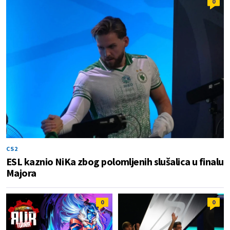
0
CS2
ESL kaznio NiKa zbog polomljenih slušalica u finalu
Majora
0
0