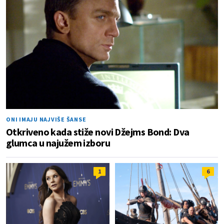
ONI IMAJU NAJVIŠE ŠANSE
Otkriveno kada stiže novi Džejms Bond: Dva
glumca u najužem izboru
1
6