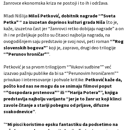
žanrovce ekonomska kriza ne postoji i to ih i održava.
Mladi Nišlija
Miloš Petković, dobitnik nagrade “"Sveta
Petka" “ za izuzetan doprinos kulturi grada Niša
što je,
kaže, izuzetna čast jer “žanrovci retko dobijaju nagrade” a on
ih i ne priželjkuje pošto su čitaoci najbolja nagrada, na
ovogodišnjem saju predstavio je svoj novi, peti roman
“"Rog
slovenskih bogova"
” koji je, zapravo, drugi deo trilogije
“"Perunov hroničar"”
.
Petković je sa prvom trilogijom “"Vukovi sudbine"” već
izazvao pažnju publike da bi sa “"Perunovim hroničarem”"
privukao i interesovanje i pohvale kritike.
Petković kaže da,
pošto kod nas ne mogu da se snimaju filmovi poput
“"Gospodara prstenova"” ili “"Harija Potera"”, knjiga
predstavlja najbolju varijantu “jer je to žanr uz koji klinci
zavole čitanje a stariji pobegnu od prljave, difuzne
svakodnevice”
.
"“
Mi pisci koristimo epsku fantastiku da podsetimo na