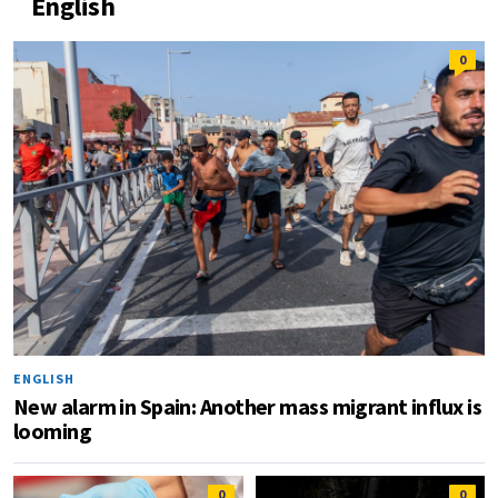
English
0
ENGLISH
New alarm in Spain: Another mass migrant influx is
looming
0
0