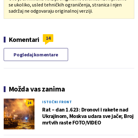
se ukoliko, usled tehničkih ograničenja, stranica i njen
sadržaj ne odgovaraju originalnoj verziji.
14
Komentari
Pogledaj komentare
Možda vas zanima
ISTOČNI FRONT
24
Rat – dan 1.623: Dronovi i rakete nad
Ukrajinom, Moskva udara sve jače; Broj
mrtvih raste FOTO/VIDEO