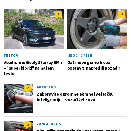
1
3
TESTOVI
MNOGI GREŠE
Vozili smo: Geely Starray EM-i
Da li nove gume treba
– "super hibrid" na našem
postaviti napred ili pozadi?
testu
AKTUELNO
2
Zaboravite ogromne ekrane i veštačku
inteligenciju – vozači žele ovo
ZANIMLJIVOSTI
3
Ako utišavate radio dok parkirate, postoji