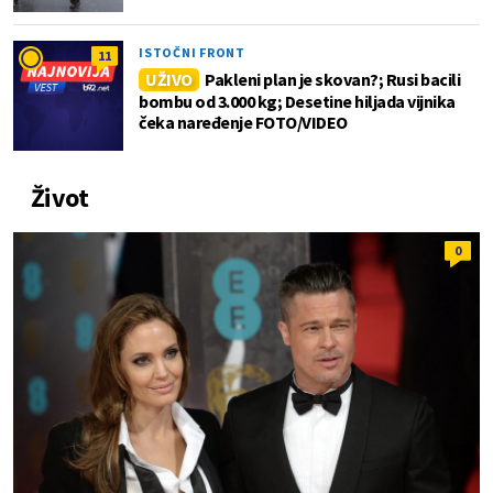
ISTOČNI FRONT
11
UŽIVO
Pakleni plan je skovan?; Rusi bacili
bombu od 3.000 kg; Desetine hiljada vijnika
čeka naređenje FOTO/VIDEO
Život
0