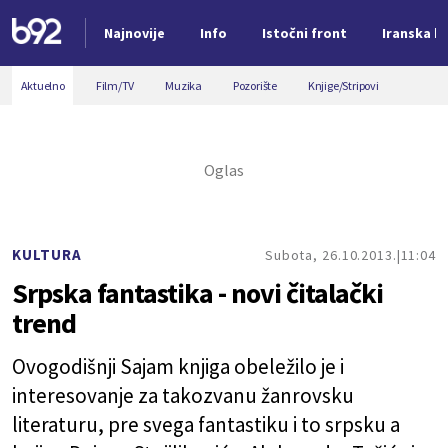
Najnovije
Info
Istočni front
Iranska kr
Nova vest
Aktuelno
Film/TV
Muzika
Pozorište
Knjige/Stripovi
KULTURA
Subota, 26.10.2013.
11:04
Srpska fantastika - novi čitalački
trend
Ovogodišnji Sajam knjiga obeležilo je i
interesovanje za takozvanu žanrovsku
literaturu, pre svega fantastiku i to srpsku a