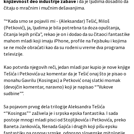
književnost deo industrije zabave
i da je ljudima dosadilo da
čitaju o mračnim i mučnim dešavanjima.
"“Kada smo se pojavili mi - (Aleksandar) Tešić, Miloš
(Petković), ja, ljudima je bila potrebna ta doza opuštanja,
čitanja lepih priča", rekao je on i dodao da su čitaoci fantastike
mahom mladi koji imaju iPhone, profile na Fejsbuku i kojima
se ne može obraćati kao da su rođeni u vreme dva programa
televizije.
Kao potvrda njegovih reči, jedan mladi par kupio je nove knjige
Tešića i Petkovića uz komentar da je Tešić onaj što je pisao o
monahu Gavrilu (Kosingas) a Petković onaj slatki momak
(devojčin komentar, naravno) koji je napisao “"Vukove
sudbine"”.
Sa pojavom prvog dela trilogije Aleksandra Tešića
“"Kosingas”" zaživela je i srpska epska fantastika. I sada
postoje mnogi mladi pisci od Stojiljkovića i Petkovića, preko
Baneta Jankovića, Nenada Gajića i drugih koji pišu epsku
fantastiku na osnovu srpske, odnosno slovenske mitologije.