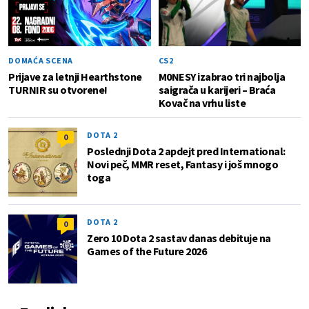
DOMAĆA SCENA
CS2
Prijave za letnji Hearthstone
M0NESY izabrao tri najbolja
TURNIR su otvorene!
saigrača u karijeri – Braća
Kovač na vrhu liste
DOTA 2
0
Poslednji Dota 2 apdejt pred International:
Novi peč, MMR reset, Fantasy i još mnogo
toga
DOTA 2
0
Zero 10 Dota 2 sastav danas debituje na
Games of the Future 2026