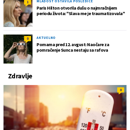
MLADOST OSTAVILA POSLEDICE
1
Paris Hilton otvorila dušu o najmračnijem
periodu života: "Slava me je traumatizovala"
AKTUELNO
0
Pomama pred 12. avgust: Naočare za
pomračenje Sunca nestaju sa rafova
Zdravlje
0