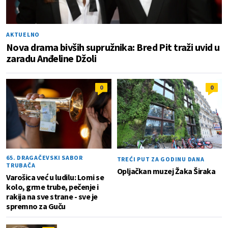
AKTUELNO
Nova drama bivših supružnika: Bred Pit traži uvid u
zaradu Anđeline Džoli
0
0
65. DRAGAČEVSKI SABOR
TREĆI PUT ZA GODINU DANA
TRUBAČA
Opljačkan muzej Žaka Širaka
Varošica već u ludilu: Lomi se
kolo, grme trube, pečenje i
rakija na sve strane - sve je
spremno za Guču