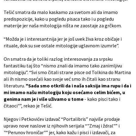
Tešić smatra da malo kaskamo za svetom ali da imamo
predispozicije, kako u pogledu pisaca tako i u pogledu
materije jer naša mitologija ništa ne zaostaje za grčkom.
“Možda je i interesantnija jer je još uvek živa kroz običaje i
rituale, dok su sve ostale mitologije uglavnom izumrle”.
On smatra da je toliki razlog interesovanja za srpsku
fantastiku taj što “nismo znali da imamo tako zanimljivu
mitologiju”. “Svi smo čitali strane pisce od Tolkina do Martina
ali ih nismo osećali kao svoje već smo ih čitali kao stranu
literaturu.
"Sada smo otkrili da i naša saksija ima rupu i da i
mi imamo našu mitologiju koju osećamo celim bićem, u
genima nam je i više uživamo u tome
- kako pisci tako i
čitaoci"”, rekao je Tešić.
Njegov i Petkovićev izdavač “Portalibris” najviše prodaje
upravo nove naslove iz njihovih serijala “"Zmaj i ždral"” i
"“Perunov hroničar"” jer, kako kažu i pisci i izdavači, za