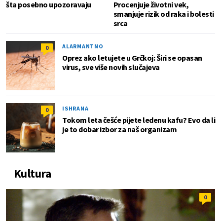
šta posebno upozoravaju
Procenjuje životni vek,
smanjuje rizik od raka i bolesti
srca
ALARMANTNO
0
Oprez ako letujete u Grčkoj: Širi se opasan
virus, sve više novih slučajeva
ISHRANA
0
Tokom leta češće pijete ledenu kafu? Evo da li
je to dobar izbor za naš organizam
Kultura
0