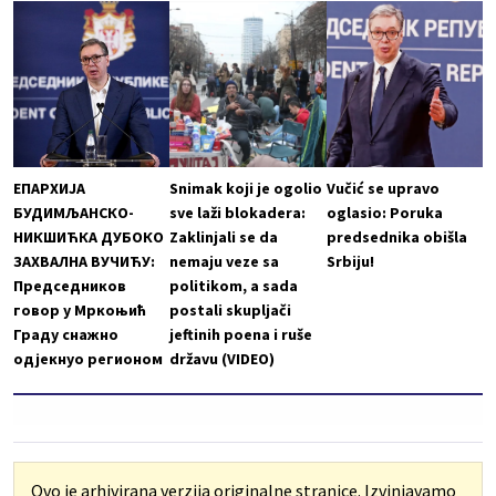
ЕПАРХИЈА
Snimak koji je ogolio
Vučić se upravo
БУДИМЉАНСКО-
sve laži blokadera:
oglasio: Poruka
НИКШИЋКА ДУБОКО
Zaklinjali se da
predsednika obišla
ЗАХВАЛНА ВУЧИЋУ:
nemaju veze sa
Srbiju!
Председников
politikom, a sada
говор у Мркоњић
postali skupljači
Граду снажно
jeftinih poena i ruše
одјекнуо регионом
državu (VIDEO)
Ovo je arhivirana verzija originalne stranice. Izvinjavamo