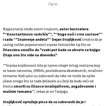
Najpoznatiji među ovom trojicom,
autor bestselera
"“Konstantinovo raskršće"”, "“Duge noći i crne zastave"”
i sada “"Znamenje anđela"” Dejan Stojiljković
smatra da je
razlog tolike popularnosti srpske fantastike taj što se
čitaocima smučilo da "svaki put kada se uhvate za knjigu
čitaju ono što vide na dnevniku"
.
"“Srpska književnost bila je tamni vilajet krtog realizma koji
se bavio ratovima, 1990ih, posledicama devedesetih, mračnim
temama. Naši pisci su zaboravili da niko ne može da opiše
užase onoga što se tada dešavalo a u želji da budu veći od
života
smorili su čitaoce mračnjaštvom, angažovanim i
mučnim temama
"”, rekao je on Tanjugu.
Stojiljković optužuje pisce da su zaboravili da je i