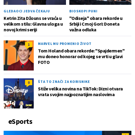
GLEDAOCI JEDVA ČEKAJU
BIOSKOPI PUNI
Ketrin Zita Džouns se vraća u
"Odiseja" obara rekorde u
velikom stilu: Glavna uloga u
Srbiji i Crnoj Gori: Doneta
novoj krimi seriji
važna odluka
MARVEL MU PROMENIO ŽIVOT
1
Tom Holand obara rekorde: "Spajdermen"
mu doneo honorar od kojeg se vrti u glavi
FOTO
ŠTA TO ZNAČI ZA KORISNIKE
0
Stiže velika novina na TikTok: Dizni otvara
vrata svojim najpoznatijim naslovima
eSports