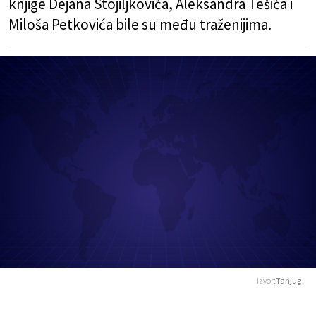
knjige Dejana Stojiljkovića, Aleksandra Tešića i
Miloša Petkovića bile su među traženijima.
Izvor:
Tanjug