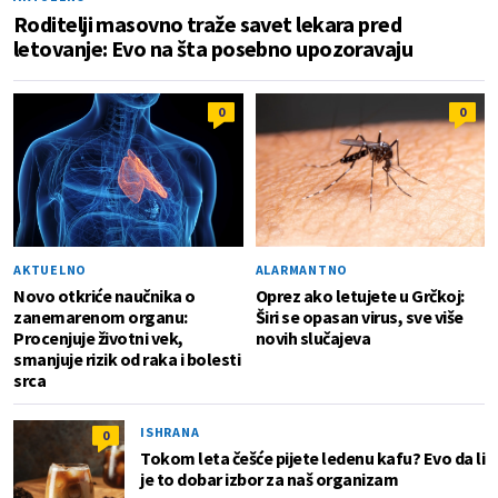
Roditelji masovno traže savet lekara pred
letovanje: Evo na šta posebno upozoravaju
0
0
AKTUELNO
ALARMANTNO
Novo otkriće naučnika o
Oprez ako letujete u Grčkoj:
zanemarenom organu:
Širi se opasan virus, sve više
Procenjuje životni vek,
novih slučajeva
smanjuje rizik od raka i bolesti
srca
ISHRANA
0
Tokom leta češće pijete ledenu kafu? Evo da li
je to dobar izbor za naš organizam