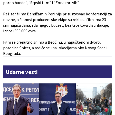
porno bande", "Srpski film" i "Zona mrtvih".
Režiser filma Bendžamin Peri nije prisustvovao konferenciji za
novine, a članovi producentske ekipe su rekli da film ima 23
snimajuća dana, i da njegov budžet, bez troškova distribucije,
iznosi 300.000 evra.
Film se trenutno snima u Beočinu, u napuštenom dvorcu
porodice Špicer, a radiće se i na lokacijama oko Novog Sada i
Beograda.
Udarne vesti