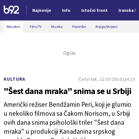
Najnovije
Info
Istočni front
Iranska kr
Nova vest
Aktuelno
Film/TV
Muzika
Pozorište
Knjige/Stripovi
KULTURA
Četvrtak, 22.07.2010.
14:15
"Šest dana mraka" snima se u Srbiji
Američki režiser Bendžamin Peri, koji je glumio
u nekoliko filmova sa Čakom Norisom, u Srbiji
ovih dana snima psihološki triler "Šest dana
mraka" u produkciji Kanađanina srpskog