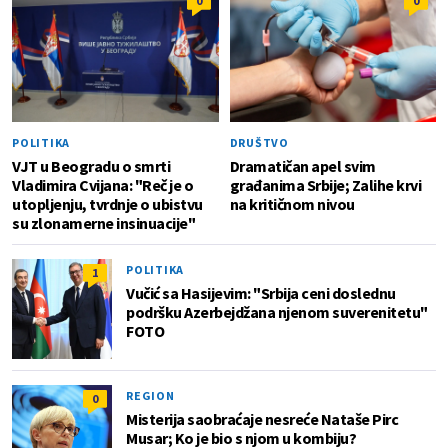
0
0
POLITIKA
DRUŠTVO
VJT u Beogradu o smrti
Dramatičan apel svim
Vladimira Cvijana: "Reč je o
građanima Srbije; Zalihe krvi
utopljenju, tvrdnje o ubistvu
na kritičnom nivou
su zlonamerne insinuacije"
POLITIKA
1
Vučić sa Hasijevim: "Srbija ceni doslednu
podršku Azerbejdžana njenom suverenitetu"
FOTO
REGION
0
Misterija saobraćaje nesreće Nataše Pirc
Musar; Ko je bio s njom u kombiju?