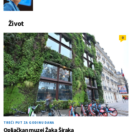
Život
0
TREĆI PUT ZA GODINU DANA
Opljačkan muzej Žaka Širaka