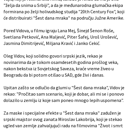
"želja da snima u Srbiji", a da je međunarodna glumačka ekipa
formirana po želji holivudskog studija "20th Century Fox", koji
će distribuirati "Šest dana mraka" na području Južne Amerike.
Pored Vidova, u filmu igraju Lana Mej, Šinejd Šenon Roše,
Svetlana Petković, Ana Maljević, Piter Šafej, Uroš Urošević,
Jasmina Dimitrijević, Miljana Kravić i Janko Cekić.
Oleg Vidov, koji solidno govori srpski jezik, rekao je
novinarima da je tokom osamdesetih godina prošlog veka,
nakon bekstva iz Sovjetskog Saveza, kraće vreme živeo u
Beogradu da bi potom otišao u SAD, gde živi i danas.
Upitan zašto se odlučio da glumi u "Šest dana mraka", Vidov je
rekao: "Pročitao sam scenario, koji je dobar, ali mi se i ponovo
dolazilo u zemlju iz koje sam poneo mnogo lepih uspomena".
Za maske i specijalne efekte u "Šest dana mraka" zadužen je
srpski majstor ovog zanata Miroslav Lakobrija, koji je stekao
ugled van zemlje zahvaljujući radu na filmovima "Život i smrt