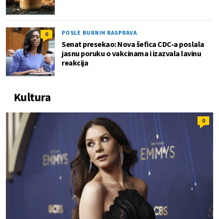
POSLE BURNIH RASPRAVA
0
Senat presekao: Nova šefica CDC-a poslala
jasnu poruku o vakcinama i izazvala lavinu
reakcija
Kultura
0