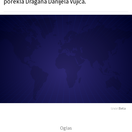
porekla Dragana Danijela Vujića.
Izvor:
Beta