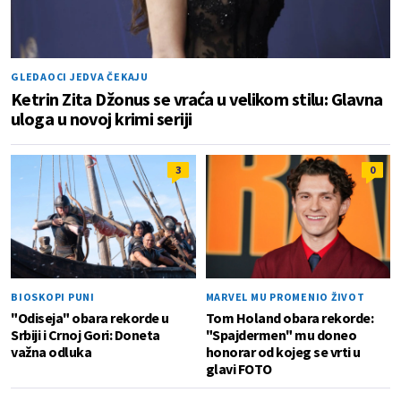
GLEDAOCI JEDVA ČEKAJU
Ketrin Zita Džonus se vraća u velikom stilu: Glavna
uloga u novoj krimi seriji
3
0
BIOSKOPI PUNI
MARVEL MU PROMENIO ŽIVOT
"Odiseja" obara rekorde u
Tom Holand obara rekorde:
Srbiji i Crnoj Gori: Doneta
"Spajdermen" mu doneo
važna odluka
honorar od kojeg se vrti u
glavi FOTO