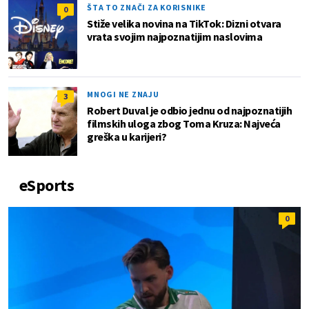
ŠTA TO ZNAČI ZA KORISNIKE
0
Stiže velika novina na TikTok: Dizni otvara
vrata svojim najpoznatijim naslovima
MNOGI NE ZNAJU
3
Robert Duval je odbio jednu od najpoznatijih
filmskih uloga zbog Toma Kruza: Najveća
greška u karijeri?
eSports
0