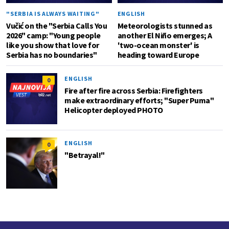
"SERBIA IS ALWAYS WAITING"
ENGLISH
Vučić on the "Serbia Calls You
Meteorologists stunned as
2026" camp: "Young people
another El Niño emerges; A
like you show that love for
'two-ocean monster' is
Serbia has no boundaries"
heading toward Europe
ENGLISH
0
Fire after fire across Serbia: Firefighters
make extraordinary efforts; "Super Puma"
Helicopter deployed PHOTO
ENGLISH
0
"Betrayal!"