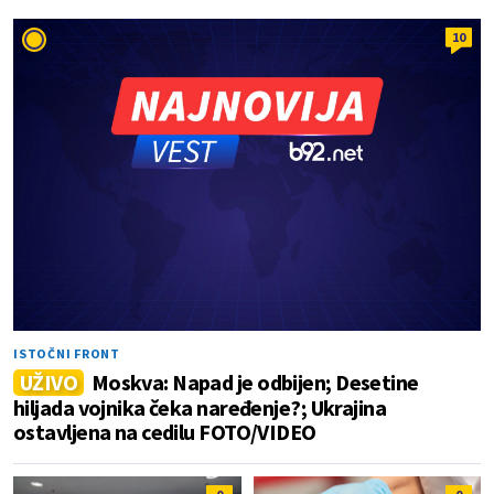
10
ISTOČNI FRONT
UŽIVO
Moskva: Napad je odbijen; Desetine
hiljada vojnika čeka naređenje?; Ukrajina
ostavljena na cedilu FOTO/VIDEO