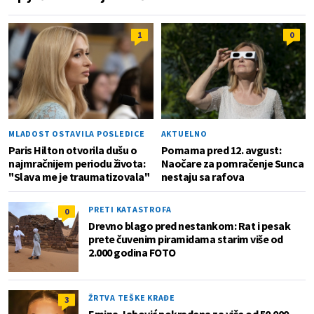
1
0
MLADOST OSTAVILA POSLEDICE
AKTUELNO
Paris Hilton otvorila dušu o
Pomama pred 12. avgust:
najmračnijem periodu života:
Naočare za pomračenje Sunca
"Slava me je traumatizovala"
nestaju sa rafova
PRETI KATASTROFA
0
Drevno blago pred nestankom: Rat i pesak
prete čuvenim piramidama starim više od
2.000 godina FOTO
ŽRTVA TEŠKE KRAĐE
3