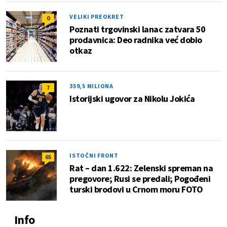
VELIKI PREOKRET
0
Poznati trgovinski lanac zatvara 50
prodavnica: Deo radnika već dobio
otkaz
359,5 MILIONA
7
Istorijski ugovor za Nikolu Jokića
ISTOČNI FRONT
65
Rat – dan 1.622: Zelenski spreman na
pregovore; Rusi se predali; Pogođeni
turski brodovi u Crnom moru FOTO
Info