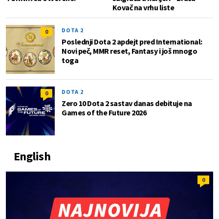
Kovač na vrhu liste
DOTA 2
0
Poslednji Dota 2 apdejt pred International:
Novi peč, MMR reset, Fantasy i još mnogo
toga
DOTA 2
0
Zero 10 Dota 2 sastav danas debituje na
Games of the Future 2026
English
0