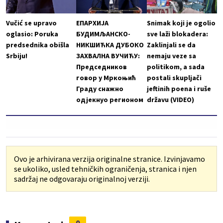
Vučić se upravo
ЕПАРХИЈА
Snimak koji je ogolio
oglasio: Poruka
БУДИМЉАНСКО-
sve laži blokadera:
predsednika obišla
НИКШИЋКА ДУБОКО
Zaklinjali se da
Srbiju!
ЗАХВАЛНА ВУЧИЋУ:
nemaju veze sa
Председников
politikom, a sada
говор у Мркоњић
postali skupljači
Граду снажно
jeftinih poena i ruše
одјекнуо регионом
državu (VIDEO)
Ovo je arhivirana verzija originalne stranice. Izvinjavamo
se ukoliko, usled tehničkih ograničenja, stranica i njen
sadržaj ne odgovaraju originalnoj verziji.
0