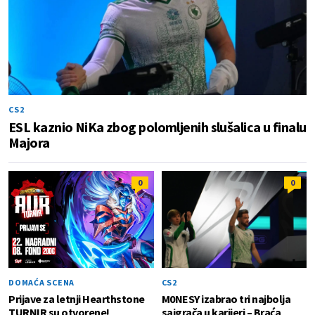
CS2
ESL kaznio NiKa zbog polomljenih slušalica u finalu
Majora
0
0
DOMAĆA SCENA
CS2
Prijave za letnji Hearthstone
M0NESY izabrao tri najbolja
TURNIR su otvorene!
saigrača u karijeri – Braća