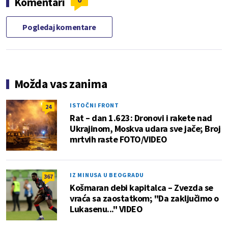
Komentari
Pogledaj komentare
Možda vas zanima
ISTOČNI FRONT
24
Rat – dan 1.623: Dronovi i rakete nad
Ukrajinom, Moskva udara sve jače; Broj
mrtvih raste FOTO/VIDEO
IZ MINUSA U BEOGRADU
367
Košmaran debi kapitalca – Zvezda se
vraća sa zaostatkom; "Da zaključimo o
Lukasenu..." VIDEO