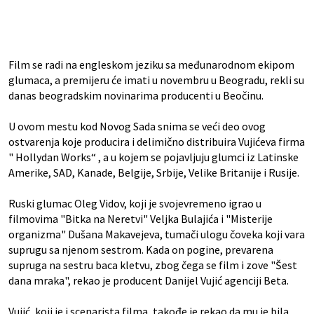
Film se radi na engleskom jeziku sa međunarodnom ekipom
glumaca, a premijeru će imati u novembru u Beogradu, rekli su
danas beogradskim novinarima producenti u Beočinu.
U ovom mestu kod Novog Sada snima se veći deo ovog
ostvarenja koje producira i delimično distribuira Vujićeva firma
" Hollydan Works“ , a u kojem se pojavljuju glumci iz Latinske
Amerike, SAD, Kanade, Belgije, Srbije, Velike Britanije i Rusije.
Ruski glumac Oleg Vidov, koji je svojevremeno igrao u
filmovima "Bitka na Neretvi" Veljka Bulajića i "Misterije
organizma" Dušana Makavejeva, tumači ulogu čoveka koji vara
suprugu sa njenom sestrom. Kada on pogine, prevarena
supruga na sestru baca kletvu, zbog čega se film i zove "Šest
dana mraka", rekao je producent Danijel Vujić agenciji Beta.
Vujić, koji je i scenarista filma, takođe je rekao da mu je bila