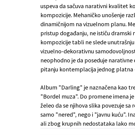
uspeva da sačuva narativni kvalitet ko
kompozicije. Mehaničko unošenje različ
dinamičnijom na vizuelnom planu. Me
pristup događanju, ne ističu dramski 
kompozicije tabli ne slede unutrašnju
vizuelno-dekorativnu samodovoljnost. 
neophodno je da poseduje narativne o
pitanju kontemplacija jednog platna –
Album "Darling" je naznačena kao tre
"Bordel muza". Do promene imena je 
želeo da se njihova slika povezuje sa 
samo "nered", nego i "javnu kuću". I
ali zbog krupnih nedostataka lako mož