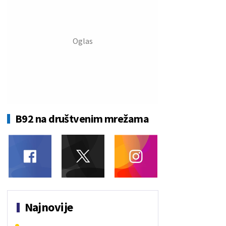
B92 na društvenim mrežama
Najnovije