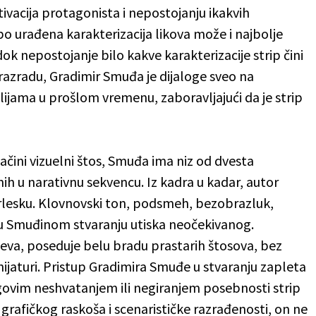
ivacija protagonista i nepostojanju ikakvih
bo urađena karakterizacija likova može i najbolje
 dok nepostojanje bilo kakve karakterizacije strip čini
razradu, Gradimir Smuđa je dijaloge sveo na
jama u prošlom vremenu, zaboravljajući da je strip
ačini vizuelni štos, Smuđa ima niz od dvesta
h u narativnu sekvencu. Iz kadra u kadar, autor
urlesku. Klovnovski ton, podsmeh, bezobrazluk,
u u Smuđinom stvaranju utiska neočekivanog.
ajeva, poseduje belu bradu prastarih štosova, bez
jaturi. Pristup Gradimira Smuđe u stvaranju zapleta
egovim neshvatanjem ili negiranjem posebnosti strip
grafičkog raskoša i scenarističke razrađenosti, on ne