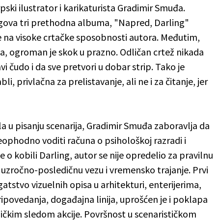
rpski ilustrator i karikaturista Gradimir Smuđa.
egova tri prethodna albuma, "Napred, Darling"
je na visoke crtačke sposobnosti autora. Međutim,
na, ogroman je skok u prazno. Odličan crtež nikada
i čudo i da sve pretvori u dobar strip. Tako je
i, privlačna za prelistavanje, ali ne i za čitanje, jer
a u pisanju scenarija, Gradimir Smuđa zaboravlja da
ophodno voditi računa o psihološkoj razradi i
e o kobili Darling, autor se nije opredelio za pravilnu
uzročno-posledičnu vezu i vremensko trajanje. Prvi
atstvo vizuelnih opisa u arhitekturi, enterijerima,
ipovedanja, događajna linija, uprošćen je i poklapa
gičkim sledom akcije. Površnost u scenarističkom