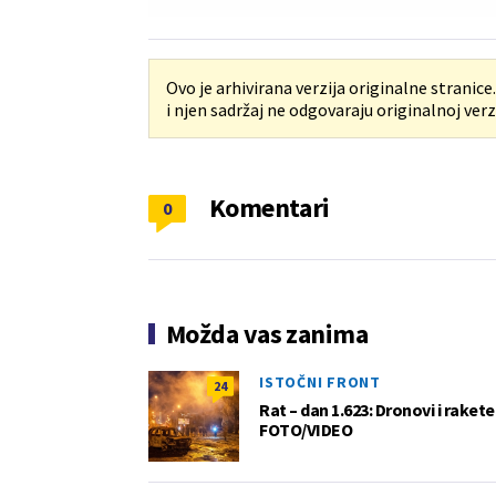
Ovo je arhivirana verzija originalne stranice
i njen sadržaj ne odgovaraju originalnoj verzi
Komentari
0
Možda vas zanima
ISTOČNI FRONT
24
Rat – dan 1.623: Dronovi i raket
FOTO/VIDEO