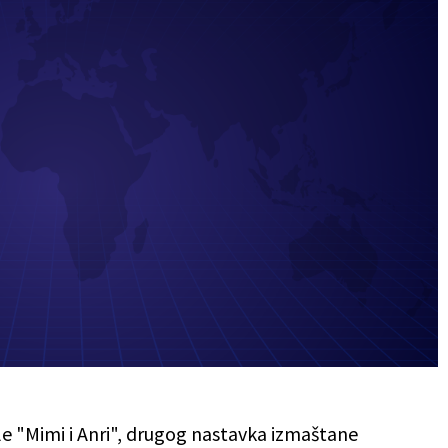
e "Mimi i Anri", drugog nastavka izmaštane