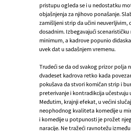
pristupu ogleda se i u nedostatku mot
objašnjenja za njihovo ponašanje. Sla
zamišljeni strip da učini neuverljivim,
dosadnim. Izbegavajući scenarističku 
minimum, a kadrove popunio didaskali
uvek dat u sadašnjem vremenu.
Trudeći se da od svakog prizor polja n
dvadeset kadrova retko kada povezani
pokušava da stvori komičan strip i b
preterivanje i kontradikcija učestvuj
Međutim, krajnji efekat, u većini sluč
neophodnog kvaliteta komedije u mini
i komedije u potpunosti je prožet nj
naracije. Ne tražeći ravnotežu između 