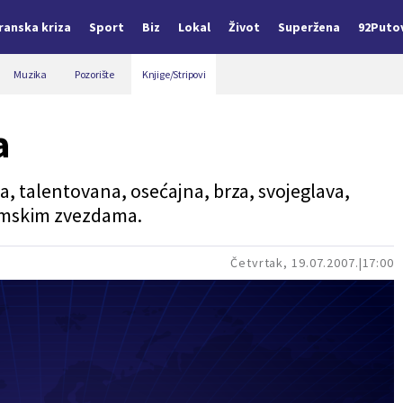
Iranska kriza
Sport
Biz
Lokal
Život
Superžena
92Puto
Muzika
Pozorište
Knjige/Stripovi
a
a, talentovana, osećajna, brza, svojeglava,
ilmskim zvezdama.
Četvrtak, 19.07.2007.
17:00