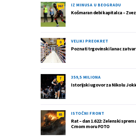
IZ MINUSA U BEOGRADU
367
Košmaran debi kapitalca – Zvez
VELIKI PREOKRET
0
Poznati trgovinski lanac zatvar
359,5 MILIONA
7
Istorijski ugovor za Nikolu Joki
ISTOČNI FRONT
65
Rat – dan 1.622: Zelenski sprem
Crnom moru FOTO