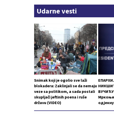
Udarne vesti
Snimak koji je ogolio sve laži
ЕПАРХИ
blokadera: Zaklinjali se da nemaju
НИКШИЋ
veze sa politikom, a sada postali
ВУЧИЋУ:
skupljači jeftinih poena i ruše
Мркоњи
državu (VIDEO)
одјекну