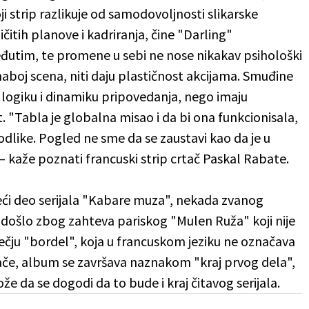
ji strip razlikuje od samodovoljnosti slikarske
itih planove i kadriranja, čine "Darling"
đutim, te promene u sebi ne nose nikakav psihološki
naboj scena, niti daju plastičnost akcijama. Smuđine
 logiku i dinamiku pripovedanja, nego imaju
"Tabla je globalna misao i da bi ona funkcionisala,
dlike. Pogled ne sme da se zaustavi kao da je u
 kaže poznati francuski strip crtač Paskal Rabate.
ći deo serijala "Kabare muza", nekada zvanog
došlo zbog zahteva pariskog "Mulen Ruža" koji nije
rečju "bordel", koja u francuskom jeziku ne označava
nače, album se završava naznakom "kraj prvog dela",
e da se dogodi da to bude i kraj čitavog serijala.