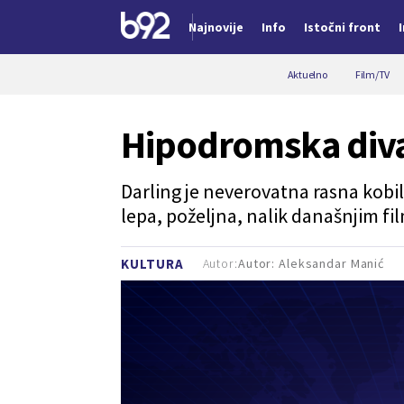
Najnovije
Info
Istočni front
Nova vest
Aktuelno
Film/TV
Hipodromska div
Darling je neverovatna rasna kobil
lepa, poželjna, nalik današnjim f
Autor:
Autor: Aleksandar Manić
KULTURA