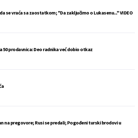
da se vraća sa zaostatkom; "Da zaključimo o Lukasenu..." VIDEO
a 50 prodavnica: Deo radnika već dobio otkaz
ća
an na pregovore; Rusi se predali; Pogođeni turski brodovi u