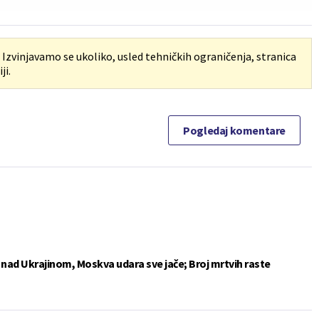
. Izvinjavamo se ukoliko, usled tehničkih ograničenja, stranica
ji.
Pogledaj komentare
e nad Ukrajinom, Moskva udara sve jače; Broj mrtvih raste