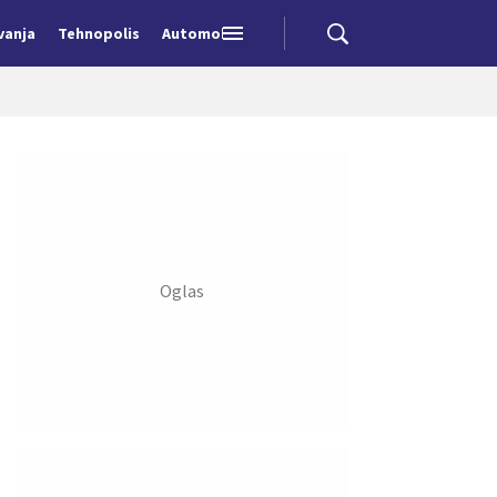
vanja
Tehnopolis
Automobili