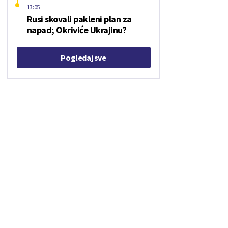
13:05
Rusi skovali pakleni plan za
napad; Okriviće Ukrajinu?
Pogledaj sve