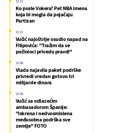
13:11
Ko posle Vokera? Pet NBA imena
koja bi mogla da pojačaju
Partizan
13:11
Vučić najoštrije osudio napad na
Filipovića: "Tražim da se
počinioci privedu pravdi"
13:06
Vlada najavila paket podrške
privredi vredan gotovo tri
milijarde dinara
13:05
Vučić sa odlazećim
ambasadorom Španije:
"Iskrena i nedvosmislena
međusobna podrška sve
zemlje" FOTO