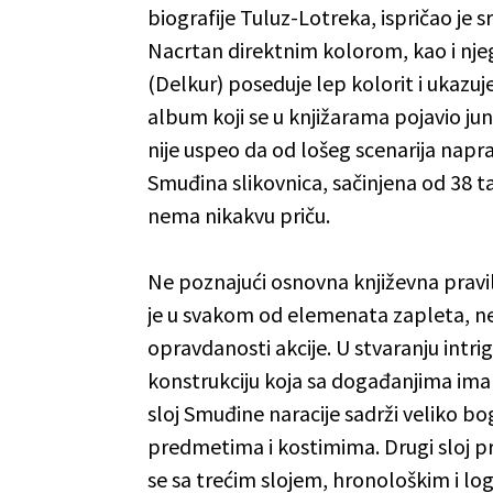
biografije Tuluz-Lotreka, ispričao je s
Nacrtan direktnim kolorom, kao i nj
(Delkur) poseduje lep kolorit i ukazu
album koji se u knjižarama pojavio ju
nije uspeo da od lošeg scenarija naprav
Smuđina slikovnica, sačinjena od 38 tabl
nema nikakvu priču.
Ne poznajući osnovna književna pravil
je u svakom od elemenata zapleta, ne
opravdanosti akcije. U stvaranju intrig
konstrukciju koja sa događanjima ima 
sloj Smuđine naracije sadrži veliko bog
predmetima i kostimima. Drugi sloj pr
se sa trećim slojem, hronološkim i lo