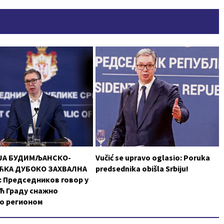
ЈА БУДИМЉАНСКО-
Vučić se upravo oglasio: Poruka
КА ДУБОКО ЗАХВАЛНА
predsednika obišla Srbiju!
 Председников говор у
ћ Граду снажно
о регионом