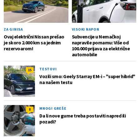
ZA GINISA
VISOKI NAPON
Ovaj električni Nissan prešao
Subvencije u Nemačkoj
je skoro 2.000 km sa jednim
napravile pomamu: Više od
rezervoarom!
100.000 prijava za električne
automobile
TESTOVI
15
Vozili smo: Geely Starray EM-i – "super hibrid"
na našem testu
MNOGI GREŠE
8
Da li nove gume treba postaviti napred ili
pozadi?