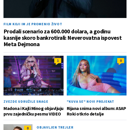
FILM KOJI IM JE PROMENIO ŽIVOT
Prodali scenario za 600.000 dolara, a godinu
kasnije skoro bankrotirali: Neverovatna ispovest
Meta Dejmona
1
0
ZVEZDE UDRUŽILE SNAGE
"KUVA SE" NOVI PROJEKAT
Madona i Kajli Minog objavljuju
Rijana snima novi album: ASAP
prvu zajedničku pesmu VIDEO
Roki otkrio detalje
OBJAVLJEN TREJLER
0