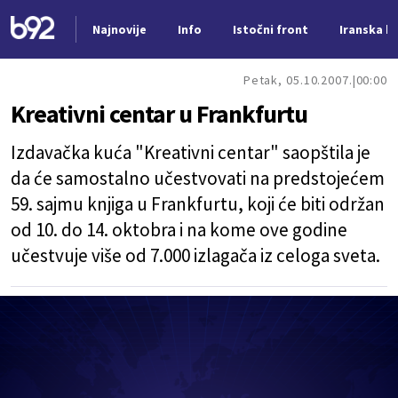
Najnovije
Info
Istočni front
Iranska kr
Nova vest
Petak, 05.10.2007.
00:00
Kreativni centar u Frankfurtu
Izdavačka kuća "Kreativni centar" saopštila je
da će samostalno učestvovati na predstojećem
59. sajmu knjiga u Frankfurtu, koji će biti održan
od 10. do 14. oktobra i na kome ove godine
učestvuje više od 7.000 izlagača iz celoga sveta.