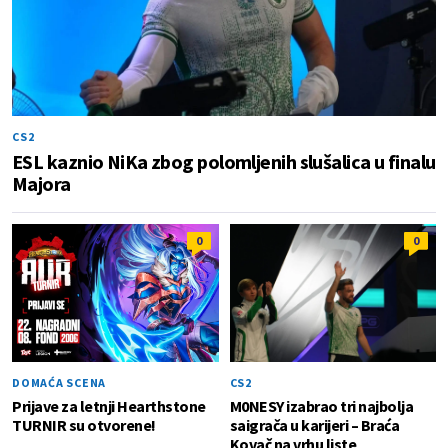
CS2
ESL kaznio NiKa zbog polomljenih slušalica u finalu
Majora
0
0
DOMAĆA SCENA
CS2
Prijave za letnji Hearthstone
M0NESY izabrao tri najbolja
TURNIR su otvorene!
saigrača u karijeri – Braća
Kovač na vrhu liste