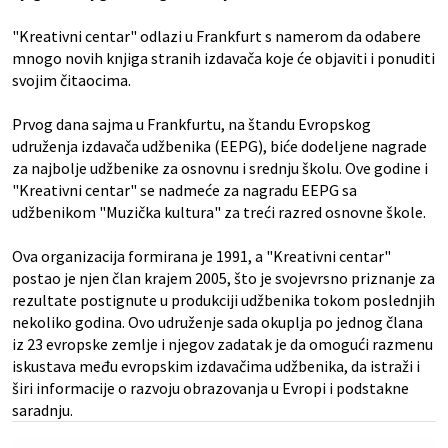
"Kreativni centar" odlazi u Frankfurt s namerom da odabere
mnogo novih knjiga stranih izdavača koje će objaviti i ponuditi
svojim čitaocima.
Prvog dana sajma u Frankfurtu, na štandu Evropskog
udruženja izdavača udžbenika (EEPG), biće dodeljene nagrade
za najbolje udžbenike za osnovnu i srednju školu. Ove godine i
"Kreativni centar" se nadmeće za nagradu EEPG sa
udžbenikom "Muzička kultura" za treći razred osnovne škole.
Ova organizacija formirana je 1991, a "Kreativni centar"
postao je njen član krajem 2005, što je svojevrsno priznanje za
rezultate postignute u produkciji udžbenika tokom poslednjih
nekoliko godina. Ovo udruženje sada okuplja po jednog člana
iz 23 evropske zemlje i njegov zadatak je da omogući razmenu
iskustava među evropskim izdavačima udžbenika, da istraži i
širi informacije o razvoju obrazovanja u Evropi i podstakne
saradnju.