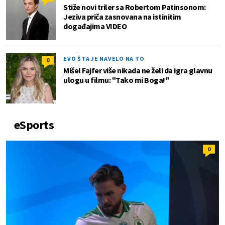
Stiže novi triler sa Robertom Patinsonom:
Jeziva priča zasnovana na istinitim
događajima VIDEO
EVO ŠTA JE NAVELO NA TO
0
Mišel Fajfer više nikada ne želi da igra glavnu
ulogu u filmu: "Tako mi Boga!"
eSports
0