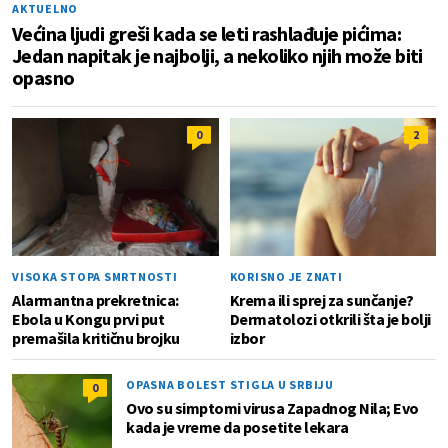
AKTUELNO
Većina ljudi greši kada se leti rashlađuje pićima:
Jedan napitak je najbolji, a nekoliko njih može biti
opasno
0
2
VISOKA STOPA SMRTNOSTI
KORISNO JE ZNATI
Alarmantna prekretnica:
Krema ili sprej za sunčanje?
Ebola u Kongu prvi put
Dermatolozi otkrili šta je bolji
premašila kritičnu brojku
izbor
OPASNA BOLEST STIGLA U SRBIJU
0
Ovo su simptomi virusa Zapadnog Nila; Evo
kada je vreme da posetite lekara