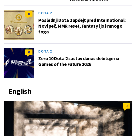
DOTA 2
0
Poslednji Dota 2 apdejt pred International:
Novi peč, MMR reset, Fantasy i još mnogo
toga
DOTA 2
0
Zero 10 Dota 2 sastav danas debituje na
Games of the Future 2026
English
0