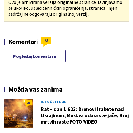
Ovo je arhivirana verzija originalne stranice. Izvinjavamo
se ukoliko, usled tehničkih ograničenja, stranica i njen
sadržaj ne odgovaraju originalnoj verziji.
0
Komentari
Pogledaj komentare
Možda vas zanima
ISTOČNI FRONT
25
Rat – dan 1.623: Dronovi i rakete nad
Ukrajinom, Moskva udara sve jače; Broj
mrtvih raste FOTO/VIDEO