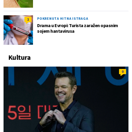
POKRENUTA HITNA ISTRAGA
1
Drama u Evropi: Turista zaražen opasnim
sojem hantavirusa
Kultura
0