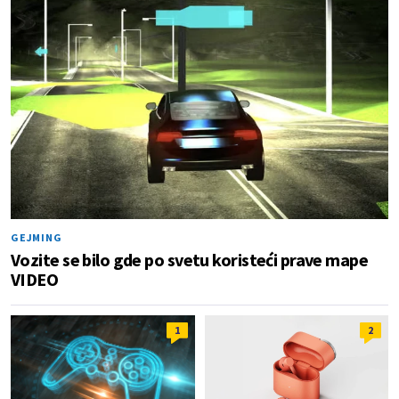
GEJMING
Vozite se bilo gde po svetu koristeći prave mape
VIDEO
1
2