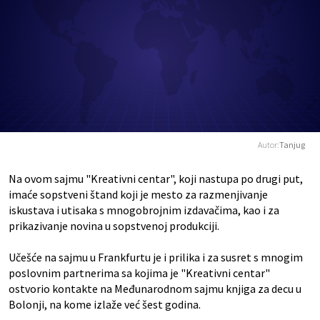
Autor:
Tanjug
Na ovom sajmu "Kreativni centar", koji nastupa po drugi put,
imaće sopstveni štand koji je mesto za razmenjivanje
iskustava i utisaka s mnogobrojnim izdavačima, kao i za
prikazivanje novina u sopstvenoj produkciji.
Učešće na sajmu u Frankfurtu je i prilika i za susret s mnogim
poslovnim partnerima sa kojima je "Kreativni centar"
ostvorio kontakte na Međunarodnom sajmu knjiga za decu u
Bolonji, na kome izlaže već šest godina.