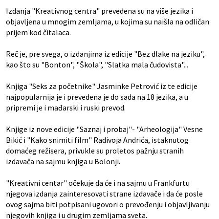
Izdanja "Kreativnog centra" prevedena su na više jezika i
objavljena u mnogim zemljama, u kojima su naišla na odličan
prijem kod čitalaca.
Reč je, pre svega, o izdanjima iz edicije "Bez dlake na jeziku",
kao što su "Bonton", "Škola", "Slatka mala čudovista"...
Knjiga "Seks za početnike" Jasminke Petrović iz te edicije
najpopularnija je i prevedena je do sada na 18 jezika, a u
pripremi je i mađarski i ruski prevod.
Knjige iz nove edicije "Saznaj i probaj"- "Arheologija" Vesne
Bikić i "Kako snimiti film" Radivoja Andrića, istaknutog
domaćeg režisera, privukle su proletos pažnju stranih
izdavača na sajmu knjiga u Bolonji.
"Kreativni centar" očekuje da će i na sajmu u Frankfurtu
njegova izdanja zainteresovati strane izdavače i da će posle
ovog sajma biti potpisani ugovori o prevođenju i objavljivanju
njegovih knjiga i u drugim zemljama sveta.