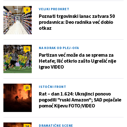
VELIKI PREOKRET
0
Poznati trgovinski lanac zatvara 50
prodavnica: Deo radnika već dobio
otkaz
NA KORAK OD PLEJ-OFA
75
Partizan već može da se sprema za
Hetafe; Ilić otkrio zašto Ugrešić nije
igrao VIDEO
ISTOČNI FRONT
15
Rat – dan 1.624: Ukrajinci ponovo
pogodili "ruski Amazon"; SAD pojačale
pomoć Kijevu FOTO/VIDEO
DRAMATIČNE SCENE
14