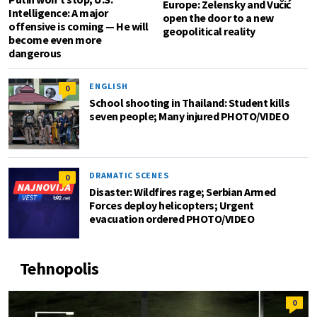
Europe: Zelensky and Vučić
Intelligence: A major
open the door to a new
offensive is coming — He will
geopolitical reality
become even more
dangerous
ENGLISH
0
School shooting in Thailand: Student kills
seven people; Many injured PHOTO/VIDEO
DRAMATIC SCENES
0
Disaster: Wildfires rage; Serbian Armed
Forces deploy helicopters; Urgent
evacuation ordered PHOTO/VIDEO
Tehnopolis
0