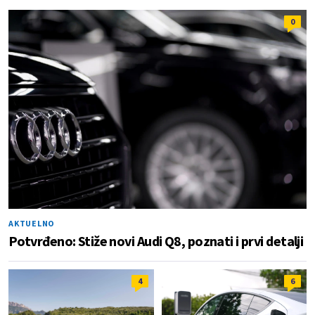
0
AKTUELNO
Potvrđeno: Stiže novi Audi Q8, poznati i prvi detalji
4
6