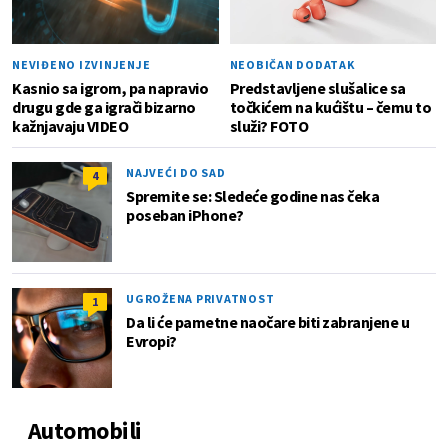
NEVIĐENO IZVINJENJE
NEOBIČAN DODATAK
Kasnio sa igrom, pa napravio
Predstavljene slušalice sa
drugu gde ga igrači bizarno
točkićem na kućištu – čemu to
kažnjavaju VIDEO
služi? FOTO
NAJVEĆI DO SAD
4
Spremite se: Sledeće godine nas čeka
poseban iPhone?
UGROŽENA PRIVATNOST
1
Da li će pametne naočare biti zabranjene u
Evropi?
Automobili