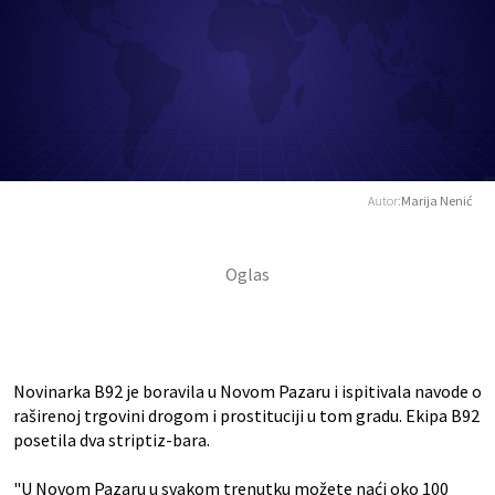
Autor:
Marija Nenić
Novinarka B92 je boravila u Novom Pazaru i ispitivala navode o
raširenoj trgovini drogom i prostituciji u tom gradu. Ekipa B92
posetila dva striptiz-bara.
"U Novom Pazaru u svakom trenutku možete naći oko 100