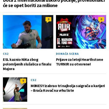
će se opet boriti za milione
0
0
CS2
DOMAĆA SCENA
ESL kaznio NiKa zbog
Prijave za letnji Hearthstone
polomljenih slušalica u finalu
TURNIR su otvorene!
Majora
CS2
0
M0NESY izabrao tri najbolja saigrača u karijeri
– Braća Kovač na vrhu liste