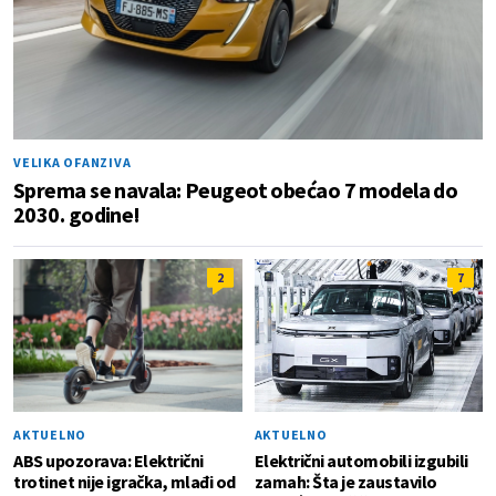
VELIKA OFANZIVA
Sprema se navala: Peugeot obećao 7 modela do
2030. godine!
2
7
AKTUELNO
AKTUELNO
ABS upozorava: Električni
Električni automobili izgubili
trotinet nije igračka, mlađi od
zamah: Šta je zaustavilo