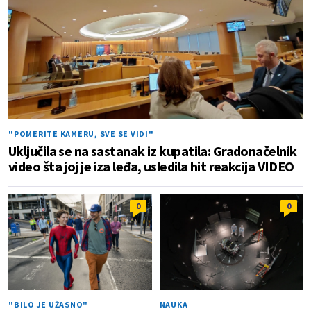
"POMERITE KAMERU, SVE SE VIDI"
Uključila se na sastanak iz kupatila: Gradonačelnik
video šta joj je iza leđa, usledila hit reakcija VIDEO
0
0
"BILO JE UŽASNO"
NAUKA