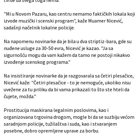
tvrde da svega toga nema.
"Mi u Novom Pazaru, kao centru nemamo faktičkih lokala koji
izvode muzički i scenski program", kaže Muamer Nicević,
sadašnji načelnik lokalne policije.
Na napomenu novinarke da je bila u dva striptiz-bara, gde su
nuđene usluge za 30-50 evra, Nicević je kazao. "Ja sa
sigurnošću mogu da vam kažem da tamo ne postoji nikakvo
izvođenje scenskog programa."
Na insistiranje novinarke da je razgovarala sa četiri plesačice,
Nicević kaže: "Četiri plesačice - to je nemoguće, ukoliko nisu
uvežene za tu priliku da bi vama prikazali to što ste hteli da
čujete, možda."
Prostitucija maskirana legalnim poslovima, kao i
organizovana trgovina drogom, mogle bi da se suzbiju većom
saradnjom policije, tužilaštva i suda, kao i stvaranjem
posebne, dobro opremljene uprave za borbu.