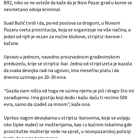
B92, niko se ne usteže da kaže da je Novi Pazar grad u kome se
nesmetano odvija kriminal.
Suad Bulić tvrdi i da, pored poslova sa drogom, u Novom
Pazaru cveta prostitucija, koja se organizuje na više načina, a
jedan od njih je vezan za noćne klubove, striptiz-barove i
kafane.
Upravo u jednom, navodno proizvodnom građevinskom
preduzeću, krije se striptiz-bar. Jedna od striptizeta je kazala
da svaka devojka radi na ugovor, ima mesečnu platu i da
dnevno uzimaju po 20-30 evra.
"Gazda nam ništa od toga ne uzima njemu je još i drago što mi
zarađujemo. Ima gostiju koji dođu i kažu: daću ti recimo 500
evra, samo da izađeš sa mnom", kaže ona.
Uprkos nagim devojkama u striptiz-barovima, koje se uvijaju
oko šipke nudeći se mušterijama, kao i u kućnim lokalima gde
prostitutke mušterije vode na sprat, u novopazarskoj policiji