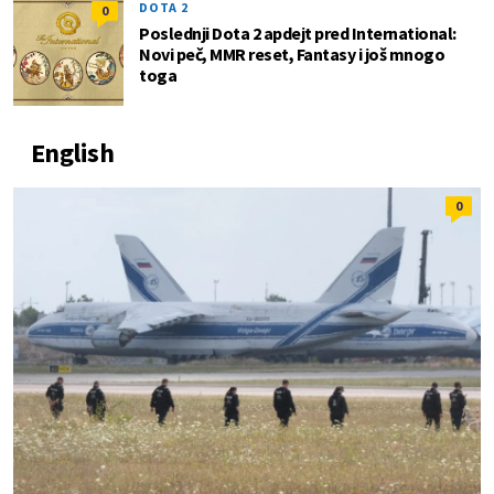
DOTA 2
0
Poslednji Dota 2 apdejt pred International:
Novi peč, MMR reset, Fantasy i još mnogo
toga
English
0