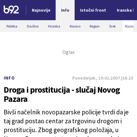
Najnovije
Info
Istočni front
Iranska kr
Nova vest
Politika
Društvo
Hronika
Kosovo
Region
Svet
Razno
INFO
Ponedeljak, 19.02.2007.
16:23
Droga i prostitucija - slučaj Novog
Pazara
Bivši načelnik novopazarske policije tvrdi da je
taj grad postao centar za trgovinu drogom i
prostituciju. Zbog geografskog položaja, u