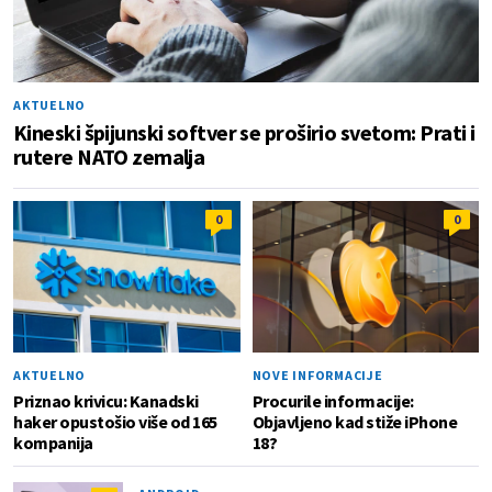
AKTUELNO
Kineski špijunski softver se proširio svetom: Prati i
rutere NATO zemalja
0
0
AKTUELNO
NOVE INFORMACIJE
Priznao krivicu: Kanadski
Procurile informacije:
haker opustošio više od 165
Objavljeno kad stiže iPhone
kompanija
18?