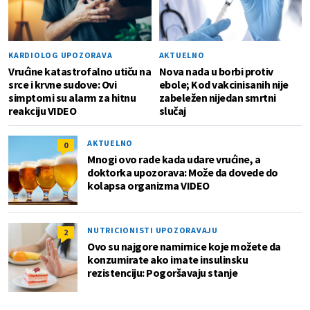
KARDIOLOG UPOZORAVA
AKTUELNO
Vrućine katastrofalno utiču na
Nova nada u borbi protiv
srce i krvne sudove: Ovi
ebole; Kod vakcinisanih nije
simptomi su alarm za hitnu
zabeležen nijedan smrtni
reakciju VIDEO
slučaj
AKTUELNO
0
Mnogi ovo rade kada udare vrućine, a
doktorka upozorava: Može da dovede do
kolapsa organizma VIDEO
NUTRICIONISTI UPOZORAVAJU
2
Ovo su najgore namirnice koje možete da
konzumirate ako imate insulinsku
rezistenciju: Pogoršavaju stanje