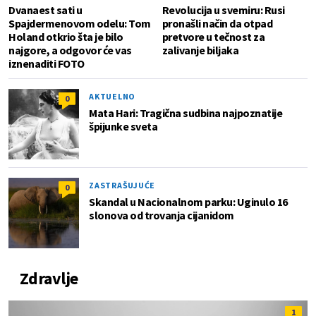
Dvanaest sati u
Revolucija u svemiru: Rusi
Spajdermenovom odelu: Tom
pronašli način da otpad
Holand otkrio šta je bilo
pretvore u tečnost za
najgore, a odgovor će vas
zalivanje biljaka
iznenaditi FOTO
AKTUELNO
0
Mata Hari: Tragična sudbina najpoznatije
špijunke sveta
ZASTRAŠUJUĆE
0
Skandal u Nacionalnom parku: Uginulo 16
slonova od trovanja cijanidom
Zdravlje
1