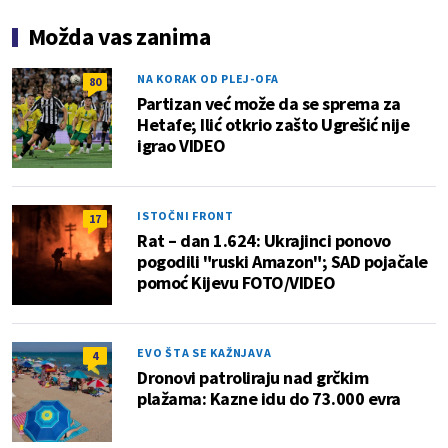
Možda vas zanima
NA KORAK OD PLEJ-OFA
80
Partizan već može da se sprema za
Hetafe; Ilić otkrio zašto Ugrešić nije
igrao VIDEO
ISTOČNI FRONT
17
Rat – dan 1.624: Ukrajinci ponovo
pogodili "ruski Amazon"; SAD pojačale
pomoć Kijevu FOTO/VIDEO
EVO ŠTA SE KAŽNJAVA
4
Dronovi patroliraju nad grčkim
plažama: Kazne idu do 73.000 evra