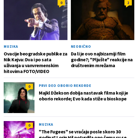
0
2
MUZIKA
NEOBIČNO
Ovacije beogradske publike za
Da li je ovo najbizarniji film
Nik Kejva: Dva i po sata
godine?; "Pljušte" reakcije na
uživanja u vanvremenskim
društvenim mrežama
hitovima FOTO/VIDEO
PRVI DEO OBORIO REKORDE
0
Majkl Džekson dobija nastavak filma koji je
oborio rekorde; Evo kada stiže u bioskope
MUZIKA
0
"The Fugees" se vraćaju posle skoro 30
godina? Lorin Hil potvrdila ono čemu su se