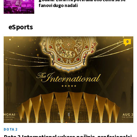
fanovi dugo nadali
eSports
0
DOTA 2
Dota 2 International uskoro počinje, profesionalci