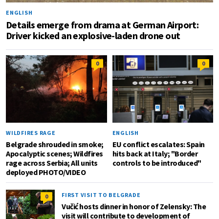
ENGLISH
Details emerge from drama at German Airport:
Driver kicked an explosive-laden drone out
0
0
WILDFIRES RAGE
ENGLISH
Belgrade shrouded in smoke;
EU conflict escalates: Spain
Apocalyptic scenes; Wildfires
hits back at Italy; "Border
rage across Serbia; All units
controls to be introduced"
deployed PHOTO/VIDEO
FIRST VISIT TO BELGRADE
0
Vučić hosts dinner in honor of Zelensky: The
visit will contribute to development of