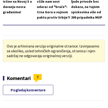
istine na Novoj S o
stiže nam novi
ljude privode bez
davanju novca
udarac od "braće":
dokaza, na tajnim
građanima!
Crna Gora u vojnom
spiskovima više od
paktu protiv Srbije?!
200 pripadnika MUP
Ovo je arhivirana verzija originalne stranice. Izvinjavamo
se ukoliko, usled tehničkih ograničenja, stranica i njen
sadržaj ne odgovaraju originalnoj verziji.
7
Komentari
Pogledaj komentare