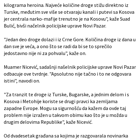
kilograma heroina. Najveće količine droge stižu direktno iz
Turske, međutim sve više se otvaraju kanali i putevi sa Kosova
jer centrala narko-mafije trenutno je na Kosovu", kaže Suad
Bulić, bivši načelnik policijske uprave Novi Pazar.
"Jedan deo droge dolazi i iz Crne Gore. Količina droge iz dana u
dan sve je veća, a ono što se radi da bi se to sprečilo
jedostavno nije ni za pohvalu", kaže on.
Muamer Nicević, sadašnji našelnik policijske uprave Novi Pazar
odbacuje ove tvrdnje. "Apsolutno nije tačno i to ne odgovara
istini", navodi on.
"Za tranzit te droge iz Turske, Bugarske, a jednim delom i s
Kosova i Metohije koriste se drugi pravci ka zemljama
zapadne Evrope. Mogu sa sigurnošću da kažem da ovde taj
problem nije izražen u takvom obimu kao što je u možda u
drugim delovima Republike", kaže Nicević.
Od dvadesetak građana sa kojima je razgovarala novinarka