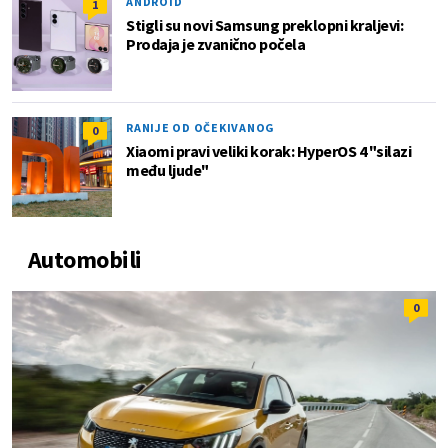
ANDROID
1
Stigli su novi Samsung preklopni kraljevi:
Prodaja je zvanično počela
RANIJE OD OČEKIVANOG
0
Xiaomi pravi veliki korak: HyperOS 4 "silazi
među ljude"
Automobili
0