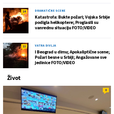
DRAMATIČNE SCENE
14
Katastrofa: Bukte požari; Vojska Srbije
podigla helikoptere; Proglasili su
vanrednu situaciju FOTO/VIDEO
VATRA DIVLJA
11
I Beograd u dimu; Apokaliptične scene;
Požari besne u Srbiji; Angažovane sve
jedinice FOTO/VIDEO
Život
0