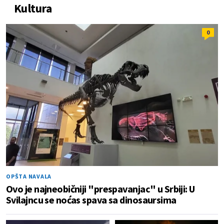
Kultura
0
OPŠTA NAVALA
Ovo je najneobičniji "prespavanjac" u Srbiji: U
Svilajncu se noćas spava sa dinosaursima