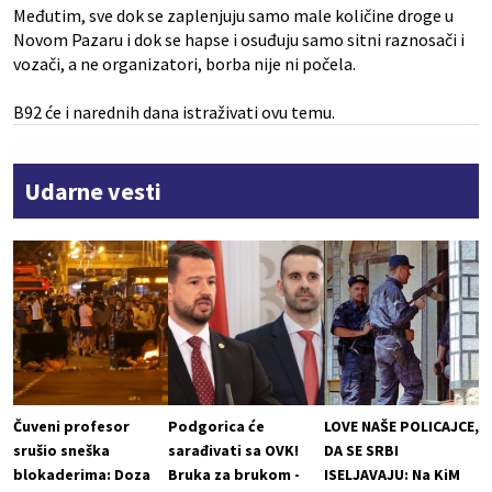
Međutim, sve dok se zaplenjuju samo male količine droge u
Novom Pazaru i dok se hapse i osuđuju samo sitni raznosači i
vozači, a ne organizatori, borba nije ni počela.
B92 će i narednih dana istraživati ovu temu.
Udarne vesti
Čuveni profesor
Podgorica će
LOVE NAŠE POLICAJCE,
srušio sneška
sarađivati sa OVK!
DA SE SRBI
blokaderima: Doza
Bruka za brukom -
ISELJAVAJU: Na KiM