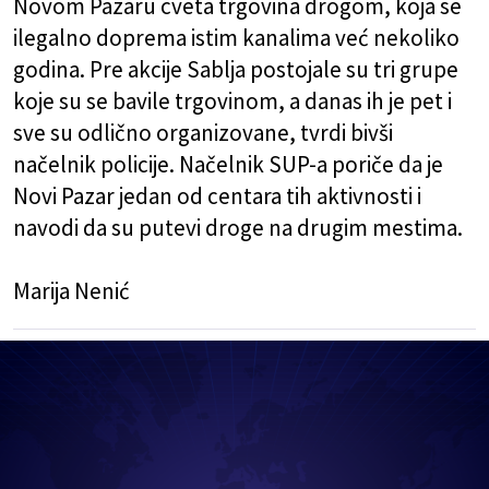
Novom Pazaru cveta trgovina drogom, koja se
ilegalno doprema istim kanalima već nekoliko
godina. Pre akcije Sablja postojale su tri grupe
koje su se bavile trgovinom, a danas ih je pet i
sve su odlično organizovane, tvrdi bivši
načelnik policije. Načelnik SUP-a poriče da je
Novi Pazar jedan od centara tih aktivnosti i
navodi da su putevi droge na drugim mestima.
Marija Nenić