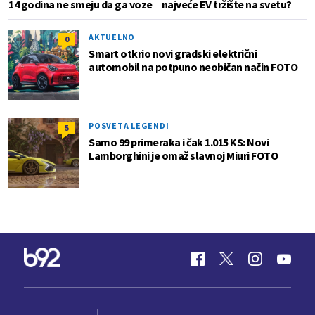
14 godina ne smeju da ga voze
najveće EV tržište na svetu?
AKTUELNO
0
Smart otkrio novi gradski električni
automobil na potpuno neobičan način FOTO
POSVETA LEGENDI
5
Samo 99 primeraka i čak 1.015 KS: Novi
Lamborghini je omaž slavnoj Miuri FOTO