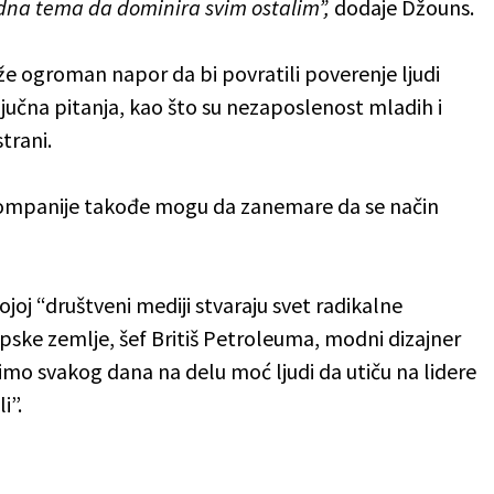
edna tema da dominira svim ostalim”,
dodaje Džouns.
ože ogroman napor da bi povratili poverenje ljudi
ljučna pitanja, kao što su nezaposlenost mladih i
trani.
, kompanije takođe mogu da zanemare da se način
joj “društveni mediji stvaraju svet radikalne
apske zemlje, šef Britiš Petroleuma, modni dizajner
idimo svakog dana na delu moć ljudi da utiču na lidere
i”.