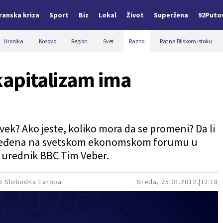
Iranska kriza
Sport
Biz
Lokal
Život
Superžena
92Puto
Hronika
Kosovo
Region
Svet
Razno
Rat na Bliskom istoku
 kapitalizam ima
 vek? Ako jeste, koliko mora da se promeni? Da li
određena na svetskom ekonomskom forumu u
e urednik BBC
Tim Veber
.
io Slobodna Evropa
Sreda, 25.01.2012.
12:18