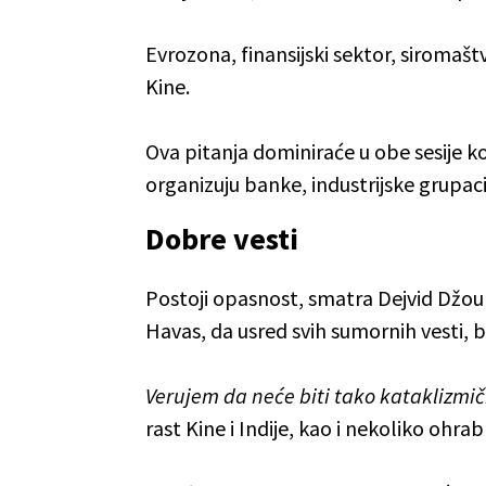
Evrozona, finansijski sektor, siromaš
Kine.
Ova pitanja dominiraće u obe sesije k
organizuju banke, industrijske grupacij
Dobre vesti
Postoji opasnost, smatra Dejvid Džou
Havas, da usred svih sumornih vesti,
Verujem da neće biti tako kataklizmič
rast Kine i Indije, kao i nekoliko ohra