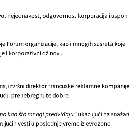
tvo, nejednakost, odgovornost korporacija i uspon
oje Forum organizacije, kao i mnogih susreta koje
e i korporativni džinovi.
ns, izvršni direktor francuske reklamne kompanije
 budu prenebregnute dobre.
no kao što mnogi predviđaju”,
ukazujući na snažan
brujućih vesti u poslednje vreme iz evrozone.