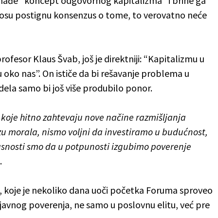
nađe “koncept odgovornog kapitalizma” i brine ga
avosu postignu konsenzus o tome, to verovatno neće
fesor Klaus Švab, još je direktniji: “Kapitalizmu u
oko nas”. On ističe da bi rešavanje problema u
ela samo bi još više produbilo ponor.
 koje hitno zahtevaju nove načine razmišljanja
u morala, nismo voljni da investiramo u budućnost,
pasnosti smo da u potpunosti izgubimo poverenje
.
, koje je nekoliko dana uoči početka Foruma sproveo
javnog poverenja, ne samo u poslovnu elitu, već pre