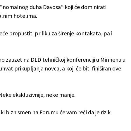
“nomalnog duha Davosa” koji će dominirati
lnim hotelima.
eće propustiti priliku za širenje kontakata, pa i
ično zauzet na DLD tehničkoj konferenciji u Minhenu u
vat prikupljanja novca, a koji će biti finiširan ove
. Neke ekskluzivnije, neke manje.
ki biznismen na Forumu će vam reći da je rizik