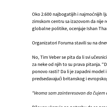
Oko 2.600 najbogatijih i najmoćnijih l
zimskom centru sa izazovom da nije re
globalne politike, ocenjuje Ishan Tha
Organizatori Foruma stavili su na dne
No, Tim Veber se pita da li svi učesni
za neke od njih to su prava pitanja. “
ponovo rasti? Da li je zapadni model i
predsedavajući britanskog i evropsk
“Veoma sam zainteresovan da čujem d