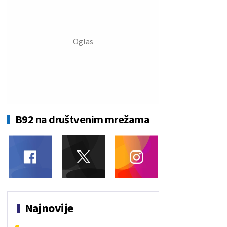
B92 na društvenim mrežama
Najnovije