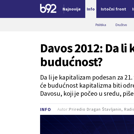
Najnovije
Info
Istočni front
Nova vest
Politika
Društvo
Davos 2012: Da li
budućnost?
Da li je kapitalizam podesan za 21.
će budućnost kapitalizma biti 
Davosu, koji je počeo u sredu,
piš
Autor:
Priredio Dragan Štavljanin, Rad
INFO