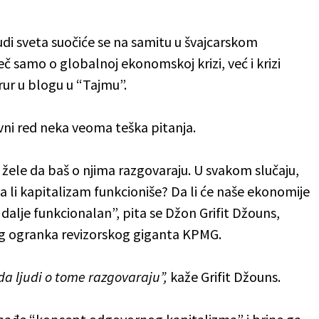
judi sveta suočiće se na samitu u švajcarskom
č samo o globalnoj ekonomskoj krizi, već i krizi
rur u blogu u “Tajmu”.
vni red neka veoma teška pitanja.
ci žele da baš o njima razgovaraju. U svakom slučaju,
Da li kapitalizam funkcioniše? Da li će naše ekonomije
 dalje funkcionalan”, pita se Džon Grifit Džouns,
og ogranka revizorskog giganta KPMG.
a ljudi o tome razgovaraju”,
kaže Grifit Džouns.