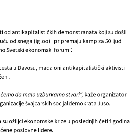
i od antikapitalističkih demonstranata koji su došli
uću od snega (igloo) i pripremaju kamp za 50 ljudi
mo Svetski ekonomski forum”.
testa u Davosu, mada oni antikapitalistički aktivisti
ženi.
šaćemo da malo uzburkamo stvari“,
kaže organizator
anizacije švajcarskih socijaldemokrata Juso.
su ožiljci ekonomske krize u poslednjih četiri godina
aćene poslovne lidere.