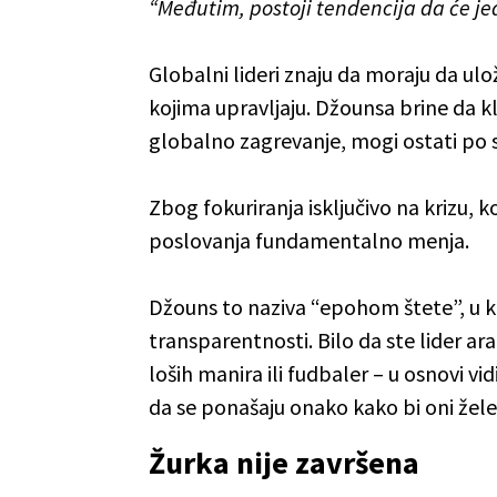
“Međutim, postoji tendencija da će j
Globalni lideri znaju da moraju da ul
kojima upravljaju. Džounsa brine da k
globalno zagrevanje, mogi ostati po s
Zbog fokuriranja isključivo na krizu
poslovanja fundamentalno menja.
Džouns to naziva “epohom štete”, u ko
transparentnosti. Bilo da ste lider ar
loših manira ili fudbaler – u osnovi v
da se ponašaju onako kako bi oni želel
Žurka nije završena