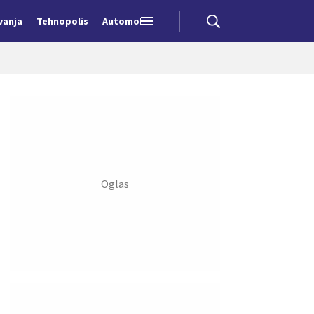
vanja
Tehnopolis
Automobili