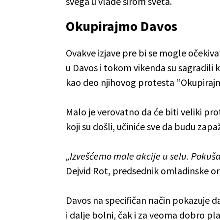
svega u vlade širom sveta.
Okupirajmo Davos
Ovakve izjave pre bi se mogle očekivat
u Davos i tokom vikenda su sagradili k
kao deo njihovog protesta “Okupiraj
Malo je verovatno da će biti veliki pro
koji su došli, učiniće sve da budu zapa
„Izvešćemo male akcije u selu. Poku
Dejvid Rot, predsednik omladinske org
Davos na specifičan način pokazuje da 
i dalje bolni, čak i za veoma dobro pl