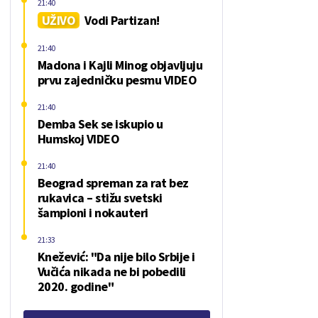
21:40
UŽIVO
Vodi Partizan!
21:40
Madona i Kajli Minog objavljuju
prvu zajedničku pesmu VIDEO
21:40
Demba Sek se iskupio u
Humskoj VIDEO
21:40
Beograd spreman za rat bez
rukavica – stižu svetski
šampioni i nokauteri
21:33
Knežević: "Da nije bilo Srbije i
Vučića nikada ne bi pobedili
2020. godine"