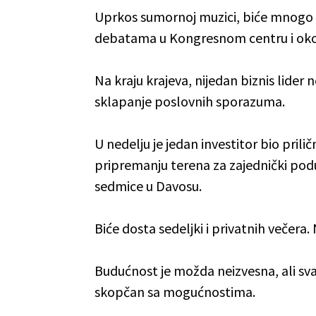
Uprkos sumornoj muzici, biće mnogo 
debatama u Kongresnom centru i oko
Na kraju krajeva, nijedan biznis lider n
sklapanje poslovnih sporazuma.
U nedelju je jedan investitor bio pril
pripremanju terena za zajednički poduh
sedmice u Davosu.
Biće dosta sedeljki i privatnih večera
Budućnost je možda neizvesna, ali sva
skopčan sa mogućnostima.