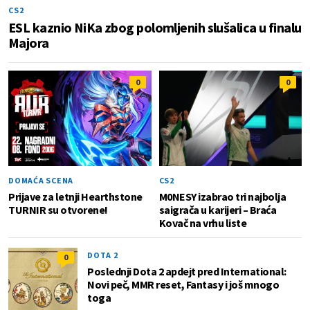
CS2
ESL kaznio NiKa zbog polomljenih slušalica u finalu
Majora
0
0
DOMAĆA SCENA
CS2
Prijave za letnji Hearthstone
M0NESY izabrao tri najbolja
TURNIR su otvorene!
saigrača u karijeri – Braća
Kovač na vrhu liste
DOTA 2
0
Poslednji Dota 2 apdejt pred International:
Novi peč, MMR reset, Fantasy i još mnogo
toga