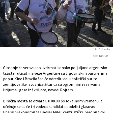
Foto: Profimedia
Izvor:
Tanjug
Glasanje će verovatno uzdrmati ionako poljuljano argentsko
tržište i uticati na veze Argentine sa trgovinskim partnerima
poput Kine i Brazila što će odrediti dalji politički put te
zemlje, velike izvoznice žitarica sa ogromnim rezervama
litijuma i gasa iz škriljaca, navodi Rojters.
Biračka mesta se otvaraju u 08.00 po lokalnom vremenu, a
očekuje se da će tri vodeća kandidata podeliti glasove:
liberalni ekonomista Havijer Milei, centristički, peronistički