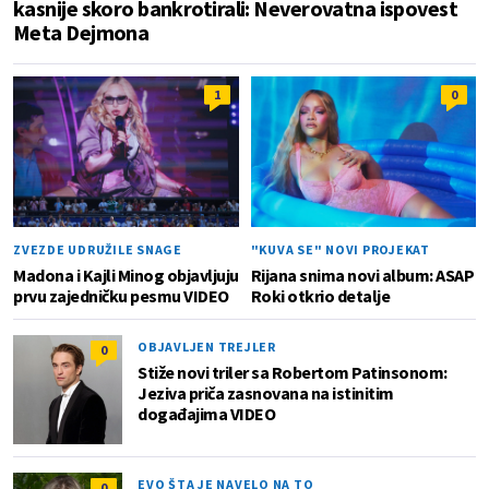
kasnije skoro bankrotirali: Neverovatna ispovest
Meta Dejmona
1
0
ZVEZDE UDRUŽILE SNAGE
"KUVA SE" NOVI PROJEKAT
Madona i Kajli Minog objavljuju
Rijana snima novi album: ASAP
prvu zajedničku pesmu VIDEO
Roki otkrio detalje
OBJAVLJEN TREJLER
0
Stiže novi triler sa Robertom Patinsonom:
Jeziva priča zasnovana na istinitim
događajima VIDEO
EVO ŠTA JE NAVELO NA TO
0