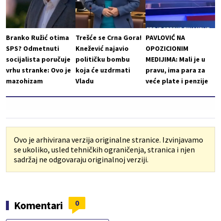
Branko Ružić otima
Trešće se Crna Gora!
PAVLOVIĆ NA
SPS? Odmetnuti
Knežević najavio
OPOZICIONIM
socijalista poručuje
političku bombu
MEDIJIMA: Mali je u
vrhu stranke: Ovo je
koja će uzdrmati
pravu, ima para za
mazohizam
Vladu
veće plate i penzije
Ovo je arhivirana verzija originalne stranice. Izvinjavamo
se ukoliko, usled tehničkih ograničenja, stranica i njen
sadržaj ne odgovaraju originalnoj verziji.
0
Komentari