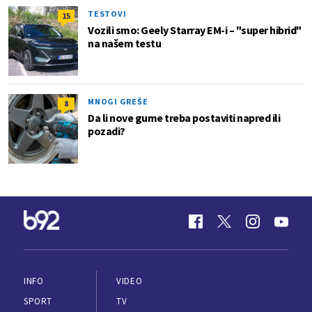
TESTOVI
15
Vozili smo: Geely Starray EM-i – "super hibrid"
na našem testu
MNOGI GREŠE
8
Da li nove gume treba postaviti napred ili
pozadi?
INFO
VIDEO
SPORT
TV