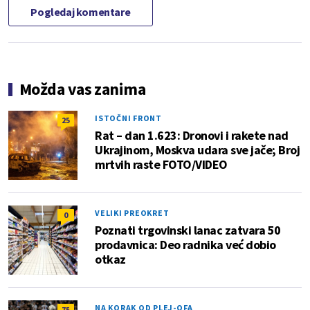
Pogledaj komentare
Možda vas zanima
ISTOČNI FRONT
25
Rat – dan 1.623: Dronovi i rakete nad
Ukrajinom, Moskva udara sve jače; Broj
mrtvih raste FOTO/VIDEO
VELIKI PREOKRET
0
Poznati trgovinski lanac zatvara 50
prodavnica: Deo radnika već dobio
otkaz
NA KORAK OD PLEJ-OFA
75