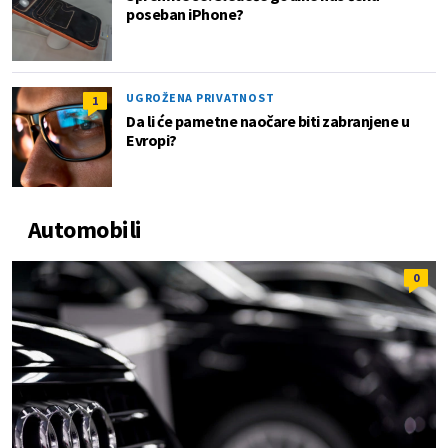
poseban iPhone?
UGROŽENA PRIVATNOST
1
Da li će pametne naočare biti zabranjene u
Evropi?
Automobili
0