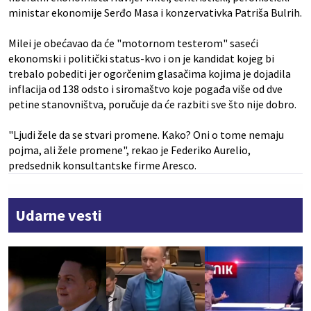
ministar ekonomije Serđo Masa i konzervativka Patriša Bulrih.
Milei je obećavao da će "motornom testerom" saseći
ekonomski i politički status-kvo i on je kandidat kojeg bi
trebalo pobediti jer ogorčenim glasačima kojima je dojadila
inflacija od 138 odsto i siromaštvo koje pogađa više od dve
petine stanovništva, poručuje da će razbiti sve što nije dobro.
"Ljudi žele da se stvari promene. Kako? Oni o tome nemaju
pojma, ali žele promene", rekao je Federiko Aurelio,
predsednik konsultantske firme Aresco.
Udarne vesti