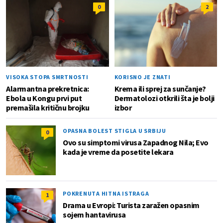
0
2
VISOKA STOPA SMRTNOSTI
KORISNO JE ZNATI
Alarmantna prekretnica:
Krema ili sprej za sunčanje?
Ebola u Kongu prvi put
Dermatolozi otkrili šta je bolji
premašila kritičnu brojku
izbor
OPASNA BOLEST STIGLA U SRBIJU
0
Ovo su simptomi virusa Zapadnog Nila; Evo
kada je vreme da posetite lekara
POKRENUTA HITNA ISTRAGA
1
Drama u Evropi: Turista zaražen opasnim
sojem hantavirusa