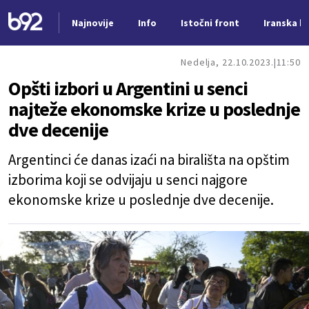
Najnovije
Info
Istočni front
Iranska kr
Nova vest
Nedelja, 22.10.2023.
11:50
Opšti izbori u Argentini u senci
najteže ekonomske krize u poslednje
dve decenije
Argentinci će danas izaći na birališta na opštim
izborima koji se odvijaju u senci najgore
ekonomske krize u poslednje dve decenije.