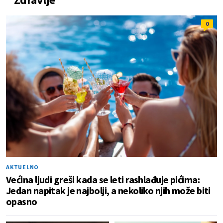
0
AKTUELNO
Većina ljudi greši kada se leti rashlađuje pićima:
Jedan napitak je najbolji, a nekoliko njih može biti
opasno