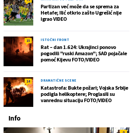
Partizan već može da se sprema za
Hetafe; Ilić otkrio zašto Ugrešić nije
igrao VIDEO
ISTOČNI FRONT
15
Rat – dan 1.624: Ukrajinci ponovo
pogodili "ruski Amazon"; SAD pojačale
pomoć Kijevu FOTO/VIDEO
DRAMATIČNE SCENE
14
Katastrofa: Bukte požari; Vojska Srbije
podigla helikoptere; Proglasili su
vanrednu situaciju FOTO/VIDEO
Info
0