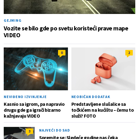
GEJMING
Vozite se bilo gde po svetu koristeći prave mape
VIDEO
0
2
NEVIĐENO IZVINJENJE
NEOBIČAN DODATAK
Kasnio sa igrom, pa napravio
Predstavljene slušalice sa
drugu gde ga igrači bizarno
točkićem na kućištu – čemu to
kažnjavaju VIDEO
služi? FOTO
NAJVEĆI DO SAD
3
Spremite se: Sledeće godine nas čeka