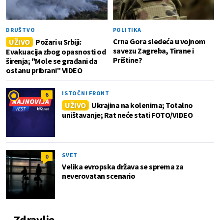
DRUŠTVO
POLITIKA
Crna Gora sledeća u vojnom
UŽIVO
Požari u Srbiji:
savezu Zagreba, Tirane i
Evakuacija zbog opasnosti od
Prištine?
širenja; "Mole se građani da
ostanu pribrani" VIDEO
ISTOČNI FRONT
6
UŽIVO
Ukrajina na kolenima; Totalno
uništavanje; Rat neće stati FOTO/VIDEO
SVET
0
Velika evropska država se sprema za
neverovatan scenario
Zdravlje