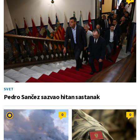
SVET
Pedro Sančez sazvao hitan sastanak
0
0