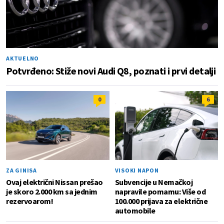
AKTUELNO
Potvrđeno: Stiže novi Audi Q8, poznati i prvi detalji
0
6
ZA GINISA
VISOKI NAPON
Ovaj električni Nissan prešao
Subvencije u Nemačkoj
je skoro 2.000 km sa jednim
napravile pomamu: Više od
rezervoarom!
100.000 prijava za električne
automobile