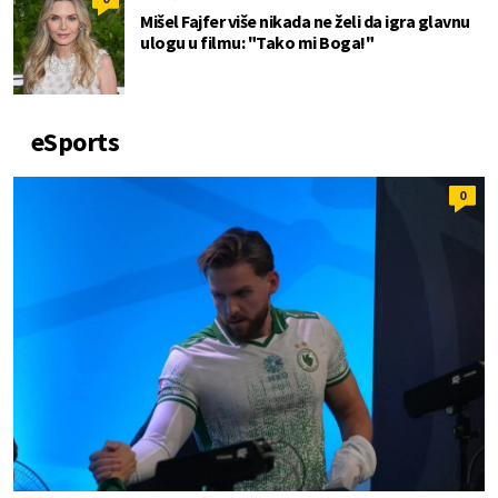
Mišel Fajfer više nikada ne želi da igra glavnu
ulogu u filmu: "Tako mi Boga!"
eSports
0