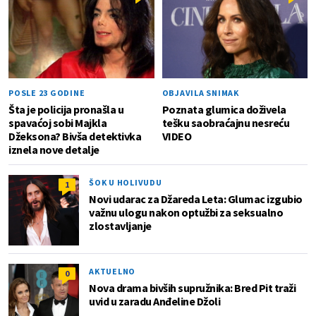
POSLE 23 GODINE
OBJAVILA SNIMAK
Šta je policija pronašla u
Poznata glumica doživela
spavaćoj sobi Majkla
tešku saobraćajnu nesreću
Džeksona? Bivša detektivka
VIDEO
iznela nove detalje
ŠOK U HOLIVUDU
1
Novi udarac za Džareda Leta: Glumac izgubio
važnu ulogu nakon optužbi za seksualno
zlostavljanje
AKTUELNO
0
Nova drama bivših supružnika: Bred Pit traži
uvid u zaradu Anđeline Džoli