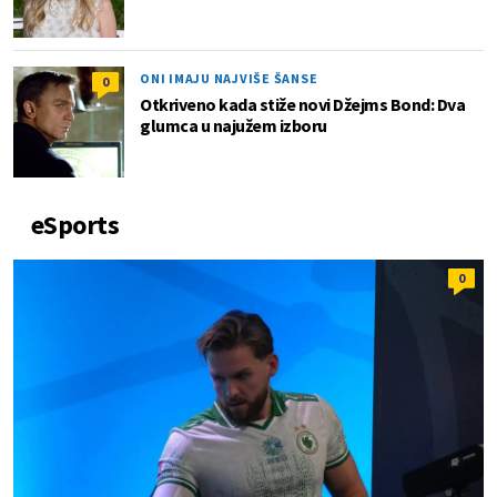
ONI IMAJU NAJVIŠE ŠANSE
0
Otkriveno kada stiže novi Džejms Bond: Dva
glumca u najužem izboru
eSports
0