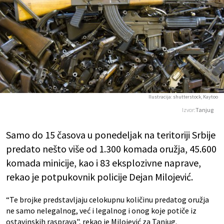
Ilustracija: shutterstock, Kaytoo
Izvor:
Tanjug
Samo do 15 časova u ponedeljak na teritoriji Srbije
predato nešto više od 1.300 komada oružja, 45.600
komada minicije, kao i 83 eksplozivne naprave,
rekao je potpukovnik policije Dejan Milojević.
“Te brojke predstavljaju celokupnu količinu predatog oružja
ne samo nelegalnog, već i legalnog i onog koje potiče iz
ostavinskih rasprava", rekao je Milojević za Tanjug.