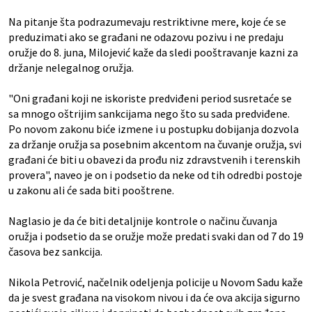
Na pitanje šta podrazumevaju restriktivne mere, koje će se
preduzimati ako se građani ne odazovu pozivu i ne predaju
oružje do 8. juna, Milojević kaže da sledi pooštravanje kazni za
držanje nelegalnog oružja.
"Oni građani koji ne iskoriste predviđeni period susretaće se
sa mnogo oštrijim sankcijama nego što su sada predviđene.
Po novom zakonu biće izmene i u postupku dobijanja dozvola
za držanje oružja sa posebnim akcentom na čuvanje oružja, svi
građani će biti u obavezi da prođu niz zdravstvenih i terenskih
provera", naveo je on i podsetio da neke od tih odredbi postoje
u zakonu ali će sada biti pooštrene.
Naglasio je da će biti detaljnije kontrole o načinu čuvanja
oružja i podsetio da se oružje može predati svaki dan od 7 do 19
časova bez sankcija.
Nikola Petrović, načelnik odeljenja policije u Novom Sadu kaže
da je svest građana na visokom nivou i da će ova akcija sigurno