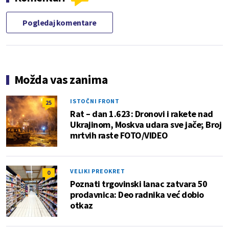
Pogledaj komentare
Možda vas zanima
ISTOČNI FRONT
25
Rat – dan 1.623: Dronovi i rakete nad
Ukrajinom, Moskva udara sve jače; Broj
mrtvih raste FOTO/VIDEO
VELIKI PREOKRET
0
Poznati trgovinski lanac zatvara 50
prodavnica: Deo radnika već dobio
otkaz