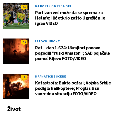
NA KORAK OD PLEJ-OFA
40
Partizan već može da se sprema za
Hetafe; Ilić otkrio zašto Ugrešić nije
igrao VIDEO
ISTOČNI FRONT
15
Rat – dan 1.624: Ukrajinci ponovo
pogodili "ruski Amazon"; SAD pojačale
pomoć Kijevu FOTO/VIDEO
DRAMATIČNE SCENE
9
Katastrofa: Bukte požari; Vojska Srbije
podigla helikoptere; Proglasili su
vanrednu situaciju FOTO/VIDEO
Život