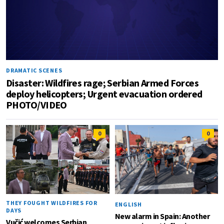
DRAMATIC SCENES
Disaster: Wildfires rage; Serbian Armed Forces
deploy helicopters; Urgent evacuation ordered
PHOTO/VIDEO
0
0
THEY FOUGHT WILDFIRES FOR
ENGLISH
DAYS
New alarm in Spain: Another
Vučić welcomes Serbian