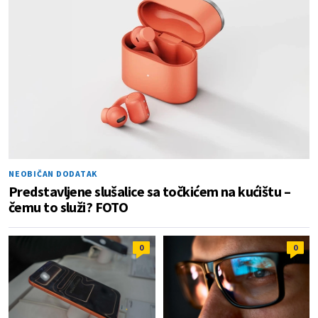
NEOBIČAN DODATAK
Predstavljene slušalice sa točkićem na kućištu –
čemu to služi? FOTO
0
0