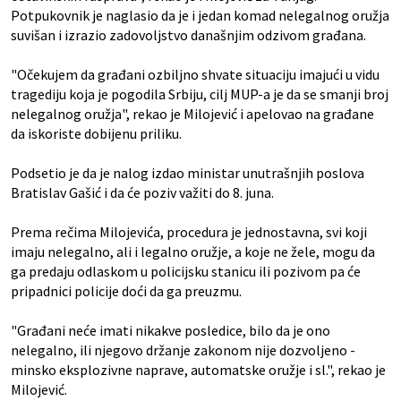
Potpukovnik je naglasio da je i jedan komad nelegalnog oružja
suvišan i izrazio zadovoljstvo današnjim odzivom građana.
"Očekujem da građani ozbiljno shvate situaciju imajući u vidu
tragediju koja je pogodila Srbiju, cilj MUP-a je da se smanji broj
nelegalnog oružja", rekao je Milojević i apelovao na građane
da iskoriste dobijenu priliku.
Podsetio je da je nalog izdao ministar unutrašnjih poslova
Bratislav Gašić i da će poziv važiti do 8. juna.
Prema rečima Milojevića, procedura je jednostavna, svi koji
imaju nelegalno, ali i legalno oružje, a koje ne žele, mogu da
ga predaju odlaskom u policijsku stanicu ili pozivom pa će
pripadnici policije doći da ga preuzmu.
"Građani neće imati nikakve posledice, bilo da je ono
nelegalno, ili njegovo držanje zakonom nije dozvoljeno -
minsko eksplozivne naprave, automatske oružje i sl.", rekao je
Milojević.