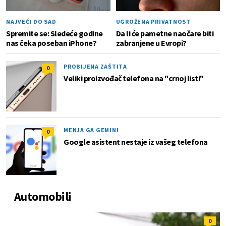
NAJVEĆI DO SAD
UGROŽENA PRIVATNOST
Spremite se: Sledeće godine
Da li će pametne naočare biti
nas čeka poseban iPhone?
zabranjene u Evropi?
PROBIJENA ZAŠTITA
0
Veliki proizvođač telefona na "crnoj listi"
MENJA GA GEMINI
0
Google asistent nestaje iz vašeg telefona
Automobili
0