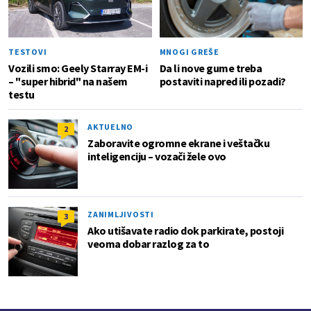
TESTOVI
MNOGI GREŠE
Vozili smo: Geely Starray EM-i
Da li nove gume treba
– "super hibrid" na našem
postaviti napred ili pozadi?
testu
AKTUELNO
2
Zaboravite ogromne ekrane i veštačku
inteligenciju – vozači žele ovo
ZANIMLJIVOSTI
3
Ako utišavate radio dok parkirate, postoji
veoma dobar razlog za to