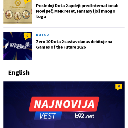
Poslednji Dota 2 apdejt pred International:
Novi peč, MMR reset, Fantasy i još mnogo
toga
DOTA 2
0
Zero 10 Dota 2 sastav danas debituje na
Games of the Future 2026
English
0