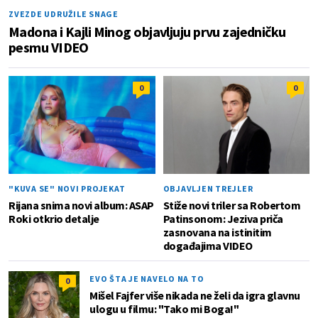
ZVEZDE UDRUŽILE SNAGE
Madona i Kajli Minog objavljuju prvu zajedničku
pesmu VIDEO
0
0
"KUVA SE" NOVI PROJEKAT
OBJAVLJEN TREJLER
Rijana snima novi album: ASAP
Stiže novi triler sa Robertom
Roki otkrio detalje
Patinsonom: Jeziva priča
zasnovana na istinitim
događajima VIDEO
EVO ŠTA JE NAVELO NA TO
0
Mišel Fajfer više nikada ne želi da igra glavnu
ulogu u filmu: "Tako mi Boga!"