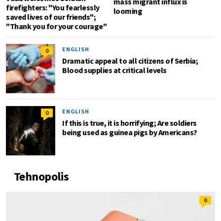
mass migrant influx is
firefighters: "You fearlessly
looming
saved lives of our friends";
"Thank you for your courage"
ENGLISH
0
Dramatic appeal to all citizens of Serbia;
Blood supplies at critical levels
ENGLISH
0
If this is true, it is horrifying; Are soldiers
being used as guinea pigs by Americans?
Tehnopolis
0