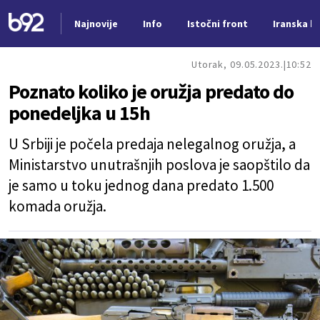
Najnovije
Info
Istočni front
Iranska kr
Nova vest
Utorak, 09.05.2023.
10:52
Poznato koliko je oružja predato do
ponedeljka u 15h
U Srbiji je počela predaja nelegalnog oružja, a
Ministarstvo unutrašnjih poslova je saopštilo da
je samo u toku jednog dana predato 1.500
komada oružja.