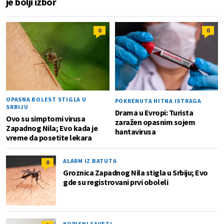
je bolji izbor
0
0
OPASNA BOLEST STIGLA U
POKRENUTA HITNA ISTRAGA
SRBIJU
Drama u Evropi: Turista
Ovo su simptomi virusa
zaražen opasnim sojem
Zapadnog Nila; Evo kada je
hantavirusa
vreme da posetite lekara
ALARM IZ BATUTA
0
Groznica Zapadnog Nila stigla u Srbiju; Evo
gde su registrovani prvi oboleli
KORISNI SAVETI