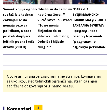
Snimak koji je ogolio
"Mislili su da ćemo mi
ЕПАРХИЈА
sve laži blokadera:
kao Crna Gora..."
БУДИМЉАНСКО-
Zaklinjali se da
Vučić razvalio ustaše:
НИКШИЋКА ДУБОКО
nemaju veze sa
"To ne menja
ЗАХВАЛНА ВУЧИЋУ:
politikom, a sada
činjenicu da su
Председников
postali skupljači
zlikovci ubili malog
говор у Мркоњић
jeftinih poena i ruše
Dobrića i hiljade
Граду снажно
državu (VIDEO)
drugih!"
одјекнуо регионом
Ovo je arhivirana verzija originalne stranice. Izvinjavamo
se ukoliko, usled tehničkih ograničenja, stranica i njen
sadržaj ne odgovaraju originalnoj verziji.
1
Komentari