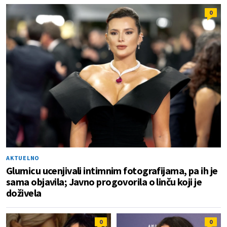
0
AKTUELNO
Glumicu ucenjivali intimnim fotografijama, pa ih je
sama objavila; Javno progovorila o linču koji je
doživela
0
0