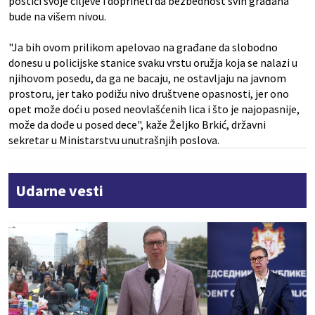
postići svoje ciljeve i doprineti da bezbednost svih građana
bude na višem nivou.
"Ja bih ovom prilikom apelovao na građane da slobodno
donesu u policijske stanice svaku vrstu oružja koja se nalazi u
njihovom posedu, da ga ne bacaju, ne ostavljaju na javnom
prostoru, jer tako podižu nivo društvene opasnosti, jer ono
opet može doći u posed neovlašćenih lica i što je najopasnije,
može da dođe u posed dece", kaže Željko Brkić, državni
sekretar u Ministarstvu unutrašnjih poslova.
Udarne vesti