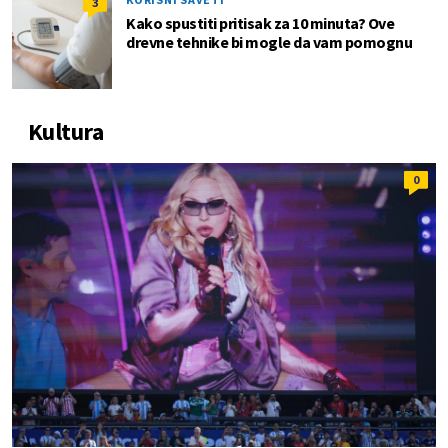
3
Kako spustiti pritisak za 10 minuta? Ove
drevne tehnike bi mogle da vam pomognu
Kultura
0