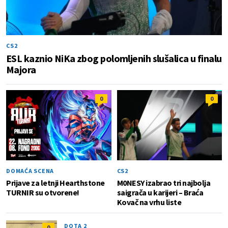
CS2
ESL kaznio NiKa zbog polomljenih slušalica u finalu
Majora
0
0
DOMAĆA SCENA
CS2
Prijave za letnji Hearthstone
M0NESY izabrao tri najbolja
TURNIR su otvorene!
saigrača u karijeri – Braća
Kovač na vrhu liste
DOTA 2
0