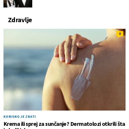
Zdravlje
0
KORISNO JE ZNATI
Krema ili sprej za sunčanje? Dermatolozi otkrili šta