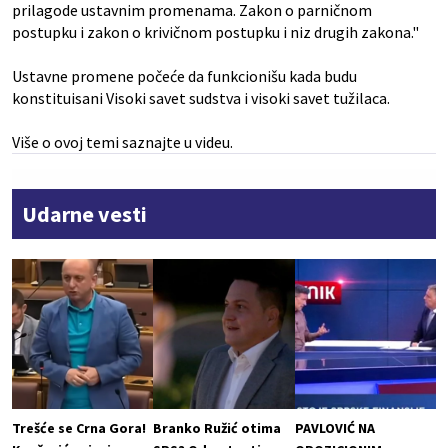
prilagode ustavnim promenama. Zakon o parničnom
postupku i zakon o krivičnom postupku i niz drugih zakona."
Ustavne promene počeće da funkcionišu kada budu
konstituisani Visoki savet sudstva i visoki savet tužilaca.
Više o ovoj temi saznajte u videu.
Udarne vesti
Trešće se Crna Gora!
Branko Ružić otima
PAVLOVIĆ NA