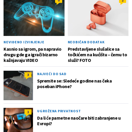
0
2
NEVIĐENO IZVINJENJE
NEOBIČAN DODATAK
Kasnio sa igrom, pa napravio
Predstavljene slušalice sa
drugu gde ga igrači bizarno
točkićem na kućištu – čemu to
kažnjavaju VIDEO
služi? FOTO
NAJVEĆI DO SAD
3
Spremite se: Sledeće godine nas čeka
poseban iPhone?
UGROŽENA PRIVATNOST
1
Da li će pametne naočare biti zabranjene u
Evropi?