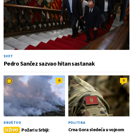
SVET
Pedro Sančez sazvao hitan sastanak
0
0
DRUŠTVO
POLITIKA
Crna Gora sledeća u vojnom
UŽIVO
Požari u Srbiji: