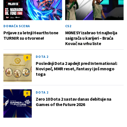
DOMAĆA SCENA
CS2
Prijave za letnji Hearthstone
M0NESY izabrao tri najbolja
TURNIR su otvorene!
saigrača u karijeri – Braća
Kovač na vrhu liste
DOTA 2
0
Poslednji Dota 2 apdejt pred International:
Novi peč, MMR reset, Fantasy i još mnogo
toga
DOTA 2
0
Zero 10 Dota 2 sastav danas debituje na
Games of the Future 2026