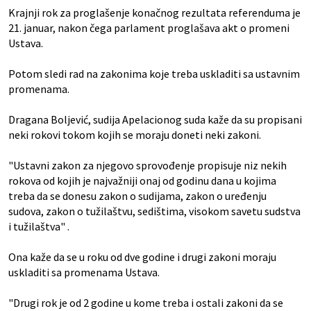
Krajnji rok za proglašenje konačnog rezultata referenduma je
21. januar, nakon čega parlament proglašava akt o promeni
Ustava.
Potom sledi rad na zakonima koje treba uskladiti sa ustavnim
promenama.
Dragana Boljević, sudija Apelacionog suda kaže da su propisani
neki rokovi tokom kojih se moraju doneti neki zakoni.
"Ustavni zakon za njegovo sprovođenje propisuje niz nekih
rokova od kojih je najvažniji onaj od godinu dana u kojima
treba da se donesu zakon o sudijama, zakon o uređenju
sudova, zakon o tužilaštvu, sedištima, visokom savetu sudstva
i tužilaštva" .
Ona kaže da se u roku od dve godine i drugi zakoni moraju
uskladiti sa promenama Ustava.
"Drugi rok je od 2 godine u kome treba i ostali zakoni da se