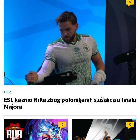
0
CS2
ESL kaznio NiKa zbog polomljenih slušalica u finalu
Majora
0
0