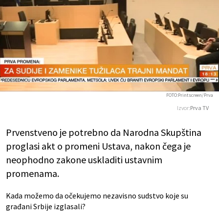
FOTO:Printscreen/Prva
Izvor:
Prva TV
Prvenstveno je potrebno da Narodna Skupština
proglasi akt o promeni Ustava, nakon čega je
neophodno zakone uskladiti ustavnim
promenama.
Kada možemo da očekujemo nezavisno sudstvo koje su
građani Srbije izglasali?