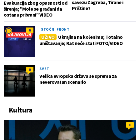
savezu Zagreba, Tirane i
Evakuacija zbog opasnosti od
Prištine?
širenja; "Mole se građani da
ostanu pribrani" VIDEO
ISTOČNI FRONT
6
UŽIVO
Ukrajina na kolenima; Totalno
uništavanje; Rat neće stati FOTO/VIDEO
SVET
0
Velika evropska država se sprema za
neverovatan scenario
Kultura
0