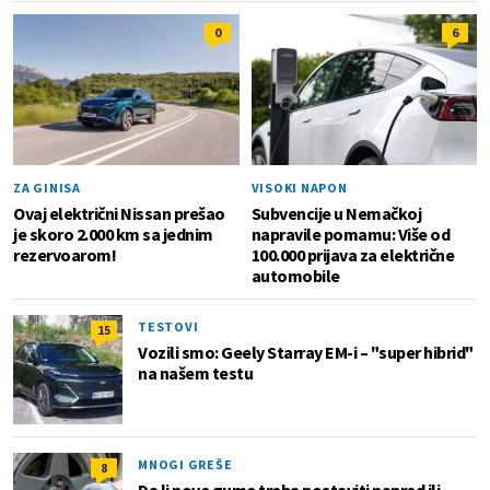
0
6
ZA GINISA
VISOKI NAPON
Ovaj električni Nissan prešao
Subvencije u Nemačkoj
je skoro 2.000 km sa jednim
napravile pomamu: Više od
rezervoarom!
100.000 prijava za električne
automobile
TESTOVI
15
Vozili smo: Geely Starray EM-i – "super hibrid"
na našem testu
MNOGI GREŠE
8
Da li nove gume treba postaviti napred ili