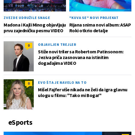
ZVEZDE UDRUŽILE SNAGE
"KUVA SE" NOVI PROJEKAT
Madona i Kajli Minog objavljuju
Rijana snima novi album: ASAP
prvu zajedničku pesmu VIDEO
Roki otkrio detalje
OBJAVLJEN TREJLER
0
Stiže novi triler sa Robertom Patinsonom:
Jeziva priča zasnovana na istinitim
događajima VIDEO
EVO ŠTA JE NAVELO NA TO
0
Mišel Fajfer više nikada ne želi da igra glavnu
ulogu u filmu: "Tako mi Boga!"
eSports