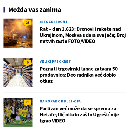
Možda vas zanima
ISTOČNI FRONT
25
Rat – dan 1.623: Dronovi i rakete nad
Ukrajinom, Moskva udara sve jače; Broj
mrtvih raste FOTO/VIDEO
VELIKI PREOKRET
0
Poznati trgovinski lanac zatvara 50
prodavnica: Deo radnika već dobio
otkaz
NA KORAK OD PLEJ-OFA
75
Partizan već može da se sprema za
Hetafe; Ilić otkrio zašto Ugrešić nije
igrao VIDEO