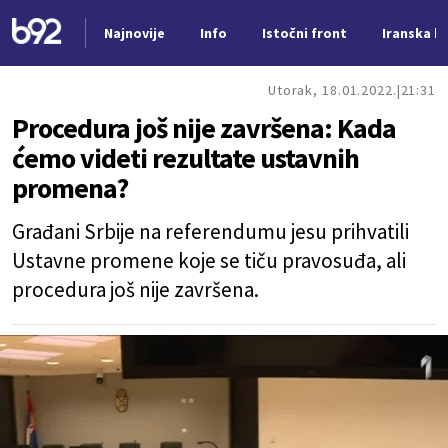
Najnovije
Info
Istočni front
Iranska kr
Nova vest
Utorak, 18.01.2022.
21:31
Procedura još nije završena: Kada
ćemo videti rezultate ustavnih
promena?
Građani Srbije na referendumu jesu prihvatili
Ustavne promene koje se tiču pravosuđa, ali
procedura još nije završena.