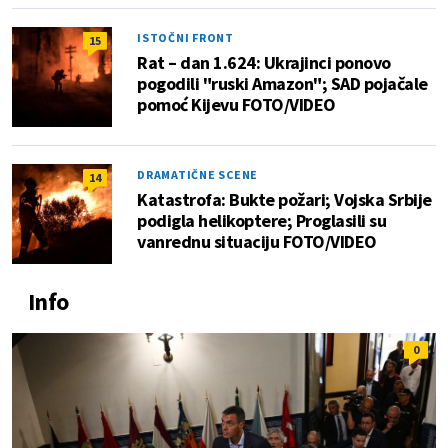
ISTOČNI FRONT
15
Rat – dan 1.624: Ukrajinci ponovo
pogodili "ruski Amazon"; SAD pojačale
pomoć Kijevu FOTO/VIDEO
DRAMATIČNE SCENE
14
Katastrofa: Bukte požari; Vojska Srbije
podigla helikoptere; Proglasili su
vanrednu situaciju FOTO/VIDEO
Info
0