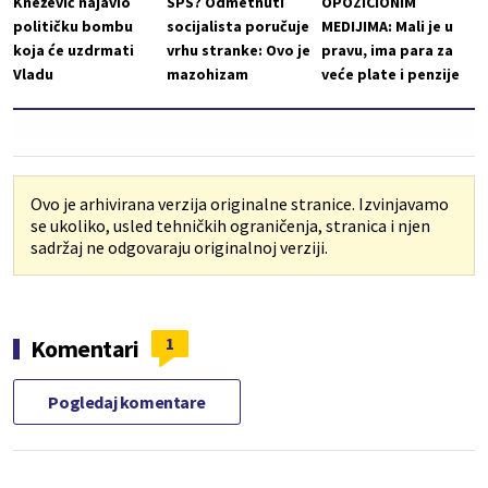
Knežević najavio
SPS? Odmetnuti
OPOZICIONIM
političku bombu
socijalista poručuje
MEDIJIMA: Mali je u
koja će uzdrmati
vrhu stranke: Ovo je
pravu, ima para za
Vladu
mazohizam
veće plate i penzije
Ovo je arhivirana verzija originalne stranice. Izvinjavamo
se ukoliko, usled tehničkih ograničenja, stranica i njen
sadržaj ne odgovaraju originalnoj verziji.
1
Komentari
Pogledaj komentare