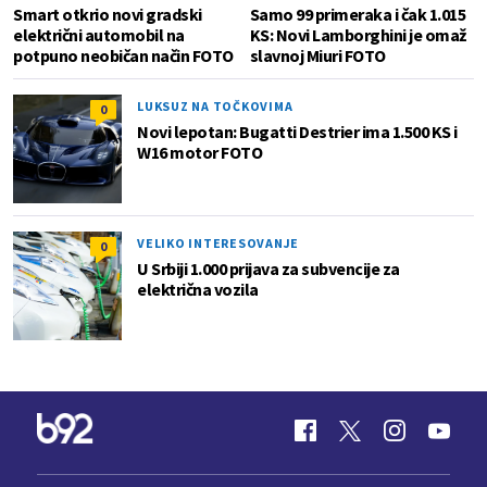
Smart otkrio novi gradski
Samo 99 primeraka i čak 1.015
električni automobil na
KS: Novi Lamborghini je omaž
potpuno neobičan način FOTO
slavnoj Miuri FOTO
LUKSUZ NA TOČKOVIMA
0
Novi lepotan: Bugatti Destrier ima 1.500 KS i
W16 motor FOTO
VELIKO INTERESOVANJE
0
U Srbiji 1.000 prijava za subvencije za
električna vozila