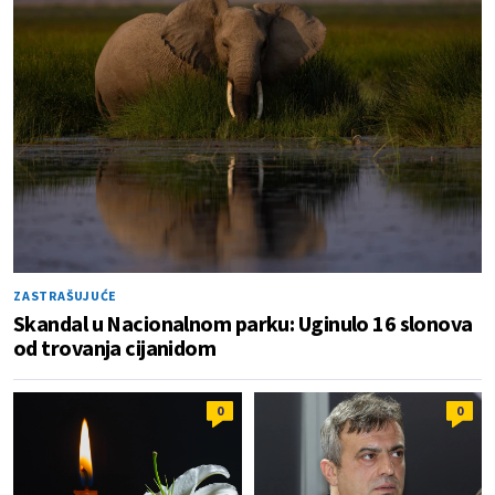
ZASTRAŠUJUĆE
Skandal u Nacionalnom parku: Uginulo 16 slonova
od trovanja cijanidom
0
0