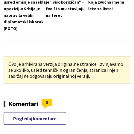
usred emisije sasekla
je ''visokorizičan'' -
koja zvučna imena
opoziciju: Srbija je
Evo šta mu stavljaju
lete sa liste!
napravila veliki
na teret
diplomatski iskorak
(FOTO)
Ovo je arhivirana verzija originalne stranice. Izvinjavamo
se ukoliko, usled tehničkih ograničenja, stranica i njen
sadržaj ne odgovaraju originalnoj verziji.
0
Komentari
Pogledaj komentare