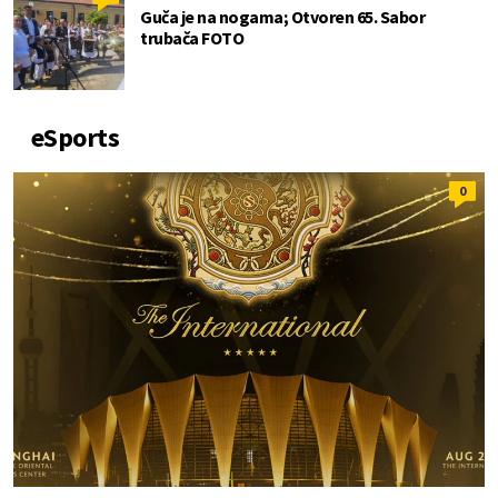
Guča je na nogama; Otvoren 65. Sabor
trubača FOTO
eSports
0