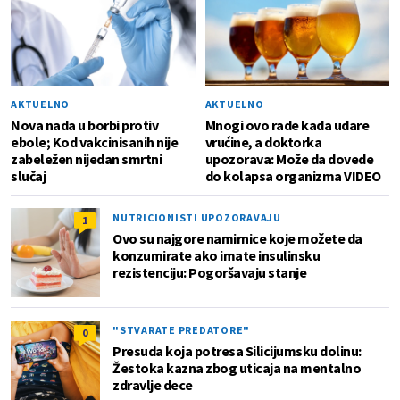
AKTUELNO
AKTUELNO
Nova nada u borbi protiv
Mnogi ovo rade kada udare
ebole; Kod vakcinisanih nije
vrućine, a doktorka
zabeležen nijedan smrtni
upozorava: Može da dovede
slučaj
do kolapsa organizma VIDEO
NUTRICIONISTI UPOZORAVAJU
1
Ovo su najgore namirnice koje možete da
konzumirate ako imate insulinsku
rezistenciju: Pogoršavaju stanje
"STVARATE PREDATORE"
0
Presuda koja potresa Silicijumsku dolinu:
Žestoka kazna zbog uticaja na mentalno
zdravlje dece