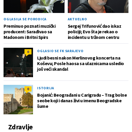
OGLASILA SE PORODICA
AKTUELNO
Preminuo poznati muzički
Sergej Trifunović dao iskaz
producent: Sarađivao sa
policiji; Evo šta je rekao o
Madonom i Britni Spirs
incidentu u tržnom centru
OGLASIO SE FK SARAJEVO
0
Ljudi besni nakon Merlinovog koncerta na
Koševu; Posle haosa sa ulaznicama usledio
još veći skandal
ISTORIJA
0
Bojanić: Beograđani u Carigradu – Тrag bolne
seobe koji i danas živi u imenu Beogradske
šume
Zdravlje