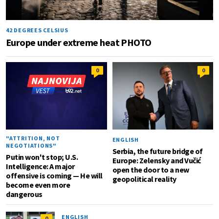
42 DEGREES CELSIUS
Europe under extreme heat PHOTO
0
0
"ATTRITION, NOT
ENGLISH
NEGOTIATIONS"
Serbia, the future bridge of
Putin won't stop; U.S.
Europe: Zelensky and Vučić
Intelligence: A major
open the door to a new
offensive is coming — He will
geopolitical reality
become even more
dangerous
ENGLISH
0