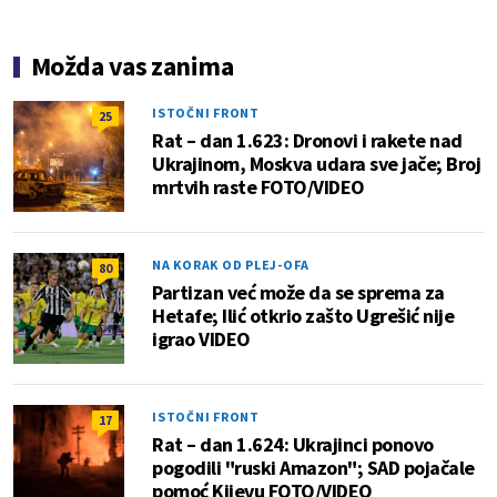
Možda vas zanima
ISTOČNI FRONT
25
Rat – dan 1.623: Dronovi i rakete nad
Ukrajinom, Moskva udara sve jače; Broj
mrtvih raste FOTO/VIDEO
NA KORAK OD PLEJ-OFA
80
Partizan već može da se sprema za
Hetafe; Ilić otkrio zašto Ugrešić nije
igrao VIDEO
ISTOČNI FRONT
17
Rat – dan 1.624: Ukrajinci ponovo
pogodili "ruski Amazon"; SAD pojačale
pomoć Kijevu FOTO/VIDEO