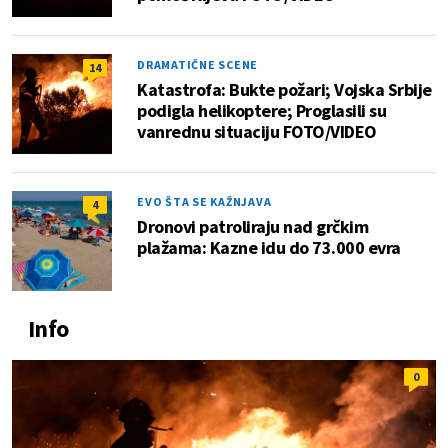
DRAMATIČNE SCENE
14
Katastrofa: Bukte požari; Vojska Srbije
podigla helikoptere; Proglasili su
vanrednu situaciju FOTO/VIDEO
EVO ŠTA SE KAŽNJAVA
4
Dronovi patroliraju nad grčkim
plažama: Kazne idu do 73.000 evra
Info
0