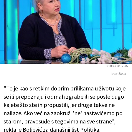
Printskrin: TV B92
Izvor:
Beta
"To je kao s retkim dobrim prilikama u životu koje
se ili prepoznaju i odmah zgrabe ili se posle dugo
kajete što ste ih propustili, jer druge takve ne
nailaze. Ako većina zaokruži 'ne' nastavićemo po
starom, pravosuđe s tegovima na sve strane",
rekla je Boljević za današnji list Politika.