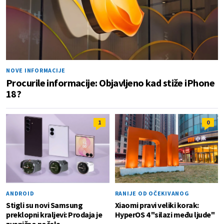
NOVE INFORMACIJE
Procurile informacije: Objavljeno kad stiže iPhone
18?
1
0
ANDROID
RANIJE OD OČEKIVANOG
Stigli su novi Samsung
Xiaomi pravi veliki korak:
preklopni kraljevi: Prodaja je
HyperOS 4 "silazi među ljude"