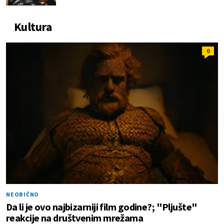
Kultura
0
NEOBIČNO
Da li je ovo najbizarniji film godine?; "Pljušte"
reakcije na društvenim mrežama