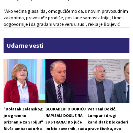
"Ako većina glasa 'da', omogućićemo da, s novim pravosudnim
zakonima, pravosuđe prodiše, postane samostalnije, time i
odgovornije i da građani vrate veru u sud", rekla je Boljević.
Udarne vesti
"Dolazak Zelenskog
BLOKADERI O ĐOKIĆU
Vetirani Đokić,
je ogromno
NAPISALI DOSIJE NA
Lompar i drugi
priznanje za Srbiju!"
39 STRANA: Do juče
kandidati: Blokaderi
Bivša ambasadorka
im bio saveznik, sada
prave čistku, evo