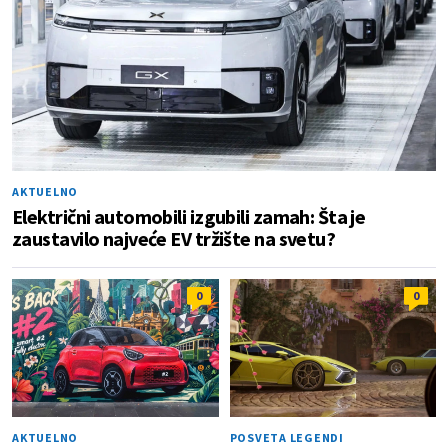
AKTUELNO
Električni automobili izgubili zamah: Šta je
zaustavilo najveće EV tržište na svetu?
0
0
AKTUELNO
POSVETA LEGENDI