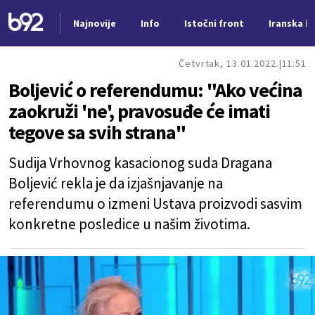
Najnovije
Info
Istočni front
Iranska kr
Nova vest
Četvrtak, 13.01.2022.
11:51
Boljević o referendumu: "Ako većina
zaokruži 'ne', pravosuđe će imati
tegove sa svih strana"
Sudija Vrhovnog kasacionog suda Dragana
Boljević rekla je da izjašnjavanje na
referendumu o izmeni Ustava proizvodi sasvim
konkretne posledice u našim životima.