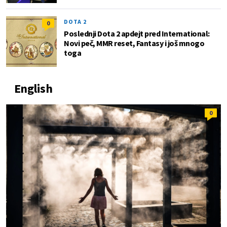
DOTA 2
0
Poslednji Dota 2 apdejt pred International:
Novi peč, MMR reset, Fantasy i još mnogo
toga
English
0