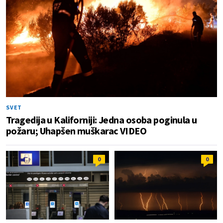
SVET
Tragedija u Kaliforniji: Jedna osoba poginula u
požaru; Uhapšen muškarac VIDEO
0
0