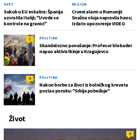
SVET
REGION
Sukob u EU eskalira: Španija
Crveni alarm u Rumuniji:
uzvratila Italiji; "Uvode se
Snažna oluja napravila haos;
kontrole na granici"
Izdato upozorenje VIDEO
POLITIKA
1
Skandalozno ponašanje: Profesor blokader
napao aktivistkinje u Kragujevcu
POLITIKA
0
Nakon borbe za život iz bolničkog kreveta
poslao poruku: "Srbija pobeđuje"
Život
0