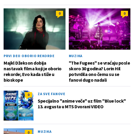
0
0
PRVI DEO OBORIO REKORDE
MUZIKA
Majkl Džekson dobija
"The Fugees" se vraćaju posle
nastavak filma koji je oborio
skoro 30 godina? Lorin Hil
rekorde; Evo kada stiže u
potvrdila ono čemu su se
bioskope
fanovi dugo nadali
ZA SVE FANOVE
0
Specijalno "anime veče" uz film "Blue lock"
13. avgusta u MTS Dvorani VIDEO
MUZIKA
0