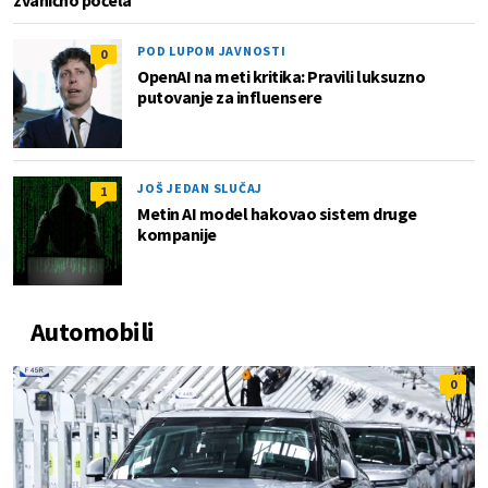
zvanično počela
POD LUPOM JAVNOSTI
0
OpenAI na meti kritika: Pravili luksuzno
putovanje za influensere
JOŠ JEDAN SLUČAJ
1
Metin AI model hakovao sistem druge
kompanije
Automobili
0