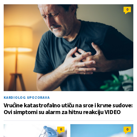
0
KARDIOLOG UPOZORAVA
Vrućine katastrofalno utiču na srce i krvne sudove:
Ovi simptomi su alarm za hitnu reakciju VIDEO
0
0