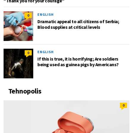
"Thank you for your courage"
ENGLISH
0
Dramatic appeal to all citizens of Serbia;
Blood supplies at critical levels
ENGLISH
0
If this is true, it is horrifying; Are soldiers
being used as guinea pigs by Americans?
Tehnopolis
0