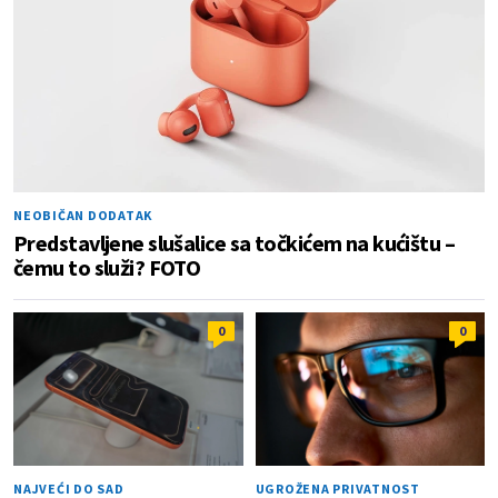
NEOBIČAN DODATAK
Predstavljene slušalice sa točkićem na kućištu –
čemu to služi? FOTO
0
0
NAJVEĆI DO SAD
UGROŽENA PRIVATNOST