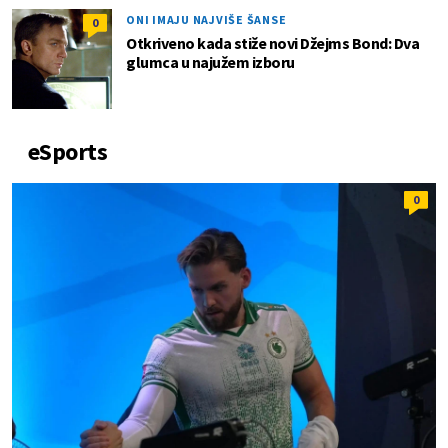
ONI IMAJU NAJVIŠE ŠANSE
0
Otkriveno kada stiže novi Džejms Bond: Dva
glumca u najužem izboru
eSports
0