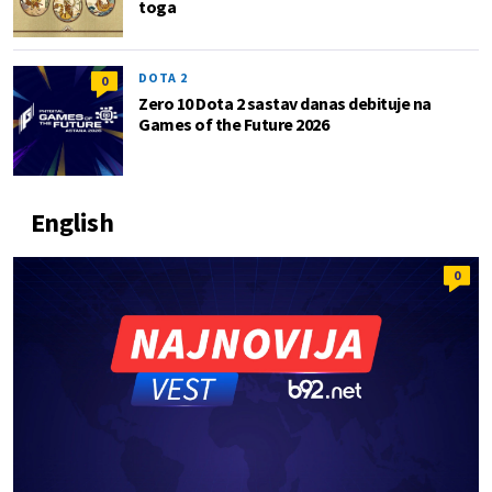
toga
DOTA 2
0
Zero 10 Dota 2 sastav danas debituje na
Games of the Future 2026
English
0