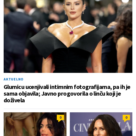
AKTUELNO
Glumicu ucenjivali intimnim fotografijama, pa ih je
sama objavila; Javno progovorila o linču koji je
doživela
0
0