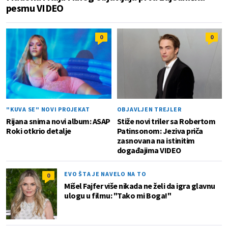
pesmu VIDEO
0
0
"KUVA SE" NOVI PROJEKAT
OBJAVLJEN TREJLER
Rijana snima novi album: ASAP
Stiže novi triler sa Robertom
Roki otkrio detalje
Patinsonom: Jeziva priča
zasnovana na istinitim
događajima VIDEO
EVO ŠTA JE NAVELO NA TO
0
Mišel Fajfer više nikada ne želi da igra glavnu
ulogu u filmu: "Tako mi Boga!"