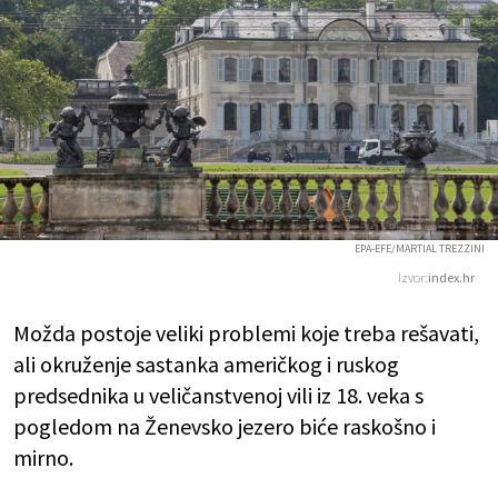
EPA-EFE/MARTIAL TREZZINI
Izvor:
index.hr
Možda postoje veliki problemi koje treba rešavati,
ali okruženje sastanka američkog i ruskog
predsednika u veličanstvenoj vili iz 18. veka s
pogledom na Ženevsko jezero biće raskošno i
mirno.