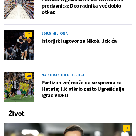
prodavnica: Deo radnika već dobio
otkaz
359,5 MILIONA
7
Istorijski ugovor za Nikolu Jokića
NA KORAK OD PLEJ-OFA
40
Partizan već može da se sprema za
Hetafe; Ilić otkrio zašto Ugrešić nije
igrao VIDEO
Život
0