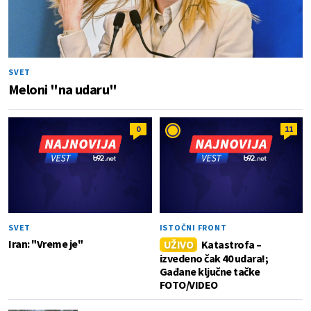
SVET
Meloni "na udaru"
0
11
SVET
ISTOČNI FRONT
Iran: "Vreme je"
UŽIVO
Katastrofa –
izvedeno čak 40 udara!;
Gađane ključne tačke
FOTO/VIDEO