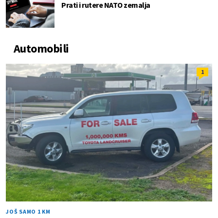
Prati i rutere NATO zemalja
Automobili
1
JOŠ SAMO 1 KM