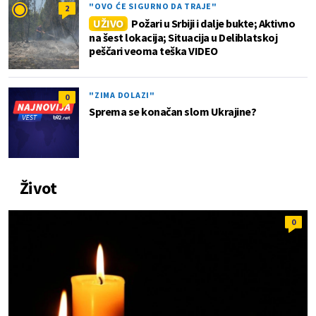
"OVO ĆE SIGURNO DA TRAJE"
2
UŽIVO
Požari u Srbiji i dalje bukte; Aktivno
na šest lokacija; Situacija u Deliblatskoj
peščari veoma teška VIDEO
"ZIMA DOLAZI"
0
Sprema se konačan slom Ukrajine?
Život
0