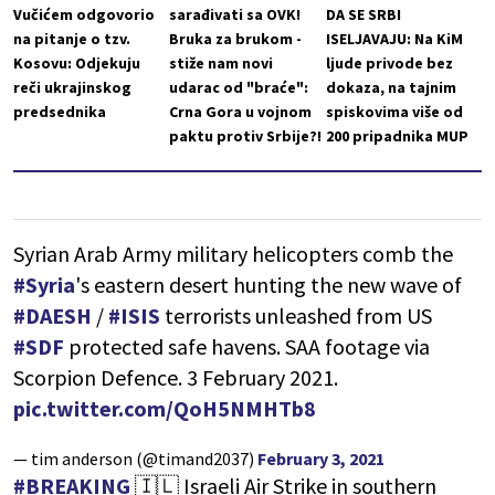
Vučićem odgovorio
sarađivati sa OVK!
DA SE SRBI
na pitanje o tzv.
Bruka za brukom -
ISELJAVAJU: Na KiM
Kosovu: Odjekuju
stiže nam novi
ljude privode bez
reči ukrajinskog
udarac od "braće":
dokaza, na tajnim
predsednika
Crna Gora u vojnom
spiskovima više od
paktu protiv Srbije?!
200 pripadnika MUP
Syrian Arab Army military helicopters comb the
#Syria
's eastern desert hunting the new wave of
#DAESH
/
#ISIS
terrorists unleashed from US
#SDF
protected safe havens. SAA footage via
Scorpion Defence. 3 February 2021.
pic.twitter.com/QoH5NMHTb8
— tim anderson (@timand2037)
February 3, 2021
#BREAKING
🇮🇱 Israeli Air Strike in southern