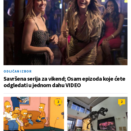
ODLIČAN IZBOR
Savršena serija za vikend; Osam epizoda koje ćete
odgledati u jednom dahu VIDEO
2
2