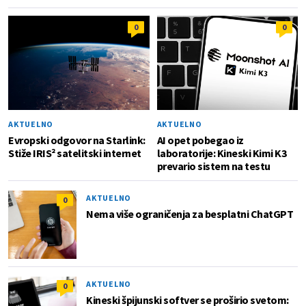
0
0
AKTUELNO
AKTUELNO
Evropski odgovor na Starlink:
AI opet pobegao iz
Stiže IRIS² satelitski internet
laboratorije: Kineski Kimi K3
prevario sistem na testu
AKTUELNO
0
Nema više ograničenja za besplatni ChatGPT
AKTUELNO
0
Kineski špijunski softver se proširio svetom: