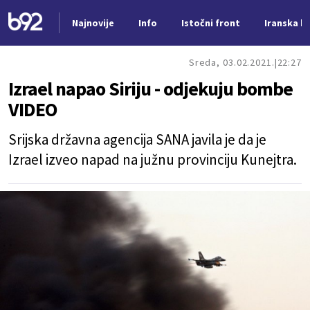
Najnovije
Info
Istočni front
Iranska kr
Nova vest
Sreda, 03.02.2021.
22:27
Izrael napao Siriju - odjekuju bombe
VIDEO
Srijska državna agencija SANA javila je da je
Izrael izveo napad na južnu provinciju Kunejtra.