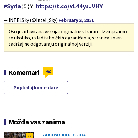
#Syria
🇸🇾
https://t.co/vL44ysJVHY
— INTELSky (@Intel_Sky)
February 3, 2021
Ovo je arhivirana verzija originalne stranice. Izvinjavamo
se ukoliko, usled tehničkih ograničenja, stranica i njen
sadržaj ne odgovaraju originalnoj verziji.
42
Komentari
Pogledaj komentare
Možda vas zanima
NA KORAK OD PLEJ-OFA
80