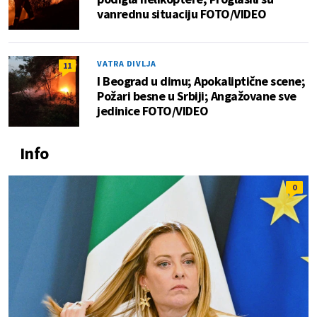
vanrednu situaciju FOTO/VIDEO
VATRA DIVLJA
11
I Beograd u dimu; Apokaliptične scene;
Požari besne u Srbiji; Angažovane sve
jedinice FOTO/VIDEO
Info
0