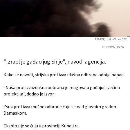
EPA-EFE/ JIM HOLLANDER
Izvor:
B92, Beta
"Izrael je gađao jug Sirije", navodi agencija.
Kako se navodi, sirijska protivvazdušna odbrana odbija napad.
"Naša protivvazdušna odbrana je reagovala gađajući većinu
projektila", dodao je izvor.
Zvuk protivvaznušne odbrane čuje se nad glavnim gradom
Damaskom.
Eksplozije se čuju u provinciji Kunejtra.