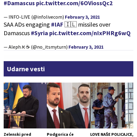
#Damascus
pic.twitter.com/6OViossQc2
— INFO-LIVE (@infolivecom)
February 3, 2021
SAA ADs engaging
#IAF
🇮🇱 missiles over
Damascus
#Syria
pic.twitter.com/nIxPHRg6wQ
— Aleph א ☕ (@no_itsmyturn)
February 3, 2021
Udarne vesti
Zelenski pred
Podgorica će
LOVE NAŠE POLICAJCE,