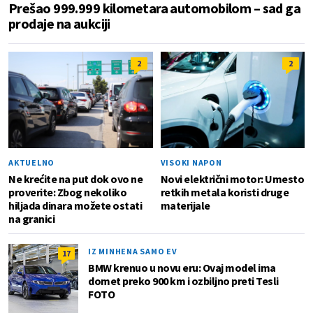
Prešao 999.999 kilometara automobilom – sad ga
prodaje na aukciji
2
2
AKTUELNO
VISOKI NAPON
Ne krećite na put dok ovo ne
Novi električni motor: Umesto
proverite: Zbog nekoliko
retkih metala koristi druge
hiljada dinara možete ostati
materijale
na granici
IZ MINHENA SAMO EV
17
BMW krenuo u novu eru: Ovaj model ima
domet preko 900 km i ozbiljno preti Tesli
FOTO