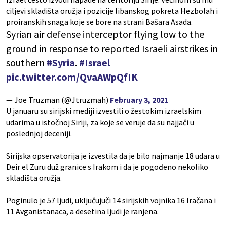
ciljevi skladišta oružja i pozicije libanskog pokreta Hezbolah i
proiranskih snaga koje se bore na strani Bašara Asada.
Syrian air defense interceptor flying low to the
ground in response to reported Israeli airstrikes in
southern
#Syria
.
#Israel
pic.twitter.com/QvaAWpQfIK
— Joe Truzman (@Jtruzmah)
February 3, 2021
U januaru su sirijski mediji izvestili o žestokim izraelskim
udarima u istočnoj Siriji, za koje se veruje da su najjači u
poslednjoj deceniji.
Sirijska opservatorija je izvestila da je bilo najmanje 18 udara u
Deir el Zuru duž granice s Irakom i da je pogođeno nekoliko
skladišta oružja.
Poginulo je 57 ljudi, uključujuči 14 sirijskih vojnika 16 Iračana i
11 Avganistanaca, a desetina ljudi je ranjena.