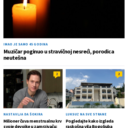
IMAO JE SAMO 45 GODINA
Muzičar poginuo u stravičnoj nesreći, porodica
neutešna
2
2
NASTAVLJA DA ŠOKIRA
LUKSUZ NA SVE STRANE
Milioner čuva menstrualnu krv
Pogledajte kako izgleda
svoje devojke u zamrzivaču:
raskošna vila Bogoljuba