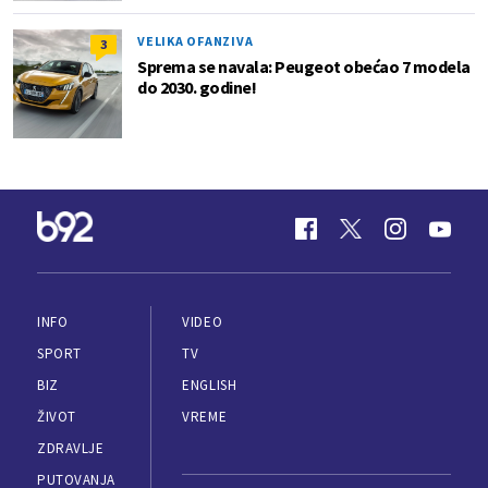
VELIKA OFANZIVA
3
Sprema se navala: Peugeot obećao 7 modela
do 2030. godine!
INFO
VIDEO
SPORT
TV
BIZ
ENGLISH
ŽIVOT
VREME
ZDRAVLJE
PUTOVANJA