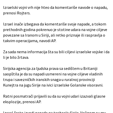
Izraelski vojni vrh nije hteo da komentariše navode o napadu,
prenosi Rojters.
Izrael inače izbegava da komentariše svoje napade, a tokom
prethodnih godina pokrenuo je stotine udara na vojne ciljeve
povezane sa Iranom u Siriji, ali retko priznaje ili raspravlja o
takvim operacijama, navodi AP.
Za sada nema informacija šta su bili ciljevi izraelske vojske i da
li je bilo žrtava.
Sirijska agencija za ljudska prava sa sedištem u Britaniji
saopštila je da su napadi usmereni na vojne ciljeve vladinih
trupa i savezničkih iranskih snaga u ruralnoj provinciji
Kunejtra na jugu Sirije na ivici izraelske Golanske visoravni.
Ratni posmatrači prijavili su da su vojni udari izazvali glasne
eksplozije, prenosi AP.
Izrael često izvodi napade na teritoriju Sirije. Većinom su mu