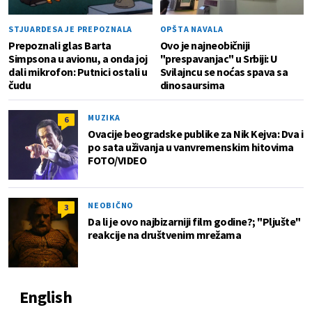
STJUARDESA JE PREPOZNALA
OPŠTA NAVALA
Prepoznali glas Barta
Ovo je najneobičniji
Simpsona u avionu, a onda joj
"prespavanjac" u Srbiji: U
dali mikrofon: Putnici ostali u
Svilajncu se noćas spava sa
čudu
dinosaursima
MUZIKA
6
Ovacije beogradske publike za Nik Kejva: Dva i
po sata uživanja u vanvremenskim hitovima
FOTO/VIDEO
NEOBIČNO
3
Da li je ovo najbizarniji film godine?; "Pljušte"
reakcije na društvenim mrežama
English