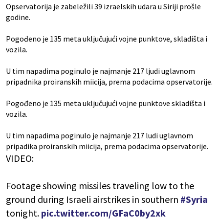
Opservatorija je zabeležili 39 izraelskih udara u Siriji prošle
godine.
Pogođeno je 135 meta uključujući vojne punktove, skladišta i
vozila.
U tim napadima poginulo je najmanje 217 ljudi uglavnom
pripadnika proiranskih miicija, prema podacima opservatorije.
Pogođeno je 135 meta uključujući vojne punktove skladišta i
vozila.
U tim napadima poginulo je najmanje 217 ludi uglavnom
pripadika proiranskih miicija, prema podacima opservatorije.
VIDEO:
Footage showing missiles traveling low to the
ground during Israeli airstrikes in southern
#Syria
tonight.
pic.twitter.com/GFaC0by2xk