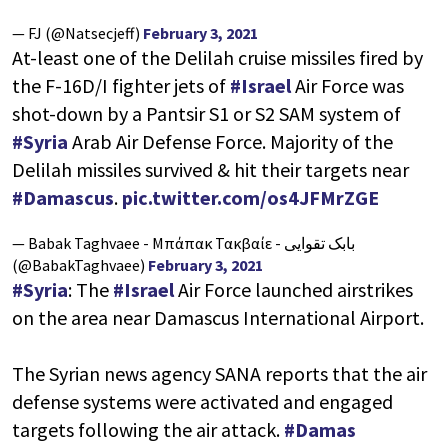
— FJ (@Natsecjeff)
February 3, 2021
At-least one of the Delilah cruise missiles fired by
the F-16D/I fighter jets of
#Israel
Air Force was
shot-down by a Pantsir S1 or S2 SAM system of
#Syria
Arab Air Defense Force. Majority of the
Delilah missiles survived & hit their targets near
#Damascus
.
pic.twitter.com/os4JFMrZGE
— Babak Taghvaee - Μπάπακ Τακβαίε - بابک تقوایی
(@BabakTaghvaee)
February 3, 2021
#Syria
: The
#Israel
Air Force launched airstrikes
on the area near Damascus International Airport.
The Syrian news agency SANA reports that the air
defense systems were activated and engaged
targets following the air attack.
#Damas