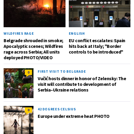
WILDFIRES RAGE
ENGLISH
Belgrade shrouded in smoke;
EU conflict escalates: Spain
Apocalyptic scenes; Wildfires
hits back at Italy; "Border
rage across Serbia; All units
controls to be introduced"
deployed PHOTO/VIDEO
FIRST VISIT TO BELGRADE
0
Vučić hosts dinner in honor of Zelensky: The
visit will contribute to development of
Serbia–Ukraine relations
42 DEGREES CELSIUS
0
Europe under extreme heat PHOTO