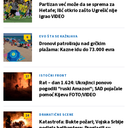
Partizan već može da se sprema za
Hetafe; Ilić otkrio zašto Ugrešić nije
igrao VIDEO
EVO ŠTA SE KAŽNJAVA
6
Dronovi patroliraju nad grčkim
plažama: Kazne idu do 73.000 evra
ISTOČNI FRONT
17
Rat – dan 1.624: Ukrajinci ponovo
pogodili "ruski Amazon"; SAD pojačale
pomoć Kijevu FOTO/VIDEO
DRAMATIČNE SCENE
14
Katastrofa: Bukte požari; Vojska Srbije
podigla helikoptere; Proglasili su