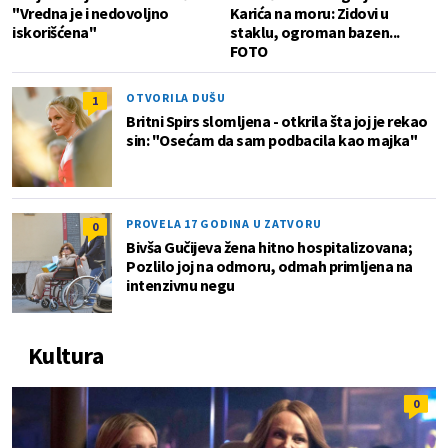
"Vredna je i nedovoljno
Karića na moru: Zidovi u
iskorišćena"
staklu, ogroman bazen...
FOTO
OTVORILA DUŠU
1
Britni Spirs slomljena - otkrila šta joj je rekao
sin: "Osećam da sam podbacila kao majka"
PROVELA 17 GODINA U ZATVORU
0
Bivša Gučijeva žena hitno hospitalizovana;
Pozlilo joj na odmoru, odmah primljena na
intenzivnu negu
Kultura
0