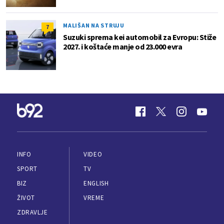
MALIŠAN NA STRUJU
7
Suzuki sprema kei automobil za Evropu: Stiže
2027. i koštaće manje od 23.000 evra
INFO
VIDEO
SPORT
TV
BIZ
ENGLISH
ŽIVOT
VREME
ZDRAVLJE