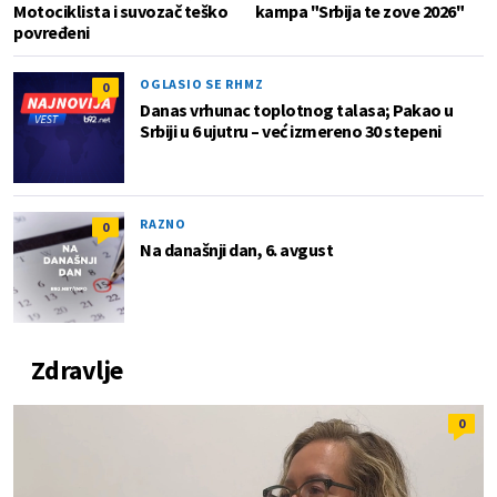
Motociklista i suvozač teško
kampa "Srbija te zove 2026"
povređeni
OGLASIO SE RHMZ
0
Danas vrhunac toplotnog talasa; Pakao u
Srbiji u 6 ujutru – već izmereno 30 stepeni
RAZNO
0
Na današnji dan, 6. avgust
Zdravlje
0