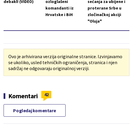
debakl! (VIDEO)
ozloglašeni
sećanja za ubijene i
komandanti iz
proterane Srbe u
Hrvatske i BiH
zločinačkoj akciji
"Oluja"
Ovo je arhivirana verzija originalne stranice. Izvinjavamo
se ukoliko, usled tehničkih ograničenja, stranica i njen
sadržaj ne odgovaraju originalnoj verziji.
42
Komentari
Pogledaj komentare