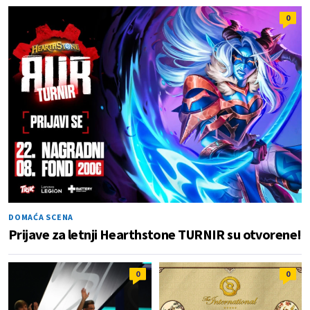
0
DOMAĆA SCENA
Prijave za letnji Hearthstone TURNIR su otvorene!
0
0