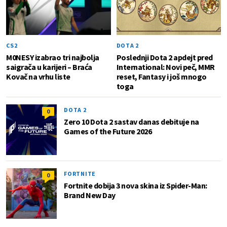
CS2
DOTA 2
M0NESY izabrao tri najbolja
Poslednji Dota 2 apdejt pred
saigrača u karijeri – Braća
International: Novi peč, MMR
Kovač na vrhu liste
reset, Fantasy i još mnogo
toga
DOTA 2
0
Zero 10 Dota 2 sastav danas debituje na
Games of the Future 2026
FORTNITE
0
Fortnite dobija 3 nova skina iz Spider-Man:
Brand New Day