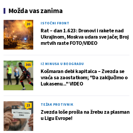
Možda vas zanima
ISTOČNI FRONT
20
Rat – dan 1.623: Dronovi i rakete nad
Ukrajinom, Moskva udara sve jače; Broj
mrtvih raste FOTO/VIDEO
IZ MINUSA U BEOGRADU
365
Košmaran debi kapitalca – Zvezda se
vraća sa zaostatkom; "Da zaključimo o
Lukasenu..." VIDEO
TEŽAK PROTIVNIK
23
Zvezda loše prošla na žrebu za plasman
u Ligu Evrope!