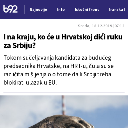
Najnovije
Info
Istočni front
Iranska kr
Nova vest
Sreda, 18.12.2019.
07:12
I na kraju, ko će u Hrvatskoj dići ruku
za Srbiju?
Tokom sučeljavanja kandidata za budućeg
predsednika Hrvatske, na HRT-u, čula su se
različita mišljenja o o tome da li Srbiji treba
blokirati ulazak u EU.