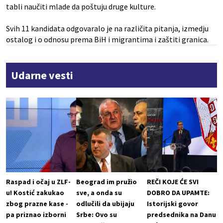
tabli naučiti mlade da poštuju druge kulture.
Svih 11 kandidata odgovaralo je na različita pitanja, izmedju
ostalog i o odnosu prema BiH i migrantima i zaštiti granica.
Udarne vesti
Raspad i očaj u ZLF-
Beograd im pružio
REČI KOJE ĆE SVI
u! Kostić zakukao
sve, a onda su
DOBRO DA UPAMTE:
zbog prazne kase -
odlučili da ubijaju
Istorijski govor
pa priznao izborni
Srbe: Ovo su
predsednika na Danu