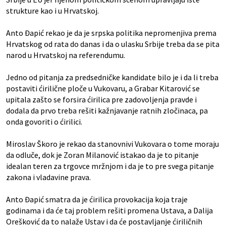
strukture kao i u Hrvatskoj.
Anto Đapić rekao je da je srpska politika nepromenjiva prema
Hrvatskog od rata do danas i da o ulasku Srbije treba da se pita
narod u Hrvatskoj na referendumu.
Jedno od pitanja za predsedničke kandidate bilo je i da li treba
postaviti ćirilične ploče u Vukovaru, a Grabar Kitarović se
upitala zašto se forsira ćirilica pre zadovoljenja pravde i
dodala da prvo treba rešiti kažnjavanje ratnih zločinaca, pa
onda govoriti o ćirilici.
Miroslav Škoro je rekao da stanovnivi Vukovara o tome moraju
da odluče, dok je Zoran Milanović istakao da je to pitanje
idealan teren za trgovce mržnjom i da je to pre svega pitanje
zakona i vladavine prava.
Anto Đapić smatra da je ćirilica provokacija koja traje
godinama i da će taj problem rešiti promena Ustava, a Dalija
Orešković da to nalaže Ustav i da će postavljanje ćiriličnih