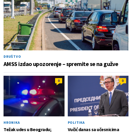
DRUŠTVO
AMSS izdao upozorenje – spremite se na gužve
0
0
HRONIKA
POLITIKA
Težak udes u Beogradu;
Vučić danas sa učesnicima