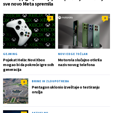
sve novo Meta spremila
0
0
GEJMING
NOVI EDGE 70 ČLAN
Pojekat Helix: Novi Xbox
Motorola slučajno otkrila
mogao bi da pokreće igre svih
naziv novog telefona
generacija
BRINE IH ZLOUPOTREBA
0
Pentagon uklonio izveštaje o testiranju
oružja
AKTUELNO