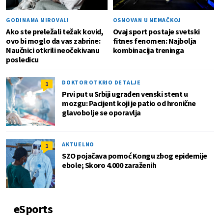
GODINAMA MIROVALI
OSNOVAN U NEMAČKOJ
Ako ste preležali težak kovid,
Ovaj sport postaje svetski
ovo bi moglo da vas zabrine:
fitnes fenomen: Najbolja
Naučnici otkrili neočekivanu
kombinacija treninga
posledicu
DOKTOR OTKRIO DETALJE
1
Prvi put u Srbiji ugrađen venski stent u
mozgu: Pacijent koji je patio od hronične
glavobolje se oporavlja
AKTUELNO
1
SZO pojačava pomoć Kongu zbog epidemije
ebole; Skoro 4.000 zaraženih
eSports