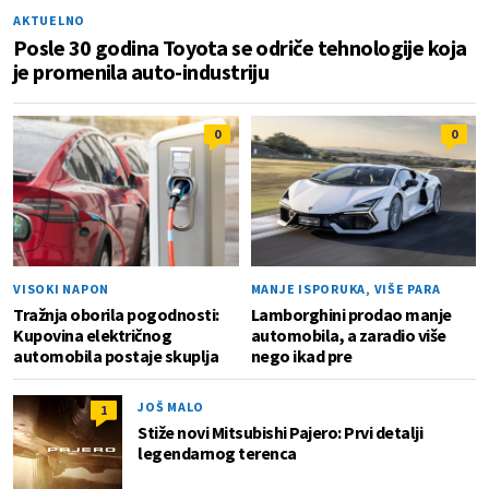
AKTUELNO
Posle 30 godina Toyota se odriče tehnologije koja
je promenila auto-industriju
0
0
VISOKI NAPON
MANJE ISPORUKA, VIŠE PARA
Tražnja oborila pogodnosti:
Lamborghini prodao manje
Kupovina električnog
automobila, a zaradio više
automobila postaje skuplja
nego ikad pre
JOŠ MALO
1
Stiže novi Mitsubishi Pajero: Prvi detalji
legendarnog terenca