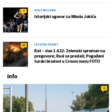
359,5 MILIONA
7
Istorijski ugovor za Nikolu Jokića
ISTOČNI FRONT
65
Rat – dan 1.622: Zelenski spreman na
pregovore; Rusi se predali; Pogođeni
turski brodovi u Crnom moru FOTO
Info
0