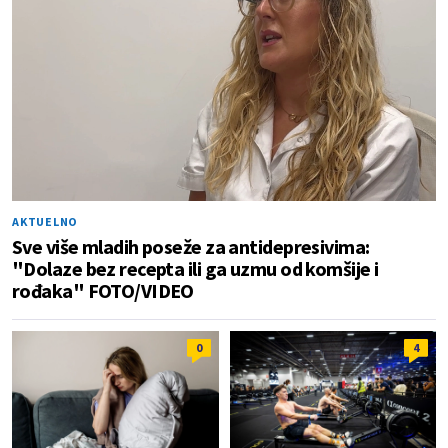
AKTUELNO
Sve više mladih poseže za antidepresivima:
"Dolaze bez recepta ili ga uzmu od komšije i
rođaka" FOTO/VIDEO
0
4