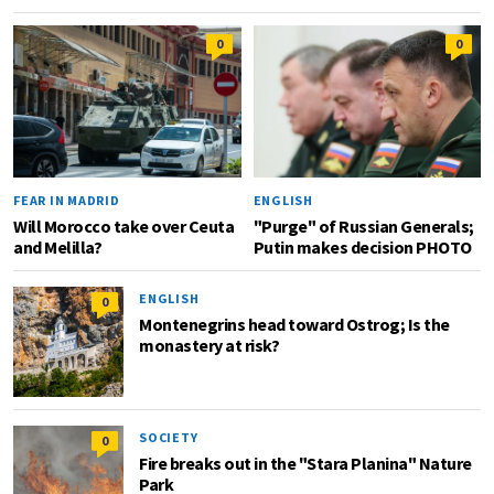
0
0
FEAR IN MADRID
ENGLISH
Will Morocco take over Ceuta
"Purge" of Russian Generals;
and Melilla?
Putin makes decision PHOTO
ENGLISH
0
Montenegrins head toward Ostrog; Is the
monastery at risk?
SOCIETY
0
Fire breaks out in the "Stara Planina" Nature
Park