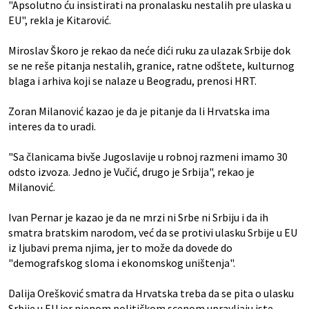
"Apsolutno ću insistirati na pronalasku nestalih pre ulaska u
EU", rekla je Kitarović.
Miroslav Škoro je rekao da neće dići ruku za ulazak Srbije dok
se ne reše pitanja nestalih, granice, ratne odštete, kulturnog
blaga i arhiva koji se nalaze u Beogradu, prenosi HRT.
Zoran Milanović kazao je da je pitanje da li Hrvatska ima
interes da to uradi.
"Sa članicama bivše Jugoslavije u robnoj razmeni imamo 30
odsto izvoza. Jedno je Vučić, drugo je Srbija", rekao je
Milanović.
Ivan Pernar je kazao je da ne mrzi ni Srbe ni Srbiju i da ih
smatra bratskim narodom, već da se protivi ulasku Srbije u EU
iz ljubavi prema njima, jer to može da dovede do
"demografskog sloma i ekonomskog uništenja".
Dalija Orešković smatra da Hrvatska treba da se pita o ulasku
Srbije u EU jer njenom političkom scenom upravljaju iste