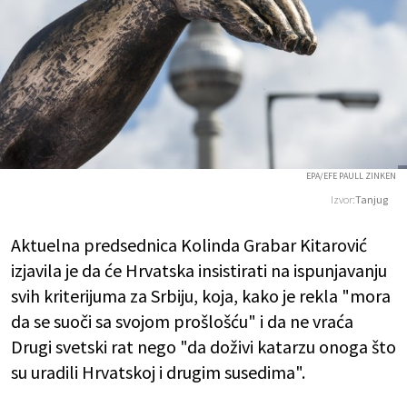
EPA/EFE PAULL ZINKEN
Izvor:
Tanjug
Aktuelna predsednica Kolinda Grabar Kitarović
izjavila je da će Hrvatska insistirati na ispunjavanju
svih kriterijuma za Srbiju, koja, kako je rekla "mora
da se suoči sa svojom prošlošću" i da ne vraća
Drugi svetski rat nego "da doživi katarzu onoga što
su uradili Hrvatskoj i drugim susedima".