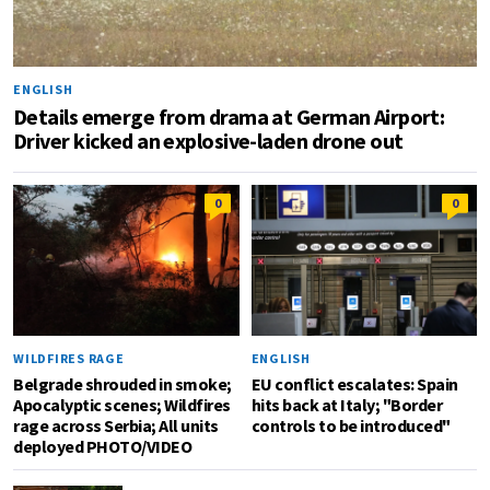
ENGLISH
Details emerge from drama at German Airport:
Driver kicked an explosive-laden drone out
0
0
WILDFIRES RAGE
ENGLISH
Belgrade shrouded in smoke;
EU conflict escalates: Spain
Apocalyptic scenes; Wildfires
hits back at Italy; "Border
rage across Serbia; All units
controls to be introduced"
deployed PHOTO/VIDEO