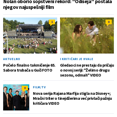
Nolan oborio sopstveni rekord: "Odiseja" postala
njegov najuspešniji film
1
0
AKTUELNO
I KRITIČARI JE HVALE
Počelo finalno takmičenje 65.
Gledaoci ne prestaju da pričaju
Sabora trubača u Guči FOTO
o novoj seriji: "Želimo drugu
sezonu, odmah" VIDEO
FILM/TV
0
Nova serija Rajana Marfija stigla na Disney+;
Mračni triler o tinejdžerima već privlači pažnju
kritičara VIDEO