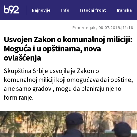
Najnovije
Info
Istočni front
Iranska kr
Nova vest
Ponedeljak, 08.07.2019.
11:18
Usvojen Zakon o komunalnoj miliciji:
Moguća i u opštinama, nova
ovlašćenja
Skupština Srbije usvojila je Zakon o
komunalnoj miliciji koji omogućava da i opštine,
a ne samo gradovi, mogu da planiraju njeno
formiranje.