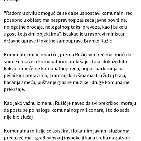
"Radom u civilu omogućiće se da se uspostavi komunalni red
posebno u oblastima bespravnog zauzeća javne površine,
nelegalne prodaje, nelegalnog taksi prevoza, kao i buke u
ugostiteljskim objektima", istakao je u raspravi ministar
državne uprave i lokalne samouprave Branko Ružić.
Komunalni milicionari će, prema Ružićevim rečima, moći da
snime dokaze o komunalnom prekršaju i tako dokažu bilo
kakvo remećenje komunalnog reda, poput parkiranja na
pešačkim prelazima, tramvajskim šinama ili u žutoj traci,
bacanja smeća, puštanje glasne muzike i druge komunalne
prekršaje.
Kao jako važnu izmenu, Ružić je naveo da svi prekršioci moraju
da postupe po nalogu komunalnog miliconara, što do sada
nije bio slučaj.
Komunalna milicija će asistirati lokalnim javnim službama i
preduzećima - građevinskoj inspekciji kada treba da zatvori