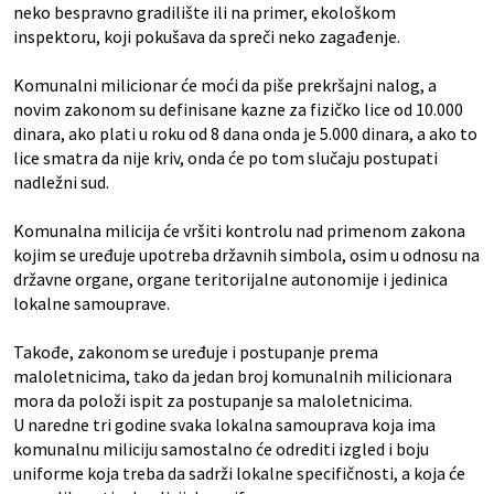
neko bespravno gradilište ili na primer, ekološkom
inspektoru, koji pokušava da spreči neko zagađenje.
Komunalni milicionar će moći da piše prekršajni nalog, a
novim zakonom su definisane kazne za fizičko lice od 10.000
dinara, ako plati u roku od 8 dana onda je 5.000 dinara, a ako to
lice smatra da nije kriv, onda će po tom slučaju postupati
nadležni sud.
Komunalna milicija će vršiti kontrolu nad primenom zakona
kojim se uređuje upotreba državnih simbola, osim u odnosu na
državne organe, organe teritorijalne autonomije i jedinica
lokalne samouprave.
Takođe, zakonom se uređuje i postupanje prema
maloletnicima, tako da jedan broj komunalnih milicionara
mora da položi ispit za postupanje sa maloletnicima.
U naredne tri godine svaka lokalna samouprava koja ima
komunalnu miliciju samostalno će odrediti izgled i boju
uniforme koja treba da sadrži lokalne specifičnosti, a koja će