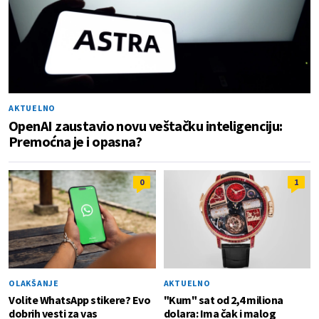
AKTUELNO
OpenAI zaustavio novu veštačku inteligenciju:
Premoćna je i opasna?
0
1
OLAKŠANJE
AKTUELNO
Volite WhatsApp stikere? Evo
"Kum" sat od 2,4 miliona
dobrih vesti za vas
dolara: Ima čak i malog