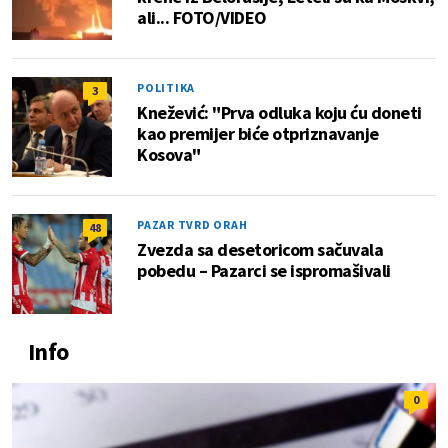
ali... FOTO/VIDEO
POLITIKA
3
Knežević: "Prva odluka koju ću doneti
kao premijer biće otpriznavanje
Kosova"
PAZAR TVRD ORAH
48
Zvezda sa desetoricom sačuvala
pobedu – Pazarci se ispromašivali
Info
0