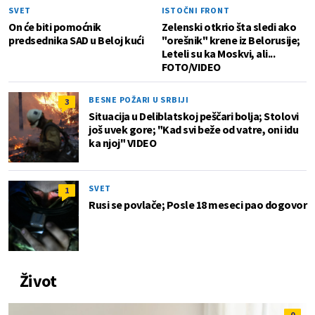
SVET
ISTOČNI FRONT
On će biti pomoćnik
Zelenski otkrio šta sledi ako
predsednika SAD u Beloj kući
"orešnik" krene iz Belorusije;
Leteli su ka Moskvi, ali...
FOTO/VIDEO
BESNE POŽARI U SRBIJI
3
Situacija u Deliblatskoj peščari bolja; Stolovi
još uvek gore; "Kad svi beže od vatre, oni idu
ka njoj" VIDEO
SVET
1
Rusi se povlače; Posle 18 meseci pao dogovor
Život
0