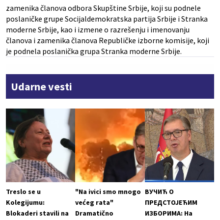
zamenika članova odbora Skupštine Srbije, koji su podnele
poslaničke grupe Socijaldemokratska partija Srbije i Stranka
moderne Srbije, kao i izmene o razrešenju i imenovanju
članova i zamenika članova Republičke izborne komisije, koji
je podnela poslanička grupa Stranka moderne Srbije.
Udarne vesti
Treslo se u
"Na ivici smo mnogo
ВУЧИЋ О
Kolegijumu:
većeg rata"
ПРЕДСТОЈЕЋИМ
Blokaderi stavili na
Dramatično
ИЗБОРИМА: На