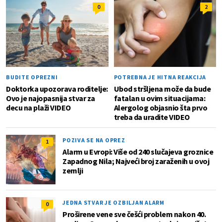
0
2
BUDITE OPREZNI
POTREBNA JE HITNA REAKCIJA
Doktorka upozorava roditelje:
Ubod stršljena može da bude
Ovo je najopasnija stvar za
fatalan u ovim situacijama:
decu na plaži VIDEO
Alergolog objasnio šta prvo
treba da uradite VIDEO
POZIVA SE NA OPREZ
1
Alarm u Evropi: Više od 240 slučajeva groznice
Zapadnog Nila; Najveći broj zaraženih u ovoj
zemlji
JEDNA STVAR JE OZBILJAN ALARM
0
Proširene vene sve češći problem nakon 40.