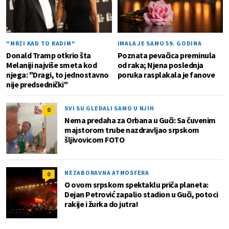
"MRZI KAD TO RADIM"
IMALA JE SAMO 59. GODINA
Donald Tramp otkrio šta
Poznata pevačica preminula
Melaniji najviše smeta kod
od raka; Njena poslednja
njega: "Dragi, to jednostavno
poruka rasplakala je fanove
nije predsednički"
SVI SU GLEDALI SAMO U NJIH
0
Nema predaha za Orbana u Guči: Sa čuvenim
majstorom trube nazdravljao srpskom
šljivovicom FOTO
NEZABORAVNA ATMOSFERA
0
O ovom srpskom spektaklu priča planeta:
Dejan Petrović zapalio stadion u Guči, potoci
rakije i žurka do jutra!