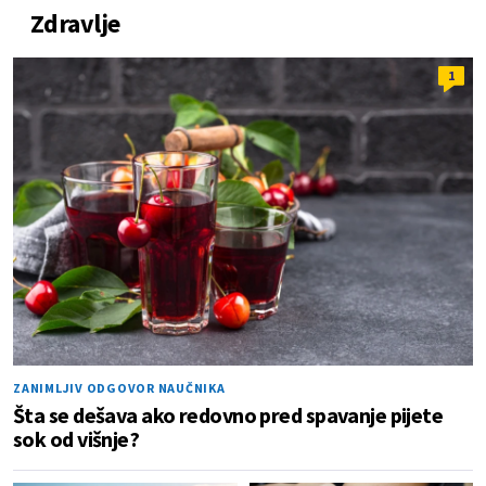
Zdravlje
1
ZANIMLJIV ODGOVOR NAUČNIKA
Šta se dešava ako redovno pred spavanje pijete
sok od višnje?