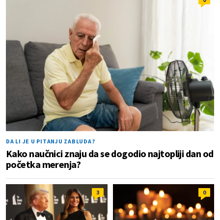
DA LI JE U PITANJU ZABLUDA?
Kako naučnici znaju da se dogodio najtopliji dan od
početka merenja?
3
0