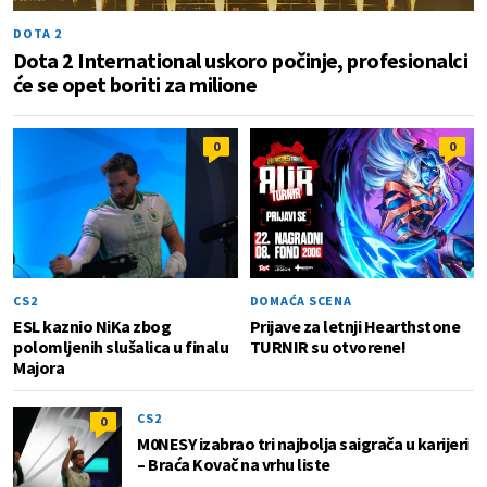
DOTA 2
Dota 2 International uskoro počinje, profesionalci
će se opet boriti za milione
0
0
CS2
DOMAĆA SCENA
ESL kaznio NiKa zbog
Prijave za letnji Hearthstone
polomljenih slušalica u finalu
TURNIR su otvorene!
Majora
CS2
0
M0NESY izabrao tri najbolja saigrača u karijeri
– Braća Kovač na vrhu liste