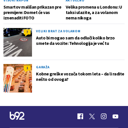
VISOKI NAPON
AKTUELNO
Smartov mališan prikazan pre
Velika promena u Londonu: U
premijere: Domet će vas
taksi ulazite, a za volanom
iznenaditi FOTO
nema nikoga
VELIKI BRAT ZA VOLANOM
7
Auto bi mogao sam da odluči koliko brzo
smete da vozite: Tehnologija je već tu
GARAŽA
1
Kobne greške vozača tokom leta – da li radite
nešto od ovoga?