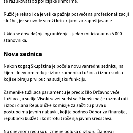
se razlikovati od policijske uniforme.
Ružić je rekao i da je velika pažnja posvećena profesionalizaciji
službe, jer se uvode stroži kriterijumi za zapošljavanje.
Ukida se dosadašnje ograničenje - jedan milicionar na 5.000
stanovnika.
Nova sednica
Nakon togaq Skupština je počela novu vanrednu sednicu, na
čijem dnevnom redu je izbor zamenika tužioca i izbor sudija
koji se biraju prvi put na sudijsku funkciju.
Zamenike tužilaca parlamentu je predložilo Državno veće
tužilaca, a sudije Visoki savet sudstva. Skupština će razmatrati
i izbor člana Republičke komisije za zaštitu prava u
postupcima javnih nabavki, koji je podneo Odbor za finansije,
republički budžet i kontrolu trošenja javnih sredstava.
Na dnevnom redu su u izmene odluka o izboru članova i