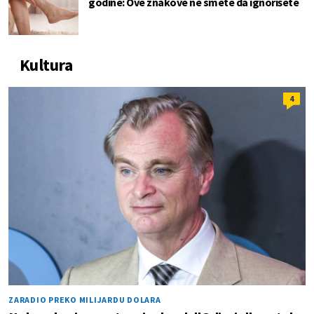
godine: Ove znakove ne smete da ignorišete
Kultura
4
ZARADIO PREKO MILIJARDU DOLARA