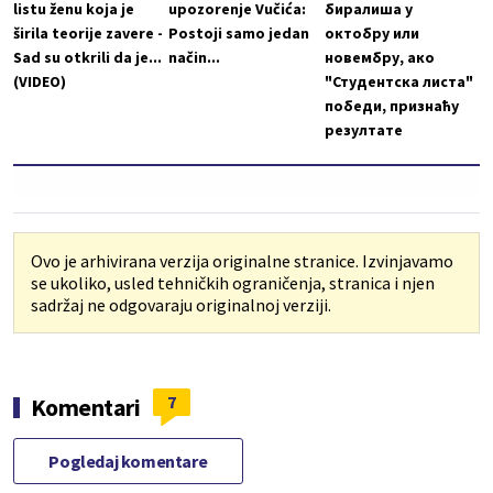
listu ženu koja je
upozorenje Vučića:
биралиша у
širila teorije zavere -
Postoji samo jedan
октобру или
Sad su otkrili da je...
način...
новембру, ако
(VIDEO)
"Студентска листа"
победи, признаћу
резултате
Ovo je arhivirana verzija originalne stranice. Izvinjavamo
se ukoliko, usled tehničkih ograničenja, stranica i njen
sadržaj ne odgovaraju originalnoj verziji.
7
Komentari
Pogledaj komentare