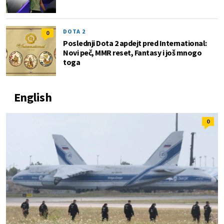
DOTA 2
0
Poslednji Dota 2 apdejt pred International:
Novi peč, MMR reset, Fantasy i još mnogo
toga
English
0