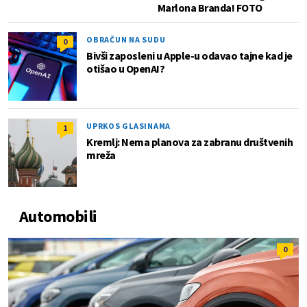
Marlona Branda! FOTO
OBRAČUN NA SUDU
0
Bivši zaposleni u Apple-u odavao tajne kad je
otišao u OpenAI?
UPRKOS GLASINAMA
1
Kremlj: Nema planova za zabranu društvenih
mreža
Automobili
0