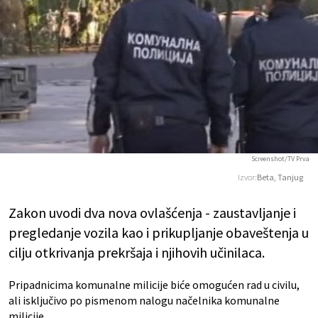
Screenshot/TV Prva
Izvor:
Beta, Tanjug
Zakon uvodi dva nova ovlašćenja - zaustavljanje i
pregledanje vozila kao i prikupljanje obaveštenja u
cilju otkrivanja prekršaja i njihovih učinilaca.
Pripadnicima komunalne milicije biće omogućen rad u civilu,
ali isključivo po pismenom nalogu načelnika komunalne
milicije.