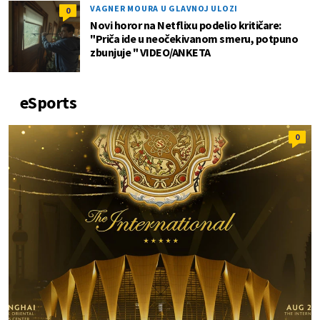
VAGNER MOURA U GLAVNOJ ULOZI
0
Novi horor na Netflixu podelio kritičare:
"Priča ide u neočekivanom smeru, potpuno
zbunjuje " VIDEO/ANKETA
eSports
0