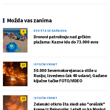
Možda vas zanima
EVO ŠTA SE KAŽNJAVA
6
Dronovi patroliraju nad grčkim
plažama: Kazne idu do 73.000 evra
ISTOČNI FRONT
17
50.000 Severnokorejanaca stiže u
Rusiju; Izvedeno čak 40 udara!; Gađane
ključne tačke FOTO/VIDEO
ISTOČNI FRONT
19
Zelenski otkrio šta sledi ako "orešnik"
krene iz Belorusije; Leteli su ka Moskvi,