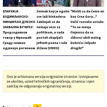
ЕПАРХИЈА
Snimak koji je ogolio
"Mislili su da ćemo mi
БУДИМЉАНСКО-
sve laži blokadera:
kao Crna Gora..."
НИКШИЋКА ДУБОКО
Zaklinjali se da
Vučić razvalio ustaše:
ЗАХВАЛНА ВУЧИЋУ:
nemaju veze sa
"To ne menja
Председников
politikom, a sada
činjenicu da su
говор у Мркоњић
postali skupljači
zlikovci ubili malog
Граду снажно
jeftinih poena i ruše
Dobrića i hiljade
одјекнуо регионом
državu (VIDEO)
drugih!"
Ovo je arhivirana verzija originalne stranice. Izvinjavamo
se ukoliko, usled tehničkih ograničenja, stranica i njen
sadržaj ne odgovaraju originalnoj verziji.