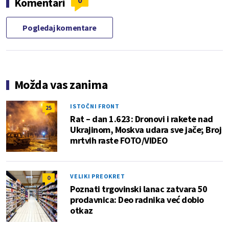
0
Komentari
Pogledaj komentare
Možda vas zanima
ISTOČNI FRONT
25
Rat – dan 1.623: Dronovi i rakete nad
Ukrajinom, Moskva udara sve jače; Broj
mrtvih raste FOTO/VIDEO
VELIKI PREOKRET
0
Poznati trgovinski lanac zatvara 50
prodavnica: Deo radnika već dobio
otkaz