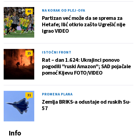
NA KORAK OD PLEJ-OFA
40
Partizan već može da se sprema za
Hetafe; Ilić otkrio zašto Ugrešić nije
igrao VIDEO
ISTOČNI FRONT
15
Rat – dan 1.624: Ukrajinci ponovo
pogodili "ruski Amazon"; SAD pojačale
pomoć Kijevu FOTO/VIDEO
PROMENA PLANA
31
Zemlja BRIKS-a odustaje od ruskih Su-
57
Info