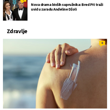
Nova drama bivših supružnika: Bred Pit traži
uvid u zaradu Anđeline Džoli
Zdravlje
0