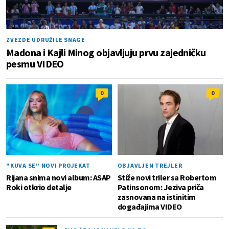
ZVEZDE UDRUŽILE SNAGE
Madona i Kajli Minog objavljuju prvu zajedničku
pesmu VIDEO
0
0
"KUVA SE" NOVI PROJEKAT
OBJAVLJEN TREJLER
Rijana snima novi album: ASAP
Stiže novi triler sa Robertom
Roki otkrio detalje
Patinsonom: Jeziva priča
zasnovana na istinitim
događajima VIDEO