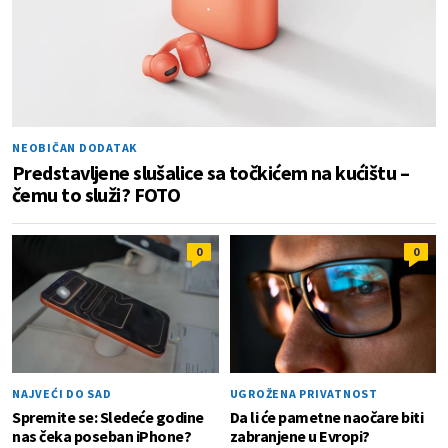
NEOBIČAN DODATAK
Predstavljene slušalice sa točkićem na kućištu –
čemu to služi? FOTO
0
0
NAJVEĆI DO SAD
UGROŽENA PRIVATNOST
Spremite se: Sledeće godine
Da li će pametne naočare biti
nas čeka poseban iPhone?
zabranjene u Evropi?