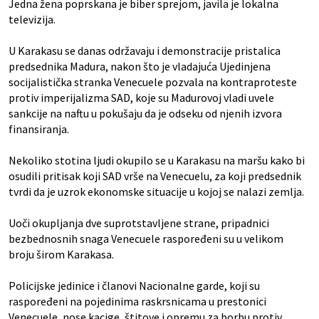
Jedna žena poprskana je biber sprejom, javila je lokalna
televizija.
U Karakasu se danas održavaju i demonstracije pristalica
predsednika Madura, nakon što je vladajuća Ujedinjena
socijalistička stranka Venecuele pozvala na kontraproteste
protiv imperijalizma SAD, koje su Madurovoj vladi uvele
sankcije na naftu u pokušaju da je odseku od njenih izvora
finansiranja.
Nekoliko stotina ljudi okupilo se u Karakasu na maršu kako bi
osudili pritisak koji SAD vrše na Venecuelu, za koji predsednik
tvrdi da je uzrok ekonomske situacije u kojoj se nalazi zemlja.
Uoči okupljanja dve suprotstavljene strane, pripadnici
bezbednosnih snaga Venecuele raspoređeni su u velikom
broju širom Karakasa.
Policijske jedinice i članovi Nacionalne garde, koji su
raspoređeni na pojedinima raskrsnicama u prestonici
Venecuele, nose kacige, štitove i opremu za borbu protiv