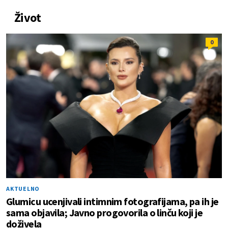
Život
0
AKTUELNO
Glumicu ucenjivali intimnim fotografijama, pa ih je
sama objavila; Javno progovorila o linču koji je
doživela