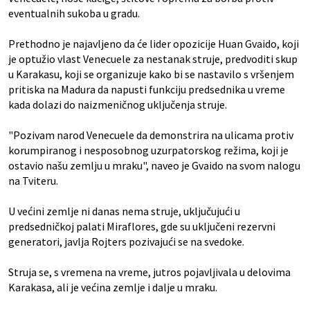
eventualnih sukoba u gradu.
Prethodno je najavljeno da će lider opozicije Huan Gvaido, koji
je optužio vlast Venecuele za nestanak struje, predvoditi skup
u Karakasu, koji se organizuje kako bi se nastavilo s vršenjem
pritiska na Madura da napusti funkciju predsednika u vreme
kada dolazi do naizmeničnog uključenja struje.
"Pozivam narod Venecuele da demonstrira na ulicama protiv
korumpiranog i nesposobnog uzurpatorskog režima, koji je
ostavio našu zemlju u mraku", naveo je Gvaido na svom nalogu
na Tviteru.
U većini zemlje ni danas nema struje, uključujući u
predsedničkoj palati Miraflores, gde su uključeni rezervni
generatori, javlja Rojters pozivajući se na svedoke.
Struja se, s vremena na vreme, jutros pojavljivala u delovima
Karakasa, ali je većina zemlje i dalje u mraku.