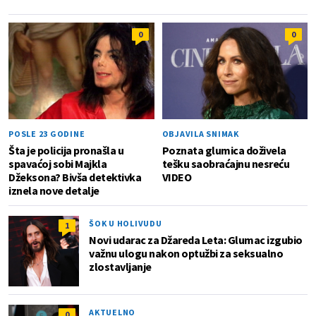
0
0
POSLE 23 GODINE
OBJAVILA SNIMAK
Šta je policija pronašla u
Poznata glumica doživela
spavaćoj sobi Majkla
tešku saobraćajnu nesreću
Džeksona? Bivša detektivka
VIDEO
iznela nove detalje
ŠOK U HOLIVUDU
1
Novi udarac za Džareda Leta: Glumac izgubio
važnu ulogu nakon optužbi za seksualno
zlostavljanje
AKTUELNO
0