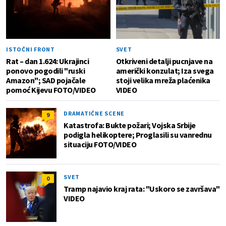
ISTOČNI FRONT
SVET
Rat – dan 1.624: Ukrajinci
Otkriveni detalji pucnjave na
ponovo pogodili "ruski
američki konzulat; Iza svega
Amazon"; SAD pojačale
stoji velika mreža plaćenika
pomoć Kijevu FOTO/VIDEO
VIDEO
DRAMATIČNE SCENE
9
Katastrofa: Bukte požari; Vojska Srbije
podigla helikoptere; Proglasili su vanrednu
situaciju FOTO/VIDEO
SVET
0
Tramp najavio kraj rata: "Uskoro se završava"
VIDEO