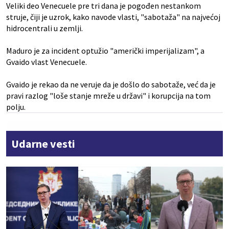
Veliki deo Venecuele pre tri dana je pogođen nestankom
struje, čiji je uzrok, kako navode vlasti, "sabotaža" na najvećoj
hidrocentrali u zemlji.
Maduro je za incident optužio "američki imperijalizam", a
Gvaido vlast Venecuele.
Gvaido je rekao da ne veruje da je došlo do sabotaže, već da je
pravi razlog "loše stanje mreže u državi" i korupcija na tom
polju.
Udarne vesti