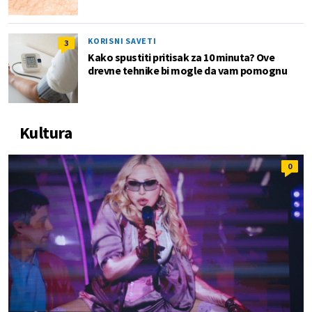
KORISNI SAVETI
3
Kako spustiti pritisak za 10 minuta? Ove
drevne tehnike bi mogle da vam pomognu
Kultura
0