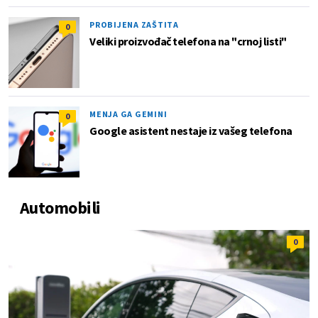
PROBIJENA ZAŠTITA
0
Veliki proizvođač telefona na "crnoj listi"
MENJA GA GEMINI
0
Google asistent nestaje iz vašeg telefona
Automobili
0