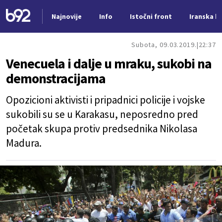
Najnovije
Info
Istočni front
Iranska kr
Nova vest
Subota, 09.03.2019.
22:37
Venecuela i dalje u mraku, sukobi na
demonstracijama
Opozicioni aktivisti i pripadnici policije i vojske
sukobili su se u Karakasu, neposredno pred
početak skupa protiv predsednika Nikolasa
Madura.