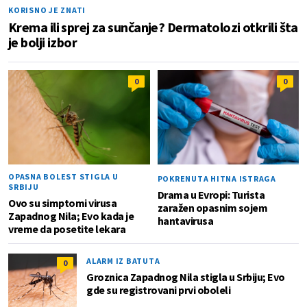
KORISNO JE ZNATI
Krema ili sprej za sunčanje? Dermatolozi otkrili šta
je bolji izbor
0
0
OPASNA BOLEST STIGLA U
POKRENUTA HITNA ISTRAGA
SRBIJU
Drama u Evropi: Turista
Ovo su simptomi virusa
zaražen opasnim sojem
Zapadnog Nila; Evo kada je
hantavirusa
vreme da posetite lekara
ALARM IZ BATUTA
0
Groznica Zapadnog Nila stigla u Srbiju; Evo
gde su registrovani prvi oboleli