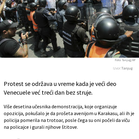
Foto: Tanjug/AP
Izvor:
Tanjug
Protest se održava u vreme kada je veći deo
Venecuele već treći dan bez struje.
Više desetina učesnika demonstracija, koje organizuje
opozicija, pokušalo je da prošeta avenijom u Karakasu, ali ih je
policija pomerila na trotoar, posle čega su oni počeli da viču
na policajce i gurali njihove štitove.