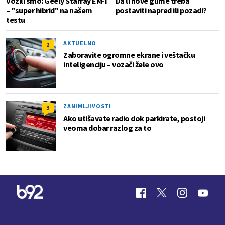
Vozili smo: Geely Starray EM-i
Da li nove gume treba
– "super hibrid" na našem
postaviti napred ili pozadi?
testu
AKTUELNO
2
Zaboravite ogromne ekrane i veštačku
inteligenciju – vozači žele ovo
ZANIMLJIVOSTI
3
Ako utišavate radio dok parkirate, postoji
veoma dobar razlog za to