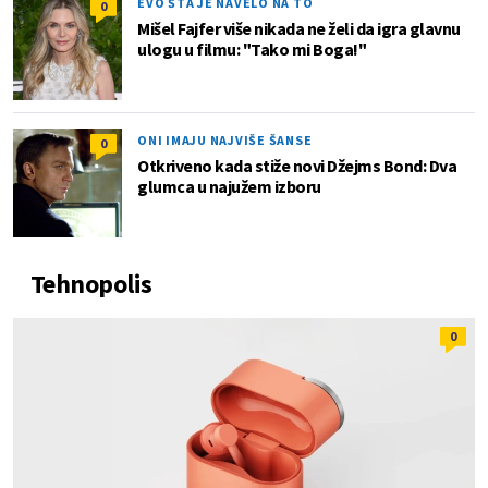
EVO ŠTA JE NAVELO NA TO
0
Mišel Fajfer više nikada ne želi da igra glavnu
ulogu u filmu: "Tako mi Boga!"
ONI IMAJU NAJVIŠE ŠANSE
0
Otkriveno kada stiže novi Džejms Bond: Dva
glumca u najužem izboru
Tehnopolis
0