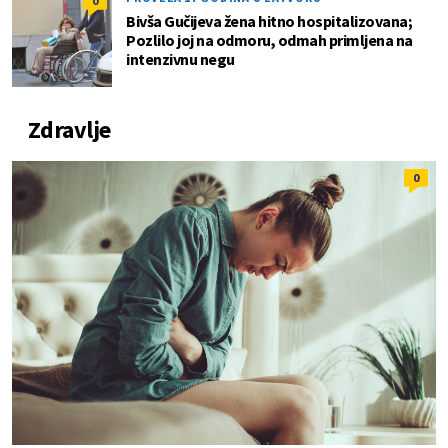
0
Bivša Gučijeva žena hitno hospitalizovana;
Pozlilo joj na odmoru, odmah primljena na
intenzivnu negu
Zdravlje
0