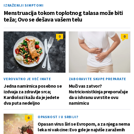
IZRAŽENIJI SIMPTOMI
Menstruacija tokom toplotnog talasa može biti
teža; Ovo se dešava vašem telu
0
0
VEROVATNO JE VEĆ IMATE
ZABORAVITE SKUPE PREPARATE
Jedna namirnica posebno se
Muči vas zatvor?
izdvaja za zdravlje srca;
Nutricionistkinja preporučuje
Kardiolozi kažu da je jedete
da u ishranu uvrstite ovu
dva puta nedeljno
namirnicu
OPASNOST I U SRBIJI?
0
Opasan virus širi se Evropom, a za njega nema
leka ni vakcine: Evo gde je najviše zaraženih