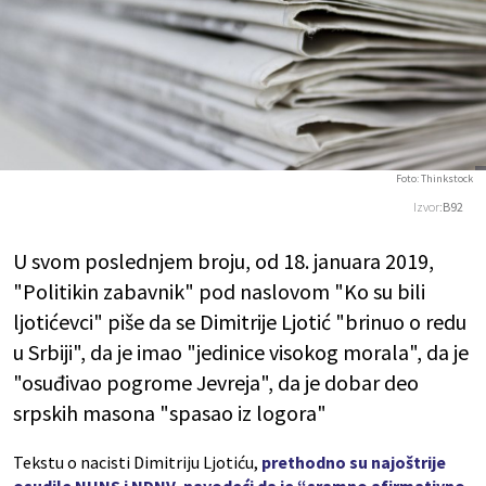
Foto: Thinkstock
Izvor:
B92
U svom poslednjem broju, od 18. januara 2019,
"Politikin zabavnik" pod naslovom "Ko su bili
ljotićevci" piše da se Dimitrije Ljotić "brinuo o redu
u Srbiji", da je imao "jedinice visokog morala", da je
"osuđivao pogrome Jevreja", da je dobar deo
srpskih masona "spasao iz logora"
Tekstu o nacisti Dimitriju Ljotiću,
prethodno su najoštrije