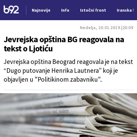
Najnovije
Info
Istočni front
Iranska kr
Nova vest
Nedelja, 20.01.2019.
20:09
Jevrejska opština BG reagovala na
tekst o Ljotiću
Jevrejska opština Beograd reagovala je na tekst
“Dugo putovanje Henrika Lautnera” koji je
objavljen u "Politikinom zabavniku".