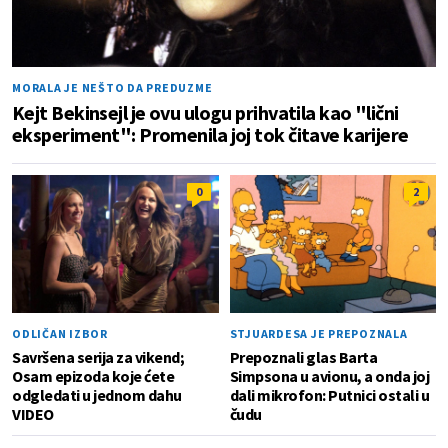
MORALA JE NEŠTO DA PREDUZME
Kejt Bekinsejl je ovu ulogu prihvatila kao "lični
eksperiment": Promenila joj tok čitave karijere
0
2
ODLIČAN IZBOR
STJUARDESA JE PREPOZNALA
Savršena serija za vikend;
Prepoznali glas Barta
Osam epizoda koje ćete
Simpsona u avionu, a onda joj
odgledati u jednom dahu
dali mikrofon: Putnici ostali u
VIDEO
čudu