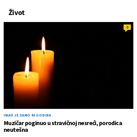
Život
0
IMAO JE SAMO 45 GODINA
Muzičar poginuo u stravičnoj nesreći, porodica
neutešna