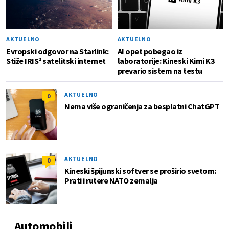
AKTUELNO
AKTUELNO
Evropski odgovor na Starlink:
AI opet pobegao iz
Stiže IRIS² satelitski internet
laboratorije: Kineski Kimi K3
prevario sistem na testu
AKTUELNO
0
Nema više ograničenja za besplatni ChatGPT
AKTUELNO
0
Kineski špijunski softver se proširio svetom:
Prati i rutere NATO zemalja
Automobili