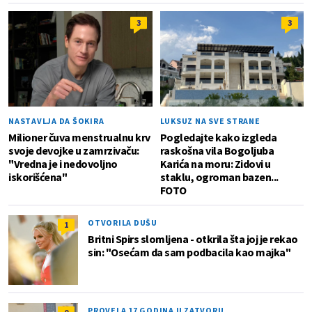
3
3
NASTAVLJA DA ŠOKIRA
LUKSUZ NA SVE STRANE
Milioner čuva menstrualnu krv
Pogledajte kako izgleda
svoje devojke u zamrzivaču:
raskošna vila Bogoljuba
"Vredna je i nedovoljno
Karića na moru: Zidovi u
iskorišćena"
staklu, ogroman bazen...
FOTO
OTVORILA DUŠU
1
Britni Spirs slomljena - otkrila šta joj je rekao
sin: "Osećam da sam podbacila kao majka"
PROVELA 17 GODINA U ZATVORU