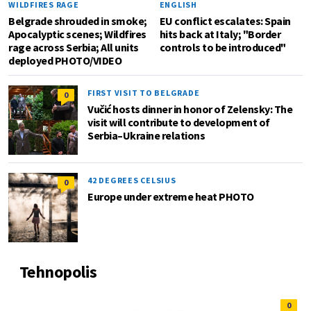
WILDFIRES RAGE
ENGLISH
Belgrade shrouded in smoke;
EU conflict escalates: Spain
Apocalyptic scenes; Wildfires
hits back at Italy; "Border
rage across Serbia; All units
controls to be introduced"
deployed PHOTO/VIDEO
FIRST VISIT TO BELGRADE
0
Vučić hosts dinner in honor of Zelensky: The
visit will contribute to development of
Serbia–Ukraine relations
42 DEGREES CELSIUS
0
Europe under extreme heat PHOTO
Tehnopolis
0