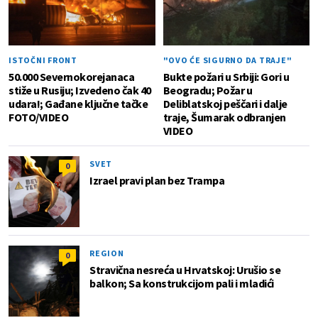
ISTOČNI FRONT
"OVO ĆE SIGURNO DA TRAJE"
50.000 Severnokorejanaca
Bukte požari u Srbiji: Gori u
stiže u Rusiju; Izvedeno čak 40
Beogradu; Požar u
udara!; Gađane ključne tačke
Deliblatskoj peščari i dalje
FOTO/VIDEO
traje, Šumarak odbranjen
VIDEO
SVET
0
Izrael pravi plan bez Trampa
REGION
0
Stravična nesreća u Hrvatskoj: Urušio se
balkon; Sa konstrukcijom pali i mladići