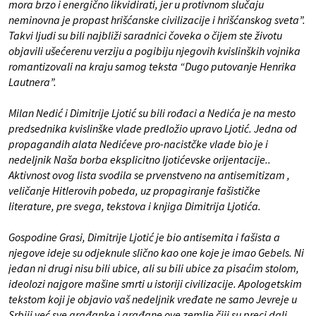
mora brzo i energično likvidirati, jer u protivnom slučaju
neminovna je propast hrišćanske civilizacije i hrišćanskog sveta”.
Takvi ljudi su bili najbliži saradnici čoveka o čijem ste životu
objavili ušećerenu verziju a pogibiju njegovih kvislinških vojnika
romantizovali na kraju samog teksta “Dugo putovanje Henrika
Lautnera”.
Milan Nedić i Dimitrije Ljotić su bili rođaci a Nedića je na mesto
predsednika kvislinške vlade predložio upravo Ljotić. Jedna od
propagandih alata Nedićeve pro-nacistčke vlade bio je i
nedeljnik Naša borba eksplicitno ljotićevske orijentacije..
Aktivnost ovog lista svodila se prvenstveno na antisemitizam ,
veličanje Hitlerovih pobeda, uz propagiranje fašističke
literature, pre svega, tekstova i knjiga Dimitrija Ljotića.
Gospodine Grasi, Dimitrije Ljotić je bio antisemita i fašista a
njegove ideje su odjeknule slično kao one koje je imao Gebels. Ni
jedan ni drugi nisu bili ubice, ali su bili ubice za pisaćim stolom,
ideolozi najgore mašine smrti u istoriji civilizacije. Apologetskim
tekstom koji je objavio vaš nedeljnik vređate ne samo Jevreje u
Srbiji već sve građanke i građane ove zemlje čiji su preci dali