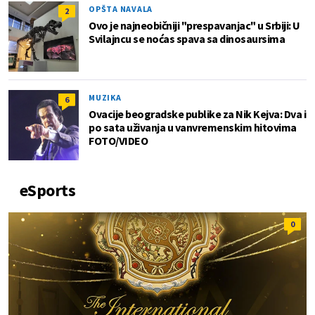
OPŠTA NAVALA
2
Ovo je najneobičniji "prespavanjac" u Srbiji: U
Svilajncu se noćas spava sa dinosaursima
MUZIKA
6
Ovacije beogradske publike za Nik Kejva: Dva i
po sata uživanja u vanvremenskim hitovima
FOTO/VIDEO
eSports
0