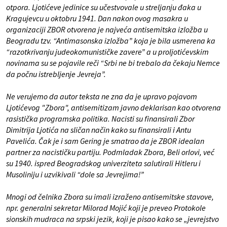
otpora. Ljotićeve jedinice su učestvovale u streljanju đaka u
Kragujevcu u oktobru 1941. Dan nakon ovog masakra u
organizaciji ZBOR otvorena je najveća antisemitska izložba u
Beogradu tzv. “Antimasonska izložba” koja je bila usmerena ka
“razotkrivanju judeokomunističke zavere” a u proljotićevskim
novinama su se pojavile reči “Srbi ne bi trebalo da čekaju Nemce
da počnu istrebljenje Jevreja”.
Ne verujemo da autor teksta ne zna da je upravo pojavom
Ljotićevog "Zbora", antisemitizam javno deklarisan kao otvorena
rasistička programska politika. Nacisti su finansirali Zbor
Dimitrija Ljotića na sličan način kako su finansirali i Antu
Pavelića. Čak je i sam Gering je smatrao da je ZBOR idealan
partner za nacističku partiju. Podmladak Zbora, Beli orlovi, već
su 1940. ispred Beogradskog univerziteta salutirali Hitleru i
Musoliniju i uzvikivali “dole sa Jevrejima!”
Mnogi od čelnika Zbora su imali izraženo antisemitske stavove,
npr. generalni sekretar Milorad Mojić koji je preveo Protokole
sionskih mudraca na srpski jezik, koji je pisao kako se „jevrejstvo