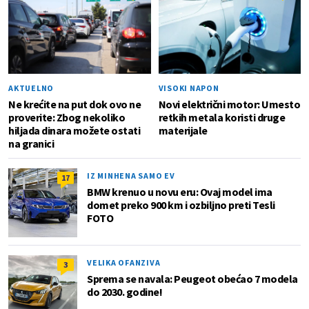
AKTUELNO
VISOKI NAPON
Ne krećite na put dok ovo ne
Novi električni motor: Umesto
proverite: Zbog nekoliko
retkih metala koristi druge
hiljada dinara možete ostati
materijale
na granici
IZ MINHENA SAMO EV
17
BMW krenuo u novu eru: Ovaj model ima
domet preko 900 km i ozbiljno preti Tesli
FOTO
VELIKA OFANZIVA
3
Sprema se navala: Peugeot obećao 7 modela
do 2030. godine!