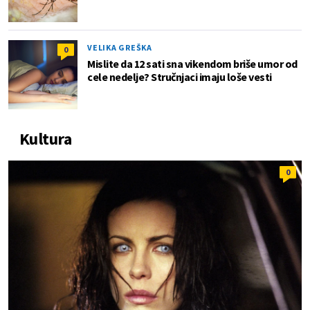
VELIKA GREŠKA
0
Mislite da 12 sati sna vikendom briše umor od
cele nedelje? Stručnjaci imaju loše vesti
Kultura
0