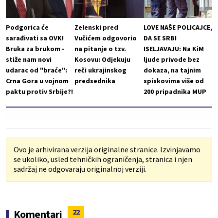
Podgorica će
Zelenski pred
LOVE NAŠE POLICAJCE,
sarađivati sa OVK!
Vučićem odgovorio
DA SE SRBI
Bruka za brukom -
na pitanje o tzv.
ISELJAVAJU: Na KiM
stiže nam novi
Kosovu: Odjekuju
ljude privode bez
udarac od "braće":
reči ukrajinskog
dokaza, na tajnim
Crna Gora u vojnom
predsednika
spiskovima više od
paktu protiv Srbije?!
200 pripadnika MUP
Ovo je arhivirana verzija originalne stranice. Izvinjavamo
se ukoliko, usled tehničkih ograničenja, stranica i njen
sadržaj ne odgovaraju originalnoj verziji.
22
Komentari