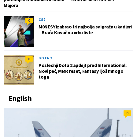
Majora
CS2
0
M0NESY izabrao tri najbolja saigrača u karijeri
– Braća Kovač na vrhu liste
DOTA 2
0
Poslednji Dota 2 apdejt pred International:
Novi peč, MMR reset, Fantasy i još mnogo
toga
English
0