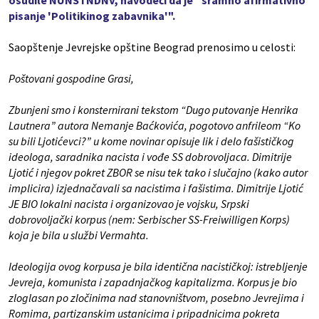
osudile NUNS i NDNV, navodeći da je “sramno afirmativno
pisanje 'Politikinog zabavnika'".
Saopštenje Jevrejske opštine Beograd prenosimo u celosti:
Poštovani gospodine Grasi,
Zbunjeni smo i konsternirani tekstom “Dugo putovanje Henrika
Lautnera” autora Nemanje Baćkovića, pogotovo anfrileom “Ko
su bili Ljotićevci?” u kome novinar opisuje lik i delo fašističkog
ideologa, saradnika nacista i vođe SS dobrovoljaca. Dimitrije
Ljotić i njegov pokret ZBOR se nisu tek tako i slučajno (kako autor
implicira) izjednačavali sa nacistima i fašistima. Dimitrije Ljotić
JE BIO lokalni nacista i organizovao je vojsku, Srpski
dobrovoljački korpus (nem: Serbischer SS-Freiwilligen Korps)
koja je bila u službi Vermahta.
Ideologija ovog korpusa je bila identična nacističkoj: istrebljenje
Jevreja, komunista i zapadnjačkog kapitalizma. Korpus je bio
zloglasan po zločinima nad stanovništvom, posebno Jevrejima i
Romima, partizanskim ustanicima i pripadnicima pokreta