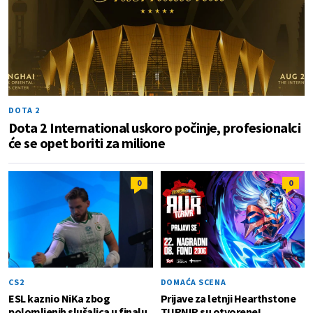
DOTA 2
Dota 2 International uskoro počinje, profesionalci
će se opet boriti za milione
0
0
CS2
DOMAĆA SCENA
ESL kaznio NiKa zbog
Prijave za letnji Hearthstone
polomljenih slušalica u finalu
TURNIR su otvorene!