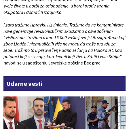
svoje živote u borbi za oslobođenje, u borbi protiv stranih
okupatora i domaćih izdajnika.
I zato tražimo ispravku i izvinjenje. Tražimo da ne kontaminirate
nove generacije revizionističkim skaskama o osvedočenim
kvislinzima. Tražimo u ime 16.000 vaših jevrejskih sugrađana koji
zbog Ljotića i njemu sličnih više ne mogu da traže pravdu za
sebe. Tražimo to u predvečerje dana sećanja na Holokaust, kao
potomci koji se sećaju, kao Jevreji koji žive u Srbiji i vole Srbiju”
,
navodi se u saopštenju Jevrejske opštine Beograd.
Udarne vesti