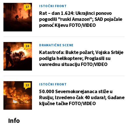
ISTOČNI FRONT
17
Rat – dan 1.624: Ukrajinci ponovo
pogodili "ruski Amazon"; SAD pojačale
pomoć Kijevu FOTO/VIDEO
DRAMATIČNE SCENE
14
Katastrofa: Bukte požari; Vojska Srbije
podigla helikoptere; Proglasili su
vanrednu situaciju FOTO/VIDEO
ISTOČNI FRONT
13
50.000 Severnokorejanaca stiže u
Rusiju; Izvedeno čak 40 udara!; Gađane
ključne tačke FOTO/VIDEO
Info