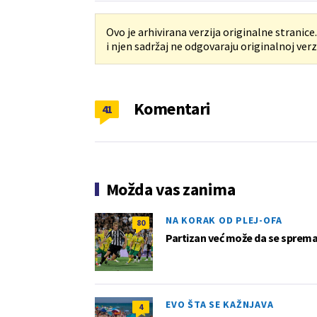
Ovo je arhivirana verzija originalne stranice
i njen sadržaj ne odgovaraju originalnoj verzi
Komentari
41
Možda vas zanima
NA KORAK OD PLEJ-OFA
80
Partizan već može da se sprema z
EVO ŠTA SE KAŽNJAVA
4