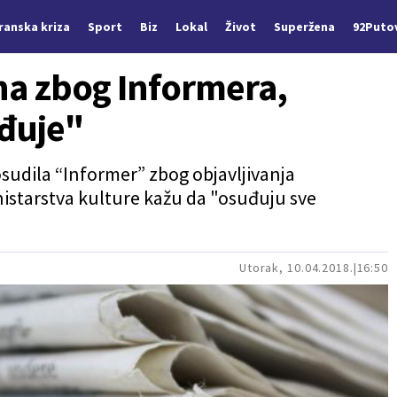
Iranska kriza
Sport
Biz
Lokal
Život
Superžena
92Puto
na zbog Informera,
uđuje"
udila “Informer” zbog objavljivanja
nistarstva kulture kažu da "osuđuju sve
Utorak, 10.04.2018.
16:50