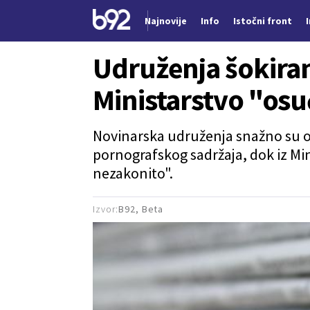
Najnovije
Info
Istočni front
Nova vest
Udruženja šokira
Ministarstvo "os
Novinarska udruženja snažno su os
pornografskog sadržaja, dok iz Mi
nezakonito".
Izvor:
B92, Beta