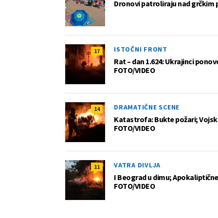
Dronovi patroliraju nad grčkim 
ISTOČNI FRONT
17
Rat – dan 1.624: Ukrajinci pono
FOTO/VIDEO
DRAMATIČNE SCENE
14
Katastrofa: Bukte požari; Vojska
FOTO/VIDEO
VATRA DIVLJA
11
I Beograd u dimu; Apokaliptične
FOTO/VIDEO