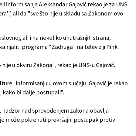
e i informisanja Aleksandar Gajović rekao je za UNS
ra’”, ali da "sve što nije u skladu sa Zakonom ovo
slovnoj, ali i na nekoliko unutrašnjih strana,
 rijaliti programa “Zadruga” na televiziji Pink.
nije u okviru Zakona", rekao je UNS-u Gajović.
ure i informisanju u ovom slučaju, Gajović je rekao
 kako bi dalje postupali".
, nadzor nad sprovođenjem zakona obavlja
koje može pokrenuti prekršajni postupak protiv