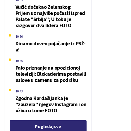
Vučić dočekao Zelenskog:
Prijem uz najviše počasti ispred
Palate "Srbija"; U toku je
razgovor dva lidera FOTO
10:50
Dinamo doveo pojačanje iz PSŽ-
a!
10:45
Palo priznanje na opozicionoj
televiziji: Blokaderima postavili
uslove u zamenu za podršku
10:43
Zgodna Kardašijanka je
"zauzela" njegov Instagram i on
uživa u tome FOTO
Pogledaj sve