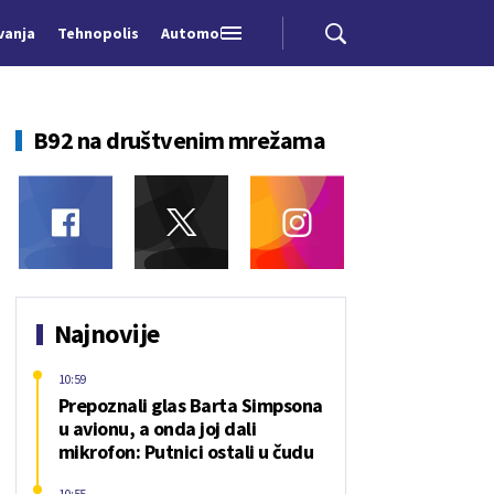
vanja
Tehnopolis
Automobili
B92 na društvenim mrežama
Najnovije
10:59
Prepoznali glas Barta Simpsona
u avionu, a onda joj dali
mikrofon: Putnici ostali u čudu
10:55