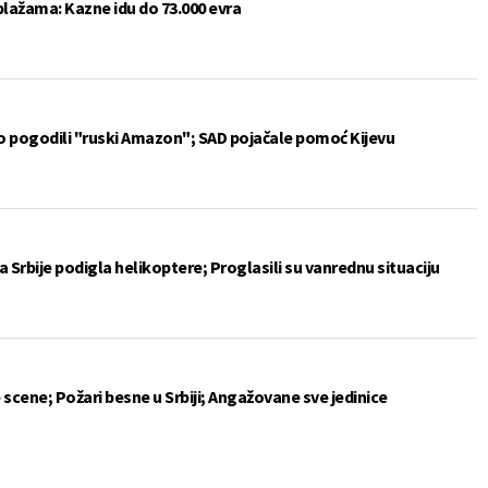
plažama: Kazne idu do 73.000 evra
vo pogodili "ruski Amazon"; SAD pojačale pomoć Kijevu
 Srbije podigla helikoptere; Proglasili su vanrednu situaciju
 scene; Požari besne u Srbiji; Angažovane sve jedinice