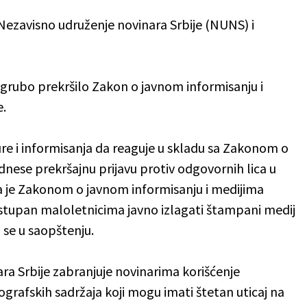
 Nezavisno udruženje novinara Srbije (NUNS) i
 grubo prekršilo Zakon o javnom informisanju i
e.
re i informisanja da reaguje u skladu sa Zakonom o
nese prekršajnu prijavu protiv odgovornih lica u
a je Zakonom o javnom informisanju i medijima
ostupan maloletnicima javno izlagati štampani medij
 se u saopštenju.
ara Srbije zabranjuje novinarima korišćenje
grafskih sadržaja koji mogu imati štetan uticaj na