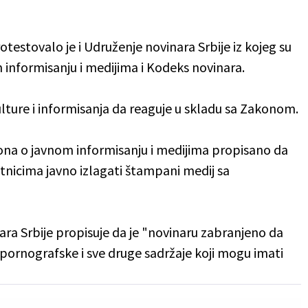
estovalo je i Udruženje novinara Srbije iz kojeg su
m informisanju i medijima i Kodeks novinara.
lture i informisanja da reaguje u skladu sa Zakonom.
ona o javnom informisanju i medijima propisano da
nicima javno izlagati štampani medij sa
ara Srbije propisuje da je "novinaru zabranjeno da
pornografske i sve druge sadržaje koji mogu imati