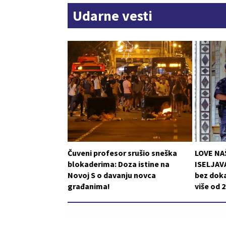
Udarne vesti
Čuveni profesor srušio sneška
LOVE NA
blokaderima: Doza istine na
ISELJAVA
Novoj S o davanju novca
bez doka
građanima!
više od 