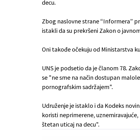
decu.
Zbog naslovne strane “Informera” prot
istakli da su prekršeni Zakon o javno
Oni takođe očekuju od Ministarstva ku
UNS je podsetio da je članom 78. Zak
se "ne sme na način dostupan malolet
pornografskim sadržajem".
Udruženje je istaklo i da Kodeks novin
koristi neprimerene, uznemiravajuće, 
štetan uticaj na decu".