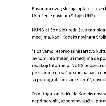
Povodom ovog slučaja oglasili su se i
Udruženje novinara Srbije (UNS).
NUNS ističe da je uredništvo tabloida
medijima, kao i Kodeks novinara Srbij
"Pozivamo resorno Ministarstvo kultu
javnom informisanju i medijima da pod
redakciji Informera. NUNS podseća d
precizirano da se 'ne sme na način d
sa pornografskim sadržajem'", navodi
Osim toga, oni ističu da Kodeks novin
neprimerenih, uznemiravajućih i porno