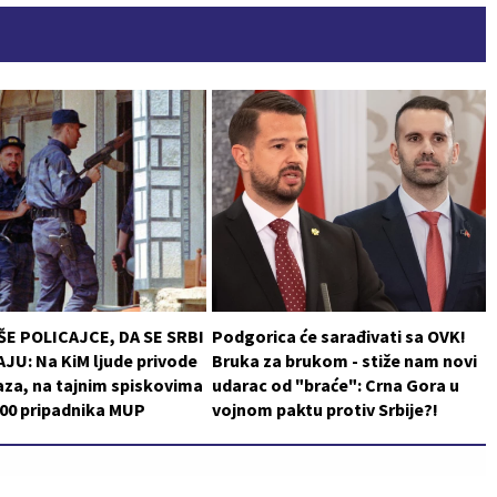
ŠE POLICAJCE, DA SE SRBI
Podgorica će sarađivati sa OVK!
JU: Na KiM ljude privode
Bruka za brukom - stiže nam novi
za, na tajnim spiskovima
udarac od "braće": Crna Gora u
200 pripadnika MUP
vojnom paktu protiv Srbije?!