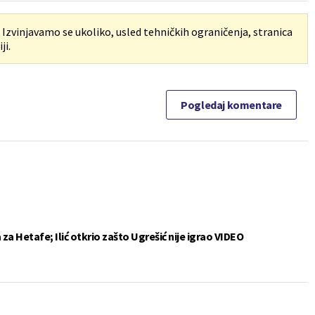
. Izvinjavamo se ukoliko, usled tehničkih ograničenja, stranica
ji.
Pogledaj komentare
a Hetafe; Ilić otkrio zašto Ugrešić nije igrao VIDEO