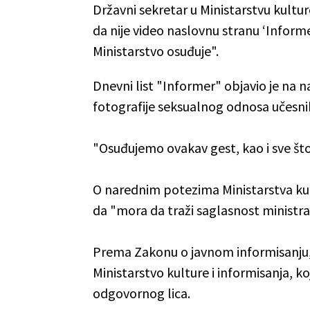
Državni sekretar u Ministarstvu kultur
da nije video naslovnu stranu ‘Informe
Ministarstvo osuđuje".
Dnevni list "Informer" objavio je na na
fotografije seksualnog odnosa učesnika
"Osuđujemo ovakav gest, kao i sve što 
O narednim potezima Ministarstva kult
da "mora da traži saglasnost ministra,
Prema Zakonu o javnom informisanju
Ministarstvo kulture i informisanja, 
odgovornog lica.