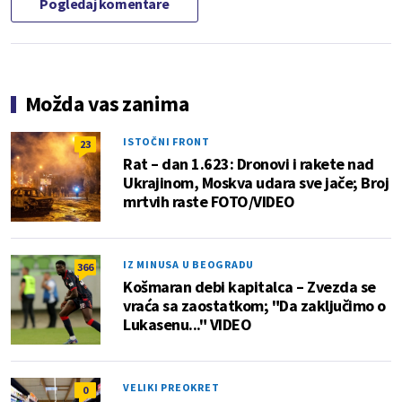
Pogledaj komentare
Možda vas zanima
ISTOČNI FRONT
23
Rat – dan 1.623: Dronovi i rakete nad
Ukrajinom, Moskva udara sve jače; Broj
mrtvih raste FOTO/VIDEO
IZ MINUSA U BEOGRADU
366
Košmaran debi kapitalca – Zvezda se
vraća sa zaostatkom; "Da zaključimo o
Lukasenu..." VIDEO
VELIKI PREOKRET
0