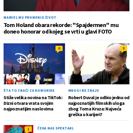
MARVEL MU PROMENIO ŽIVOT
Tom Holand obara rekorde: "Spajdermen" mu
doneo honorar od kojeg se vrti u glavi FOTO
0
3
ŠTA TO ZNAČI ZA KORISNIKE
MNOGI NE ZNAJU
Stiže velika novina na TikTok:
Robert Duval je odbio jednu od
Dizni otvara vrata svojim
najpoznatijih filmskih uloga
najpoznatijim naslovima
zbog Toma Kruza: Najveća
greška u karijeri?
ČEKA NAS SPEKTAKL
1