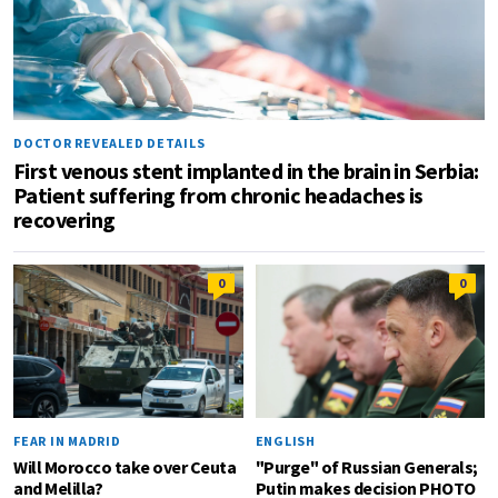
DOCTOR REVEALED DETAILS
First venous stent implanted in the brain in Serbia:
Patient suffering from chronic headaches is
recovering
0
0
FEAR IN MADRID
ENGLISH
Will Morocco take over Ceuta
"Purge" of Russian Generals;
and Melilla?
Putin makes decision PHOTO