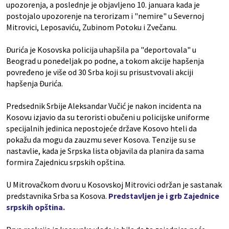
upozorenja, a poslednje je objavljeno 10. januara kada je
postojalo upozorenje na terorizam i "nemire" u Severnoj
Mitrovici, Leposaviću, Zubinom Potoku i Zvečanu.
Đurića je Kosovska policija uhapšila pa "deportovala" u
Beograd u ponedeljak po podne, a tokom akcije hapšenja
povređeno je više od 30 Srba koji su prisustvovali akciji
hapšenja Đurića.
Predsednik Srbije Aleksandar Vučić je nakon incidenta na
Kosovu izjavio da su teroristi obučeni u policijske uniforme
specijalnih jedinica nepostojeće države Kosovo hteli da
pokažu da mogu da zauzmu sever Kosova. Tenzije su se
nastavlie, kada je Srpska lista objavila da planira da sama
formira Zajednicu srpskih opština.
U Mitrovačkom dvoru u Kosovskoj Mitrovici održan je sastanak
predstavnika Srba sa Kosova.
Predstavljen je i grb Zajednice
srpskih opština.