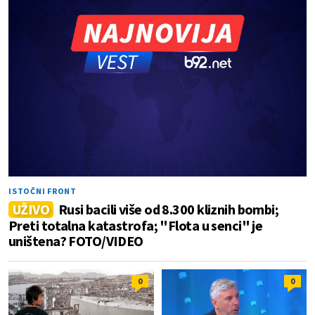
ISTOČNI FRONT
UŽIVO
Rusi bacili više od 8.300 kliznih bombi;
Preti totalna katastrofa; "Flota u senci" je
uništena? FOTO/VIDEO
0
0