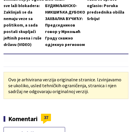
sve laži blokadera:
БУДИМЉАНСКО-
oglasio: Poruka
Zaklinjali se da
НИКШИЋКА ДУБОКО
predsednika obišla
nemaju veze sa
ЗАХВАЛНА ВУЧИЋУ:
Srbiju!
politikom, a sada
Председников
postali skupljači
говор у Мркоњић
jeftinih poena i ruše
Граду снажно
državu (VIDEO)
одјекнуо регионом
Ovo je arhivirana verzija originalne stranice. Izvinjavamo
se ukoliko, usled tehničkih ograničenja, stranica i njen
sadržaj ne odgovaraju originalnoj verziji.
37
Komentari