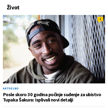
Život
1
AKTUELNO
Posle skoro 30 godina počinje suđenje za ubistvo
Tupaka Šakura: Isplivali novi detalji