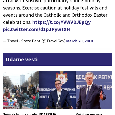
attacks in Kosovo, particularly during holiday
seasons. Exercise caution at holiday festivals and
events around the Catholic and Orthodox Easter
celebrations.
https://t.co/YVWVDJEpQy
pic.twitter.com/d1pJPywtXH
— Travel - State Dept (@TravelGov)
March 28, 2018
Udarne vesti
Snimak koji je ogolio
ЕПАРХИЈА
Vučić se upravo