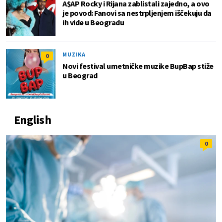
A$AP Rocky i Rijana zablistali zajedno, a ovo
je povod: Fanovi sa nestrpljenjem iščekuju da
ih vide u Beogradu
MUZIKA
0
Novi festival umetničke muzike BupBap stiže
u Beograd
English
0