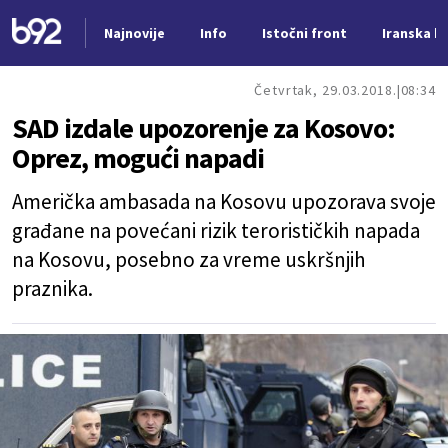
Najnovije
Info
Istočni front
Iranska kr
Nova vest
Četvrtak, 29.03.2018.
08:34
SAD izdale upozorenje za Kosovo:
Oprez, mogući napadi
Američka ambasada na Kosovu upozorava svoje
građane na povećani rizik terorističkih napada
na Kosovu, posebno za vreme uskršnjih
praznika.