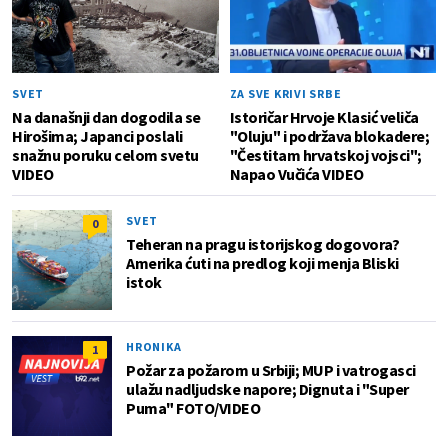
SVET
ZA SVE KRIVI SRBE
Na današnji dan dogodila se
Istoričar Hrvoje Klasić veliča
Hirošima; Japanci poslali
"Oluju" i podržava blokadere;
snažnu poruku celom svetu
"Čestitam hrvatskoj vojsci";
VIDEO
Napao Vučića VIDEO
SVET
0
Teheran na pragu istorijskog dogovora?
Amerika ćuti na predlog koji menja Bliski
istok
HRONIKA
1
Požar za požarom u Srbiji; MUP i vatrogasci
ulažu nadljudske napore; Dignuta i "Super
Puma" FOTO/VIDEO