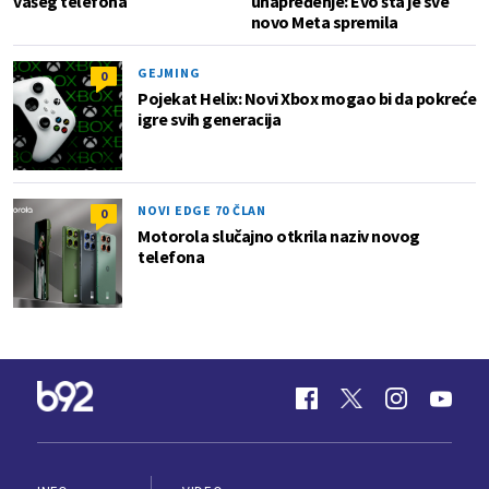
vašeg telefona
unapređenje: Evo šta je sve
novo Meta spremila
GEJMING
0
Pojekat Helix: Novi Xbox mogao bi da pokreće
igre svih generacija
NOVI EDGE 70 ČLAN
0
Motorola slučajno otkrila naziv novog
telefona