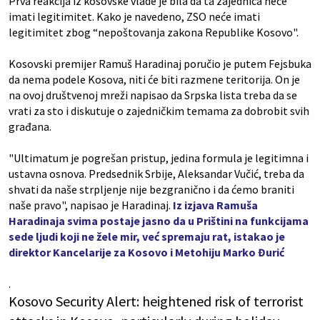
Prva reakcija iz kosovske vlade je bila da ta zajednica neće
imati legitimitet. Kako je navedeno, ZSO neće imati
legitimitet zbog “nepoštovanja zakona Republike Kosovo".
Kosovski premijer Ramuš Haradinaj poručio je putem Fejsbuka
da nema podele Kosova, niti će biti razmene teritorija. On je
na ovoj društvenoj mreži napisao da Srpska lista treba da se
vrati za sto i diskutuje o zajedničkim temama za dobrobit svih
građana.
"Ultimatum je pogrešan pristup, jedina formula je legitimna i
ustavna osnova. Predsednik Srbije, Aleksandar Vučić, treba da
shvati da naše strpljenje nije bezgranično i da ćemo braniti
naše pravo", napisao je Haradinaj.
Iz izjava Ramuša
Haradinaja svima postaje jasno da u Prištini na funkcijama
sede ljudi koji ne žele mir, već spremaju rat, istakao je
direktor Kancelarije za Kosovo i Metohiju Marko Đurić
.
Kosovo Security Alert: heightened risk of terrorist