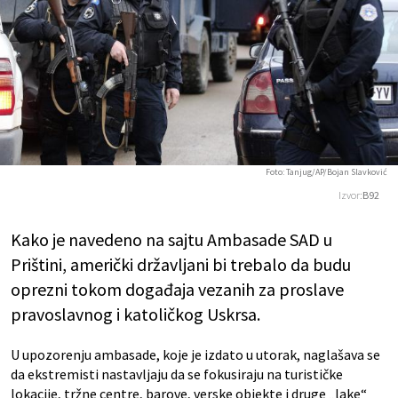
Foto: Tanjug/AP/Bojan Slavković
Izvor:
B92
Kako je navedeno na sajtu Ambasade SAD u
Prištini, američki državljani bi trebalo da budu
oprezni tokom događaja vezanih za proslave
pravoslavnog i katoličkog Uskrsa.
U upozorenju ambasade, koje je izdato u utorak, naglašava se
da ekstremisti nastavljaju da se fokusiraju na turističke
lokacije, tržne centre, barove, verske objekte i druge „lake“