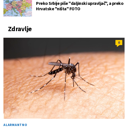
Preko Srbije piše "daljinski upravljač", a preko
Hrvatske "ništa" FOTO
Zdravlje
0
ALARMANTNO