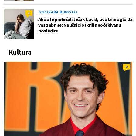
GODINAMA MIROVALI
1
Ako ste preležali težak kovid, ovo bi moglo da
vas zabrine: Naučnici otkrili neočekivanu
posledicu
Kultura
0