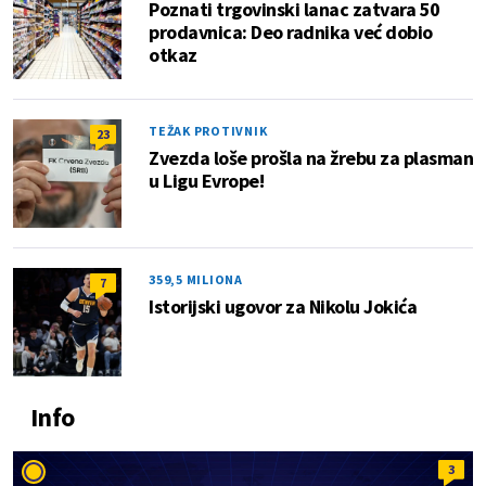
Poznati trgovinski lanac zatvara 50
prodavnica: Deo radnika već dobio
otkaz
TEŽAK PROTIVNIK
23
Zvezda loše prošla na žrebu za plasman
u Ligu Evrope!
359,5 MILIONA
7
Istorijski ugovor za Nikolu Jokića
Info
3