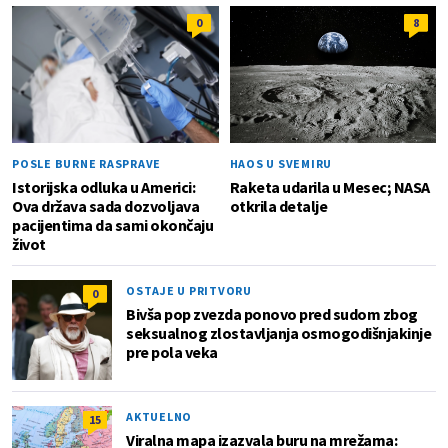
0
8
POSLE BURNE RASPRAVE
HAOS U SVEMIRU
Istorijska odluka u Americi:
Raketa udarila u Mesec; NASA
Ova država sada dozvoljava
otkrila detalje
pacijentima da sami okončaju
život
OSTAJE U PRITVORU
0
Bivša pop zvezda ponovo pred sudom zbog
seksualnog zlostavljanja osmogodišnjakinje
pre pola veka
AKTUELNO
15
Viralna mapa izazvala buru na mrežama: