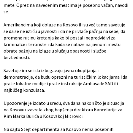
mete. Oprez na navedenim mestima je posebno važan, navodi
se.
Amerikancima koji dolaze na Kosovo ili su već tamo savetuje
se da se ne ističu u javnosti i da ne privlače pažnju na sebe, da
promene rutinu kretanja kako bi postali nepredvidivi za
kriminalce i teroriste i da kada se nalaze na javnom mestu
obrate pažnju na izlaze u slučaju opasnosti i službe
bezbednosti.
Savetuje im se i da izbegavaju javna okupljanja i
demonstracije, da budu oprezni na turističkim lokacijama i da
prate lokalne medije i prate instrukcije Ambasade SAD ili
najbližeg konzulata.
Upozorenje je izdato u sredu, dva dana nakon što je situacija
na Kosovu uzavrela zbog hapšenja direktora Kancelarije za
Kim Marka Đurića u Kosovskoj Mitrovici.
Na sajtu Stejt departmenta za Kosovo nema posebnih