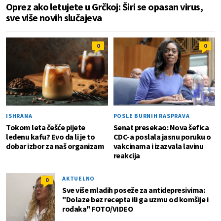
Oprez ako letujete u Grčkoj: Širi se opasan virus,
sve više novih slučajeva
0
0
ISHRANA
POSLE BURNIH RASPRAVA
Tokom leta češće pijete
Senat presekao: Nova šefica
ledenu kafu? Evo da li je to
CDC-a poslala jasnu poruku o
dobar izbor za naš organizam
vakcinama i izazvala lavinu
reakcija
AKTUELNO
0
Sve više mladih poseže za antidepresivima:
"Dolaze bez recepta ili ga uzmu od komšije i
rođaka" FOTO/VIDEO