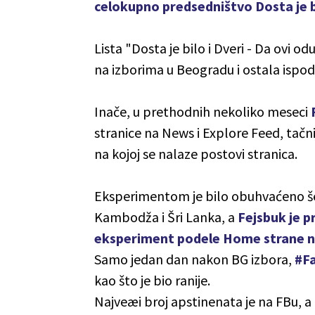
celokupno predsedništvo Dosta je b
Lista "Dosta je bilo i Dveri - Da ovi od
na izborima u Beogradu i ostala ispod
Inače, u prethodnih nekoliko meseci
stranice na News i Explore Feed, tačnij
na kojoj se nalaze postovi stranica.
Eksperimentom je bilo obuhvaćeno šest
Kambodža i Šri Lanka, a
Fejsbuk je p
eksperiment podele Home strane na
Samo jedan dan nakon BG izbora,
#F
kao što je bio ranije.
Najveæi broj apstinenata je na FBu, a 