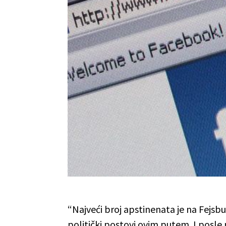
“Najveći broj apstinenata je na Fejsbu
politički postovi ovim putem. I posle 