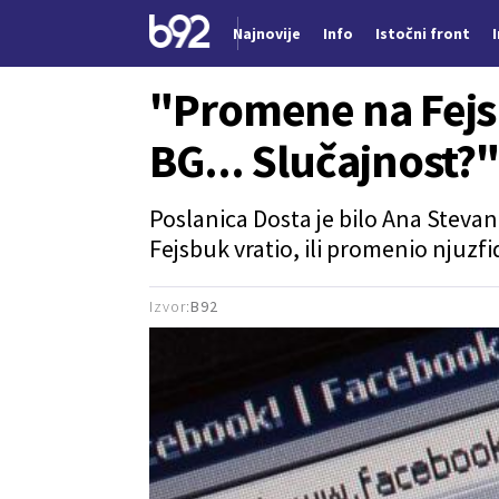
Najnovije
Info
Istočni front
Nova vest
"Promene na Fejs
BG... Slučajnost?
Poslanica Dosta je bilo Ana Stevano
Fejsbuk vratio, ili promenio njuzf
Izvor:
B92