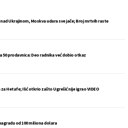
e nad Ukrajinom, Moskva udara sve jače; Broj mrtvih raste
a 50 prodavnica: Deo radnika već dobio otkaz
a Hetafe; Ilić otkrio zašto Ugrešić nije igrao VIDEO
 nagradu od 100 miliona dolara