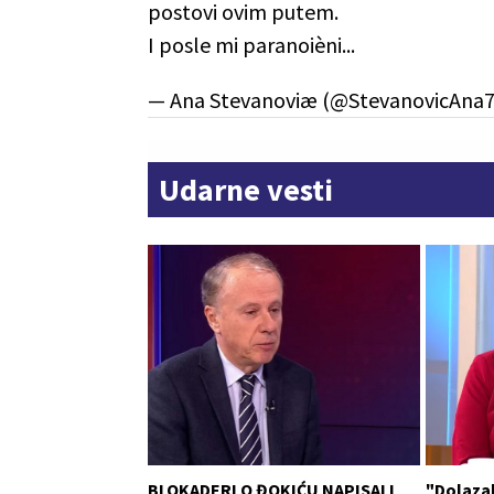
postovi ovim putem.
I posle mi paranoièni...
— Ana Stevanoviæ (@StevanovicAna
Udarne vesti
BLOKADERI O ĐOKIĆU NAPISALI
"Dolaza