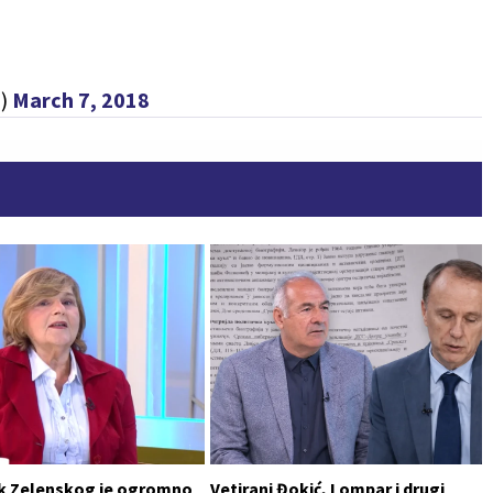
7)
March 7, 2018
k Zelenskog je ogromno
Vetirani Đokić, Lompar i drugi