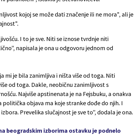
ljivost kojoj se može dati značenje ili ne mora", ali je
ajnost".
ivošću. I to je sve. Niti se iznose tvrdnje niti
lično”, napisala je ona u odgovoru jednom od
mi je bila zanimljiva i ništa više od toga. Niti
iše od toga. Dakle, neobičnu zanimljivost s
ću. Najviše apstinenata je na Fejsbuku, a onakva
politička objava ma koje stranke dođe do njih. I
bora. Prevelika slučajnost je sve to”, dodala je ona.
 na beogradskim izborima ostavku je podnelo