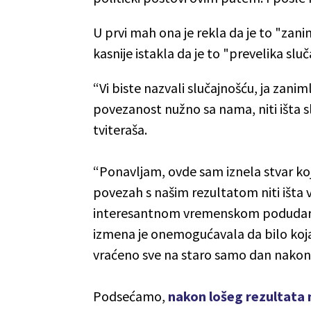
U prvi mah ona je rekla da je to "zanim
kasnije istakla da je to "prevelika sluč
“Vi biste nazvali slučajnošću, ja zanimlj
povezanost nužno sa nama, niti išta s
tviteraša.
“Ponavljam, ovde sam iznela stvar koja 
povezah s našim rezultatom niti išta v
interesantnom vremenskom podudarnoš
izmena je onemogućavala da bilo koja 
vraćeno sve na staro samo dan nakon iz
Podsećamo,
nakon lošeg rezultata