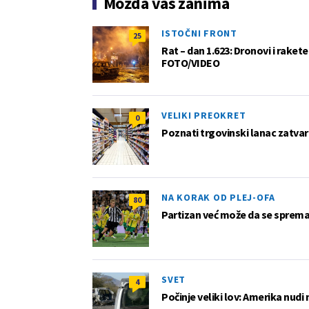
Možda vas zanima
ISTOČNI FRONT
25
Rat – dan 1.623: Dronovi i raket
FOTO/VIDEO
VELIKI PREOKRET
0
Poznati trgovinski lanac zatvar
NA KORAK OD PLEJ-OFA
80
Partizan već može da se sprema z
SVET
4
Počinje veliki lov: Amerika nudi