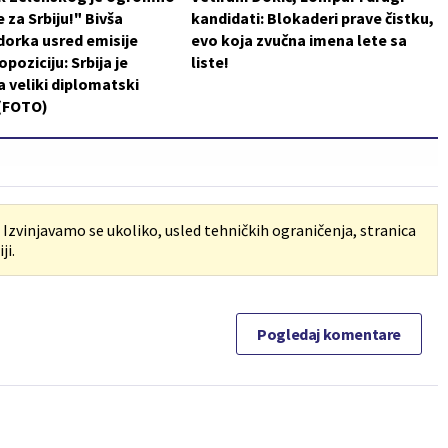
 za Srbiju!" Bivša
kandidati: Blokaderi prave čistku,
orka usred emisije
evo koja zvučna imena lete sa
poziciju: Srbija je
liste!
a veliki diplomatski
 (FOTO)
. Izvinjavamo se ukoliko, usled tehničkih ograničenja, stranica
ji.
Pogledaj komentare