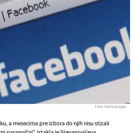
Foto: Gettyimages
ku, a mesecima pre izbora do njih nisu stizali
mi paranoični”, istakla je Stevanovićeva.