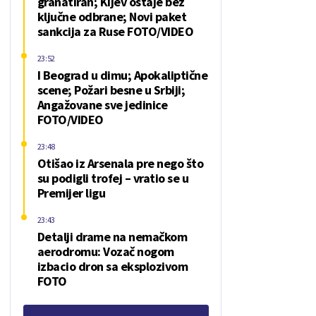
granatiran; Kijev ostaje bez
ključne odbrane; Novi paket
sankcija za Ruse FOTO/VIDEO
23:52
I Beograd u dimu; Apokaliptične
scene; Požari besne u Srbiji;
Angažovane sve jedinice
FOTO/VIDEO
23:48
Otišao iz Arsenala pre nego što
su podigli trofej – vratio se u
Premijer ligu
23:43
Detalji drame na nemačkom
aerodromu: Vozač nogom
izbacio dron sa eksplozivom
FOTO