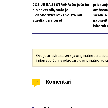
DOSIJE NA 39 STRANA: Do juče im
priznanje
bio saveznik, sada je
ambasad
''visokorizičan'' - Evo šta mu
sasekla o
stavljaju na teret
napravil
iskorak
Ovo je arhivirana verzija originalne stranice
i njen sadržaj ne odgovaraju originalnoj verzi
Komentari
9