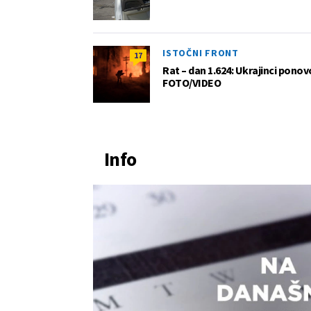
ISTOČNI FRONT
17
Rat – dan 1.624: Ukrajinci pono
FOTO/VIDEO
Info