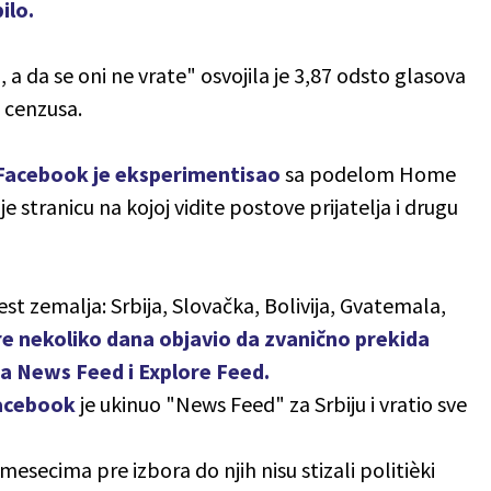
ilo.
u, a da se oni ne vrate" osvojila je 3,87 odsto glasova
 cenzusa.
Facebook je eksperimentisao
sa podelom Home
e stranicu na kojoj vidite postove prijatelja i drugu
 zemalja: Srbija, Slovačka, Bolivija, Gvatemala,
re nekoliko dana objavio da zvanično prekida
 News Feed i Explore Feed.
acebook
je ukinuo "News Feed" za Srbiju i vratio sve
mesecima pre izbora do njih nisu stizali politièki