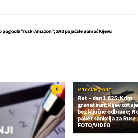
vo pogodili "ruski Amazon"; SAD pojačale pomoć Kijevu
0
ISTOČNI FRONT
Rat – dan 1.625: Krim
granatiran; Kijev ostaj
bez ključne odbrane; N
paket sankcija za Ruse
FOTO/VIDEO