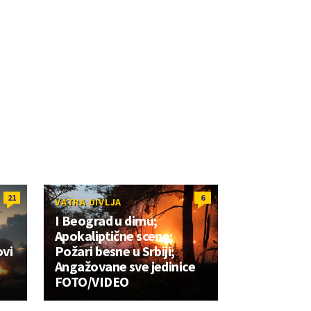
21
6
VATRA DIVLJA
I Beograd u dimu;
e
Apokaliptične scene;
ovi
Požari besne u Srbiji;
Angažovane sve jedinice
FOTO/VIDEO