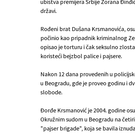
ubistva premijera Srbije Zorana Ðinđi
državi.
Rođeni brat Dušana Krsmanovića, osu
počinio kao pripadnik kriminalnog Z
opisao je torturu i čak seksulno zlostav
koristeći bejzbol palice i pajsere.
Nakon 12 dana provedenih u policijskoj
u Beogradu, gde je proveo godinu i dv
slobode.
Ðorđe Krsmanović je 2004. godine os
Okružnim sudom u Beogradu na četiri 
"pajser brigade", koja se bavila iznud