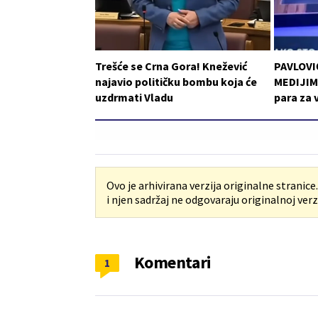
Trešće se Crna Gora! Knežević
PAVLOVI
najavio političku bombu koja će
MEDIJIMA
uzdrmati Vladu
para za 
Ovo je arhivirana verzija originalne stranice
i njen sadržaj ne odgovaraju originalnoj verzi
Komentari
1