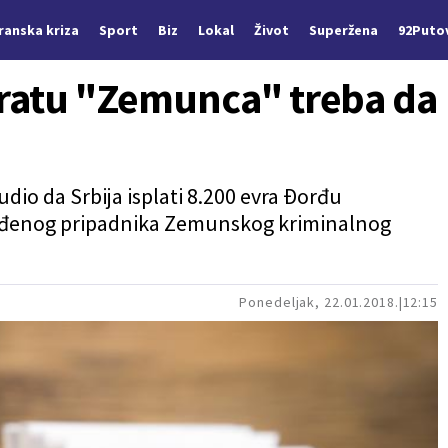
Iranska kriza
Sport
Biz
Lokal
Život
Superžena
92Puto
bratu "Zemunca" treba da
udio da Srbija isplati 8.200 evra Ðorđu
đenog pripadnika Zemunskog kriminalnog
Ponedeljak, 22.01.2018.
12:15