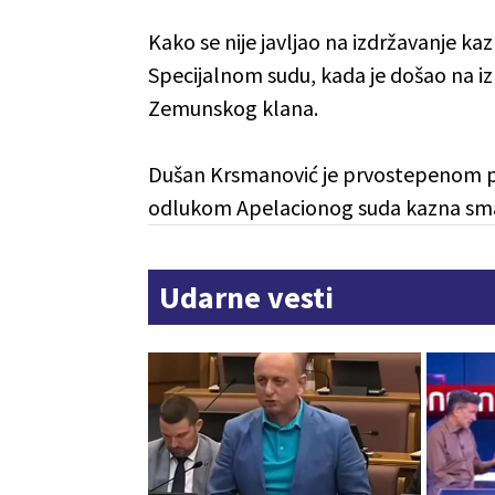
Kako se nije javljao na izdržavanje ka
Specijalnom sudu, kada je došao na iz
Zemunskog klana.
Dušan Krsmanović je prvostepenom pr
odlukom Apelacionog suda kazna sma
Udarne vesti