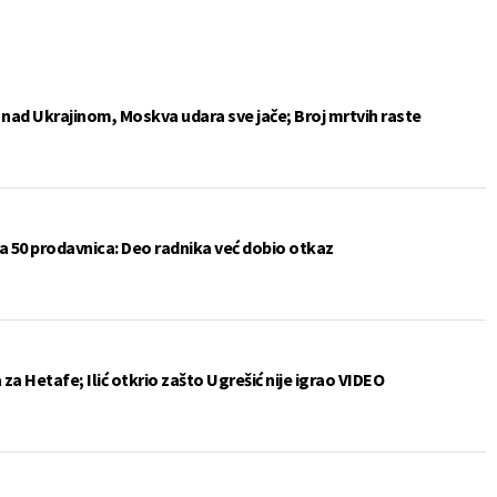
e nad Ukrajinom, Moskva udara sve jače; Broj mrtvih raste
a 50 prodavnica: Deo radnika već dobio otkaz
a Hetafe; Ilić otkrio zašto Ugrešić nije igrao VIDEO