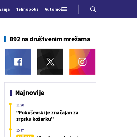
vanja
Tehnopolis
Automobili
B92 na društvenim mrežama
Najnovije
11:20
"Pokuševski je značajan za
srpsku košarku"
10:57