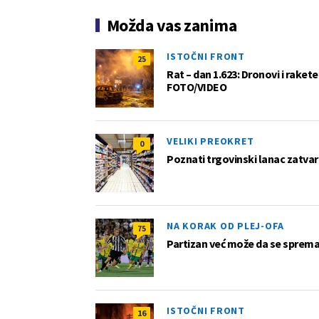
Možda vas zanima
ISTOČNI FRONT
25
Rat – dan 1.623: Dronovi i raket
FOTO/VIDEO
VELIKI PREOKRET
0
Poznati trgovinski lanac zatvar
NA KORAK OD PLEJ-OFA
75
Partizan već može da se sprema z
ISTOČNI FRONT
16