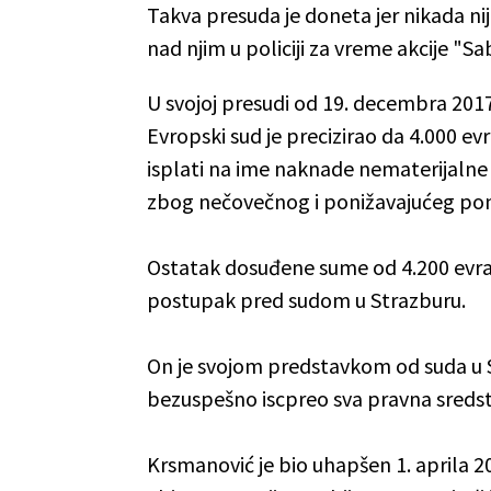
Takva presuda je doneta jer nikada nije
nad njim u policiji za vreme akcije "Sab
U svojoj presudi od 19. decembra 2017.
Evropski sud je precizirao da 4.000 e
isplati na ime naknade nematerijalne 
zbog nečovečnog i ponižavajućeg pon
Ostatak dosuđene sume od 4.200 evra
postupak pred sudom u Strazburu.
On je svojom predstavkom od suda u St
bezuspešno iscpreo sva pravna sredst
Krsmanović je bio uhapšen 1. aprila 2