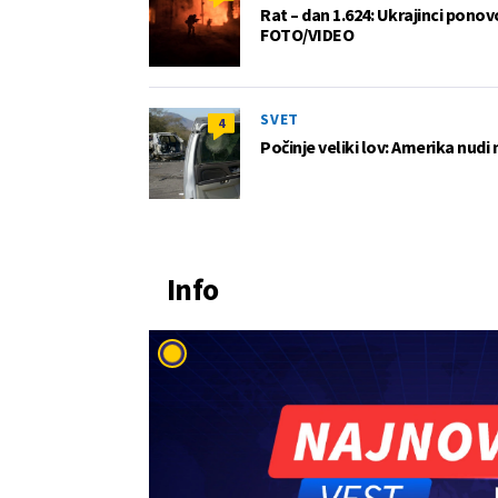
Rat – dan 1.624: Ukrajinci pono
FOTO/VIDEO
SVET
4
Počinje veliki lov: Amerika nudi
Info