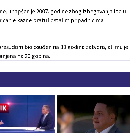
zne, uhapšen je 2007. godine zbog izbegavanja i to u
ricanje kazne bratu i ostalim pripadnicima
esudom bio osuđen na 30 godina zatvora, ali mu je
njena na 20 godina.