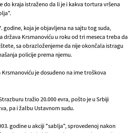
 do kraja istraženo da li je i kakva tortura vršena
lja".
 godine, koja je objavljena na sajtu tog suda,
vra država Krsmanoviću u roku od tri meseca treba da
štete, sa obrazloženjeme da nije okončala istragu
ašanja policije prema njemu.
 Krsmanoviću je dosuđeno na ime troškova
razburu tražio 20.000 evra, pošto je u Srbiji
va, pa i žalbu Ustavnom sudu.
003. godine u akciji "sablja", sprovedenoj nakon