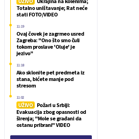
UŽIVO
Ukrajina na kolenima;
Totalno uništavanje; Rat neće
stati FOTO/VIDEO
11:19
Ovaj čovek je zagrmeo usred
Zagreba: "Ono što smo čuli
tokom proslave 'Oluje' je
jezivo"
11:18
Ako sklonite pet predmeta iz
stana, bićete manje pod
stresom
11:02
UŽIVO
Požari u Srbiji:
Evakuacija zbog opasnosti od
širenja; "Mole se građani da
ostanu pribrani" VIDEO