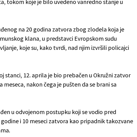
ća, tokom koje je bilo uvedeno vanredno stanje u
đenog na 20 godina zatvora zbog zlodela koja je
emunskog klana, u predstavci Evropskom sudu
ljanje, koje su, kako tvrdi, nad njim izvršili policajci
 stanci, 12. aprila je bio prebačen u Okružni zatvor
a meseca, nakon čega je pušten da se brani sa
uđen u odvojenom postupku koji se vodio pred
godine i 10 meseci zatvora kao pripadnik takozvane
ama.