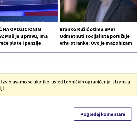
Ć NA OPOZICIONIM
Branko Ružić otima SPS?
: Mali je u pravu, ima
Odmetnuti socijalista poručuje
veće plate i penzije
vrhu stranke: Ovo je mazohizam
. Izvinjavamo se ukoliko, usled tehničkih ograničenja, stranica
ji.
Pogledaj komentare