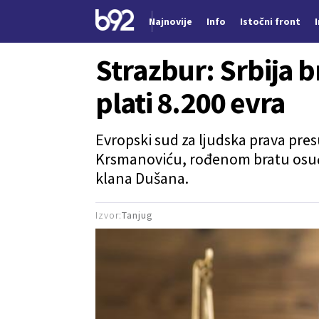
Najnovije
Info
Istočni front
Nova vest
Strazbur: Srbija 
plati 8.200 evra
Evropski sud za ljudska prava pres
Krsmanoviću, rođenom bratu osu
klana Dušana.
Izvor:
Tanjug