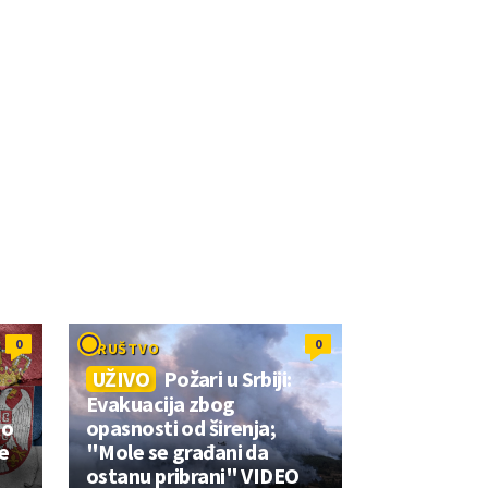
0
0
DRUŠTVO
UŽIVO
Požari u Srbiji:
Evakuacija zbog
to
opasnosti od širenja;
e
"Mole se građani da
ostanu pribrani" VIDEO