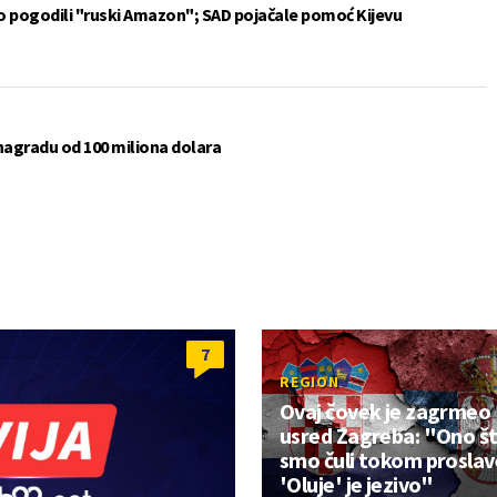
vo pogodili "ruski Amazon"; SAD pojačale pomoć Kijevu
 nagradu od 100 miliona dolara
7
REGION
Ovaj čovek je zagrmeo
usred Zagreba: "Ono š
smo čuli tokom proslav
'Oluje' je jezivo"