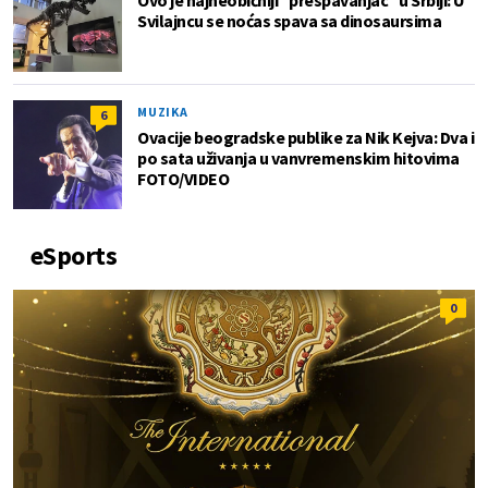
Svilajncu se noćas spava sa dinosaursima
MUZIKA
6
Ovacije beogradske publike za Nik Kejva: Dva i
po sata uživanja u vanvremenskim hitovima
FOTO/VIDEO
eSports
0