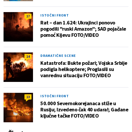
ISTOČNI FRONT
17
Rat – dan 1.624: Ukrajinci ponovo
pogodili "ruski Amazon"; SAD pojačale
pomoć Kijevu FOTO/VIDEO
DRAMATIČNE SCENE
14
Katastrofa: Bukte požari; Vojska Srbije
podigla helikoptere; Proglasili su
vanrednu situaciju FOTO/VIDEO
ISTOČNI FRONT
13
50.000 Severnokorejanaca stiže u
Rusiju; Izvedeno čak 40 udara!; Gađane
ključne tačke FOTO/VIDEO