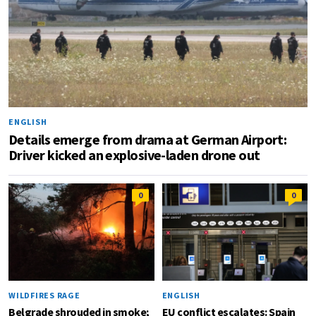
ENGLISH
Details emerge from drama at German Airport:
Driver kicked an explosive-laden drone out
0
0
WILDFIRES RAGE
ENGLISH
Belgrade shrouded in smoke;
EU conflict escalates: Spain