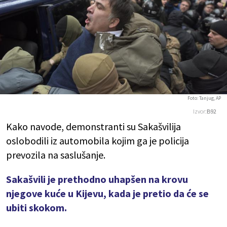
Foto: Tanjug, AP
Izvor:
B92
Kako navode, demonstranti su Sakašvilija
oslobodili iz automobila kojim ga je policija
prevozila na saslušanje.
Sakašvili je prethodno uhapšen na krovu
njegove kuće u Kijevu, kada je pretio da će se
ubiti skokom.