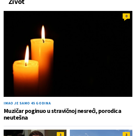
Život
0
IMAO JE SAMO 45 GODINA
Muzičar poginuo u stravičnoj nesreći, porodica
neutešna
3
3