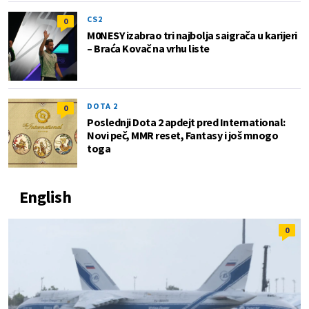
CS2
0
M0NESY izabrao tri najbolja saigrača u karijeri
– Braća Kovač na vrhu liste
DOTA 2
0
Poslednji Dota 2 apdejt pred International:
Novi peč, MMR reset, Fantasy i još mnogo
toga
English
0