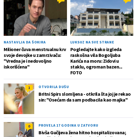
NASTAVLJA DA ŠOKIRA
LUKSUZ NA SVE STRANE
Milioner čuva menstrualnu krv
Pogledajte kako izgleda
svoje devojke u zamrzivaču:
raskošna vila Bogoljuba
"Vredna je i nedovoljno
Karića na moru: Zidovi u
iskorišćena"
staklu, ogroman bazen...
FOTO
OTVORILA DUŠU
1
Britni Spirs slomljena - otkrila šta joj je rekao
sin: "Osećam da sam podbacila kao majka"
PROVELA 17 GODINA U ZATVORU
0
Bivša Gučijeva žena hitno hospitalizovana;