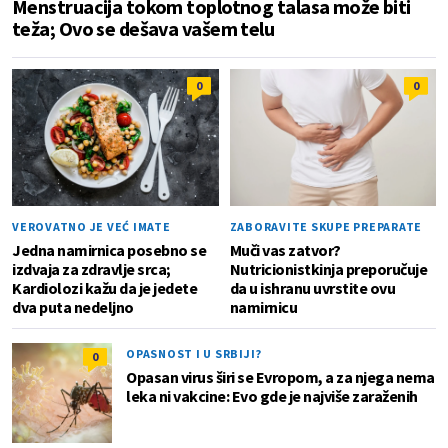
Menstruacija tokom toplotnog talasa može biti
teža; Ovo se dešava vašem telu
0
0
VEROVATNO JE VEĆ IMATE
ZABORAVITE SKUPE PREPARATE
Jedna namirnica posebno se
Muči vas zatvor?
izdvaja za zdravlje srca;
Nutricionistkinja preporučuje
Kardiolozi kažu da je jedete
da u ishranu uvrstite ovu
dva puta nedeljno
namirnicu
OPASNOST I U SRBIJI?
0
Opasan virus širi se Evropom, a za njega nema
leka ni vakcine: Evo gde je najviše zaraženih