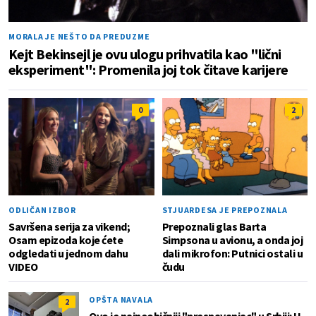
MORALA JE NEŠTO DA PREDUZME
Kejt Bekinsejl je ovu ulogu prihvatila kao "lični
eksperiment": Promenila joj tok čitave karijere
0
2
ODLIČAN IZBOR
STJUARDESA JE PREPOZNALA
Savršena serija za vikend;
Prepoznali glas Barta
Osam epizoda koje ćete
Simpsona u avionu, a onda joj
odgledati u jednom dahu
dali mikrofon: Putnici ostali u
VIDEO
čudu
OPŠTA NAVALA
2
Ovo je najneobičniji "prespavanjac" u Srbiji: U