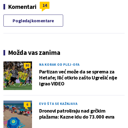
14
Komentari
Pogledaj komentare
Možda vas zanima
NA KORAK OD PLEJ-OFA
80
Partizan već može da se sprema za
Hetafe; Ilić otkrio zašto Ugrešić nije
igrao VIDEO
EVO ŠTA SE KAŽNJAVA
6
Dronovi patroliraju nad grčkim
plažama: Kazne idu do 73.000 evra