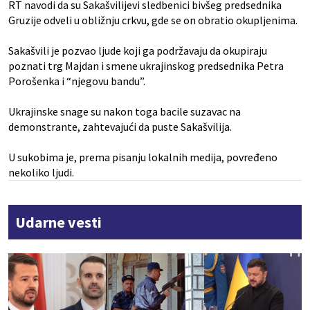
RT navodi da su Sakašvilijevi sledbenici bivšeg predsednika
Gruzije odveli u obližnju crkvu, gde se on obratio okupljenima.
Sakašvili je pozvao ljude koji ga podržavaju da okupiraju
poznati trg Majdan i smene ukrajinskog predsednika Petra
Porošenka i “njegovu bandu”.
Ukrajinske snage su nakon toga bacile suzavac na
demonstrante, zahtevajući da puste Sakašvilija.
U sukobima je, prema pisanju lokalnih medija, povređeno
nekoliko ljudi.
Udarne vesti