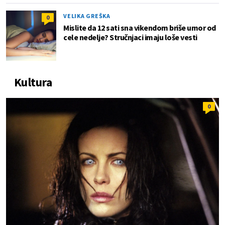
VELIKA GREŠKA
0
Mislite da 12 sati sna vikendom briše umor od
cele nedelje? Stručnjaci imaju loše vesti
Kultura
0