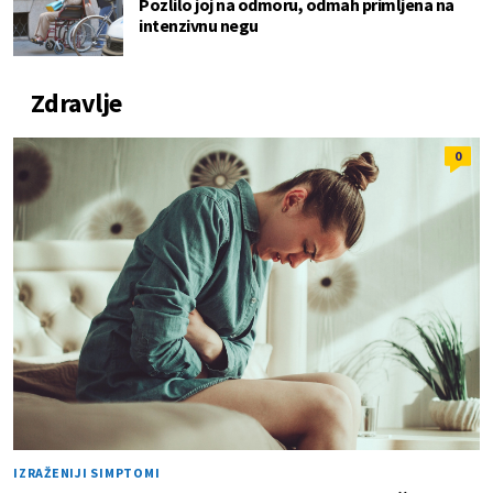
Pozlilo joj na odmoru, odmah primljena na
intenzivnu negu
Zdravlje
0
IZRAŽENIJI SIMPTOMI