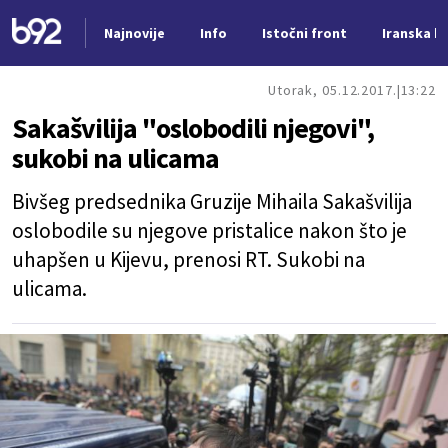
Najnovije
Info
Istočni front
Iranska kr
Nova vest
Utorak, 05.12.2017.
13:22
Sakašvilija "oslobodili njegovi",
sukobi na ulicama
Bivšeg predsednika Gruzije Mihaila Sakašvilija
oslobodile su njegove pristalice nakon što je
uhapšen u Kijevu, prenosi RT. Sukobi na
ulicama.