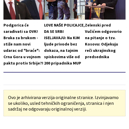
Podgorica će
LOVE NAŠE POLICAJCE,
Zelenski pred
sarađivati sa OVK!
DA SE SRBI
Vučićem odgovorio
Bruka za brukom -
ISELJAVAJU: Na KiM
na pitanje o tzv.
stiže nam novi
ljude privode bez
Kosovu: Odjekuju
udarac od "braće":
dokaza, na tajnim
reči ukrajinskog
Crna Gora u vojnom
spiskovima više od
predsednika
paktu protiv Srbije?!
200 pripadnika MUP
Ovo je arhivirana verzija originalne stranice. Izvinjavamo
se ukoliko, usled tehničkih ograničenja, stranica i njen
sadržaj ne odgovaraju originalnoj verziji.