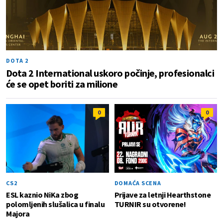
DOTA 2
Dota 2 International uskoro počinje, profesionalci
će se opet boriti za milione
0
0
CS2
DOMAĆA SCENA
ESL kaznio NiKa zbog
Prijave za letnji Hearthstone
polomljenih slušalica u finalu
TURNIR su otvorene!
Majora