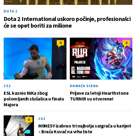
DOTA 2
Dota 2 International uskoro počinje, profesionalci
će se opet boriti za milione
0
0
CS2
DOMAĆA SCENA
ESL kaznio NiKa zbog
Prijave za letnji Hearthstone
polomljenih slušalica u finalu
TURNIR su otvorene!
Majora
CS2
0
M0NESY izabrao tri najbolja saigrača u karijeri
– Braća Kovač na vrhu liste