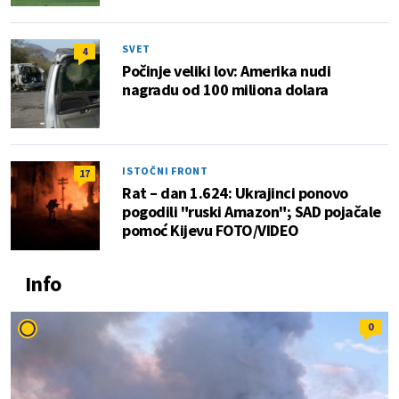
SVET
4
Počinje veliki lov: Amerika nudi
nagradu od 100 miliona dolara
ISTOČNI FRONT
17
Rat – dan 1.624: Ukrajinci ponovo
pogodili "ruski Amazon"; SAD pojačale
pomoć Kijevu FOTO/VIDEO
Info
0