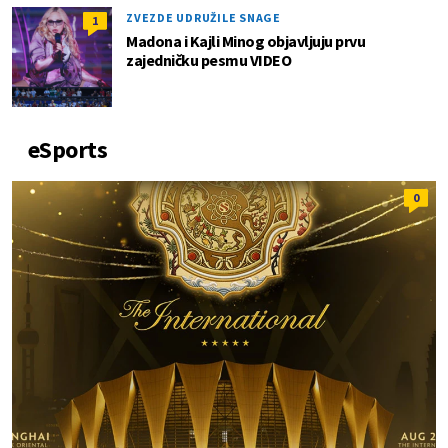
ZVEZDE UDRUŽILE SNAGE
1
Madona i Kajli Minog objavljuju prvu
zajedničku pesmu VIDEO
eSports
0