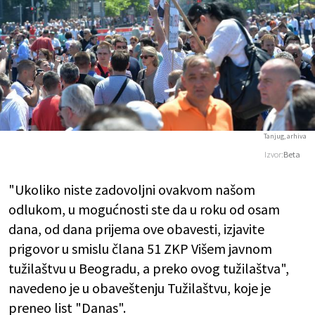
Tanjug, arhiva
Izvor:
Beta
"Ukoliko niste zadovoljni ovakvom našom
odlukom, u mogućnosti ste da u roku od osam
dana, od dana prijema ove obavesti, izjavite
prigovor u smislu člana 51 ZKP Višem javnom
tužilaštvu u Beogradu, a preko ovog tužilaštva",
navedeno je u obaveštenju Tužilaštvu, koje je
preneo list "Danas".