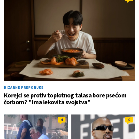
BIZARNE PREPORUKE
Korejci se protiv toplotnog talasa bore psećom
čorbom? "Ima lekovita svojstva"
4
0