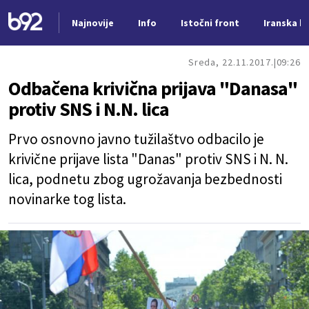
Najnovije
Info
Istočni front
Iranska kr
Nova vest
Sreda, 22.11.2017.
09:26
Odbačena krivična prijava "Danasa"
protiv SNS i N.N. lica
Prvo osnovno javno tužilaštvo odbacilo je
krivične prijave lista "Danas" protiv SNS i N. N.
lica, podnetu zbog ugrožavanja bezbednosti
novinarke tog lista.