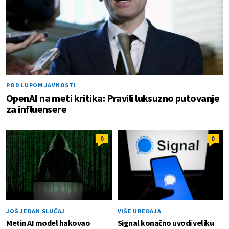
POD LUPOM JAVNOSTI
OpenAI na meti kritika: Pravili luksuzno putovanje
za influensere
0
0
JOŠ JEDAN SLUČAJ
VIŠE UREĐAJA
Metin AI model hakovao
Signal konačno uvodi veliku