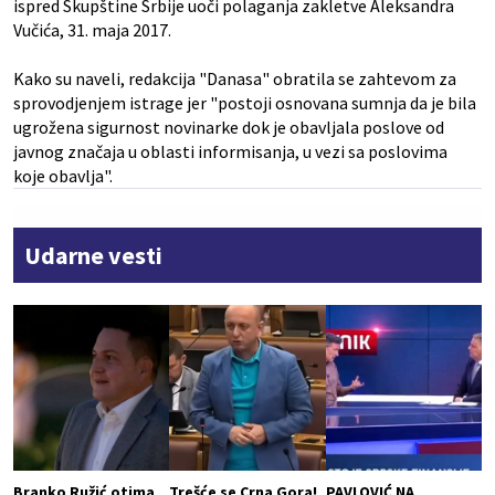
ispred Skupštine Srbije uoči polaganja zakletve Aleksandra
Vučića, 31. maja 2017.
Kako su naveli, redakcija "Danasa" obratila se zahtevom za
sprovodjenjem istrage jer "postoji osnovana sumnja da je bila
ugrožena sigurnost novinarke dok je obavljala poslove od
javnog značaja u oblasti informisanja, u vezi sa poslovima
koje obavlja".
Udarne vesti
Branko Ružić otima
Trešće se Crna Gora!
PAVLOVIĆ NA