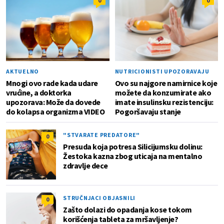
0
0
AKTUELNO
NUTRICIONISTI UPOZORAVAJU
Mnogi ovo rade kada udare
Ovo su najgore namirnice koje
vrućine, a doktorka
možete da konzumirate ako
upozorava: Može da dovede
imate insulinsku rezistenciju:
do kolapsa organizma VIDEO
Pogoršavaju stanje
"STVARATE PREDATORE"
0
Presuda koja potresa Silicijumsku dolinu:
Žestoka kazna zbog uticaja na mentalno
zdravlje dece
STRUČNJACI OBJASNILI
0
Zašto dolazi do opadanja kose tokom
korišćenja tableta za mršavljenje?