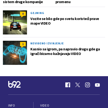
sistem druge kompanije
promenu
GEJMING
0
Vozite se bilo gde po svetu koristeći prave
mape VIDEO
NEVIĐENO IZVINJENJE
1
Kasnio sa igrom, pa napravio drugu gde ga
igrači bizarno kažnjavaju VIDEO
INFO
VIDEO