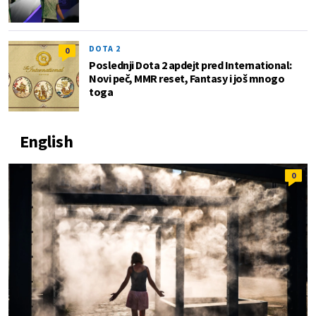
DOTA 2
0
Poslednji Dota 2 apdejt pred International:
Novi peč, MMR reset, Fantasy i još mnogo
toga
English
0