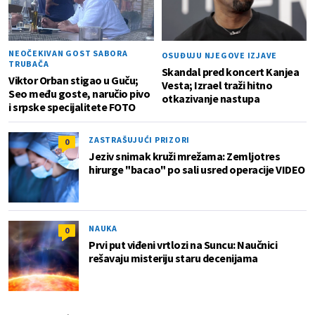
NEOČEKIVAN GOST SABORA
OSUĐUJU NJEGOVE IZJAVE
TRUBAČA
Skandal pred koncert Kanjea
Viktor Orban stigao u Guču;
Vesta; Izrael traži hitno
Seo među goste, naručio pivo
otkazivanje nastupa
i srpske specijalitete FOTO
ZASTRAŠUJUĆI PRIZORI
0
Jeziv snimak kruži mrežama: Zemljotres
hirurge "bacao" po sali usred operacije VIDEO
NAUKA
0
Prvi put viđeni vrtlozi na Suncu: Naučnici
rešavaju misteriju staru decenijama