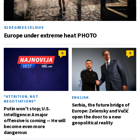
42 DEGREES CELSIUS
Europe under extreme heat PHOTO
0
0
"ATTRITION, NOT
ENGLISH
NEGOTIATIONS"
Serbia, the future bridge of
Putin won't stop; U.S.
Europe: Zelensky and Vučić
Intelligence: A major
open the door to a new
offensive is coming — He will
geopolitical reality
become even more
dangerous