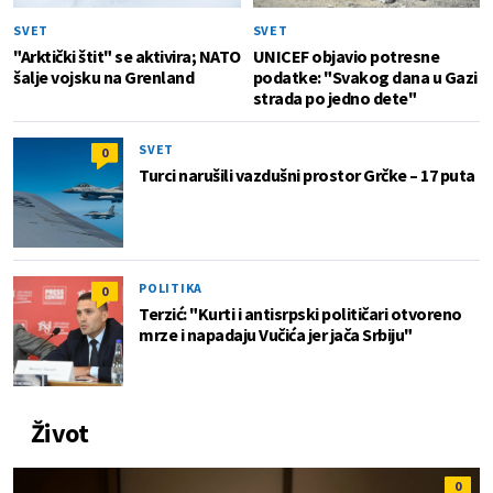
SVET
SVET
"Arktički štit" se aktivira; NATO
UNICEF objavio potresne
šalje vojsku na Grenland
podatke: "Svakog dana u Gazi
strada po jedno dete"
SVET
0
Turci narušili vazdušni prostor Grčke – 17 puta
POLITIKA
0
Terzić: "Kurti i antisrpski političari otvoreno
mrze i napadaju Vučića jer jača Srbiju"
Život
0