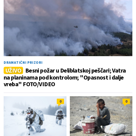
DRAMATIČNI PRIZORI
UŽIVO
Besni požar u Deliblatskoj peščari; Vatra
na planinama pod kontrolom; "Opasnost i dalje
vreba" FOTO/VIDEO
0
0