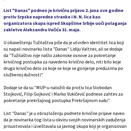
List "Danas" podneo je krivičnu prijavu 2. juna ove godine
protiv Srpske napredne stranke i N. N. lica kao
organizatora skupa ispred Skupštine Srbije uoči polaganja
zakletve Aleksandra Vučića 31. maja.
U obaveštenju Tužilaštva piše da je utvrđen identitet lica koji
su napali novinarku lista "Danas" Lidiju Valtner, ali se dodaje
da "Tužilaštvo nije našlo zakonske osnove za pokretanje
krivičnog postupka za navedeno krivično delo, niti bilo koje
drugo krivično delo za koje se koje se gonjenje preduzima po
službenoj dužnosti".
Dodaje se da su "MUP-u naložili da protiv lica Slobodan
Stojković, Filip Gojković i Marko Vukičević podnese zahtev za
pokretanje prekršajnog postupka Prekršajnom sudu".
List "Danas" je u obrazloženju podnete krivične prijave naveo
da je novinarka tog lista u okviru svojih novinarskih zaduženja
prisustvovala i izveštavala sa javnog skupa koji je organizovan