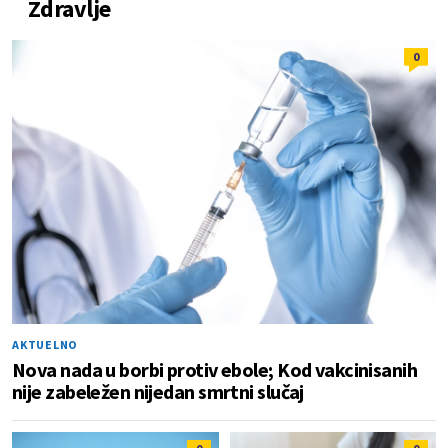
Zdravlje
0
AKTUELNO
Nova nada u borbi protiv ebole; Kod vakcinisanih
nije zabeležen nijedan smrtni slučaj