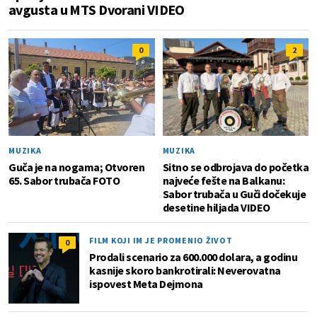
avgusta u MTS Dvorani VIDEO
0
2
MUZIKA
MUZIKA
Guča je na nogama; Otvoren
Sitno se odbrojava do početka
65. Sabor trubača FOTO
najveće fešte na Balkanu:
Sabor trubača u Guči dočekuje
desetine hiljada VIDEO
FILM KOJI IM JE PROMENIO ŽIVOT
0
Prodali scenario za 600.000 dolara, a godinu
kasnije skoro bankrotirali: Neverovatna
ispovest Meta Dejmona