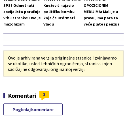
SPS? Odmetnuti
Knežević najavio
OPOZICIONIM
socijalista poručuje
političku bombu
MEDIJIMA: Mali je u
vrhu stranke: Ovo je
koja će uzdrmati
pravu, ima para za
mazohizam
Vladu
veće plate i penzije
Ovo je arhivirana verzija originalne stranice. Izvinjavamo
se ukoliko, usled tehničkih ograničenja, stranica i njen
sadržaj ne odgovaraju originalnoj verziji.
3
Komentari
Pogledaj komentare