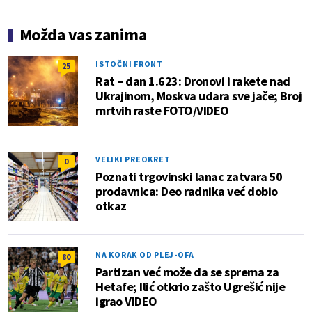
Možda vas zanima
ISTOČNI FRONT
25
Rat – dan 1.623: Dronovi i rakete nad
Ukrajinom, Moskva udara sve jače; Broj
mrtvih raste FOTO/VIDEO
VELIKI PREOKRET
0
Poznati trgovinski lanac zatvara 50
prodavnica: Deo radnika već dobio
otkaz
NA KORAK OD PLEJ-OFA
80
Partizan već može da se sprema za
Hetafe; Ilić otkrio zašto Ugrešić nije
igrao VIDEO