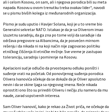
ali i celom Kosovu, on sam, ali i njegova porodica bili su meta
napada. Kosovu u ovom trenutku treba ovakav lider“, navodi
se u pismu bivših kolega iz međunarodnih organizacija.
Pismo je sudu uputio i Havijer Solana, koji je u to vreme bio
Generalni sekretar NATO. Istakao je da je sa Oliverom imao
izuzetnu saradnju, da ga zna po tome volji da sarađuje i da
održava pregovore sa Albancima, da je posvećen mirnom
rešenju i da nikada ni na koji način nije zagovarao politiku
etničkog čišćenja ili etničke mržnje. Sve vreme je zastupao
toleranciju, saradnju i pomirenje na Kosovu.
Apelacioni sud je odlučio da prvostepenu odluku poništi i
suđenje vrati na početak. Od ponovljenog suđenja porodica
Olivera Ivanovića očekuje da se dokaže da je Oliver apsolutno
nevin i da se skine ljaga sa njegovog imena. Neće nikada
oprostiti ono što su priredili Oliveru i nečiju zlu nameru da mu
naude, zarad sopstvenih interesa.
Sam Oliver Ivanović, kako je rekao za Život priča, ne očekuje da