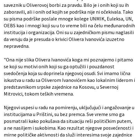
saveznik u Oliverovoj borbi za pravdu. Bilo je i onih koji su ih
zaboravili, ali i onih od kojih se podrška nije ni očekivala. Tako
su pisma podrške poslale mnoge kolege UNMIK, Euleksa, UN,
OEBS kao i mnogi koji su u to vreme bili na čelu međunarodnih
institucija i organizacija. Oni su u zajedničkom pismu naglasili
da veruju da je presuda o krivici Olivera Ivanovića izuzetno
nepravedna.
"Ona nije slika Olivera Ivanovića koga mi poznajemo i pitamo
se koji su motivi onih koji su ga optužili i pouzdanost
svedočenja koja su doprinela njegovoj osudi. Svi imamo lična
iskustva u radu sa Oliverom Ivanovićem kao lokalnim liderom i
predstavnikom srpske zajednice na Kosovu, u Severnoj
Mitrovici, tokom teških vremena.
Njegovi uspesi u radu na pomirenju, uključujući i angažovanje u
institucijama u Prištini, su bez premca. Sve vreme smo ga
posmatrali kako pokušava da situaciju reši političkim putem,
a ne nasiljem i sukobima. Kao rezultat njegove posvećenosti i
mirne političke aktivnosti da služi interesima svoje zajednice