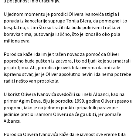
u potpunosti bio uračunljiv.
U jednom momentu je porodici Olivera Ivanovića stigla i
ponuda iz kancelarije supruge Tonija Blera, da pomogne i to
besplatno, s tim što su tražili da budu pokriveni troškovi
boravka tima, putovanja i slično, što je iznosilo oko pola
miliona evra.
Porodica kaže i da im je tražen novac za pomoć da Oliver
poprečno bude pušten iz zatvora, i to od ljudi koje su smatrali
prijateljima. Ali, porodica je uvek bila uverena da oni rade
ispravnu stvar, jer je Oliver apsolutno nevin i da nema potrebe
raditi nešto van protokola.
U korist Olivera Ivanovića svedočili su i neki Albanci, kao na
primer Agim Deva, čiju je porodicu 1999. godine Oliver spasao u
progonu, iako je na jednom punktu pripadnik paravojne
jedinice pretio i samom Oliveru da će ga ubiti, jer pomaže
Albancu.
Porodica Olivera Ivanovića kaže da je javnost sve vreme bila