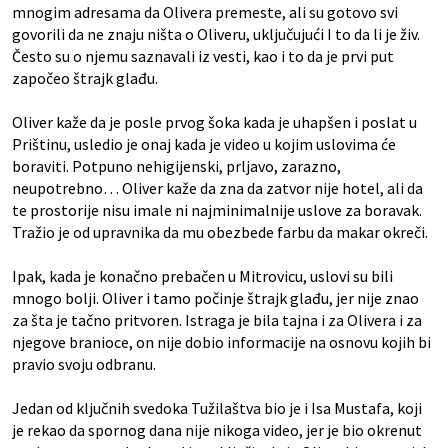
mnogim adresama da Olivera premeste, ali su gotovo svi
govorili da ne znaju ništa o Oliveru, uključujući I to da li je živ.
Često su o njemu saznavali iz vesti, kao i to da je prvi put
započeo štrajk glađu.
Oliver kaže da je posle prvog šoka kada je uhapšen i poslat u
Prištinu, usledio je onaj kada je video u kojim uslovima će
boraviti. Potpuno nehigijenski, prljavo, zarazno,
neupotrebno… Oliver kaže da zna da zatvor nije hotel, ali da
te prostorije nisu imale ni najminimalnije uslove za boravak.
Tražio je od upravnika da mu obezbede farbu da makar okreči.
Ipak, kada je konačno prebačen u Mitrovicu, uslovi su bili
mnogo bolji. Oliver i tamo počinje štrajk glađu, jer nije znao
za šta je tačno pritvoren. Istraga je bila tajna i za Olivera i za
njegove branioce, on nije dobio informacije na osnovu kojih bi
pravio svoju odbranu.
Jedan od ključnih svedoka Tužilaštva bio je i Isa Mustafa, koji
je rekao da spornog dana nije nikoga video, jer je bio okrenut