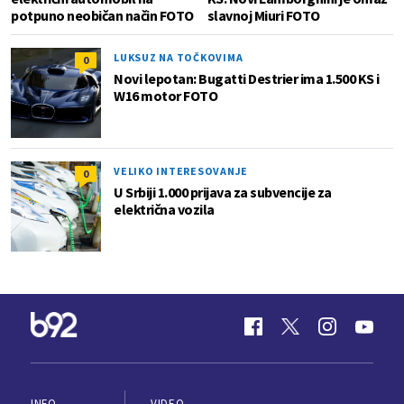
potpuno neobičan način FOTO
slavnoj Miuri FOTO
LUKSUZ NA TOČKOVIMA
0
Novi lepotan: Bugatti Destrier ima 1.500 KS i
W16 motor FOTO
VELIKO INTERESOVANJE
0
U Srbiji 1.000 prijava za subvencije za
električna vozila
INFO
VIDEO