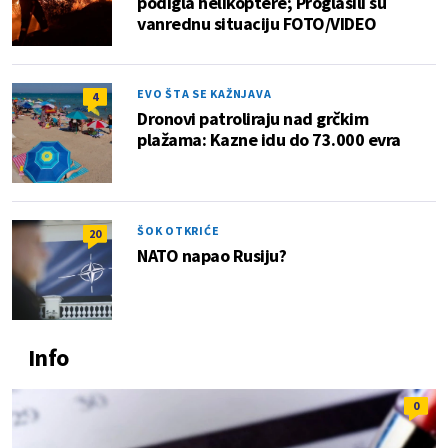
podigla helikoptere; Proglasili su
vanrednu situaciju FOTO/VIDEO
EVO ŠTA SE KAŽNJAVA
4
Dronovi patroliraju nad grčkim
plažama: Kazne idu do 73.000 evra
ŠOK OTKRIĆE
20
NATO napao Rusiju?
Info
0