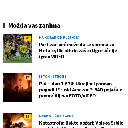
Možda vas zanima
NA KORAK OD PLEJ-OFA
80
Partizan već može da se sprema za
Hetafe; Ilić otkrio zašto Ugrešić nije
igrao VIDEO
ISTOČNI FRONT
17
Rat – dan 1.624: Ukrajinci ponovo
pogodili "ruski Amazon"; SAD pojačale
pomoć Kijevu FOTO/VIDEO
DRAMATIČNE SCENE
14
Katastrofa: Bukte požari; Vojska Srbije