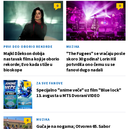
0
0
PRVI DEO OBORIO REKORDE
MUZIKA
Majkl Džekson dobija
"The Fugees" se vraćaju posle
nastavak filma koji je oborio
skoro 30 godina? Lorin Hil
rekorde; Evo kada stiže u
potvrdila ono čemu su se
bioskope
fanovi dugo nadali
ZA SVE FANOVE
0
Specijalno "anime veče" uz film "Blue lock"
13. avgusta u MTS Dvorani VIDEO
MUZIKA
0
Guča je na nogama; Otvoren 65. Sabor