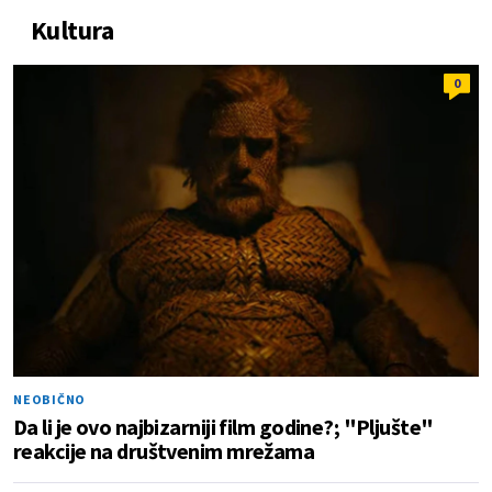
Kultura
0
NEOBIČNO
Da li je ovo najbizarniji film godine?; "Pljušte"
reakcije na društvenim mrežama