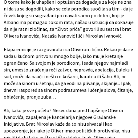
O tome kako je uhapšen i optužen za događaje za koje ne zna
ni da su se dogodili, kako se cela porodica suočila sa tim - da je
čovek kojeg su sugrađani poznavali samo po dobru, koji je
Albancima pomagao tokom rata, našao u situaciji da dokazuje
da nije ratni zločinac, za “Život priča” govorili su sestra i brat
Olivera Ivanovića, Nataša Ivanović Ilić i Miroslav Ivanović.
Ekipa emisije je razgovarala i sa Oliverom lično. Rekao je da se
sada u kućnom pritvoru mnogo bolje, iako mu je kretanje
ograničeno. Sa svojom je porodicom, i sada njegov najmlađi
sin, umesto značenja reči zatvor, nepravda, apelacija, Euleks i
sud, može da nauči i nešto o košarci, karateu ili šahu. Ali, ne
može sa sinom u šetnju, da ga vodi na plivanje, skijanje... Ipak,
dnevni raspored sa sinom podrazumeva i učenje slova, čitanje,
oblačenje, pranje zuba…
Ali, kako je sve počelo? Mesec dana pred hapšenje Olivera
Ivanovića, zapaljena je kancelarija njegove Građanske
inicijative. Brat Miroslav kaže da to nisu shvatali kao
upozorenje, jer iako je Oliver imao političkih protivnika, nisu
mislili da bi tako nešto otišlo daleko. Ipak, Oliver nije