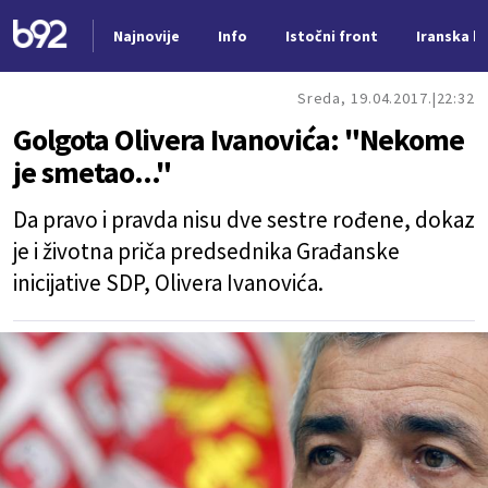
Najnovije
Info
Istočni front
Iranska kr
Nova vest
Sreda, 19.04.2017.
22:32
Golgota Olivera Ivanovića: "Nekome
je smetao..."
Da pravo i pravda nisu dve sestre rođene, dokaz
je i životna priča predsednika Građanske
inicijative SDP, Olivera Ivanovića.