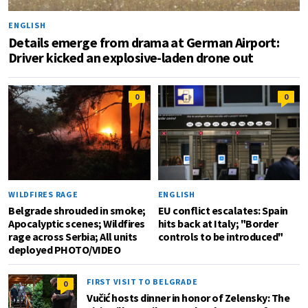
ENGLISH
Details emerge from drama at German Airport:
Driver kicked an explosive-laden drone out
0
0
WILDFIRES RAGE
ENGLISH
Belgrade shrouded in smoke;
EU conflict escalates: Spain
Apocalyptic scenes; Wildfires
hits back at Italy; "Border
rage across Serbia; All units
controls to be introduced"
deployed PHOTO/VIDEO
FIRST VISIT TO BELGRADE
0
Vučić hosts dinner in honor of Zelensky: The