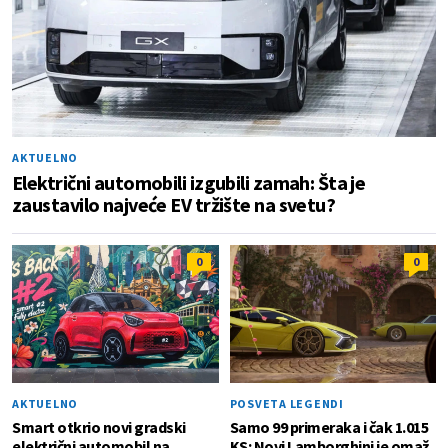
AKTUELNO
Električni automobili izgubili zamah: Šta je
zaustavilo najveće EV tržište na svetu?
0
0
AKTUELNO
POSVETA LEGENDI
Smart otkrio novi gradski
Samo 99 primeraka i čak 1.015
električni automobil na
KS: Novi Lamborghini je omaž