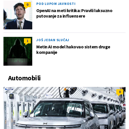
POD LUPOM JAVNOSTI
0
OpenAI na meti kritika: Pravili luksuzno
putovanje za influensere
JOŠ JEDAN SLUČAJ
1
Metin AI model hakovao sistem druge
kompanije
Automobili
0