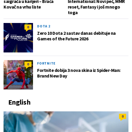
saigrača u karijeri – Braća
International: Novi peč, MMR
Kovač na vrhu liste
reset, Fantasy i još mnogo
toga
DOTA 2
0
Zero 10 Dota 2 sastav danas debituje na
Games of the Future 2026
FORTNITE
0
Fortnite dobija 3 nova skina iz Spider-Man:
Brand New Day
English
0