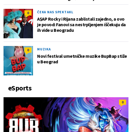
ČEKA NAS SPEKTAKL
0
A$AP Rocky i Rijana zablistali zajedno, a ovo
je povod: Fanovi sa nestrpljenjem iščekuju da
ih vide u Beogradu
MUZIKA
0
Novi festival umetničke muzike BupBap stiže
u Beograd
eSports
0