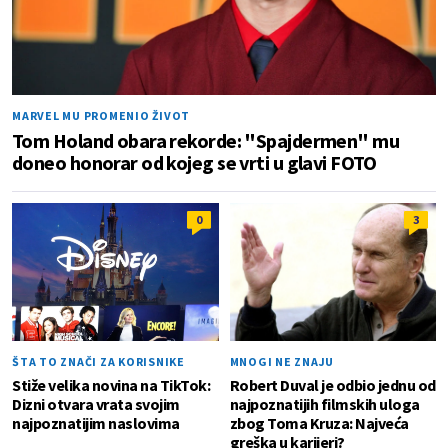
MARVEL MU PROMENIO ŽIVOT
Tom Holand obara rekorde: "Spajdermen" mu
doneo honorar od kojeg se vrti u glavi FOTO
0
3
ŠTA TO ZNAČI ZA KORISNIKE
MNOGI NE ZNAJU
Stiže velika novina na TikTok:
Robert Duval je odbio jednu od
Dizni otvara vrata svojim
najpoznatijih filmskih uloga
najpoznatijim naslovima
zbog Toma Kruza: Najveća
greška u karijeri?