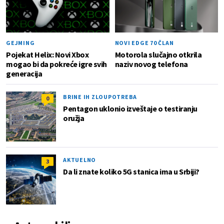
GEJMING
NOVI EDGE 70 ČLAN
Pojekat Helix: Novi Xbox
Motorola slučajno otkrila
mogao bi da pokreće igre svih
naziv novog telefona
generacija
BRINE IH ZLOUPOTREBA
0
Pentagon uklonio izveštaje o testiranju
oružja
AKTUELNO
3
Da li znate koliko 5G stanica ima u Srbiji?