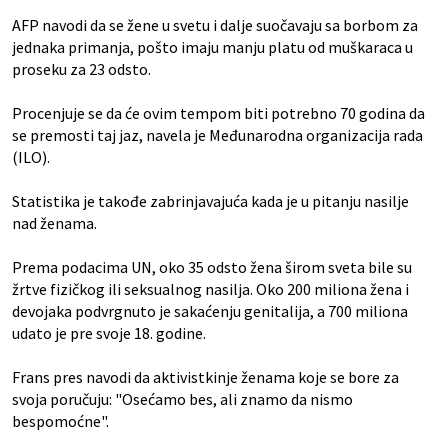
AFP navodi da se žene u svetu i dalje suočavaju sa borbom za
jednaka primanja, pošto imaju manju platu od muškaraca u
proseku za 23 odsto.
Procenjuje se da će ovim tempom biti potrebno 70 godina da
se premosti taj jaz, navela je Međunarodna organizacija rada
(ILO).
Statistika je takođe zabrinjavajuća kada je u pitanju nasilje
nad ženama.
Prema podacima UN, oko 35 odsto žena širom sveta bile su
žrtve fizičkog ili seksualnog nasilja. Oko 200 miliona žena i
devojaka podvrgnuto je sakaćenju genitalija, a 700 miliona
udato je pre svoje 18. godine.
Frans pres navodi da aktivistkinje ženama koje se bore za
svoja poručuju: "Osećamo bes, ali znamo da nismo
bespomoćne".