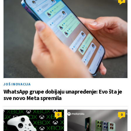
0
JOŠ INOVACIJA
WhatsApp grupe dobijaju unapređenje: Evo šta je
sve novo Meta spremila
0
0