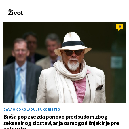
Život
0
DAVAO ČOKOLADU, PA KORISTIO
Bivša pop zvezda ponovo pred sudom zbog
seksualnog zlostavljanja osmogodišnjakinje pre