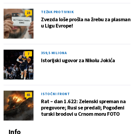
TEŽAK PROTIVNIK
23
Zvezda loše prošla na žrebu za plasman
u Ligu Evrope!
359,5 MILIONA
7
Istorijski ugovor za Nikolu Jokića
ISTOČNI FRONT
65
Rat – dan 1.622: Zelenski spreman na
pregovore; Rusi se predali; Pogođeni
turski brodovi u Crnom moru FOTO
Info