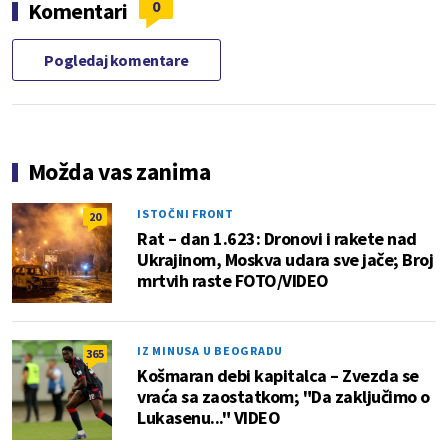
0
Komentari
Pogledaj komentare
Možda vas zanima
ISTOČNI FRONT
20
Rat – dan 1.623: Dronovi i rakete nad
Ukrajinom, Moskva udara sve jače; Broj
mrtvih raste FOTO/VIDEO
IZ MINUSA U BEOGRADU
365
Košmaran debi kapitalca – Zvezda se
vraća sa zaostatkom; "Da zaključimo o
Lukasenu..." VIDEO