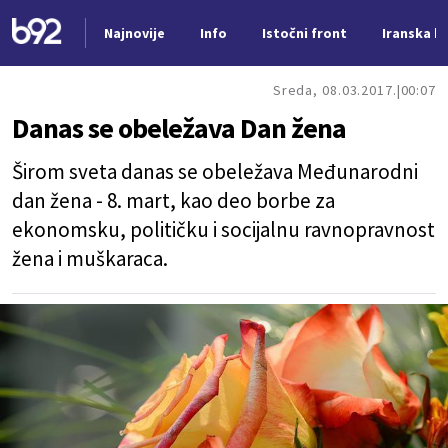
Najnovije
Info
Istočni front
Iranska kr
Nova vest
Sreda, 08.03.2017.
00:07
Danas se obeležava Dan žena
Širom sveta danas se obeležava Međunarodni
dan žena - 8. mart, kao deo borbe za
ekonomsku, političku i socijalnu ravnopravnost
žena i muškaraca.