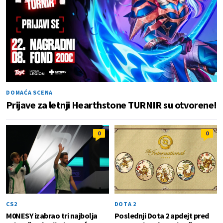
DOMAĆA SCENA
Prijave za letnji Hearthstone TURNIR su otvorene!
0
0
CS2
DOTA 2
M0NESY izabrao tri najbolja
Poslednji Dota 2 apdejt pred