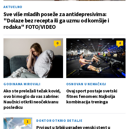
AKTUELNO
Sve više mladih poseže za antidepresivima:
"Dolaze bez recepta ili ga uzmu od komšije i
rođaka" FOTO/VIDEO
0
4
GODINAMA MIROVALI
OSNOVAN U NEMAČKOJ
Ako ste preležali težak kovid,
Ovaj sport postaje svetski
ovo bi moglo da vas zabrine:
fitnes fenomen: Najbolja
Naučnici otkrili neočekivanu
kombinacija treninga
posledicu
DOKTOR OTKRIO DETALJE
1
Prvi put u Srbiji ugrađen venski stent u