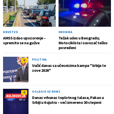
DRUŠTVO
HRONIKA
AMSS izdao upozorenje –
Težak udes u Beogradu;
spremite se na gužve
Motociklista i suvozač teško
povređeni
POLITIKA
0
Vučić danas sa učesnicima kampa "Srbija te
zove 2026"
OGLASIO SE RHMZ
0
Danas vrhunac toplotnog talasa; Pakao u
Srbiji u 6 ujutru – već izmereno 30 stepeni