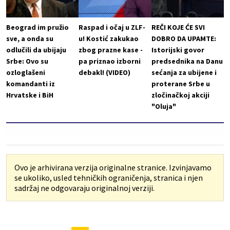
Beograd im pružio
Raspad i očaj u ZLF-
REČI KOJE ĆE SVI
sve, a onda su
u! Kostić zakukao
DOBRO DA UPAMTE:
odlučili da ubijaju
zbog prazne kase -
Istorijski govor
Srbe: Ovo su
pa priznao izborni
predsednika na Danu
ozloglašeni
debakl! (VIDEO)
sećanja za ubijene i
komandanti iz
proterane Srbe u
Hrvatske i BiH
zločinačkoj akciji
"Oluja"
Ovo je arhivirana verzija originalne stranice. Izvinjavamo
se ukoliko, usled tehničkih ograničenja, stranica i njen
sadržaj ne odgovaraju originalnoj verziji.