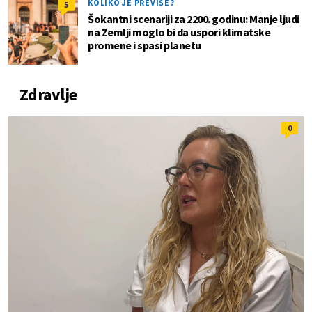
KOLIKO JE PREVIŠE?
5
Šokantni scenariji za 2200. godinu: Manje ljudi
na Zemlji moglo bi da uspori klimatske
promene i spasi planetu
Zdravlje
0