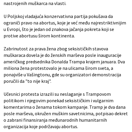
nastrojenih muškarca na vlasti.
U Poljskoj vladajuća konzervativna partija pokušava da
ograniči pravo na abortus, koje je već među najrestriktivnijim
u Evropi, što je jedan od znakova jačanja pokreta koji se
protive abortusu širom kontinenta.
Zabrinutost za prava žena zbog seksističkih stavova
muškaraca dovela je do ženskih marševa posle inauguracije
američkog predsednika Donalda Trampa krajem januara. Dva
miliona žena protestovalo je na ulicama širom sveta, a
ponajviše u Vašingtonu, gde su organizatori demonstracija
poručili da "to nije kraj".
Učesnici protesta izrazili su neslaganje s Trampovom
politikom i njegovim ponekad seksističkim i vulgarnim
komentarima o ženama tokom kampanje. Tramp je dva dana
posle marševa, okružen muškim savetnicima, potpisao dekret
o zabrani finansiranja međunarodnih humanitarnih
organizacija koje podržavaju abortus.