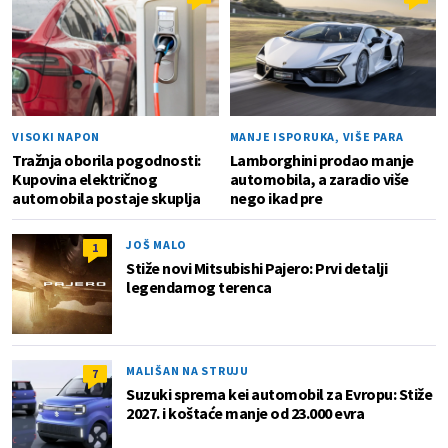
VISOKI NAPON
MANJE ISPORUKA, VIŠE PARA
Tražnja oborila pogodnosti:
Lamborghini prodao manje
Kupovina električnog
automobila, a zaradio više
automobila postaje skuplja
nego ikad pre
JOŠ MALO
1
Stiže novi Mitsubishi Pajero: Prvi detalji
legendarnog terenca
MALIŠAN NA STRUJU
7
Suzuki sprema kei automobil za Evropu: Stiže
2027. i koštaće manje od 23.000 evra