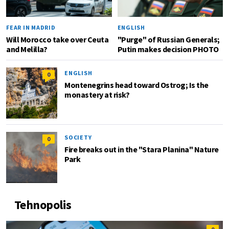
FEAR IN MADRID
ENGLISH
Will Morocco take over Ceuta
"Purge" of Russian Generals;
and Melilla?
Putin makes decision PHOTO
ENGLISH
0
Montenegrins head toward Ostrog; Is the
monastery at risk?
SOCIETY
0
Fire breaks out in the "Stara Planina" Nature
Park
Tehnopolis