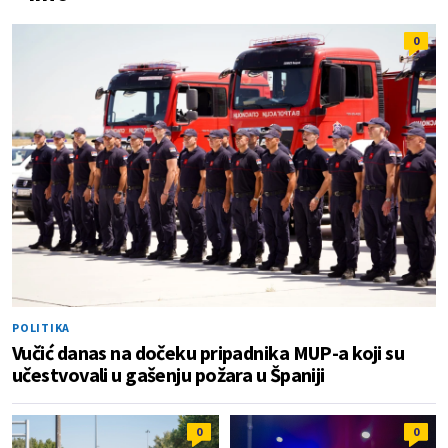
0
POLITIKA
Vučić danas na dočeku pripadnika MUP-a koji su
učestvovali u gašenju požara u Španiji
0
0