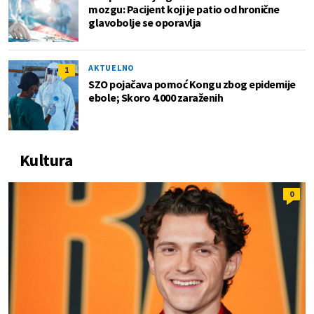
mozgu: Pacijent koji je patio od hronične
glavobolje se oporavlja
AKTUELNO
1
SZO pojačava pomoć Kongu zbog epidemije
ebole; Skoro 4.000 zaraženih
Kultura
0