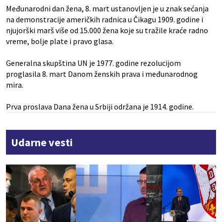
Međunarodni dan žena, 8. mart ustanovljen je u znak sećanja
na demonstracije američkih radnica u Čikagu 1909. godine i
njujorški marš više od 15.000 žena koje su tražile kraće radno
vreme, bolje plate i pravo glasa.
Generalna skupština UN je 1977. godine rezolucijom
proglasila 8. mart Danom ženskih prava i međunarodnog
mira.
Prva proslava Dana žena u Srbiji održana je 1914. godine.
Udarne vesti