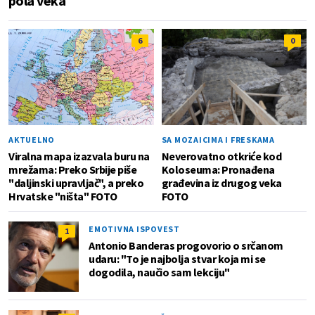
pola veka
6
0
AKTUELNO
SA MOZAICIMA I FRESKAMA
Viralna mapa izazvala buru na
Neverovatno otkriće kod
mrežama: Preko Srbije piše
Koloseuma: Pronađena
"daljinski upravljač", a preko
građevina iz drugog veka
Hrvatske "ništa" FOTO
FOTO
EMOTIVNA ISPOVEST
1
Antonio Banderas progovorio o srčanom
udaru: "To je najbolja stvar koja mi se
dogodila, naučio sam lekciju"