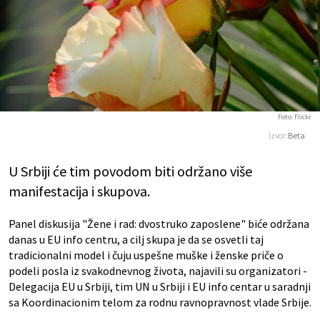
Foto: Flickr
Izvor:
Beta
U Srbiji će tim povodom biti održano više
manifestacija i skupova.
Panel diskusija "Žene i rad: dvostruko zaposlene" biće održana
danas u EU info centru, a cilj skupa je da se osvetli taj
tradicionalni model i čuju uspešne muške i ženske priče o
podeli posla iz svakodnevnog života, najavili su organizatori -
Delegacija EU u Srbiji, tim UN u Srbiji i EU info centar u saradnji
sa Koordinacionim telom za rodnu ravnopravnost vlade Srbije.