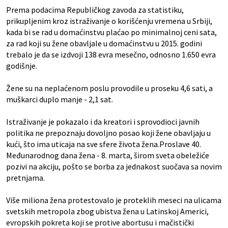
Prema podacima Republičkog zavoda za statistiku,
prikupljenim kroz istraživanje o korišćenju vremena u Srbiji,
kada bi se rad u domaćinstvu plaćao po minimalnoj ceni sata,
za rad koji su žene obavljale u domaćinstvu u 2015. godini
trebalo je da se izdvoji 138 evra mesečno, odnosno 1.650 evra
godišnje.
Žene su na neplaćenom poslu provodile u proseku 4,6 sati, a
muškarci duplo manje - 2,1 sat.
Istraživanje je pokazalo i da kreatori i sprovodioci javnih
politika ne prepoznaju dovoljno posao koji žene obavljaju u
kući, što ima uticaja na sve sfere života žena.Proslave 40.
Međunarodnog dana žena - 8. marta, širom sveta obeležiće
pozivi na akciju, pošto se borba za jednakost suočava sa novim
pretnjama.
Više miliona žena protestovalo je proteklih meseci na ulicama
svetskih metropola zbog ubistva žena u Latinskoj Americi,
evropskih pokreta koji se protive abortusu i mačistički