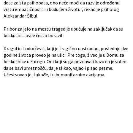
dete zaista psihopata, ono neće moći da razvije određenu
vrstu empatičnosti i u budućem životu”, rekao je psiholog
Aleksandar Šibul.
Pribor za jelo na mestu tragedije upućuje na zaključak da su
beskućnici ovde često boravili.
Dragutin Todorčević, koji je tragično nastradao, poslednje dve
godine života proveo je na ulici. Pre toga, živeo je u Domu za
beskućnike u Futogu. Oni koji su ga poznavali kažu da je voleo
da se bavi umetnošću, da je slikao, vajao i pisao pesme.
Učestvovao je, takođe, i u humanitarnim akcijama.