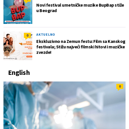
Novi festival umetničke muzike BupBap stiže
u Beograd
AKTUELNO
0
Ekskluzivno na Zemun festu: Film sa Kanskog
festivala; Stižu najveći filmski hitovi i muzičke
zvezde!
English
0