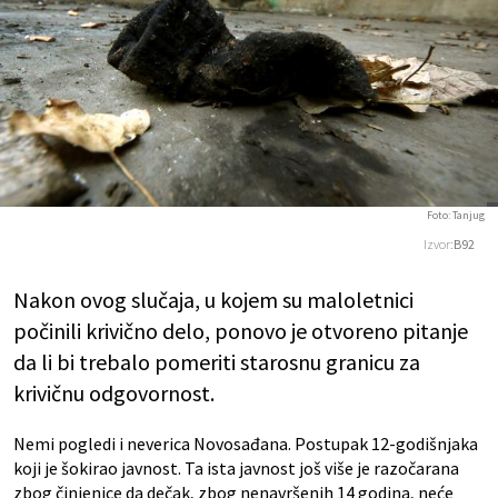
Foto: Tanjug
Izvor:
B92
Nakon ovog slučaja, u kojem su maloletnici
počinili krivično delo, ponovo je otvoreno pitanje
da li bi trebalo pomeriti starosnu granicu za
krivičnu odgovornost.
Nemi pogledi i neverica Novosađana. Postupak 12-godišnjaka
koji je šokirao javnost. Ta ista javnost još više je razočarana
zbog činjenice da dečak, zbog nenavršenih 14 godina, neće