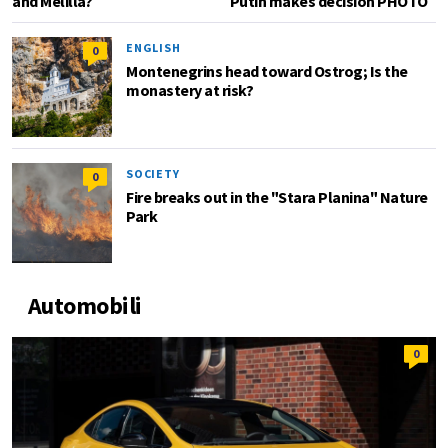
and Melilla?
Putin makes decision PHOTO
ENGLISH
0
Montenegrins head toward Ostrog; Is the
monastery at risk?
SOCIETY
0
Fire breaks out in the "Stara Planina" Nature
Park
Automobili
0