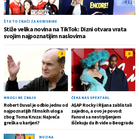
ŠTA TO ZNAČI ZA KORISNIKE
Stiže velika novina na TikTok: Dizni otvara vrata
svojim najpoznatijim naslovima
3
0
MNOGI NE ZNAJU
ČEKA NAS SPEKTAKL
Robert Duval je odbio jednu od
A$AP Rocky i Rijana zablistali
najpoznatijih filmskih uloga
zajedno, a ovo je povod:
zbog Toma Kruza: Najveća
Fanovi sa nestrpljenjem
greška u karijeri?
iščekuju da ih vide u Beogradu
MUZIKA
0