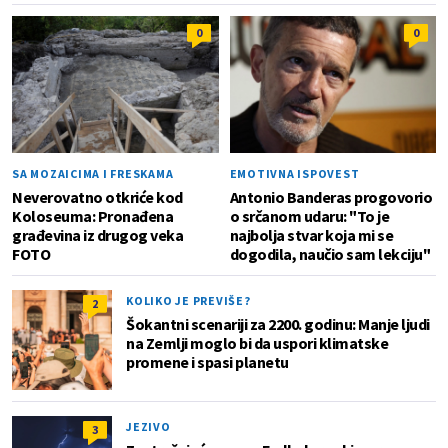
0
0
SA MOZAICIMA I FRESKAMA
EMOTIVNA ISPOVEST
Neverovatno otkriće kod
Antonio Banderas progovorio
Koloseuma: Pronađena
o srčanom udaru: "To je
građevina iz drugog veka
najbolja stvar koja mi se
FOTO
dogodila, naučio sam lekciju"
KOLIKO JE PREVIŠE?
2
Šokantni scenariji za 2200. godinu: Manje ljudi
na Zemlji moglo bi da uspori klimatske
promene i spasi planetu
JEZIVO
3