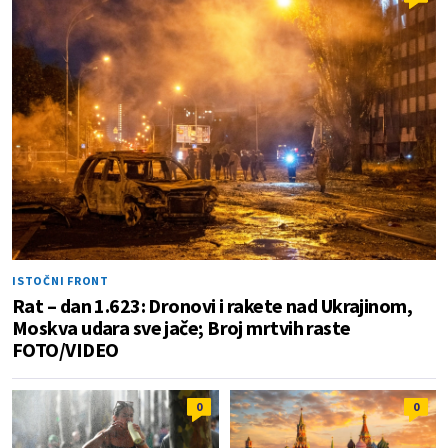
ISTOČNI FRONT
Rat – dan 1.623: Dronovi i rakete nad Ukrajinom,
Moskva udara sve jače; Broj mrtvih raste
FOTO/VIDEO
0
0