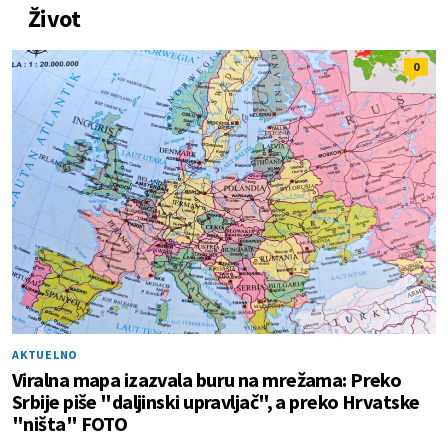
Život
0
AKTUELNO
Viralna mapa izazvala buru na mrežama: Preko
Srbije piše "daljinski upravljač", a preko Hrvatske
"ništa" FOTO