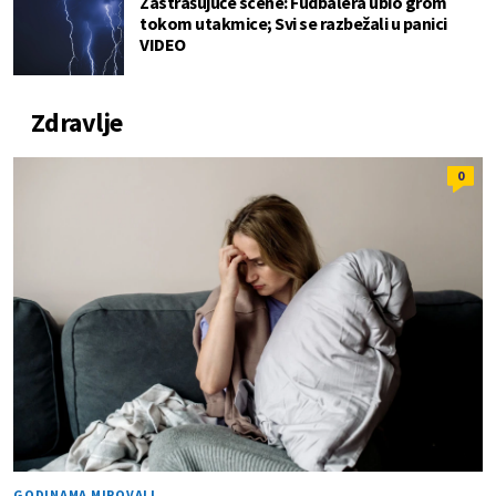
Zastrašujuće scene: Fudbalera ubio grom
tokom utakmice; Svi se razbežali u panici
VIDEO
Zdravlje
0
GODINAMA MIROVALI