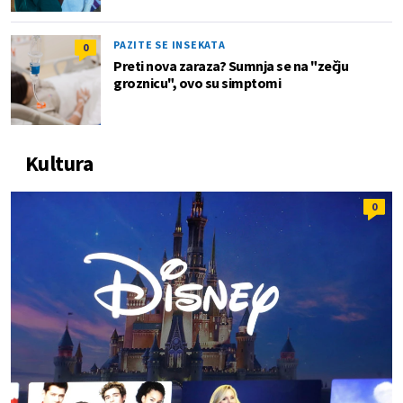
PAZITE SE INSEKATA
0
Preti nova zaraza? Sumnja se na "zečju
groznicu", ovo su simptomi
Kultura
0