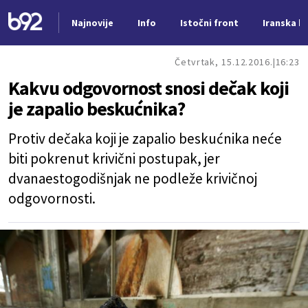
Najnovije
Info
Istočni front
Iranska kr
Nova vest
Četvrtak, 15.12.2016.
16:23
Kakvu odgovornost snosi dečak koji
je zapalio beskućnika?
Protiv dečaka koji je zapalio beskućnika neće
biti pokrenut krivični postupak, jer
dvanaestogodišnjak ne podleže krivičnoj
odgovornosti.