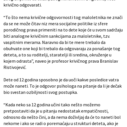
krivično odgovarati.
“To što nema krivične odgovornosti tog maloletnika ne znači
da se ne može čitav niz mera socijalne politike iz sfere
porodičnog prava primeniti na to dete koje će u svom sadržaju
biti analogne krivičnim sankcijama za maloletnike, tzv.
vaspitnim merama. Naravno da bi te mere trebalo da
obuhvate one koji bi trebalo da odgovaraju za ponašanje tog
deteta, a to su roditelji, staratelji ili sredina, okruženje u
kojem odrasta”, naveo je profesor krivičnog prava Branislav
Ristivojević.
Dete od 12 godina sposobno je da uoči kakve posledice vatra
može naneti. To je odgovor psihologa na pitanje da li je dečak
bio svestan ozbiljnosti svog postupka.
“Kada neko sa 12 godina učini tako nešto možemo
pretpostaviti da je u pitanju nedostatak empatičnosti,
odnosno da nešto čini, a da nema doživljaj da će to naneti bol
nekome i ako se radi o poremaćaju u strukturi deteta, ako je