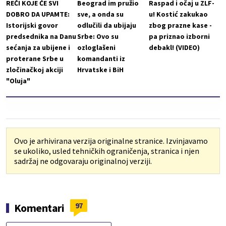
REČI KOJE ĆE SVI
Beograd im pružio
Raspad i očaj u ZLF-
DOBRO DA UPAMTE:
sve, a onda su
u! Kostić zakukao
Istorijski govor
odlučili da ubijaju
zbog prazne kase -
predsednika na Danu
Srbe: Ovo su
pa priznao izborni
sećanja za ubijene i
ozloglašeni
debakl! (VIDEO)
proterane Srbe u
komandanti iz
zločinačkoj akciji
Hrvatske i BiH
"Oluja"
Ovo je arhivirana verzija originalne stranice. Izvinjavamo
se ukoliko, usled tehničkih ograničenja, stranica i njen
sadržaj ne odgovaraju originalnoj verziji.
97
Komentari