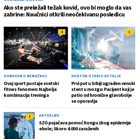
Ako ste preležali težak kovid, ovo bi moglo da vas
zabrine: Naučnici otkrili neočekivanu posledicu
4
1
OSNOVAN U NEMAČKOJ
DOKTOR OTKRIO DETALJE
Ovaj sport postaje svetski
Prvi put u Srbiji ugrađen venski
fitnes fenomen: Najbolja
stent u mozgu: Pacijent koji je
kombinacija treninga
patio od hronične glavobolje
se oporavlja
AKTUELNO
1
SZO pojačava pomoć Kongu zbog epidemije
ebole; Skoro 4.000 zaraženih