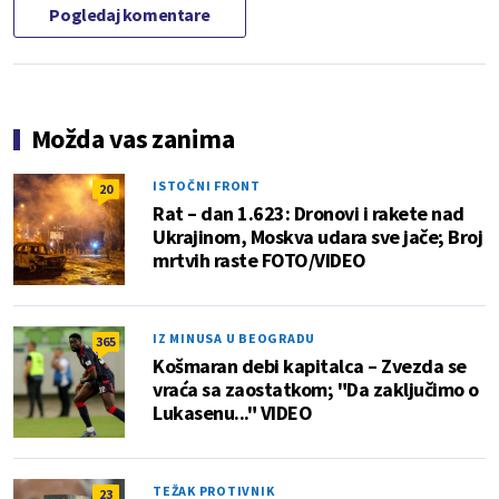
Pogledaj komentare
Možda vas zanima
ISTOČNI FRONT
20
Rat – dan 1.623: Dronovi i rakete nad
Ukrajinom, Moskva udara sve jače; Broj
mrtvih raste FOTO/VIDEO
IZ MINUSA U BEOGRADU
365
Košmaran debi kapitalca – Zvezda se
vraća sa zaostatkom; "Da zaključimo o
Lukasenu..." VIDEO
TEŽAK PROTIVNIK
23