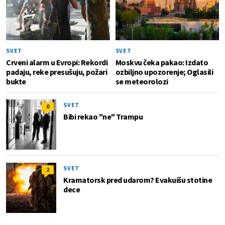
SVET
SVET
Crveni alarm u Evropi: Rekordi
Moskvu čeka pakao: Izdato
padaju, reke presušuju, požari
ozbiljno upozorenje; Oglasili
bukte
se meteorolozi
SVET
0
Bibi rekao "ne" Trampu
SVET
2
Kramatorsk pred udarom? Evakuišu stotine
dece