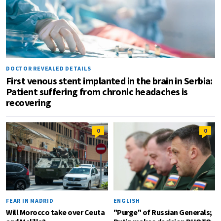
DOCTOR REVEALED DETAILS
First venous stent implanted in the brain in Serbia:
Patient suffering from chronic headaches is
recovering
0
0
FEAR IN MADRID
ENGLISH
Will Morocco take over Ceuta
"Purge" of Russian Generals;