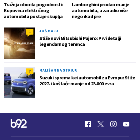
Tražnja oborila pogodnosti:
Lamborghini prodao manje
Kupovina električnog
automobila, a zaradio više
automobila postaje skuplja
nego ikad pre
JOŠ MALO
1
Stiže novi Mitsubishi Pajero: Prvi detalji
legendarnog terenca
MALIŠAN NA STRUJU
7
Suzuki sprema kei automobil za Evropu: Stiže
2027. i koštaće manje od 23.000 evra