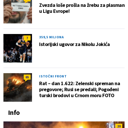
Zvezda loše prošla na žrebu za plasman
u Ligu Evrope!
359,5 MILIONA
7
Istorijski ugovor za Nikolu Jokića
ISTOČNI FRONT
65
Rat – dan 1.622: Zelenski spreman na
pregovore; Rusi se predali; Pogođeni
turski brodovi u Crnom moru FOTO
Info
20