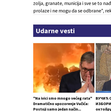
zolja, granate, municija i sve se to 
prolaze i ne mogu da se odbrane", reka
Udarne vesti
"Na ivici smo mnogo većeg rata"
ВУЧИЋ 
Dramatično upozorenje Vučića:
ИЗБОРИМ
Postoji samo jedan način...
октобру