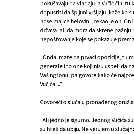
pokušavaju da vladaju, a Vučić čini tu
dopustiti da špijuni vršljaju, kaže ko 
nose majice helovin", rekao je on. On i
država, ali da mora da skrene pažnju 
nepoštovanje koje se pokazuje prema 
"Onda imate da prvaci opozicije, tu 
generale i to one koji nisu uspeli da na
Vašingtonu, pa govore kako će najpre 
Vučića...."
Govoreći o slučaju pronađenog oružja 
"Ali jedno je sigurno. Jednog Vučića su 
su hteli da ubiju. Ne verujem u slučaj