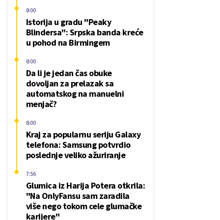
8:00
Istorija u gradu "Peaky
Blindersa": Srpska banda kreće
u pohod na Birmingem
8:00
Da li je jedan čas obuke
dovoljan za prelazak sa
automatskog na manuelni
menjač?
8:00
Kraj za popularnu seriju Galaxy
telefona: Samsung potvrdio
poslednje veliko ažuriranje
7:56
Glumica iz Harija Potera otkrila:
"Na OnlyFansu sam zaradila
više nego tokom cele glumačke
karijere"