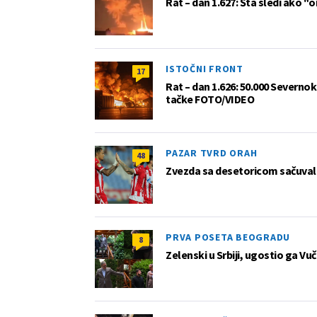
Rat – dan 1.627: Šta sledi ako "o
ISTOČNI FRONT
17
Rat – dan 1.626: 50.000 Severno
tačke FOTO/VIDEO
PAZAR TVRD ORAH
48
Zvezda sa desetoricom sačuvala
PRVA POSETA BEOGRADU
8
Zelenski u Srbiji, ugostio ga Vu