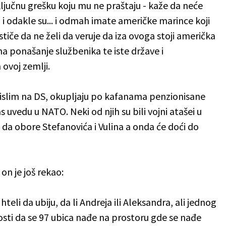
 ključnu grešku koju mu ne praštaju - kaže da neće
su i odakle su... i odmah imate američke marince koji
stiče da ne želi da veruje da iza ovoga stoji američka
na ponašanje službenika te iste države i
ovoj zemlji.
mislim na DS, okupljaju po kafanama penzionisane
s uvedu u NATO. Neki od njih su bili vojni atašei u
da obore Stefanovića i Vulina a onda će doći do
on je još rekao:
hteli da ubiju, da li Andreja ili Aleksandra, ali jednog
nosti da se 97 ubica nađe na prostoru gde se nađe