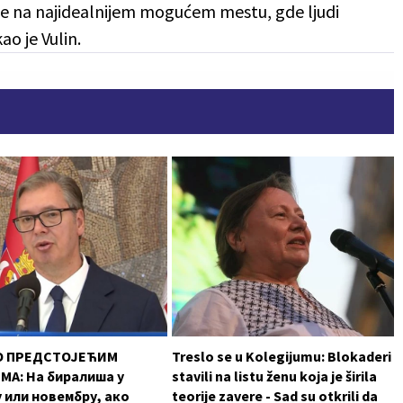
nađe na najidealnijem mogućem mestu, gde ljudi
o je Vulin.
О ПРЕДСТОЈЕЋИМ
Treslo se u Kolegijumu: Blokaderi
А: На биралиша у
stavili na listu ženu koja je širila
 или новембру, ако
teorije zavere - Sad su otkrili da