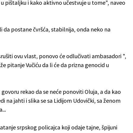
 pištaljku i kako aktivno učestvuje u tome", naveo
li da postane čvršća, stabilnija, onda neko na
e srušiti ovu vlast, ponovo će odlučivati ambasadori ",
iže pitanje Vučiću da li će da prizna genocid u
u govoru rekao da se neće ponoviti Oluja, a da kao
 na jahti i slika se sa Lidijom Udovički, sa ženom
...
atanje srpskog policajca koji odaje tajne, špijuni