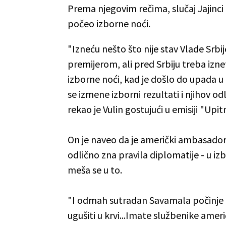
Prema njegovim rečima, slučaj Jajinci 
počeo izborne noći.
"Izneću nešto što nije stav Vlade Srbi
premijerom, ali pred Srbiju treba izneti 
izborne noći, kad je došlo do upada u
se izmene izborni rezultati i njihov 
rekao je Vulin gostujući u emisiji "Upit
On je naveo da je američki ambasador
odlično zna pravila diplomatije - u izb
meša se u to.
"I odmah sutradan Savamala počinje d
ugušiti u krvi...Imate službenike ameri