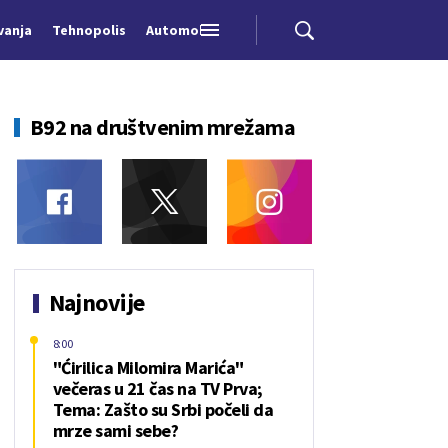
vanja
Tehnopolis
Automobili
B92 na društvenim mrežama
Najnovije
8:00
"Ćirilica Milomira Marića"
večeras u 21 čas na TV Prva;
Tema: Zašto su Srbi počeli da
mrze sami sebe?