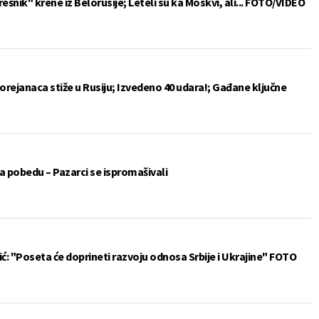
rešnik" krene iz Belorusije; Leteli su ka Moskvi, ali... FOTO/VIDEO
korejanaca stiže u Rusiju; Izvedeno 40 udara!; Gađane ključne
 pobedu – Pazarci se ispromašivali
čić: "Poseta će doprineti razvoju odnosa Srbije i Ukrajine" FOTO