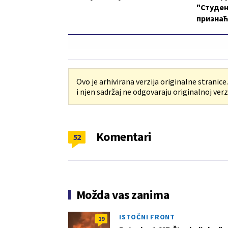
"Студен
признаћ
Ovo je arhivirana verzija originalne stranice
i njen sadržaj ne odgovaraju originalnoj verzi
Komentari
52
Možda vas zanima
ISTOČNI FRONT
19