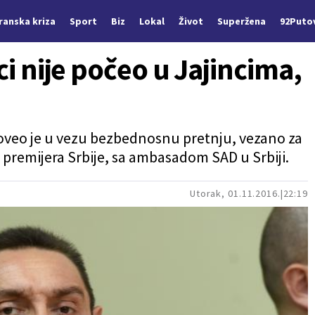
Iranska kriza
Sport
Biz
Lokal
Život
Superžena
92Puto
ci nije počeo u Jajincima,
doveo je u vezu bezbednosnu pretnju, vezano za
 premijera Srbije, sa ambasadom SAD u Srbiji.
Utorak, 01.11.2016.
22:19