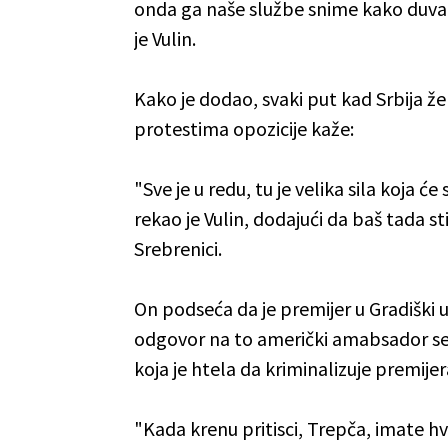
onda ga naše službe snime kako duva u
je Vulin.
Kako je dodao, svaki put kad Srbija že
protestima opozicije kaže:
"Sve je u redu, tu je velika sila koja ć
rekao je Vulin, dodajući da baš tada st
Srebrenici.
On podseća da je premijer u Gradiški 
odgovor na to američki amabsador sedi
koja je htela da kriminalizuje premijera
"Kada krenu pritisci, Trepča, imate hv