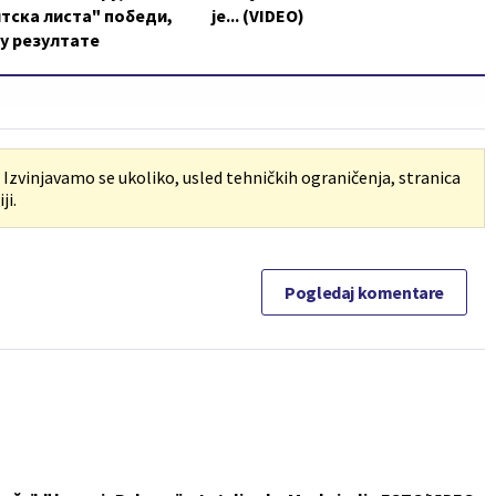
тска листа" победи,
je... (VIDEO)
у резултате
. Izvinjavamo se ukoliko, usled tehničkih ograničenja, stranica
ji.
Pogledaj komentare