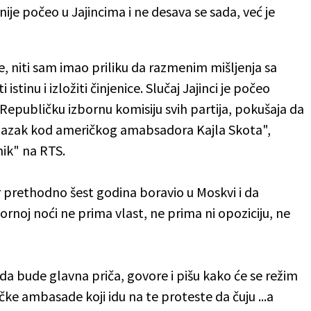
nije počeo u Jajincima i ne desava se sada, već je
je, niti sam imao priliku da razmenim mišljenja sa
istinu i izložiti činjenice. Slučaj Jajinci je počeo
 Republičku izbornu komisiju svih partija, pokušaja da
odlazak kod američkog amabsadora Kajla Skota",
nik" na RTS.
 prethodno šest godina boravio u Moskvi i da
ornoj noći ne prima vlast, ne prima ni opoziciju, ne
a bude glavna priča, govore i pišu kako će se režim
čke ambasade koji idu na te proteste da čuju ...a