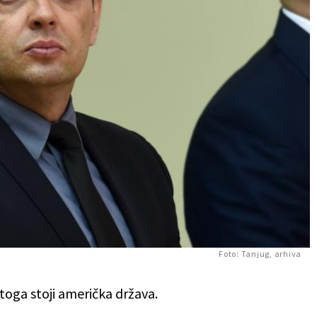
Foto: Tanjug, arhiva
a toga stoji američka država.