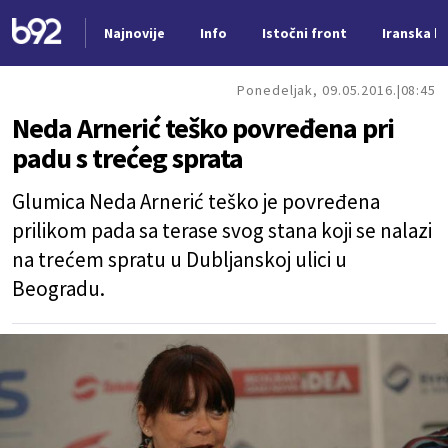
Najnovije
Info
Istočni front
Iranska kr
Nova vest
Ponedeljak, 09.05.2016.
08:45
Neda Arnerić teško povređena pri
padu s trećeg sprata
Glumica Neda Arnerić teško je povređena
prilikom pada sa terase svog stana koji se nalazi
na trećem spratu u Dubljanskoj ulici u
Beogradu.