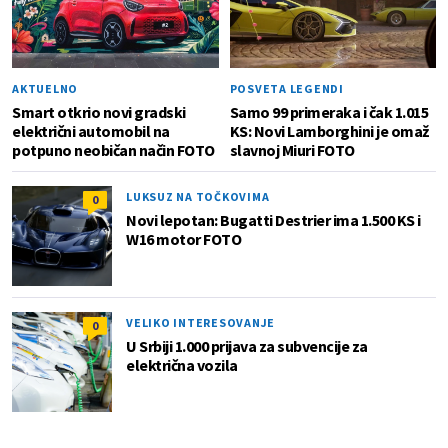
AKTUELNO
POSVETA LEGENDI
Smart otkrio novi gradski
Samo 99 primeraka i čak 1.015
električni automobil na
KS: Novi Lamborghini je omaž
potpuno neobičan način FOTO
slavnoj Miuri FOTO
LUKSUZ NA TOČKOVIMA
0
Novi lepotan: Bugatti Destrier ima 1.500 KS i
W16 motor FOTO
VELIKO INTERESOVANJE
0
U Srbiji 1.000 prijava za subvencije za
električna vozila