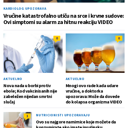
KARDIOLOG UPOZORAVA
Vrućine katastrofalno utiču na srce i krvne sudove:
Ovi simptomi su alarm za hitnu reakciju VIDEO
0
0
AKTUELNO
AKTUELNO
Nova nada u borbi protiv
Mnogi ovo rade kada udare
ebole; Kod vakcinisanih nije
vrućine, a doktorka
zabeležen nijedan smrtni
upozorava: Može da dovede
slučaj
do kolapsa organizma VIDEO
NUTRICIONISTI UPOZORAVAJU
1
Ovo su najgore namirnice koje možete da
konzumirate ako imate insulinsku