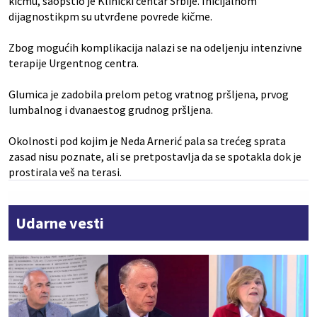
kičmu, saopštio je Klinički centar Srbije. Inicijalnom
dijagnostikpm su utvrđene povrede kičme.
Zbog mogućih komplikacija nalazi se na odeljenju intenzivne
terapije Urgentnog centra.
Glumica je zadobila prelom petog vratnog pršljena, prvog
lumbalnog i dvanaestog grudnog pršljena.
Okolnosti pod kojim je Neda Arnerić pala sa trećeg sprata
zasad nisu poznate, ali se pretpostavlja da se spotakla dok je
prostirala veš na terasi.
Udarne vesti