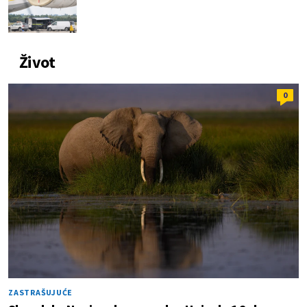
Život
0
ZASTRAŠUJUĆE