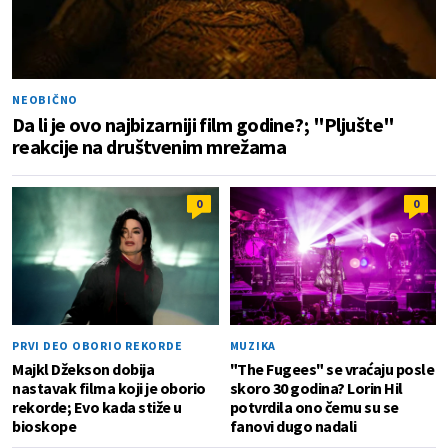
NEOBIČNO
Da li je ovo najbizarniji film godine?; "Pljušte"
reakcije na društvenim mrežama
0
0
PRVI DEO OBORIO REKORDE
MUZIKA
Majkl Džekson dobija
"The Fugees" se vraćaju posle
nastavak filma koji je oborio
skoro 30 godina? Lorin Hil
rekorde; Evo kada stiže u
potvrdila ono čemu su se
bioskope
fanovi dugo nadali