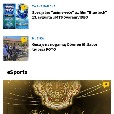
ZA SVE FANOVE
0
Specijalno "anime veče" uz film "Blue lock"
13. avgusta u MTS Dvorani VIDEO
MUZIKA
0
Guča je na nogama; Otvoren 65. Sabor
trubača FOTO
eSports
0