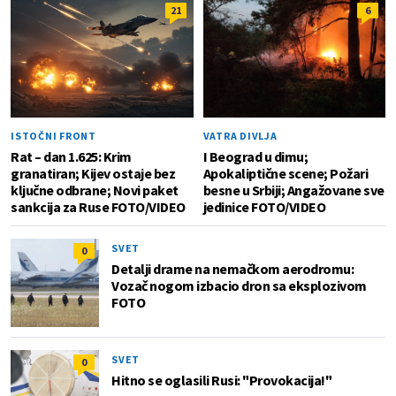
21
6
ISTOČNI FRONT
VATRA DIVLJA
Rat – dan 1.625: Krim
I Beograd u dimu;
granatiran; Kijev ostaje bez
Apokaliptične scene; Požari
ključne odbrane; Novi paket
besne u Srbiji; Angažovane sve
sankcija za Ruse FOTO/VIDEO
jedinice FOTO/VIDEO
SVET
0
Detalji drame na nemačkom aerodromu:
Vozač nogom izbacio dron sa eksplozivom
FOTO
SVET
0
Hitno se oglasili Rusi: "Provokacija!"