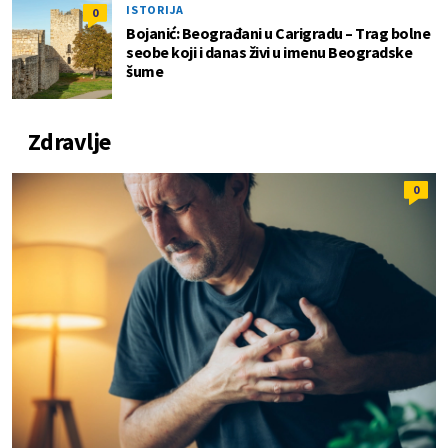
ISTORIJA
0
Bojanić: Beograđani u Carigradu – Тrag bolne
seobe koji i danas živi u imenu Beogradske
šume
Zdravlje
0