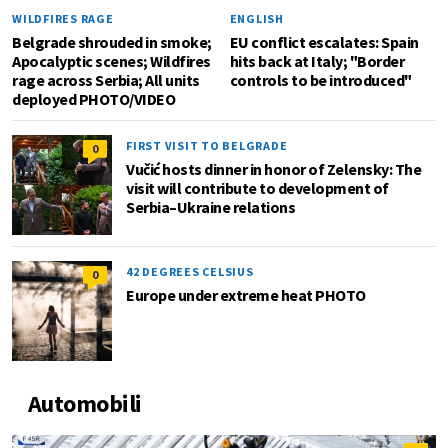
WILDFIRES RAGE
ENGLISH
Belgrade shrouded in smoke;
EU conflict escalates: Spain
Apocalyptic scenes; Wildfires
hits back at Italy; "Border
rage across Serbia; All units
controls to be introduced"
deployed PHOTO/VIDEO
FIRST VISIT TO BELGRADE
0
Vučić hosts dinner in honor of Zelensky: The
visit will contribute to development of
Serbia–Ukraine relations
42 DEGREES CELSIUS
0
Europe under extreme heat PHOTO
Automobili