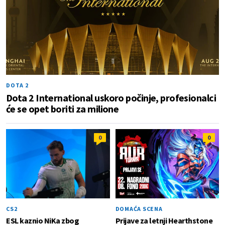
DOTA 2
Dota 2 International uskoro počinje, profesionalci
će se opet boriti za milione
0
0
CS2
DOMAĆA SCENA
ESL kaznio NiKa zbog
Prijave za letnji Hearthstone