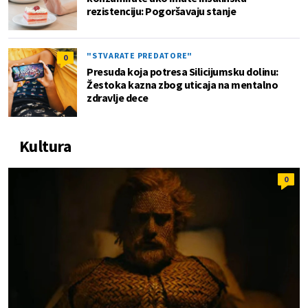
rezistenciju: Pogoršavaju stanje
"STVARATE PREDATORE"
0
Presuda koja potresa Silicijumsku dolinu:
Žestoka kazna zbog uticaja na mentalno
zdravlje dece
Kultura
0