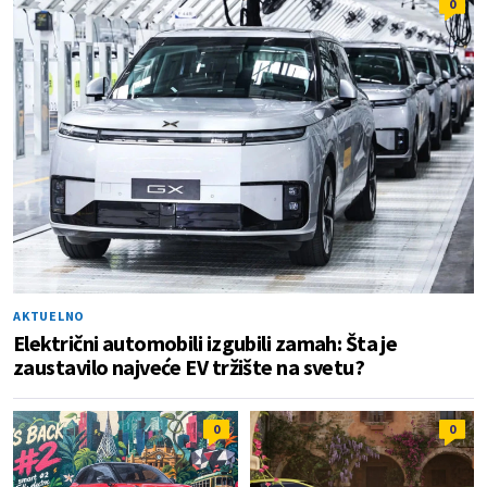
0
AKTUELNO
Električni automobili izgubili zamah: Šta je
zaustavilo najveće EV tržište na svetu?
0
0