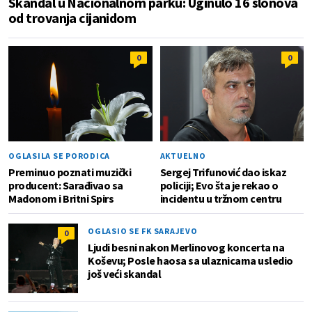
Skandal u Nacionalnom parku: Uginulo 16 slonova
od trovanja cijanidom
0
0
OGLASILA SE PORODICA
AKTUELNO
Preminuo poznati muzički
Sergej Trifunović dao iskaz
producent: Sarađivao sa
policiji; Evo šta je rekao o
Madonom i Britni Spirs
incidentu u tržnom centru
OGLASIO SE FK SARAJEVO
0
Ljudi besni nakon Merlinovog koncerta na
Koševu; Posle haosa sa ulaznicama usledio
još veći skandal