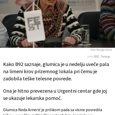
Foto: Tanjug, arhiva
Izvor:
B92, Tanjug
Kako B92 saznaje, glumica je u nedelju uveče pala
na limeni krov prizemnog lokala pri čemu je
zadobila teške telesne povrede.
Ona je hitno prevezena u Urgentni centar gde joj
se ukazuje lekarska pomoć.
Glumica Neda Arnerić je prilikom pada sa visine povredila