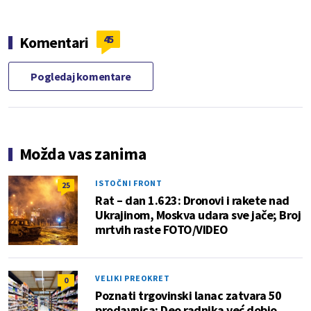
45
Komentari
Pogledaj komentare
Možda vas zanima
ISTOČNI FRONT
25
Rat – dan 1.623: Dronovi i rakete nad
Ukrajinom, Moskva udara sve jače; Broj
mrtvih raste FOTO/VIDEO
VELIKI PREOKRET
0
Poznati trgovinski lanac zatvara 50
prodavnica: Deo radnika već dobio