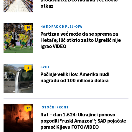
otkaz
NA KORAK OD PLEJ-OFA
80
Partizan već može da se sprema za
Hetafe; Ilić otkrio zašto Ugrešić nije
igrao VIDEO
SVET
4
Počinje veliki lov: Amerika nudi
nagradu od 100 miliona dolara
ISTOČNI FRONT
17
Rat – dan 1.624: Ukrajinci ponovo
pogodili "ruski Amazon"; SAD pojačale
pomoć Kijevu FOTO/VIDEO