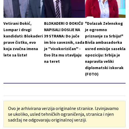
Vetirani Đokić,
BLOKADERI O ĐOKIĆU
"Dolazak Zelenskog
Lompar i drugi
NAPISALI DOSIJE NA
je ogromno
kandidati: Blokaderi
39 STRANA: Do juče
priznanje za Srbiju!"
prave čistku, evo
im bio saveznik, sada
Bivša ambasadorka
koja zvučna imena
je ''visokorizičan'' -
usred emisije sasekla
lete sa liste!
Evo šta mu stavljaju
opoziciju: Srbija je
na teret
napravila veliki
diplomatski iskorak
(FOTO)
Ovo je arhivirana verzija originalne stranice. Izvinjavamo
se ukoliko, usled tehničkih ograničenja, stranica i njen
sadržaj ne odgovaraju originalnoj verziji.