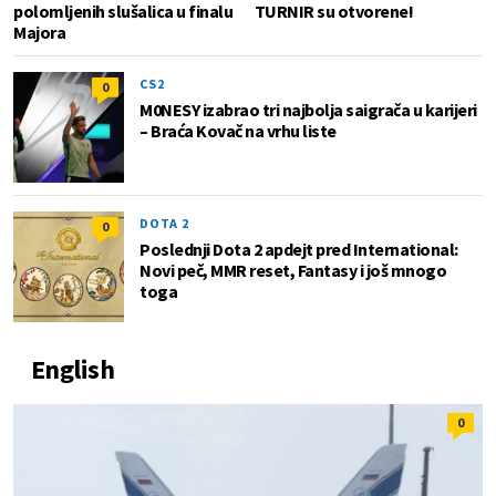
polomljenih slušalica u finalu
TURNIR su otvorene!
Majora
CS2
0
M0NESY izabrao tri najbolja saigrača u karijeri
– Braća Kovač na vrhu liste
DOTA 2
0
Poslednji Dota 2 apdejt pred International:
Novi peč, MMR reset, Fantasy i još mnogo
toga
English
0