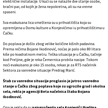
električne instalacije. U kući su se nalazile dve starije osobe,
bračni par, od kojih je žena nepokretna, ali su na vreme
spaseni.
Sva evakuisana lica smeštena su u prihvatilišta koja su
opremljena u Domu kulture u Konjevićima i u prihvatilištima u
Čačku.
Do poplava je došlo zbog velike količine kišnih padavina.
Prema rečima Bojane Ikodinović, noćas je palo oko 80 litara
kiše po kvadratnom metru. Teška situacija je u Čačku, tačnije
kod Preljine, gde je reka Čemernica probila nasipe. Tokom
noći evakuisano je oko 15 osoba, rekao je za RTS načelnik
Sektora za vanredne situacije Predrag Marić.
Štab za vanredne situacije proglasio je jutros vanredno
stanje u Čačku zbog poplava koje su ugrozile grad i okolna
sela, rekla je agenciji Beta načelnica štaba Bojana
Ikodinović.
Ona je rekla da su
najugroženija sela Konjevići i Preljina