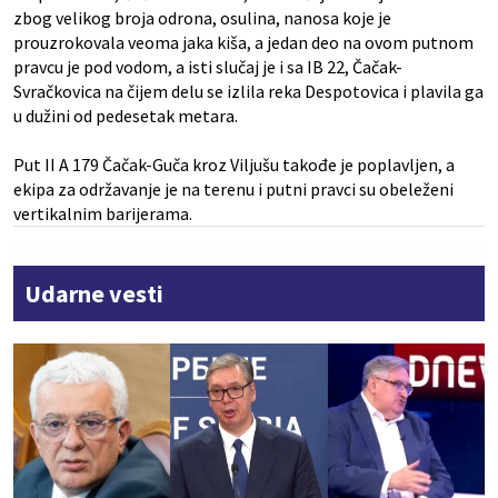
zbog velikog broja odrona, osulina, nanosa koje je
prouzrokovala veoma jaka kiša, a jedan deo na ovom putnom
pravcu je pod vodom, a isti slučaj je i sa IB 22, Čačak-
Svračkovica na čijem delu se izlila reka Despotovica i plavila ga
u dužini od pedesetak metara.
Put II A 179 Čačak-Guča kroz Viljušu takođe je poplavljen, a
ekipa za održavanje je na terenu i putni pravci su obeleženi
vertikalnim barijerama.
Udarne vesti