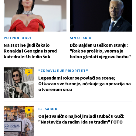
POTPUNI OBRT
SIN OTKRIO
Na stotine ljudi čekalo
Džo Bajden u teškom stanju:
Ronalda i Georginu ispred
"Rak se proširio, veoma je
katedrale: Usledio šok
bolno gledati njegovu borbu"
"ZDRAVLJE JE PRIORITET"
1
Legendarni roker se povlači sa scene;
Otkazao sve turneje, očekuje ga operacija na
otvorenom srcu
65. SABOR
0
On je zvanično najbolji mladi trubač u Guči:
"Nastaviću da radim i da se trudim" FOTO