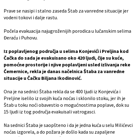
Prave se nasipi i stalno zaseda Štab za vanredne situacije jer
vodeni tokovi i dalje rastu.
Počela evakuacija najugroženijih porodica u lučanskim selima
Đeraću i Puhovu.
Iz poplavljenog područja u selima Konjevići i Preljina kod
Čačka do sada je evakuisano oko 420 ljudi, čije su kuće,
pomoćne prostorije i njive poplavljeni usled izlivanja reke
Čemernice, rekla je danas načelnica Štaba za vanredne
situacije u Čačku Biljana Ikodinović.
Ona je na sednici Štaba rekla da se 400 ljudi iz Konjevića i
Preljine iselilo iz svojih kuća noćas i sklonilo stoku, jer ih je
Štab u toku noći obavestio o mogućnostima poplave, dok su
15 ljudi iz tog područja evakuisali vatrogasci.
Na sednici Štaba je saopšteno i da je jedna kuća u selu Milićevci
noćas izgorela, a do požara je došlo kada su zapaljene