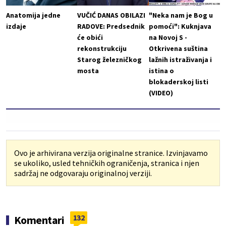
Anatomija jedne
VUČIĆ DANAS OBILAZI
"Neka nam je Bog u
izdaje
RADOVE: Predsednik
pomoći": Kuknjava
će obići
na Novoj S -
rekonstrukciju
Otkrivena suština
Starog železničkog
lažnih istraživanja i
mosta
istina o
blokaderskoj listi
(VIDEO)
Ovo je arhivirana verzija originalne stranice. Izvinjavamo
se ukoliko, usled tehničkih ograničenja, stranica i njen
sadržaj ne odgovaraju originalnoj verziji.
132
Komentari