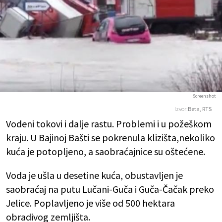
Screenshot
Izvor:
Beta, RTS
Vodeni tokovi i dalje rastu. Problemi i u požeškom
kraju. U Bajinoj Bašti se pokrenula klizišta,nekoliko
kuća je potopljeno, a saobraćajnice su oštećene.
Voda je ušla u desetine kuća, obustavljen je
saobraćaj na putu Lučani-Guča i Guča-Čačak preko
Jelice. Poplavljeno je više od 500 hektara
obradivog zemljišta.