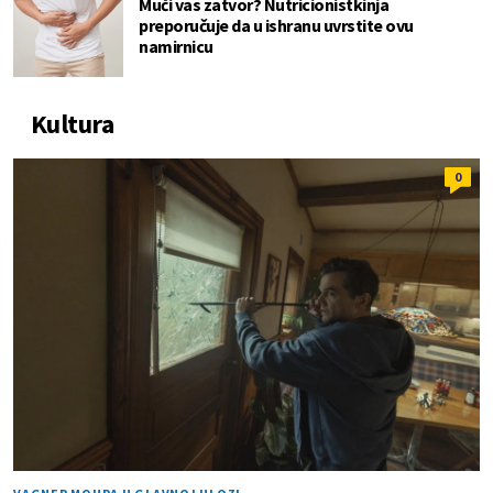
Muči vas zatvor? Nutricionistkinja
preporučuje da u ishranu uvrstite ovu
namirnicu
Kultura
0