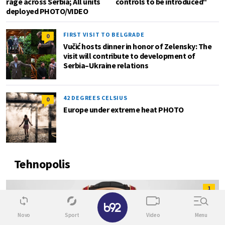
rage across Serbia; All units
controls to be introduced"
deployed PHOTO/VIDEO
FIRST VISIT TO BELGRADE
0
Vučić hosts dinner in honor of Zelensky: The
visit will contribute to development of
Serbia–Ukraine relations
42 DEGREES CELSIUS
0
Europe under extreme heat PHOTO
Tehnopolis
1
✕
Novo
Sport
Video
Menu