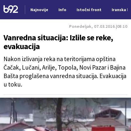
Najnovije
Info
Istočni front
Iranska kr
Nova vest
Ponedeljak, 07.03.2016.
08:10
Vanredna situacija: Izlile se reke,
evakuacija
Nakon izlivanja reka na teritorijama opština
Čačak, Lučani, Arilje, Topola, Novi Pazar i Bajina
Bašta proglašena vanredna situacija. Evakuacija
u toku.