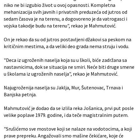
niko ne bi izgubio život u ovoj opasnosti. Kompletna
mehanizacija svih javnih i privatnih preduzeća od jutros od
sedam časova je na terenu, a dogovoreno je da vatrogasci i
vojska takodje budu na terenu", rekao je Mahmutović.
On je rekao da su od jutros postavljeni džakovi sa peskom na
kritičnim mestima, a da veliki deo grada nema struju i vodu.
"Deca iz ugroženih naselja koja su u školi, biće zadržana sa
nastavnicima, dok se situacija ne smiri. Neće biti druge smene
u školama iz ugroženih naselja", rekao je Mahmutović.
Najugroženija naselja su Jaklja, Mur, Šutenovac, Trnava i
Banjska petnja.
Mahmutović je dodao da se izlila reka Jošanica, prvi put posle
velike poplave 1979. godine, i da teče magistralnim putem.
"Srušićemo sve mostove koji se nalaze na vodotocima, a koji
prave prepreku. Angažovali smo mašine čekićare, koje će