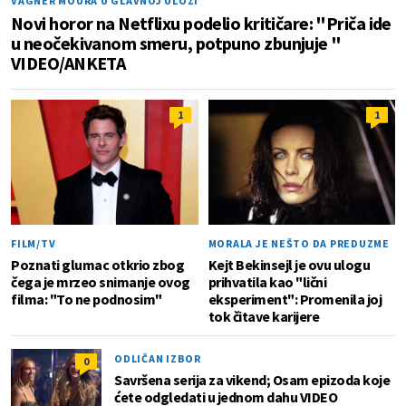
VAGNER MOURA U GLAVNOJ ULOZI
Novi horor na Netflixu podelio kritičare: "Priča ide
u neočekivanom smeru, potpuno zbunjuje "
VIDEO/ANKETA
1
1
FILM/TV
MORALA JE NEŠTO DA PREDUZME
Poznati glumac otkrio zbog
Kejt Bekinsejl je ovu ulogu
čega je mrzeo snimanje ovog
prihvatila kao "lični
filma: "To ne podnosim"
eksperiment": Promenila joj
tok čitave karijere
ODLIČAN IZBOR
0
Savršena serija za vikend; Osam epizoda koje
ćete odgledati u jednom dahu VIDEO