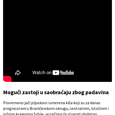
Mogući zastoji u saobraćaju zbog padavina
Povremeno jači pljuskovi i umerena kiša koji su za danas
prognozirani u Braničevskom okrugu, centralnim, istočnim i
južnim krajevima Srbije, vozačima će stvarati dodatno