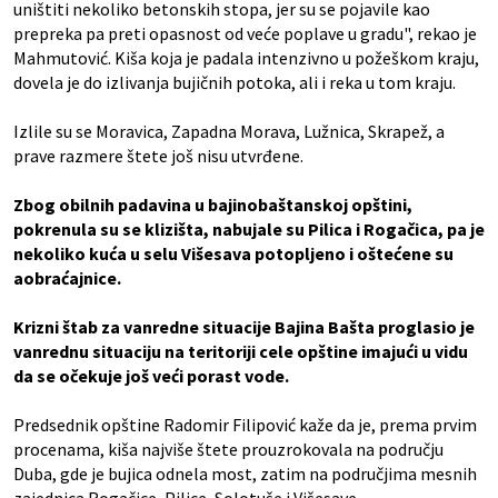
uništiti nekoliko betonskih stopa, jer su se pojavile kao
prepreka pa preti opasnost od veće poplave u gradu", rekao je
Mahmutović. Kiša koja je padala intenzivno u požeškom kraju,
dovela je do izlivanja bujičnih potoka, ali i reka u tom kraju.
Izlile su se Moravica, Zapadna Morava, Lužnica, Skrapež, a
prave razmere štete još nisu utvrđene.
Zbog obilnih padavina u bajinobaštanskoj opštini,
pokrenula su se klizišta, nabujale su Pilica i Rogačica, pa je
nekoliko kuća u selu Višesava potopljeno i oštećene su
aobraćajnice.
Krizni štab za vanredne situacije Bajina Bašta proglasio je
vanrednu situaciju na teritoriji cele opštine imajući u vidu
da se očekuje još veći porast vode.
Predsednik opštine Radomir Filipović kaže da je, prema prvim
procenama, kiša najviše štete prouzrokovala na području
Duba, gde je bujica odnela most, zatim na područjima mesnih