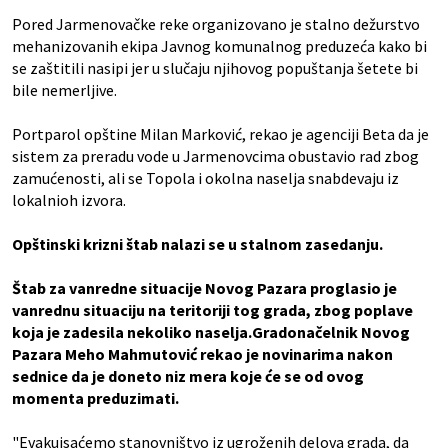
Pored Jarmenovačke reke organizovano je stalno dežurstvo
mehanizovanih ekipa Javnog komunalnog preduzeća kako bi
se zaštitili nasipi jer u slučaju njihovog popuštanja šetete bi
bile nemerljive.
Portparol opštine Milan Marković, rekao je agenciji Beta da je
sistem za preradu vode u Jarmenovcima obustavio rad zbog
zamućenosti, ali se Topola i okolna naselja snabdevaju iz
lokalnioh izvora.
Opštinski krizni štab nalazi se u stalnom zasedanju.
Štab za vanredne situacije Novog Pazara proglasio je
vanrednu situaciju na teritoriji tog grada, zbog poplave
koja je zadesila nekoliko naselja.Gradonačelnik Novog
Pazara Meho Mahmutović rekao je novinarima nakon
sednice da je doneto niz mera koje će se od ovog
momenta preduzimati.
"Evakuisaćemo stanovništvo iz ugroženih delova grada, da