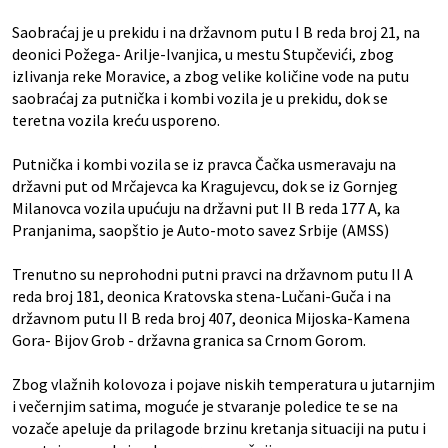
Saobraćaj je u prekidu i na državnom putu I B reda broj 21, na
deonici Požega- Arilje-Ivanjica, u mestu Stupčevići, zbog
izlivanja reke Moravice, a zbog velike količine vode na putu
saobraćaj za putnička i kombi vozila je u prekidu, dok se
teretna vozila kreću usporeno.
Putnička i kombi vozila se iz pravca Čačka usmeravaju na
državni put od Mrčajevca ka Kragujevcu, dok se iz Gornjeg
Milanovca vozila upućuju na državni put II B reda 177 A, ka
Pranjanima, saopštio je Auto-moto savez Srbije (AMSS)
Trenutno su neprohodni putni pravci na državnom putu II A
reda broj 181, deonica Kratovska stena-Lučani-Guča i na
državnom putu II B reda broj 407, deonica Mijoska-Kamena
Gora- Bijov Grob - državna granica sa Crnom Gorom.
Zbog vlažnih kolovoza i pojave niskih temperatura u jutarnjim
i večernjim satima, moguće je stvaranje poledice te se na
vozače apeluje da prilagode brzinu kretanja situaciji na putu i