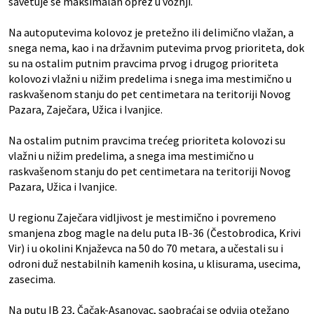
savetuje se maksimalan oprez u vožnji.
Na autoputevima kolovoz je pretežno ili delimično vlažan, a
snega nema, kao i na državnim putevima prvog prioriteta, dok
su na ostalim putnim pravcima prvog i drugog prioriteta
kolovozi vlažni u nižim predelima i snega ima mestimično u
raskvašenom stanju do pet centimetara na teritoriji Novog
Pazara, Zaječara, Užica i Ivanjice.
Na ostalim putnim pravcima trećeg prioriteta kolovozi su
vlažni u nižim predelima, a snega ima mestimično u
raskvašenom stanju do pet centimetara na teritoriji Novog
Pazara, Užica i Ivanjice.
U regionu Zaječara vidljivost je mestimično i povremeno
smanjena zbog magle na delu puta IB-36 (Čestobrodica, Krivi
Vir) i u okolini Knjaževca na 50 do 70 metara, a učestali su i
odroni duž nestabilnih kamenih kosina, u klisurama, usecima,
zasecima.
Na putu IB 23, Čačak-Asanovac, saobraćaj se odvija otežano