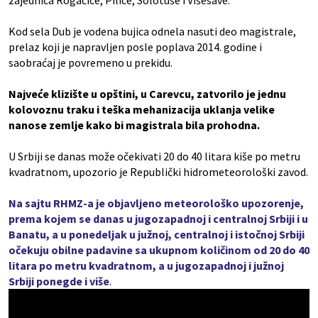
zajednica Rogačice, Pilice, Solotuše i Višesave.
Kod sela Dub je vodena bujica odnela nasuti deo magistrale,
prelaz koji je napravljen posle poplava 2014. godine i
saobraćaj je povremeno u prekidu.
Najveće klizište u opštini, u Carevcu, zatvorilo je jednu
kolovoznu traku i teška mehanizacija uklanja velike
nanose zemlje kako bi magistrala bila prohodna.
U Srbiji se danas može očekivati 20 do 40 litara kiše po metru
kvadratnom, upozorio je Republički hidrometeorološki zavod.
Na sajtu RHMZ-a je objavljeno meteorološko upozorenje,
prema kojem se danas u jugozapadnoj i centralnoj Srbiji i u
Banatu, a u ponedeljak u južnoj, centralnoj i istočnoj Srbiji
očekuju obilne padavine sa ukupnom količinom od 20 do 40
litara po metru kvadratnom, a u jugozapadnoj i južnoj
Srbiji ponegde i više
.