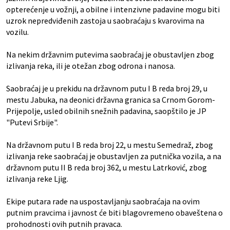
opterećenje u vožnji, a obilne i intenzivne padavine mogu biti
uzrok nepredviđenih zastoja u saobraćaju s kvarovima na
vozilu.
Na nekim državnim putevima saobraćaj je obustavljen zbog
izlivanja reka, ili je otežan zbog odrona i nanosa.
Saobraćaj je u prekidu na državnom putu I B reda broj 29, u
mestu Jabuka, na deonici državna granica sa Crnom Gorom-
Prijepolje, usled obilnih snežnih padavina, saopštilo je JP
"Putevi Srbije".
Na državnom putu I B reda broj 22, u mestu Semedraž, zbog
izlivanja reke saobraćaj je obustavljen za putnička vozila, a na
državnom putu II B reda broj 362, u mestu Latrković, zbog
izlivanja reke Ljig.
Ekipe putara rade na uspostavljanju saobraćaja na ovim
putnim pravcima i javnost će biti blagovremeno obaveštena o
prohodnosti ovih putnih pravaca.