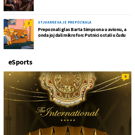
STJUARDESA JE PREPOZNALA
2
Prepoznali glas Barta Simpsona u avionu, a
onda joj dali mikrofon: Putnici ostali u čudu
eSports
0