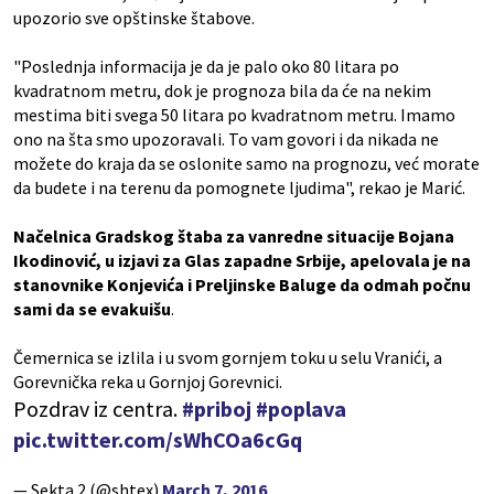
upozorio sve opštinske štabove.
"Poslednja informacija je da je palo oko 80 litara po
kvadratnom metru, dok je prognoza bila da će na nekim
mestima biti svega 50 litara po kvadratnom metru. Imamo
ono na šta smo upozoravali. To vam govori i da nikada ne
možete do kraja da se oslonite samo na prognozu, već morate
da budete i na terenu da pomognete ljudima", rekao je Marić.
Načelnica Gradskog štaba za vanredne situacije Bojana
Ikodinović, u izjavi za Glas zapadne Srbije, apelovala je na
stanovnike Konjevića i Preljinske Baluge da odmah počnu
sami da se evakuišu
.
Čemernica se izlila i u svom gornjem toku u selu Vranići, a
Gorevnička reka u Gornjoj Gorevnici.
Pozdrav iz centra.
#priboj
#poplava
pic.twitter.com/sWhCOa6cGq
— Sekta 2 (@shtex)
March 7, 2016