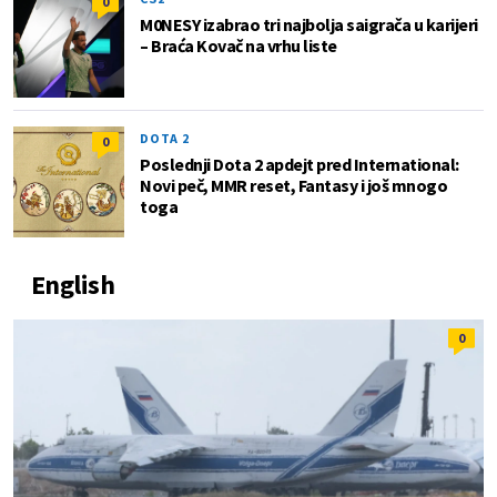
0
M0NESY izabrao tri najbolja saigrača u karijeri
– Braća Kovač na vrhu liste
DOTA 2
0
Poslednji Dota 2 apdejt pred International:
Novi peč, MMR reset, Fantasy i još mnogo
toga
English
0