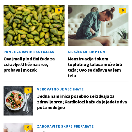
0
0
PUN JE ZDRAVIH SASTOJAKA
IZRAŽENIJI SIMPTOMI
Ovaj mali plod čini čuda za
Menstruacija tokom
zdravlje: Utiče na srce,
toplotnog talasa može biti
probavu i mozak
teža; Ovo se dešava vašem
telu
VEROVATNO JE VEĆ IMATE
1
Jedna namirnica posebno se izdvaja za
zdravlje srca; Kardiolozi kažu da je jedete dva
puta nedeljno
ZABORAVITE SKUPE PREPARATE
0