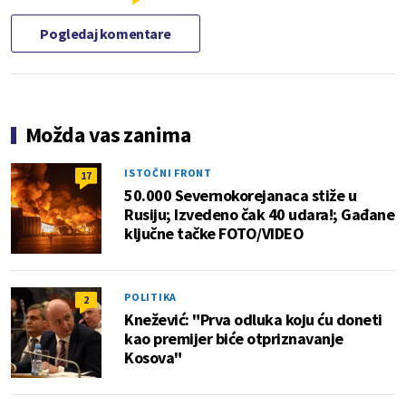
Pogledaj komentare
Možda vas zanima
ISTOČNI FRONT
17
50.000 Severnokorejanaca stiže u
Rusiju; Izvedeno čak 40 udara!; Gađane
ključne tačke FOTO/VIDEO
POLITIKA
2
Knežević: "Prva odluka koju ću doneti
kao premijer biće otpriznavanje
Kosova"