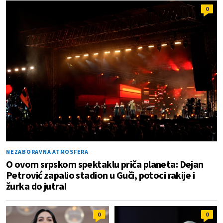
0
NEZABORAVNA ATMOSFERA
O ovom srpskom spektaklu priča planeta: Dejan
Petrović zapalio stadion u Guči, potoci rakije i
žurka do jutra!
0
0