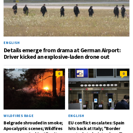
ENGLISH
Details emerge from drama at German Airport:
Driver kicked an explosive-laden drone out
0
0
WILDFIRES RAGE
ENGLISH
Belgrade shrouded in smoke;
EU conflict escalates: Spain
Apocalyptic scenes; Wildfires
hits back at Italy; "Border