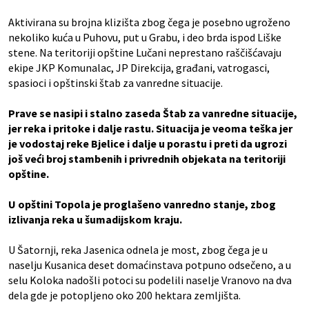
Aktivirana su brojna klizišta zbog čega je posebno ugroženo
nekoliko kuća u Puhovu, put u Grabu, i deo brda ispod Liške
stene. Na teritoriji opštine Lučani neprestano raščišćavaju
ekipe JKP Komunalac, JP Direkcija, građani, vatrogasci,
spasioci i opštinski štab za vanredne situacije.
Prave se nasipi i stalno zaseda Štab za vanredne situacije,
jer reka i pritoke i dalje rastu. Situacija je veoma teška jer
je vodostaj reke Bjelice i dalje u porastu i preti da ugrozi
još veći broj stambenih i privrednih objekata na teritoriji
opštine.
U opštini Topola je proglašeno vanredno stanje, zbog
izlivanja reka u šumadijskom kraju.
U Šatornji, reka Jasenica odnela je most, zbog čega je u
naselju Kusanica deset domaćinstava potpuno odsečeno, a u
selu Koloka nadošli potoci su podelili naselje Vranovo na dva
dela gde je potopljeno oko 200 hektara zemljišta.