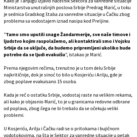
Kako je Tanjugu izjavio načelnik Sektora za vanredne situacije
Ministarstva unutrašnjih poslova Srbije Predrag Marić, u toku
je sednica Gradskog štaba za vanredne situacije u Čačku zbog
problema sa vodostajem iznad nasipa kod Preljine.
"
Tamo smo uputili snage Žandarmerije, sve naše timove i
ljudstvo kojim raspolažemo, ali kontaktirali smo i Vojsku
Srbije da se uključe, da budemo pripremljeni ukoliko bude
potrebe da se ljudi evakuišu
", istakao je Marić.
Prema njegovim rečima, trenutno je u tom delu Srbije
najkritičnije, dok je sinoć to bilo u Kosjeriću i Arilju, gde je
zbog poplave evakuisano 15 osoba.
Kada je reč o ostatku Srbije, vodostaj raste na velikim rekama,
ali kako je objasnio Marić, to je u granicama redovne odbrane
od poplava, zbog čega ne bi trebalo da se očekuju veliki
problemi.
U Kosjeriću, Arilju i Čačku radi se o pritokama i bujičnom
vodotokovima, na šta je Sektor za vanredne situacije u petak