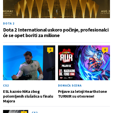
DOTA 2
Dota 2 International uskoro počinje, profesionalci
će se opet boriti za milione
0
0
CS2
DOMAĆA SCENA
ESL kaznio NiKa zbog
Prijave za letnji Hearthstone
polomljenih slušalica u finalu
TURNIR su otvorene!
Majora
CS2