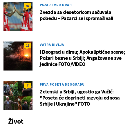
PAZAR TVRD ORAH
47
Zvezda sa desetoricom sačuvala
pobedu – Pazarci se ispromašivali
VATRA DIVLJA
11
I Beograd u dimu; Apokaliptične scene;
Požari besne u Srbiji; Angažovane sve
jedinice FOTO/VIDEO
PRVA POSETA BEOGRADU
7
Zelenski u Srbiji, ugostio ga Vučić:
"Poseta će doprineti razvoju odnosa
Srbije i Ukrajine" FOTO
Život