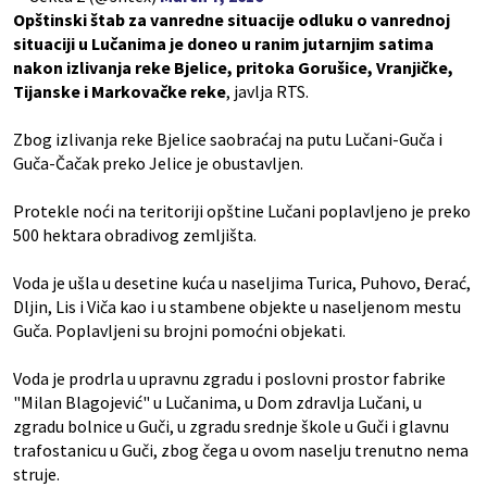
Opštinski štab za vanredne situacije odluku o vanrednoj
situaciji u Lučanima je doneo u ranim jutarnjim satima
nakon izlivanja reke Bjelice, pritoka Gorušice, Vranjičke,
Tijanske i Markovačke reke
, javlja RTS.
Zbog izlivanja reke Bjelice saobraćaj na putu Lučani-Guča i
Guča-Čačak preko Jelice je obustavljen.
Protekle noći na teritoriji opštine Lučani poplavljeno je preko
500 hektara obradivog zemljišta.
Voda je ušla u desetine kuća u naseljima Turica, Puhovo, Đerać,
Dljin, Lis i Viča kao i u stambene objekte u naseljenom mestu
Guča. Poplavljeni su brojni pomoćni objekati.
Voda je prodrla u upravnu zgradu i poslovni prostor fabrike
"Milan Blagojević" u Lučanima, u Dom zdravlja Lučani, u
zgradu bolnice u Guči, u zgradu srednje škole u Guči i glavnu
trafostanicu u Guči, zbog čega u ovom naselju trenutno nema
struje.