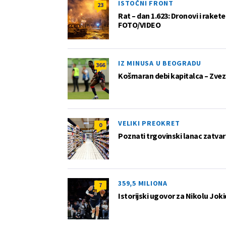
ISTOČNI FRONT
23
Rat – dan 1.623: Dronovi i raket
FOTO/VIDEO
IZ MINUSA U BEOGRADU
366
Košmaran debi kapitalca – Zvez
VELIKI PREOKRET
0
Poznati trgovinski lanac zatvar
359,5 MILIONA
7
Istorijski ugovor za Nikolu Joki