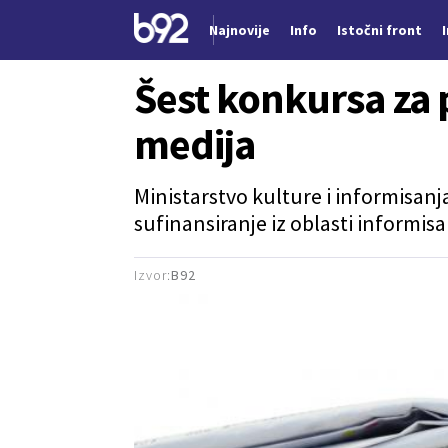
Najnovije
Info
Istočni front
Nova vest
Šest konkursa za 
medija
Ministarstvo kulture i informisanj
sufinansiranje iz oblasti informisa
Izvor:
B92