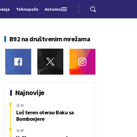
vanja
Tehnopolis
Automobili
B92 na društvenim mrežama
Najnovije
11:11
Loš teren oterao Boku sa
Bombonjere
11:07