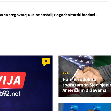
an na pregovore; Rusi se predali; Pogođeni turski brodovi u
0
SVET
Hamnei odobrio
sporazum sa Sjedinjen
Američkim Državama