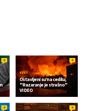
0
0
SVET
Ostavljeni su na cedilu;
im
"Razaranje je strašno"
VIDEO
0
0