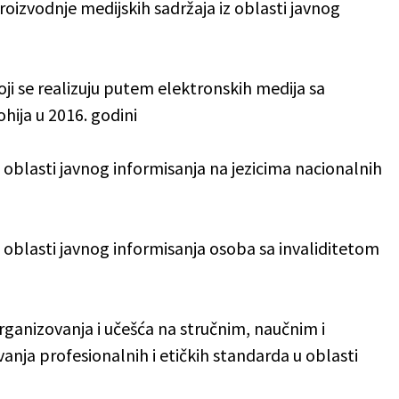
roizvodnje medijskih sadržaja iz oblasti javnog
oji se realizuju putem elektronskih medija sa
ohija u 2016. godini
 oblasti javnog informisanja na jezicima nacionalnih
z oblasti javnog informisanja osoba sa invaliditetom
rganizovanja i učešća na stručnim, naučnim i
nja profesionalnih i etičkih standarda u oblasti