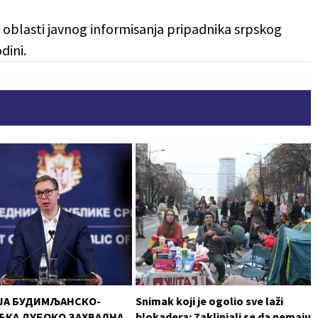
z oblasti javnog informisanja pripadnika srpskog
dini.
ЈА БУДИМЉАНСКО-
Snimak koji je ogolio sve laži
КА ДУБОКО ЗАХВАЛНА
blokadera: Zaklinjali se da nemaju