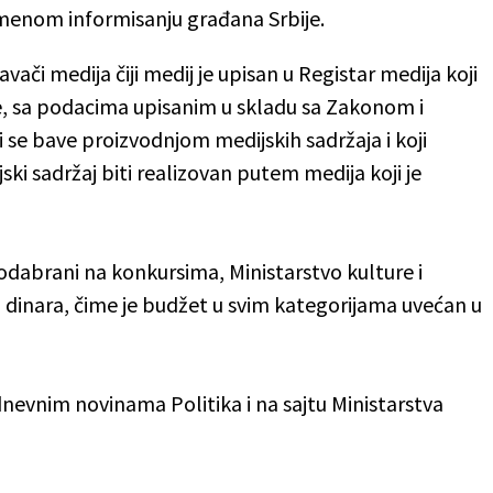
menom informisanju građana Srbije.
ači medija čiji medij je upisan u Registar medija koji
tre, sa podacima upisanim u skladu sa Zakonom i
 se bave proizvodnjom medijskih sadržaja i koji
ski sadržaj biti realizovan putem medija koji je
 odabrani na konkursima, Ministarstvo kulture i
a dinara, čime je budžet u svim kategorijama uvećan u
 dnevnim novinama Politika i na sajtu Ministarstva