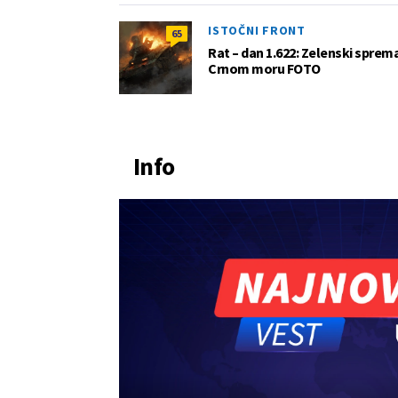
ISTOČNI FRONT
65
Rat – dan 1.622: Zelenski sprem
Crnom moru FOTO
Info