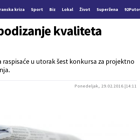
Iranska kriza
Sport
Biz
Lokal
Život
Superžena
92Puto
podizanje kvaliteta
a raspisaće u utorak šest konkursa za projektno
nja.
Ponedeljak, 29.02.2016.
14:11