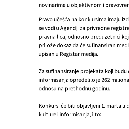
novinarima u objektivnom i pravovre
Pravo učešća na konkursima imaju izdav
se vodi u Agenciji za privredne regis
pravna lica, odnosno preduzetnici koji
prilože dokaz da će sufinansiran medij
upisan u Registar medija.
Za sufinansiranje projekata koji budu
informisanja opredelilo je 262 milion
odnosu na prethodnu godinu.
Konkursi će biti objavljeni 1. marta u
kulture i informisanja, i to: