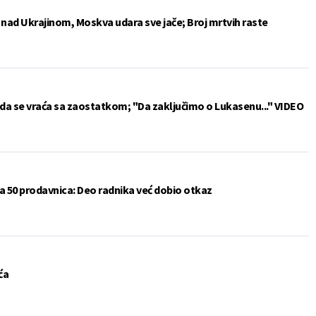
e nad Ukrajinom, Moskva udara sve jače; Broj mrtvih raste
da se vraća sa zaostatkom; "Da zaključimo o Lukasenu..." VIDEO
a 50 prodavnica: Deo radnika već dobio otkaz
ća