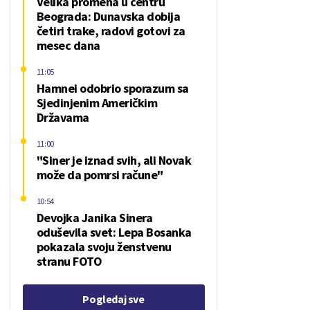
Velika promena u centru
Beograda: Dunavska dobija
četiri trake, radovi gotovi za
mesec dana
11:05
Hamnei odobrio sporazum sa
Sjedinjenim Američkim
Državama
11:00
"Siner je iznad svih, ali Novak
može da pomrsi račune"
10:54
Devojka Janika Sinera
oduševila svet: Lepa Bosanka
pokazala svoju ženstvenu
stranu FOTO
Pogledaj sve