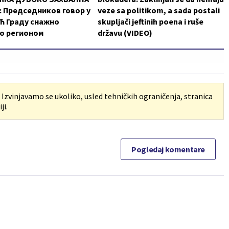
 Председников говор у
veze sa politikom, a sada postali
ћ Граду снажно
skupljači jeftinih poena i ruše
о регионом
državu (VIDEO)
. Izvinjavamo se ukoliko, usled tehničkih ograničenja, stranica
ji.
Pogledaj komentare