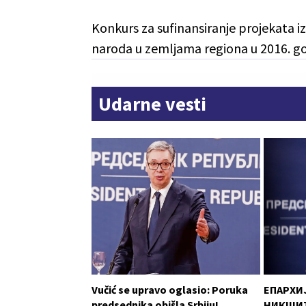
Konkurs za sufinansiranje projekata i
naroda u zemljama regiona u 2016. go
Udarne vesti
Vučić se upravo oglasio: Poruka
ЕПАРХИ
predsednika obišla Srbiju!
НИКШИЋ