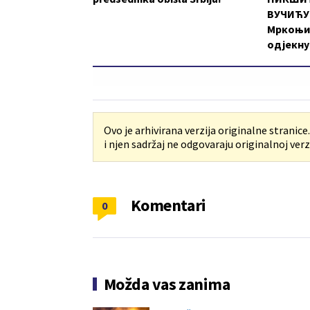
ВУЧИЋУ:
Мркоњи
одјекну
Ovo je arhivirana verzija originalne stranice
i njen sadržaj ne odgovaraju originalnoj verzi
Komentari
0
Možda vas zanima