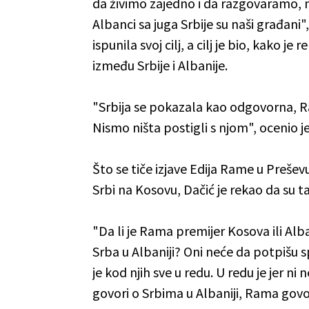
da živimo zajedno i da razgovaramo, n
Albanci sa juga Srbije su naši građani"
ispunila svoj cilj, a cilj je bio, kako 
između Srbije i Albanije.
"Srbija se pokazala kao odgovorna, Ra
Nismo ništa postigli s njom", ocenio je
Što se tiče izjave Edija Rame u Preše
Srbi na Kosovu, Dačić je rekao da su t
"Da li je Rama premijer Kosova ili Alb
Srba u Albaniji? Oni neće da potpišu
je kod njih sve u redu. U redu je jer n
govori o Srbima u Albaniji, Rama govo