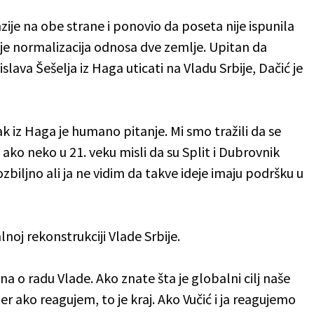
zije na obe strane i ponovio da poseta nije ispunila
 je normalizacija odnosa dve zemlje. Upitan da
ava Šešelja iz Haga uticati na Vladu Srbije, Dačić je
ak iz Haga je humano pitanje. Mi smo tražili da se
ako neko u 21. veku misli da su Split i Dubrovnik
zbiljno ali ja ne vidim da takve ideje imaju podršku u
noj rekonstrukciji Vlade Srbije.
a o radu Vlade. Ako znate šta je globalni cilj naše
er ako reagujem, to je kraj. Ako Vučić i ja reagujemo