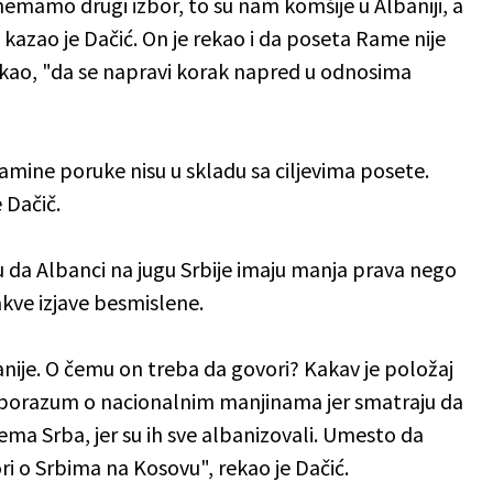
emamo drugi izbor, to su nam komšije u Albaniji, a
, kazao je Dačić. On je rekao i da poseta Rame nije
je rekao, "da se napravi korak napred u odnosima
mine poruke nisu u skladu sa ciljevima posete.
 Dačič.
vu da Albanci na jugu Srbije imaju manja prava nego
akve izjave besmislene.
anije. O čemu on treba da govori? Kakav je položaj
 sporazum o nacionalnim manjinama jer smatraju da
i nema Srba, jer su ih sve albanizovali. Umesto da
ri o Srbima na Kosovu", rekao je Dačić.