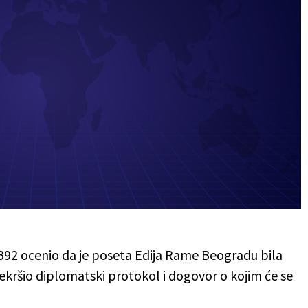
 B92 ocenio da je poseta Edija Rame Beogradu bila
rekršio diplomatski protokol i dogovor o kojim će se