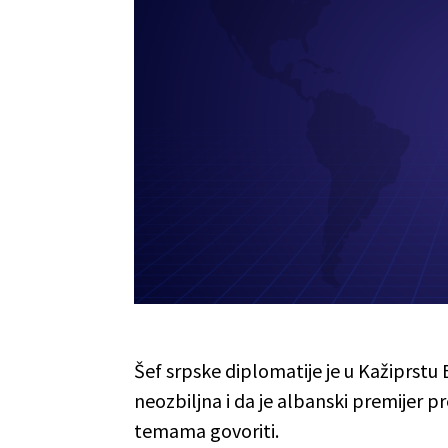
Šef srpske diplomatije je u Kažiprstu
neozbiljna i da je albanski premijer p
temama govoriti.