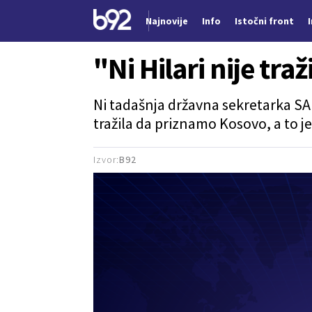
Najnovije
Info
Istočni front
Nova vest
"Ni Hilari nije tra
Ni tadašnja državna sekretarka SA
tražila da priznamo Kosovo, a to je
Izvor:
B92