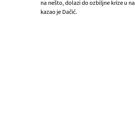
na nešto, dolazi do ozbiljne krize u 
kazao je Dačić.