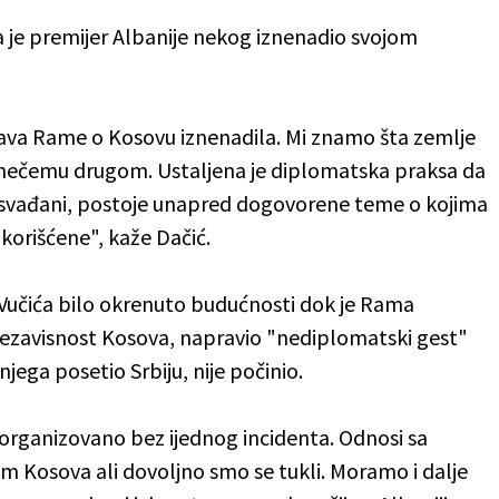
da je premijer Albanije nekog iznenadio svojom
izjava Rame o Kosovu iznenadila. Mi znamo šta zemlje
o nečemu drugom. Ustaljena je diplomatska praksa da
 posvađani, postoje unapred dogovorene teme o kojima
i korišćene", kaže Dačić.
 Vučića bilo okrenuto budućnosti dok je Rama
nezavisnost Kosova, napravio "nediplomatski gest"
e njega posetio Srbiju, nije počinio.
e organizovano bez ijednog incidenta. Odnosi sa
m Kosova ali dovoljno smo se tukli. Moramo i dalje