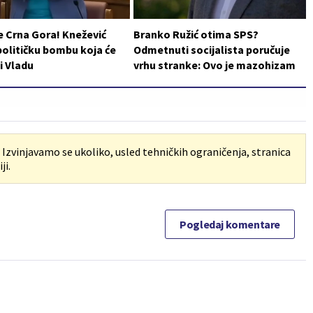
e Crna Gora! Knežević
Branko Ružić otima SPS?
političku bombu koja će
Odmetnuti socijalista poručuje
i Vladu
vrhu stranke: Ovo je mazohizam
. Izvinjavamo se ukoliko, usled tehničkih ograničenja, stranica
ji.
Pogledaj komentare