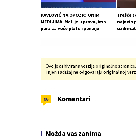
PAVLOVIĆ NA OPOZICIONIM
Trešće s
MEDIJIMA: Mali je u pravu, ima
najavio 
para za veće plate i penzije
uzdrmat
Ovo je arhivirana verzija originalne stranice
i njen sadržaj ne odgovaraju originalnoj verzi
Komentari
96
Možda vas zanima