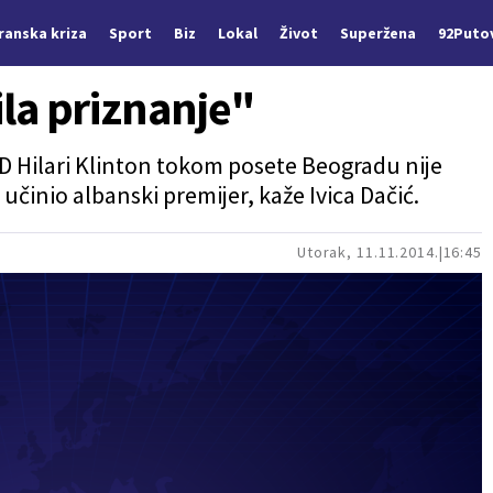
Iranska kriza
Sport
Biz
Lokal
Život
Superžena
92Puto
žila priznanje"
D Hilari Klinton tokom posete Beogradu nije
 učinio albanski premijer, kaže Ivica Dačić.
Utorak, 11.11.2014.
16:45