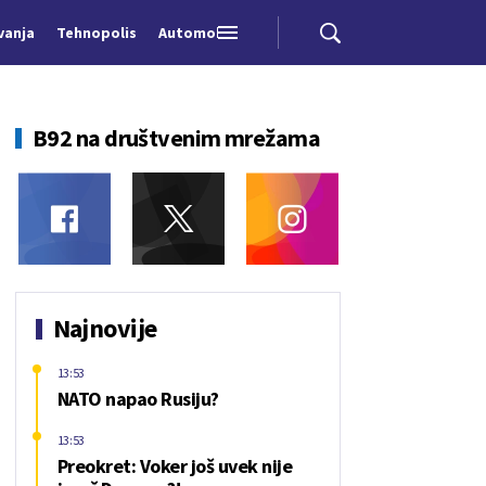
vanja
Tehnopolis
Automobili
B92 na društvenim mrežama
Najnovije
13:53
NATO napao Rusiju?
13:53
Preokret: Voker još uvek nije