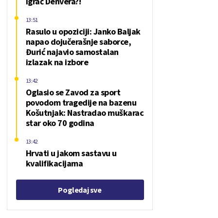
igrač Denvera?!
13:51
Rasulo u opoziciji: Janko Baljak
napao dojučerašnje saborce,
Đurić najavio samostalan
izlazak na izbore
13:42
Oglasio se Zavod za sport
povodom tragedije na bazenu
Košutnjak: Nastradao muškarac
star oko 70 godina
13:42
Hrvati u jakom sastavu u
kvalifikacijama
Pogledaj sve