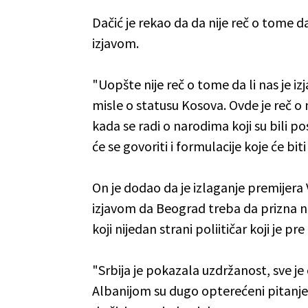
Dačić je rekao da da nije reč o tome 
izjavom.
"Uopšte nije reč o tome da li nas je 
misle o statusu Kosova. Ovde je reč 
kada se radi o narodima koji su bili
će se govoriti i formulacije koje će bit
On je dodao da je izlaganje premijera
izjavom da Beograd treba da prizna 
koji nijedan strani poliitičar koji je pr
"Srbija je pokazala uzdržanost, sve j
Albanijom su dugo opterećeni pitanje