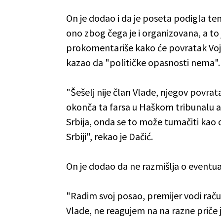
On je dodao i da je poseta podigla ten
ono zbog čega je i organizovana, a to
prokomentariše kako će povratak Vojisl
kazao da "političke opasnosti nema".
"Šešelj nije član Vlade, njegov povrat
okonča ta farsa u Haškom tribunalu a 
Srbija, onda se to može tumačiti kao o
Srbiji", rekao je Dačić.
On je dodao da ne razmišlja o eventual
"Radim svoj posao, premijer vodi račun
Vlade, ne reagujem na na razne priče j