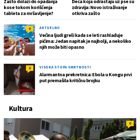
Zašto dolazi do opadanja
Deca koja odrastaju uz pse su
kose tokom korišćenja
zdravija: Novo istraživanje
tableta za mršavljenje?
otkriva zašto
AKTUELNO
0
Većina ljudi greši kada se leti rashlađuje
pićima: Jedan napitak je najbolji, a nekoliko
njih može biti opasno
VISOKA STOPA SMRTNOSTI
0
Alarmantna prekretnica: Ebola u Kongu prvi
put premašila kritičnu brojku
Kultura
0