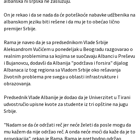
albanska ni srpska ne zaslužuju.
On je rekao i da se nada da će poteškoće nabavke udžbenika na
albanskom jeziku biti rešene i da mu je to obećao lično
premijer Srbije.
Rama je naveo da je sa predsednikom Vlade Srbije
Aleksandrom Vučićem u ponedeljak u Beogradu razgovarao o
realnim problemima sa kojima se suočavaju Albanci u Preševu
i Bujanovcu, dodavši da Albanija "podržava i forsira" dijalog
Albanaca iz tog regiona sa Vladom Srbije oko rešavanja
životnih problema pre svega u oblasti infrastrukture i
obrazovanja.
Predsednik Vlade Albanije je dodao da je Univerzitet u Tirani
udvostručio upisne kvote za studente iz tri opštine na jugu
Srbije.
"Nadam se da će održati reč jer neće želeti da posle mogu da
mu kažem da nije održao reč. A onda neće moći da kaže da je to
provokacija", rekao je Rama. Rama je prethodno održao