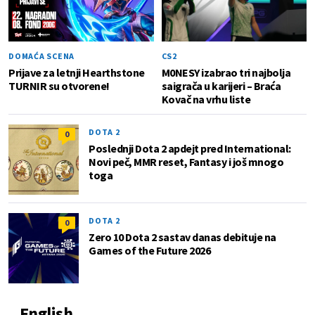
DOMAĆA SCENA
CS2
Prijave za letnji Hearthstone
M0NESY izabrao tri najbolja
TURNIR su otvorene!
saigrača u karijeri – Braća
Kovač na vrhu liste
DOTA 2
0
Poslednji Dota 2 apdejt pred International:
Novi peč, MMR reset, Fantasy i još mnogo
toga
DOTA 2
0
Zero 10 Dota 2 sastav danas debituje na
Games of the Future 2026
English