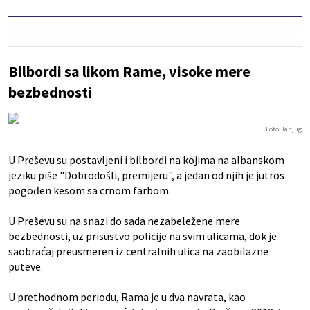
Bilbordi sa likom Rame, visoke mere
bezbednosti
Foto: Tanjug
U Preševu su postavljeni i bilbordi na kojima na albanskom
jeziku piše "Dobrodošli, premijeru", a jedan od njih je jutros
pogođen kesom sa crnom farbom.
U Preševu su na snazi do sada nezabeležene mere
bezbednosti, uz prisustvo policije na svim ulicama, dok je
saobraćaj preusmeren iz centralnih ulica na zaobilazne
puteve.
U prethodnom periodu, Rama je u dva navrata, kao