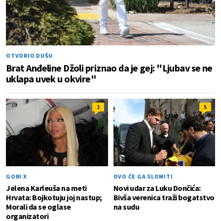
OTVORIO DUŠU
Brat Anđeline Džoli priznao da je gej: "Ljubav se ne
uklapa uvek u okvire"
1
5
GORI X
OVO ĆE GA SLOMITI
Jelena Karleuša na meti
Novi udar za Luku Dončića:
Hrvata: Bojkotuju joj nastup;
Bivša verenica traži bogatstvo
Morali da se oglase
na sudu
organizatori