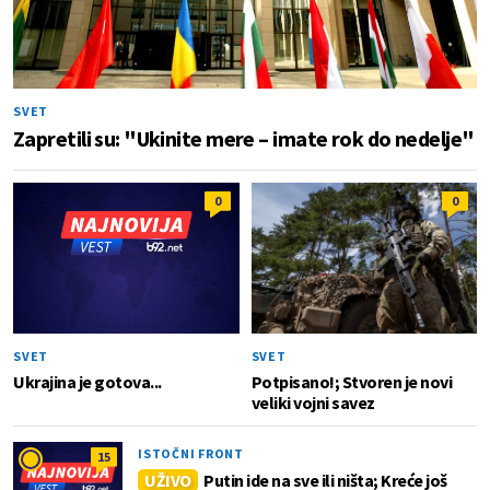
SVET
Zapretili su: "Ukinite mere – imate rok do nedelje"
0
0
SVET
SVET
Ukrajina je gotova...
Potpisano!; Stvoren je novi
veliki vojni savez
ISTOČNI FRONT
15
UŽIVO
Putin ide na sve ili ništa; Kreće još