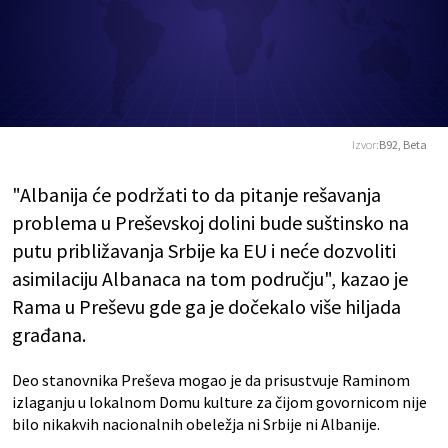
Izvor:
B92, Beta
"Albanija će podržati to da pitanje rešavanja
problema u Preševskoj dolini bude suštinsko na
putu približavanja Srbije ka EU i neće dozvoliti
asimilaciju Albanaca na tom području", kazao je
Rama u Preševu gde ga je dočekalo više hiljada
građana.
Deo stanovnika Preševa mogao je da prisustvuje Raminom
izlaganju u lokalnom Domu kulture za čijom govornicom nije
bilo nikakvih nacionalnih obeležja ni Srbije ni Albanije.