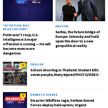
"ATTRITION, NOT
ENGLISH
NEGOTIATIONS"
Serbia, the future bridge of
Putin won't stop; U.S.
Europe: Zelensky and Vučić
Intelligence: A major
open the door to a new
offensive is coming — He will
geopolitical reality
become even more
dangerous
ENGLISH
0
School shooting in Thailand: Student kills
seven people; Many injured PHOTO/VIDEO
DRAMATIC SCENES
0
Disaster: Wildfires rage; Serbian Armed
Forces deploy helicopters; Urgent