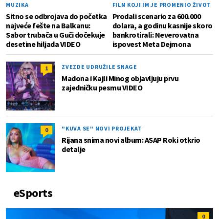
MUZIKA
FILM KOJI IM JE PROMENIO ŽIVOT
Sitno se odbrojava do početka
Prodali scenario za 600.000
najveće fešte na Balkanu:
dolara, a godinu kasnije skoro
Sabor trubača u Guči dočekuje
bankrotirali: Neverovatna
desetine hiljada VIDEO
ispovest Meta Dejmona
ZVEZDE UDRUŽILE SNAGE
1
Madona i Kajli Minog objavljuju prvu
zajedničku pesmu VIDEO
"KUVA SE" NOVI PROJEKAT
0
Rijana snima novi album: ASAP Roki otkrio
detalje
eSports
0