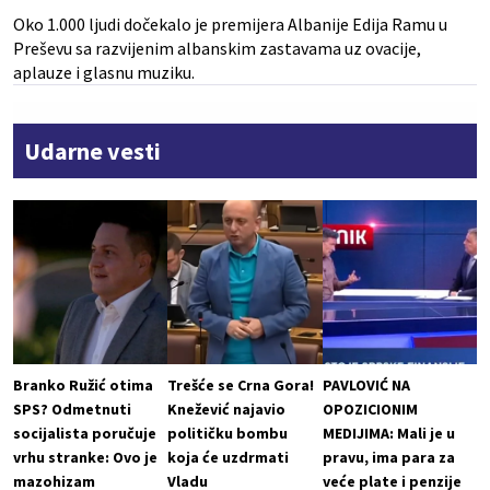
Oko 1.000 ljudi dočekalo je premijera Albanije Edija Ramu u
Preševu sa razvijenim albanskim zastavama uz ovacije,
aplauze i glasnu muziku.
Udarne vesti
Branko Ružić otima
Trešće se Crna Gora!
PAVLOVIĆ NA
SPS? Odmetnuti
Knežević najavio
OPOZICIONIM
socijalista poručuje
političku bombu
MEDIJIMA: Mali je u
vrhu stranke: Ovo je
koja će uzdrmati
pravu, ima para za
mazohizam
Vladu
veće plate i penzije