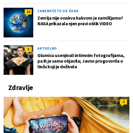
ZANEMEĆETE OD ŠOKA
10
Zemlja nije onakva kakvom je zamišljamo?
NASA prikazala njen pravi oblik VIDEO
AKTUELNO
3
Glumicu ucenjivali intimnim fotografijama,
pa ih je sama objavila; Javno progovorila o
linču koji je doživela
Zdravlje
0