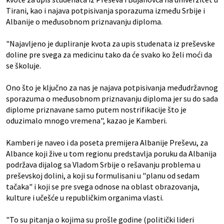
Tirani, kao i najava potpisivanja sporazuma između Srbije i
Albanije o međusobnom priznavanju diploma.
"Najavljeno je dupliranje kvota za upis studenata iz preševske
doline pre svega za medicinu tako da će svako ko želi moći da
se školuje.
Ono što je ključno za nas je najava potpisivanja međudržavnog
sporazuma o međusobnom priznavanju diploma jer su do sada
diplome priznavane samo putem nostrifikacije što je
oduzimalo mnogo vremena", kazao je Kamberi.
Kamberi je naveo i da poseta premijera Albanije Preševu, za
Albance koji žive u tom regionu predstavlja poruku da Albanija
podržava dijalog sa Vladom Srbije o rešavanju problema u
preševskoj dolini, a koji su formulisani u "planu od sedam
tačaka" i koji se pre svega odnose na oblast obrazovanja,
kulture i učešće u republičkim organima vlasti.
"To su pitanja o kojima su prošle godine (politički lideri