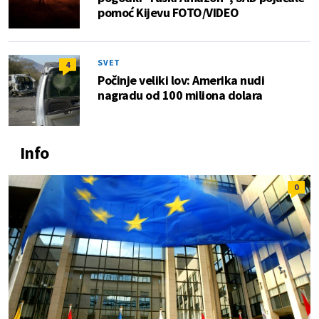
pomoć Kijevu FOTO/VIDEO
SVET
4
Počinje veliki lov: Amerika nudi
nagradu od 100 miliona dolara
Info
0