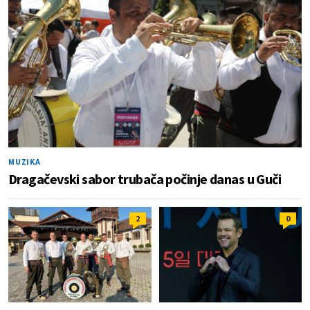
MUZIKA
Dragačevski sabor trubača počinje danas u Guči
2
0