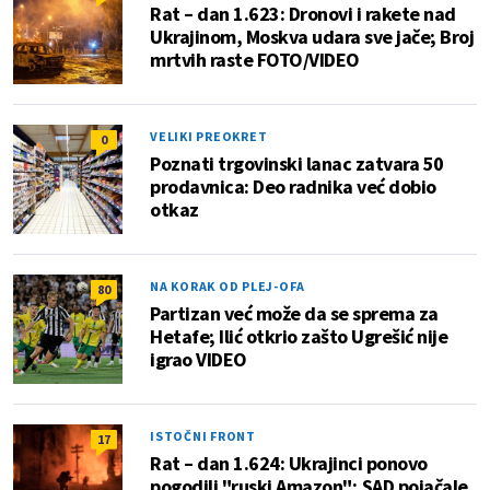
Rat – dan 1.623: Dronovi i rakete nad
Ukrajinom, Moskva udara sve jače; Broj
mrtvih raste FOTO/VIDEO
VELIKI PREOKRET
0
Poznati trgovinski lanac zatvara 50
prodavnica: Deo radnika već dobio
otkaz
NA KORAK OD PLEJ-OFA
80
Partizan već može da se sprema za
Hetafe; Ilić otkrio zašto Ugrešić nije
igrao VIDEO
ISTOČNI FRONT
17
Rat – dan 1.624: Ukrajinci ponovo
pogodili "ruski Amazon"; SAD pojačale