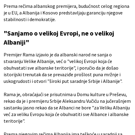
Prema rečima albanskog premijera, budućnost celog regiona
je u EU, a Albanija i Kosovo predstavljaju garanciju njegove
stabilnosti i demokratije.
"Sanjamo o velikoj Evropi, ne o velikoj
Albaniji"
Premijer Rama izjavio je da albanski narod ne sanja o
stvaranju Velike Albanije, već o "velikoj Evropi koja će
obuhvatati sve albanske teritorije", i poručio da je došao
istorijski trenutak da se prevaziđe prošlost puna mržnje i
uskogrudosti i otvori "široki put saradnje Srbije i Albanije".
Rama je, obraćajući se prisutnima u Domu kulture u Preševu,
rekao da je i premijeru Srbije Aleksandru Vučiću na jučerašnjem
sastanku jasno rekao da se Albanci ne bore "za Veliku Albaniju
već za veliku Evropu koja će obuhvatiti sve Albance i albanske
teritorije".
Prema njegovim rečima Albanija ima teškoće u saradnji sa