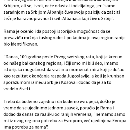
Srbijom, ali se, tvrdi, neće odustati od dijaloga, jer "samo
saradnjom sa Srbijom Albanija čuva svoju poziciju da zaštiti
težnje ka ravnopravnosti svih Albanaca koji žive u Srbiji".
Rama je ocenio i da postoji istorijska mogućnost da se
prevaziđu mržnja i uskogrudost po kojima je ovaj region ranije
bio identifikovan.
"Danas, 100 godina posle Prvog svetskog rata, koji je krenuo
od našeg balkanskog regiona, i čiji smo mi bili deo, imamo
istorijsku mogućnost da vratimo momenat mira koji je došao
kao rezultat okončanja raspada Jugoslavije, a koji je krunisan
sporazumom između Srbije i Kosova i dodao da je za to
vredelo živeti.
Treba da budemo zajedno i da budemo evropejci, došlo je
vreme da se ujedinimo jednom zauvek, poručio je Rama i
dodao da danas za razliku od ranijih vremena, "nemamo samo
mi iz ovog regiona potrebu za Evropom, već ujedinjena Evropa
ima potrebu za nama".