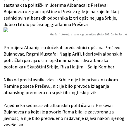
sastanak sa političkim liderima Albanaca iz Preševa i
Bujanovca u zgradi opštine u Preševu gde je na zajedničkoj
sednici svih albanskih odbornika iz tri opštine juga Srbije,
dobio i titulu počasnog građanina Preševa.
Graðani oèekuju albanskog premijera (Foto: B92, Darko Jevtiæ)
Premijera Albanije su dočekali predsednici opština Preševo i
Bujanovac, Ragmi Mustafa i Nagip Arifi, lideri svih albanskih
političkih partija u tim opštinama kao i dva albanska
poslanika u Skupštini Srbije, Riza Haljimi i Šajip Kamberi.
Niko od predstavnika vlasti Srbije nije bio prisutan tokom
Ramine posete Preševu, niti je bilo prevoda izlaganja
albanskog premijera na srpski ili engleski jezik.
Zajednička sednica svih albanskih političara iz Preševa i
Bujanovca na kojoj je govorio Rama bila je zatvorena za
javnost, a nije bilo predviđeno ni davanje izjava nakon njenog
završetka.