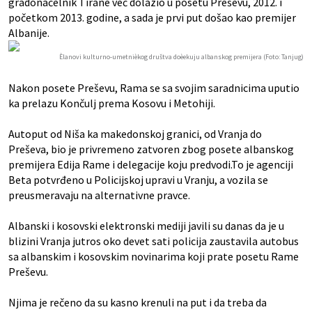
gradonačelnik Tirane već dolazio u posetu Preševu, 2012. i
početkom 2013. godine, a sada je prvi put došao kao premijer
Albanije.
Èlanovi kulturno-umetnièkog društva doèekuju albanskog premijera (Foto: Tanjug)
Nakon posete Preševu, Rama se sa svojim saradnicima uputio
ka prelazu Končulj prema Kosovu i Metohiji.
Autoput od Niša ka makedonskoj granici, od Vranja do
Preševa, bio je privremeno zatvoren zbog posete albanskog
premijera Edija Rame i delegacije koju predvodi.To je agenciji
Beta potvrđeno u Policijskoj upravi u Vranju, a vozila se
preusmeravaju na alternativne pravce.
Albanski i kosovski elektronski mediji javili su danas da je u
blizini Vranja jutros oko devet sati policija zaustavila autobus
sa albanskim i kosovskim novinarima koji prate posetu Rame
Preševu.
Njima je rečeno da su kasno krenuli na put i da treba da