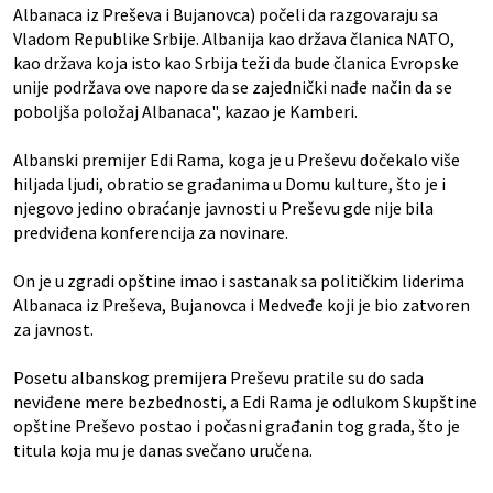
Albanaca iz Preševa i Bujanovca) počeli da razgovaraju sa
Vladom Republike Srbije. Albanija kao država članica NATO,
kao država koja isto kao Srbija teži da bude članica Evropske
unije podržava ove napore da se zajednički nađe način da se
poboljša položaj Albanaca", kazao je Kamberi.
Albanski premijer Edi Rama, koga je u Preševu dočekalo više
hiljada ljudi, obratio se građanima u Domu kulture, što je i
njegovo jedino obraćanje javnosti u Preševu gde nije bila
predviđena konferencija za novinare.
On je u zgradi opštine imao i sastanak sa političkim liderima
Albanaca iz Preševa, Bujanovca i Medveđe koji je bio zatvoren
za javnost.
Posetu albanskog premijera Preševu pratile su do sada
neviđene mere bezbednosti, a Edi Rama je odlukom Skupštine
opštine Preševo postao i počasni građanin tog grada, što je
titula koja mu je danas svečano uručena.