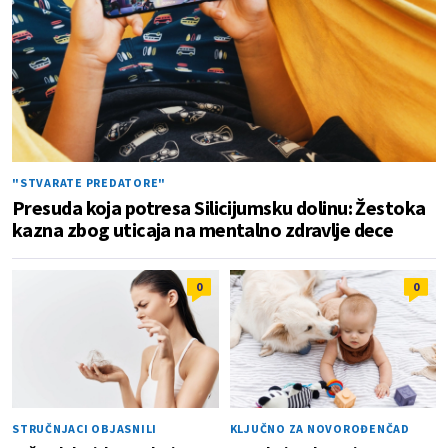
"STVARATE PREDATORE"
Presuda koja potresa Silicijumsku dolinu: Žestoka
kazna zbog uticaja na mentalno zdravlje dece
0
0
STRUČNJACI OBJASNILI
KLJUČNO ZA NOVOROĐENČAD