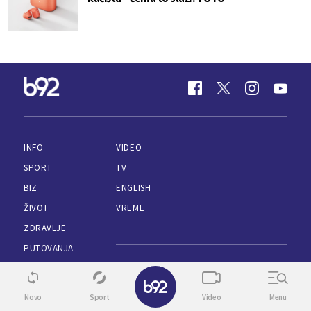
INFO
VIDEO
SPORT
TV
BIZ
ENGLISH
ŽIVOT
VREME
ZDRAVLJE
PUTOVANJA
KULTURA
✕
MARKETING
SUPERŽENA
Novo
Sport
Video
Menu
IMPRESUM
ESPORTS