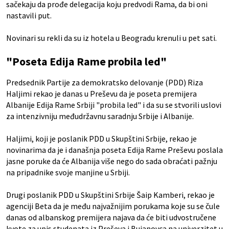
sačekaju da prođe delegacija koju predvodi Rama, da bi oni
nastavili put.
Novinari su rekli da su iz hotela u Beogradu krenuli u pet sati.
"Poseta Edija Rame probila led"
Predsednik Partije za demokratsko delovanje (PDD) Riza
Haljimi rekao je danas u Preševu da je poseta premijera
Albanije Edija Rame Srbiji "probila led" i da su se stvorili uslovi
za intenzivniju međudržavnu saradnju Srbije i Albanije.
Haljimi, koji je poslanik PDD u Skupštini Srbije, rekao je
novinarima da je i današnja poseta Edija Rame Preševu poslala
jasne poruke da će Albanija više nego do sada obraćati pažnju
na pripadnike svoje manjine u Srbiji.
Drugi poslanik PDD u Skupštini Srbije Šaip Kamberi, rekao je
agenciji Beta da je među najvažnijim porukama koje su se čule
danas od albanskog premijera najava da će biti udvostručene
kvote za upis studenata iz Preševa i Bujanovca na univerzitet u