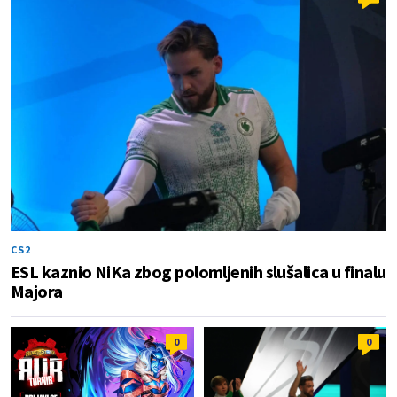
CS2
ESL kaznio NiKa zbog polomljenih slušalica u finalu
Majora
0
0