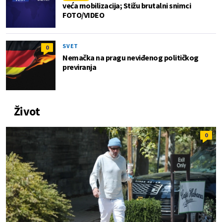
veća mobilizacija; Stižu brutalni snimci
FOTO/VIDEO
SVET
0
Nemačka na pragu neviđenog političkog
previranja
Život
0