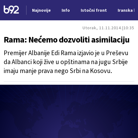
Najnovije
Info
Istočni front
Iranska kr
Nova vest
Utorak, 11.11.2014.
10:35
Rama: Nećemo dozvoliti asimilaciju
Premijer Albanije Edi Rama izjavio je u Preševu
da Albanci koji žive u opštinama na jugu Srbije
imaju manje prava nego Srbi na Kosovu.