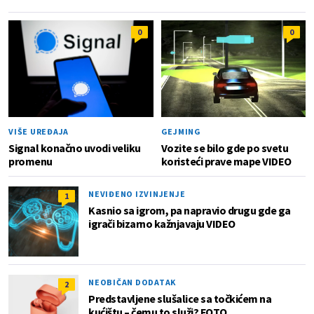
0
0
VIŠE UREĐAJA
GEJMING
Signal konačno uvodi veliku
Vozite se bilo gde po svetu
promenu
koristeći prave mape VIDEO
NEVIĐENO IZVINJENJE
1
Kasnio sa igrom, pa napravio drugu gde ga
igrači bizarno kažnjavaju VIDEO
NEOBIČAN DODATAK
2
Predstavljene slušalice sa točkićem na
kućištu – čemu to služi? FOTO