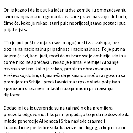
On je kazao i da je put ka jačanju dve zemlje i u omogućavanju
svim manjinama u regionu da ostvare pravo na svoju slobodu,
čime će, kako je rekao, stari puit neprijateljstava postati put
prijateljstva.
"To je put poštovanja za sve, mogućnosti za svakoga, bez
obzira na nacionalnu pripadnost i nacionalnost. To je put na
kojem će svi, kao ljudi, moći da ostvare svoje ambicije i da ih u
tome niko ne sprečava", rekao je Rama. Premijer Albanije
osvrnuo se i na, kako je rekao, problem obrazovanja u
Preševskoj dolini, objasnivši da je kasno sinoć u razgovoru sa
premijerom Srbije i predstavnicima srpske vlade potpisan
sporazum o razmeni mladih i uzajamnom priznavanju
diploma.
Dodao je i da je uveren da su na taj način oba premijera
preuzela odgovornost koja im pripada, a to je da ne dozvole da
mlade generacije Albanaca i Srba naslede traume i
traumatične posledice sukoba izuzetno dugog, a koji deca ni