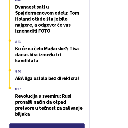
Dvanaest sati u
Spajdermenovom odelu: Tom
Holand otkrio šta je bilo
najgore, a odgovor će vas
iznenaditi FOTO
8:43
Ko će na čelo Mađarske?; Tisa
danas bira između tri
kandidata
8:40
ABA liga ostala bez direktora!
8:37
Revolucija u svemiru: Rusi
pronašli način da otpad
pretvore u tečnost za zalivanje
biljaka