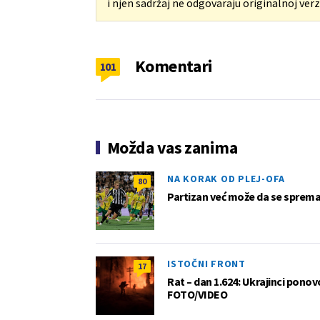
i njen sadržaj ne odgovaraju originalnoj verzi
Komentari
101
Možda vas zanima
NA KORAK OD PLEJ-OFA
80
Partizan već može da se sprema z
ISTOČNI FRONT
17
Rat – dan 1.624: Ukrajinci pono
FOTO/VIDEO