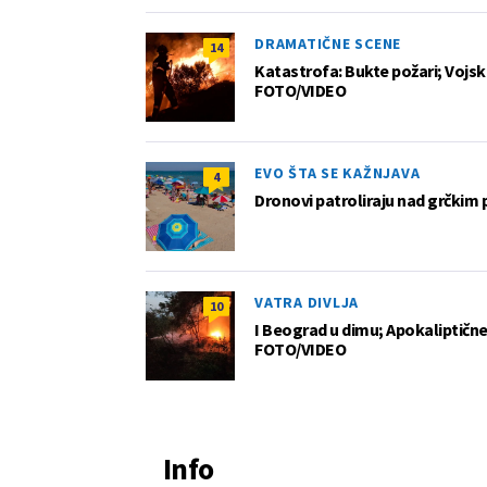
DRAMATIČNE SCENE
14
Katastrofa: Bukte požari; Vojska
FOTO/VIDEO
EVO ŠTA SE KAŽNJAVA
4
Dronovi patroliraju nad grčkim 
VATRA DIVLJA
10
I Beograd u dimu; Apokaliptične
FOTO/VIDEO
Info