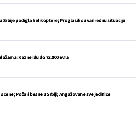
 Srbije podigla helikoptere; Proglasili su vanrednu situaciju
plažama: Kazne idu do 73.000 evra
 scene; Požari besne u Srbiji; Angažovane sve jedinice