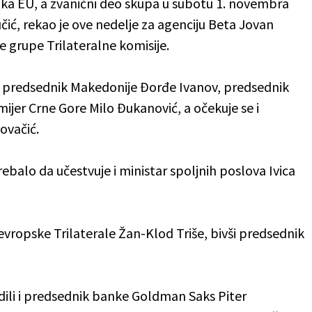
 ka EU, a zvanični deo skupa u subotu 1. novembra
čić, rekao je ove nedelje za agenciju Beta Jovan
 grupe Trilateralne komisije.
li predsednik Makedonije Đorđe Ivanov, predsednik
ijer Crne Gore Milo Đukanović, a očekuje se i
ovačić.
rebalo da učestvuje i ministar spoljnih poslova Ivica
evropske Trilaterale Žan-Klod Triše, bivši predsednik
ili i predsednik banke Goldman Saks Piter