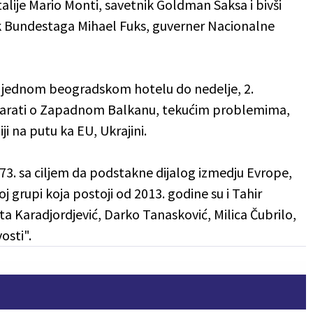
lije Mario Monti, savetnik Goldman Saksa i bivši
nik Bundestaga Mihael Fuks, guverner Nacionalne
 jednom beogradskom hotelu do nedelje, 2.
ovarati o Zapadnom Balkanu, tekućim problemima,
ji na putu ka EU, Ukrajini.
973. sa ciljem da podstakne dijalog izmedju Evrope,
oj grupi koja postoji od 2013. godine su i Tahir
ta Karadjordjević, Darko Tanasković, Milica Čubrilo,
osti".