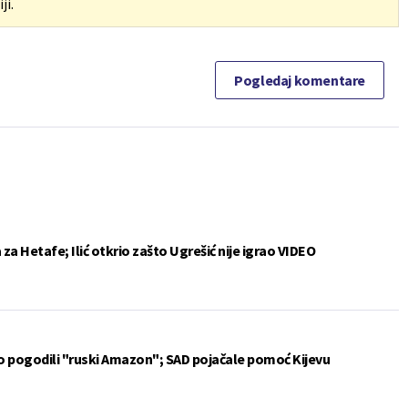
ji.
Pogledaj komentare
a Hetafe; Ilić otkrio zašto Ugrešić nije igrao VIDEO
vo pogodili "ruski Amazon"; SAD pojačale pomoć Kijevu