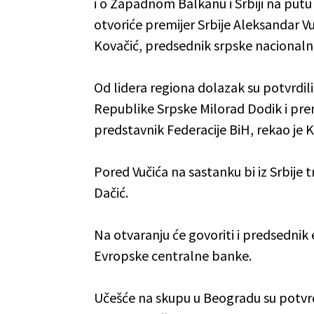
i o Zapadnom Balkanu i Srbiji na putu
otvoriće premijer Srbije Aleksandar Vu
Kovačić, predsednik srpske nacionalne
Od lidera regiona dolazak su potvrdi
Republike Srpske Milorad Dodik i prem
predstavnik Federacije BiH, rekao je K
Pored Vučića na sastanku bi iz Srbije t
Dačić.
Na otvaranju će govoriti i predsednik 
Evropske centralne banke.
Učešće na skupu u Beogradu su potvrd