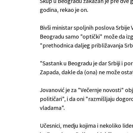
Skup u Beogradu zakazan je pre dve god
godina, rekao je on.
Bivši ministar spoljnih poslova Srbije 
Beogradu samo "optički" može da izgl
"prethodnica daljeg približavanja Srb
"Sastank u Beogradu je dar Srbiji i p
Zapada, dakle da (ona) ne može ostati
Jovanović je za "Večernje novosti" obja
političari", i da oni "razmišljaju dogo
vladama".
Učesnici, medju kojima i nekoliko lid