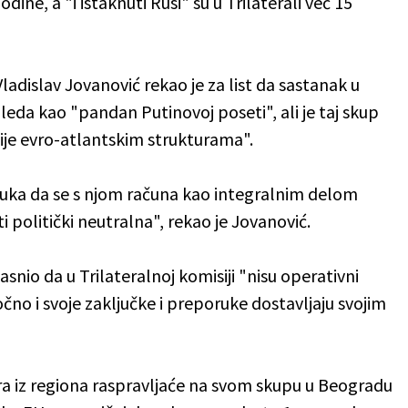
ine, a "i istaknuti Rusi" su u Trilaterali već 15
Vladislav Jovanović rekao je za list da sastanak u
eda kao "pandan Putinovoj poseti", ali je taj skup
ije evro-atlantskim strukturama".
oruka da se s njom računa kao integralnim delom
 politički neutralna", rekao je Jovanović.
snio da u Trilateralnoj komisiji "nisu operativni
ročno i svoje zaključke i preporuke dostavljaju svojim
era iz regiona raspravljaće na svom skupu u Beogradu