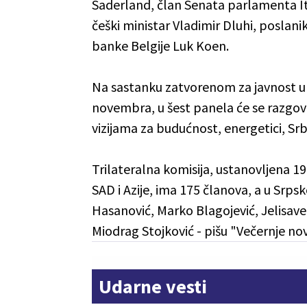
Saderland, član Senata parlamenta Ita
češki ministar Vladimir Dluhi, posla
banke Belgije Luk Koen.
Na sastanku zatvorenom za javnost u
novembra, u šest panela će se razg
vizijama za budućnost, energetici, Srbi
Trilateralna komisija, ustanovljena 1
SAD i Azije, ima 175 članova, a u Srpsk
Hasanović, Marko Blagojević, Jelisave
Miodrag Stojković - pišu "Večernje nov
Udarne vesti