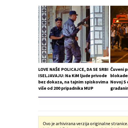
LOVE NAŠE POLICAJCE, DA SE SRBI
Čuveni p
ISELJAVAJU: Na KiM ljude privode
blokader
bez dokaza, na tajnim spiskovima
Novoj S 
više od 200 pripadnika MUP
građani
Ovo je arhivirana verzija originalne stranice