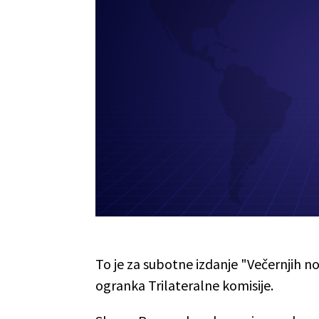
To je za subotne izdanje "Večernjih n
ogranka Trilateralne komisije.