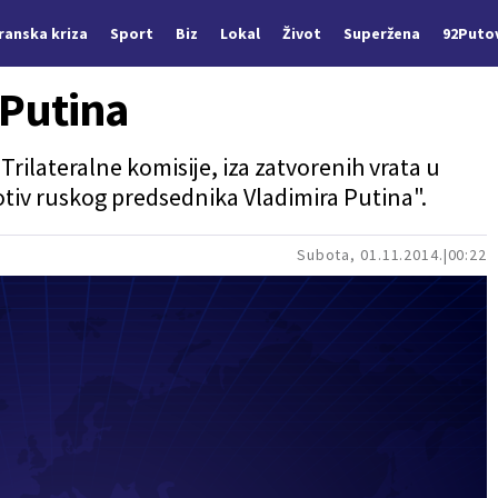
Iranska kriza
Sport
Biz
Lokal
Život
Superžena
92Puto
 Putina
rilateralne komisije, iza zatvorenih vrata u
otiv ruskog predsednika Vladimira Putina".
Subota, 01.11.2014.
00:22