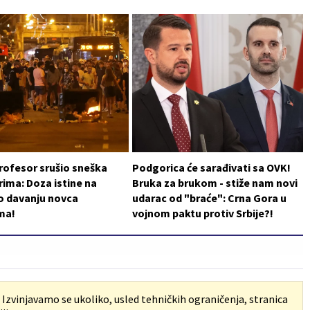
rofesor srušio sneška
Podgorica će sarađivati sa OVK!
ima: Doza istine na
Bruka za brukom - stiže nam novi
o davanju novca
udarac od "braće": Crna Gora u
ma!
vojnom paktu protiv Srbije?!
. Izvinjavamo se ukoliko, usled tehničkih ograničenja, stranica