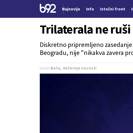
Najnovije
Info
Istočni front
Nova vest
Trilaterala ne ruši
Diskretno pripremljeno zasedanje T
Beogradu, nije "nikakva zavera pr
Izvor:
Beta, Večernje novosti