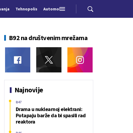
vanja
Tehnopolis
Automobili
B92 na društvenim mrežama
Najnovije
8:47
Drama u nuklearnoj elektrani:
Potapaju barže da bi spasili rad
reaktora
8:46