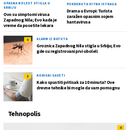
OPASNA BOLEST STIGLA U
POKRENUTA HITNA ISTRAGA
SRBIJU
Drama u Evropi: Turista
Ovo su simptomi virusa
zaražen opasnim sojem
Zapadnog Nila; Evo kada je
hantavirusa
vreme da posetite lekara
ALARM IZ BATUTA
0
Groznica Zapadnog Nila stigla u Srbiju; Evo
gde su registrovani prvi oboleli
KORISNI SAVETI
3
Kako spustiti pritisak za 10 minuta? Ove
drevne tehnike bi mogle da vam pomognu
Tehnopolis
0