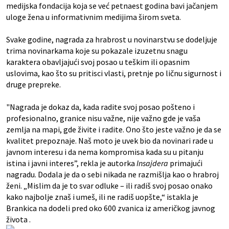
medijska fondacija
koja se već petnaest godina bavi jačanjem
uloge žena u informativnim medijima širom sveta.
Svake godine, nagrada za hrabrost u novinarstvu se dodeljuje
trima novinarkama koje su pokazale izuzetnu snagu
karaktera obavljajući svoj posao u teškim ili opasnim
uslovima, kao što su pritisci vlasti, pretnje po ličnu sigurnost i
druge prepreke.
"Nagrada je dokaz da, kada radite svoj posao pošteno i
profesionalno, granice nisu važne, nije važno gde je vaša
zemlja na mapi, gde živite i radite. Ono što jeste važno je da se
kvalitet prepoznaje. Naš moto je uvek bio da novinari rade u
javnom interesu i da nema kompromisa kada su u pitanju
istina i javni interes”, rekla je autorka
Insajdera
primajući
nagradu. Dodala je da o sebi nikada ne razmišlja kao o hrabroj
ženi. „Mislim da je to svar odluke – ili radiš svoj posao onako
kako najbolje znaš i umeš, ili ne radiš uopšte,“ istakla je
Brankica na dodeli pred oko 600 zvanica iz američkog javnog
života .