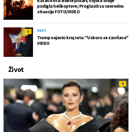
Katastrofa: Bukte požari; Vojska Srbije
podigla helikoptere; Proglasili su vanrednu
situaciju FOTO/VIDEO
SVET
0
Tramp najavio kraj rata: "Uskoro se završava"
VIDEO
Život
0