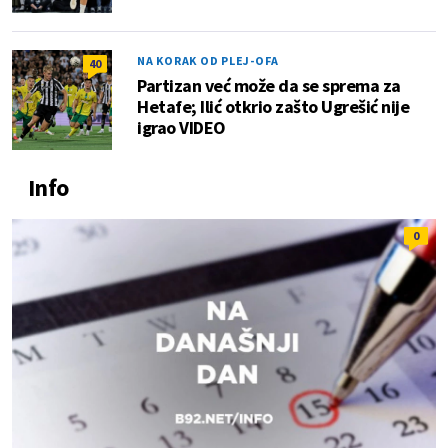
NA KORAK OD PLEJ-OFA
40
Partizan već može da se sprema za
Hetafe; Ilić otkrio zašto Ugrešić nije
igrao VIDEO
Info
0