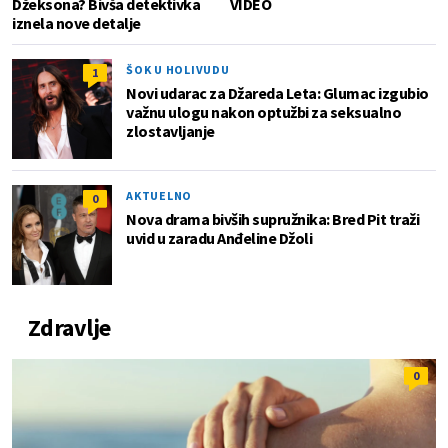
Džeksona? Bivša detektivka
VIDEO
iznela nove detalje
ŠOK U HOLIVUDU
1
Novi udarac za Džareda Leta: Glumac izgubio
važnu ulogu nakon optužbi za seksualno
zlostavljanje
AKTUELNO
0
Nova drama bivših supružnika: Bred Pit traži
uvid u zaradu Anđeline Džoli
Zdravlje
0