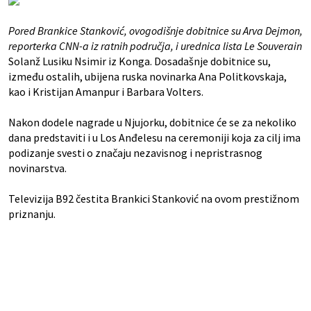
Pored Brankice Stanković, ovogodišnje dobitnice su Arva Dejmon,
reporterka CNN-a iz ratnih područja, i urednica lista Le Souverain
Solanž Lusiku Nsimir iz Konga. Dosadašnje dobitnice su,
između ostalih, ubijena ruska novinarka Ana Politkovskaja,
kao i Kristijan Amanpur i Barbara Volters.
Nakon dodele nagrade u Njujorku, dobitnice će se za nekoliko
dana predstaviti i u Los Anđelesu na ceremoniji koja za cilj ima
podizanje svesti o značaju nezavisnog i nepristrasnog
novinarstva.
Televizija B92 čestita Brankici Stanković na ovom prestižnom
priznanju.