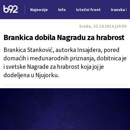
Najnovije
Info
Istočni front
Iranska kr
Nova vest
Sreda, 22.10.2014.
19:50
Brankica dobila Nagradu za hrabrost
Brankica Stanković, autorka Insajdera, pored
domaćih i međunarodnih priznanja, dobitnica je
i svetske Nagrade za hrabrost koja joj je
dodeljena u Njujorku.