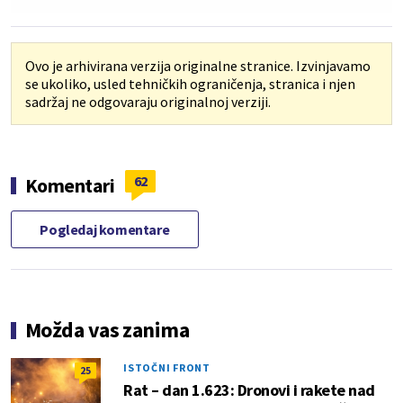
Ovo je arhivirana verzija originalne stranice. Izvinjavamo
se ukoliko, usled tehničkih ograničenja, stranica i njen
sadržaj ne odgovaraju originalnoj verziji.
62
Komentari
Pogledaj komentare
Možda vas zanima
ISTOČNI FRONT
25
Rat – dan 1.623: Dronovi i rakete nad