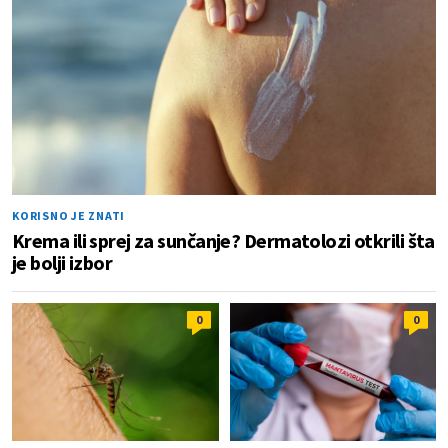
KORISNO JE ZNATI
Krema ili sprej za sunčanje? Dermatolozi otkrili šta
je bolji izbor
0
0