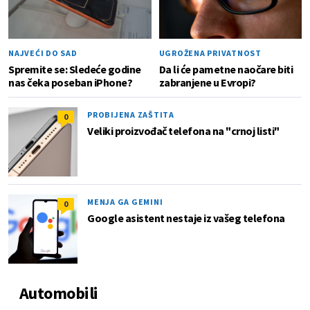
NAJVEĆI DO SAD
UGROŽENA PRIVATNOST
Spremite se: Sledeće godine
Da li će pametne naočare biti
nas čeka poseban iPhone?
zabranjene u Evropi?
PROBIJENA ZAŠTITA
0
Veliki proizvođač telefona na "crnoj listi"
MENJA GA GEMINI
0
Google asistent nestaje iz vašeg telefona
Automobili