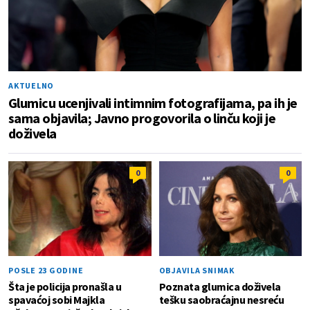
AKTUELNO
Glumicu ucenjivali intimnim fotografijama, pa ih je
sama objavila; Javno progovorila o linču koji je
doživela
0
0
POSLE 23 GODINE
OBJAVILA SNIMAK
Šta je policija pronašla u
Poznata glumica doživela
spavaćoj sobi Majkla
tešku saobraćajnu nesreću