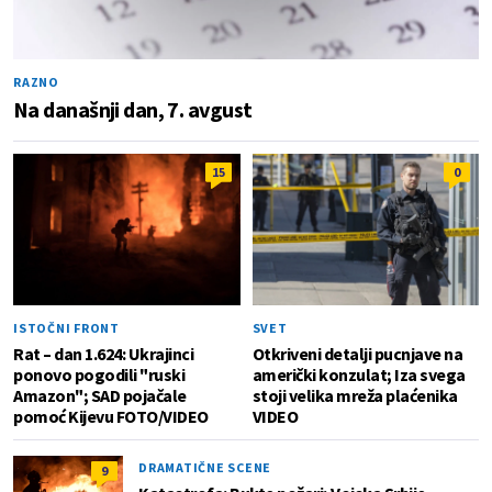
RAZNO
Na današnji dan, 7. avgust
15
0
ISTOČNI FRONT
SVET
Rat – dan 1.624: Ukrajinci
Otkriveni detalji pucnjave na
ponovo pogodili "ruski
američki konzulat; Iza svega
Amazon"; SAD pojačale
stoji velika mreža plaćenika
pomoć Kijevu FOTO/VIDEO
VIDEO
DRAMATIČNE SCENE
9