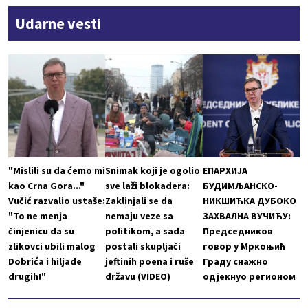
Udarne vesti
"Mislili su da ćemo mi
Snimak koji je ogolio
ЕПАРХИЈА
kao Crna Gora..."
sve laži blokadera:
БУДИМЉАНСКО-
Vučić razvalio ustaše:
Zaklinjali se da
НИКШИЋКА ДУБОКО
"To ne menja
nemaju veze sa
ЗАХВАЛНА ВУЧИЋУ:
činjenicu da su
politikom, a sada
Председников
zlikovci ubili malog
postali skupljači
говор у Мркоњић
Dobrića i hiljade
jeftinih poena i ruše
Граду снажно
drugih!"
državu (VIDEO)
одјекнуо регионом