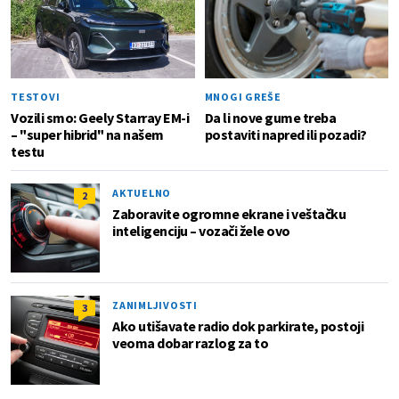
TESTOVI
MNOGI GREŠE
Vozili smo: Geely Starray EM-i
Da li nove gume treba
– "super hibrid" na našem
postaviti napred ili pozadi?
testu
AKTUELNO
2
Zaboravite ogromne ekrane i veštačku
inteligenciju – vozači žele ovo
ZANIMLJIVOSTI
3
Ako utišavate radio dok parkirate, postoji
veoma dobar razlog za to