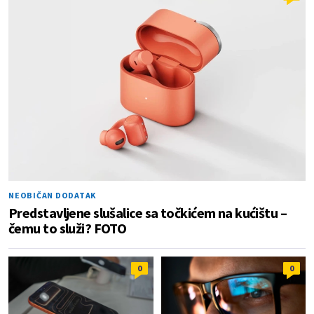
NEOBIČAN DODATAK
Predstavljene slušalice sa točkićem na kućištu –
čemu to služi? FOTO
0
0