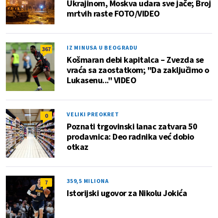
Ukrajinom, Moskva udara sve jače; Broj
mrtvih raste FOTO/VIDEO
IZ MINUSA U BEOGRADU
367
Košmaran debi kapitalca – Zvezda se
vraća sa zaostatkom; "Da zaključimo o
Lukasenu..." VIDEO
VELIKI PREOKRET
0
Poznati trgovinski lanac zatvara 50
prodavnica: Deo radnika već dobio
otkaz
359,5 MILIONA
7
Istorijski ugovor za Nikolu Jokića