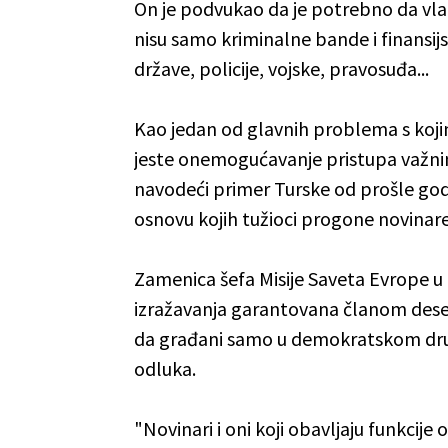
On je podvukao da je potrebno da vla
nisu samo kriminalne bande i finansijs
države, policije, vojske, pravosuđa...
Kao jedan od glavnih problema s kojima 
jeste onemogućavanje pristupa važnim
navodeći primer Turske od prošle godi
osnovu kojih tužioci progone novinare
Zamenica šefa Misije Saveta Evrope u
izražavanja garantovana članom deset
da građani samo u demokratskom dru
odluka.
"Novinari i oni koji obavljaju funkcij