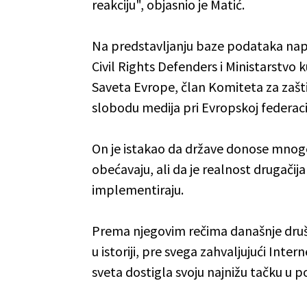
reakciju", objasnio je Matić.
Na predstavljanju baze podataka napad
Civil Rights Defenders i Ministarstvo k
Saveta Evrope, član Komiteta za zašti
slobodu medija pri Evropskoj federacij
On je istakao da države donose mnoge
obećavaju, ali da je realnost drugačij
implementiraju.
Prema njegovim rečima današnje druš
u istoriji, pre svega zahvaljujući Inte
sveta dostigla svoju najnižu tačku u p