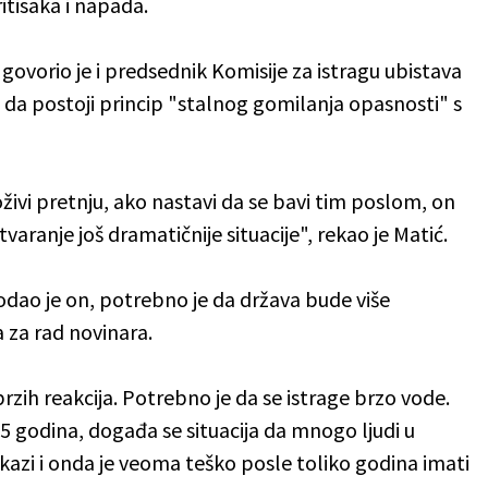
itisaka i napada.
i govorio je i predsednik Komisije za istragu ubistava
 da postoji princip "stalnog gomilanja opasnosti" s
oživi pretnju, ako nastavi da se bavi tim poslom, on
aranje još dramatičnije situacije", rekao je Matić.
odao je on, potrebno je da država bude više
 za rad novinara.
ih reakcija. Potrebno je da se istrage brzo vode.
5 godina, događa se situacija da mnogo ljudi u
zi i onda je veoma teško posle toliko godina imati