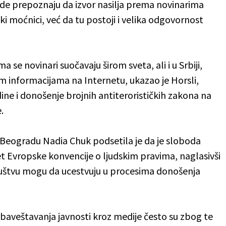
de prepoznaju da izvor nasilja prema novinarima
ki moćnici, već da tu postoji i velika odgovornost
se novinari suočavaju širom sveta, ali i u Srbiji,
 informacijama na Internetu, ukazao je Horsli,
ne i donošenje brojnih antiterorističkih zakona na
.
 Beogradu Nadia Chuk podsetila je da je sloboda
 Evropske konvencije o ljudskim pravima, naglasivši
štvu mogu da ucestvuju u procesima donošenja
e obaveštavanja javnosti kroz medije često su zbog te