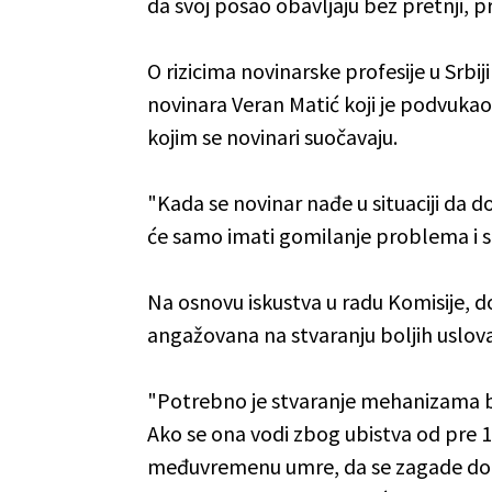
da svoj posao obavljaju bez pretnji, pr
O rizicima novinarske profesije u Srbij
novinara Veran Matić koji je podvukao
kojim se novinari suočavaju.
"Kada se novinar nađe u situaciji da d
će samo imati gomilanje problema i stv
Na osnovu iskustva u radu Komisije, d
angažovana na stvaranju boljih uslova
"Potrebno je stvaranje mehanizama brz
Ako se ona vodi zbog ubistva od pre 1
međuvremenu umre, da se zagade doka