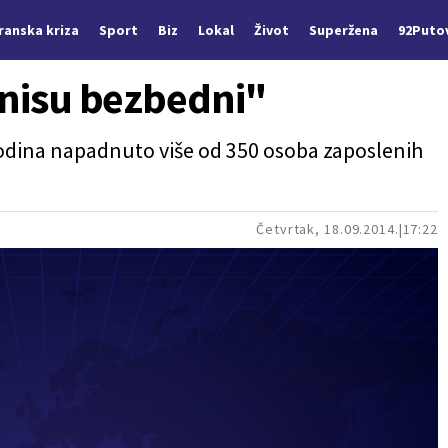
Iranska kriza
Sport
Biz
Lokal
Život
Superžena
92Puto
i nisu bezbedni"
 godina napadnuto više od 350 osoba zaposlenih
Četvrtak, 18.09.2014.
17:22