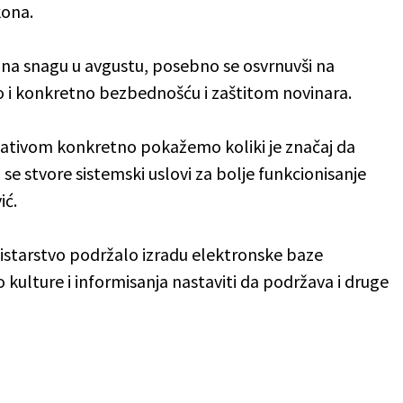
kona.
li na snagu u avgustu, posebno se osvrnuvši na
no i konkretno bezbednošću i zaštitom novinara.
ativom konkretno pokažemo koliki je značaj da
 se stvore sistemski uslovi za bolje funkcionisanje
ić.
nistarstvo podržalo izradu elektronske baze
 kulture i informisanja nastaviti da podržava i druge