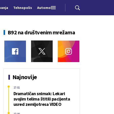
vanja
Tehnopolis
Automobili
B92 na društvenim mrežama
Najnovije
17:01
Dramatičan snimak: Lekari
svojim telima štitili pacijenta
usred zemljotresa VIDEO
17:00