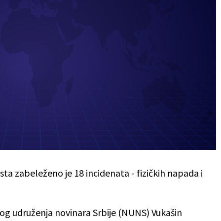
a zabeleženo je 18 incidenata - fizičkih napada i
og udruženja novinara Srbije (NUNS) Vukašin