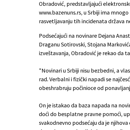
Obradović, predstavljajući elektron
www.bazenuns.rs, u Srbiji ima mnogo p
rasvetljavanju tih incidenata država n
Podsećajući na novinare Dejana Anasta
Draganu Sotirovski, Stojana Marković
izveštavanja, Obradović je rekao da t
"Novinari u Srbiji nisu bezbedni, a v
rad. Verbalni i fizički napadi se najče
obeshrabruju počinioce od ponavljanj
On je istakao da baza napada na novina
doći do besplatne pravne pomoći, uprav
svakodnevno podsećaju da je njihova 