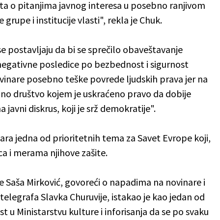
ta o pitanjima javnog interesa u posebno ranjivom
grupe i institucije vlasti", rekla je Chuk.
 postavljaju da bi se sprečilo obaveštavanje
 negativne posledice po bezbednost i sigurnost
ovinare posebno teške povrede ljudskih prava jer na
pno društvo kojem je uskraćeno pravo da dobije
javni diskrus, koji je srž demokratije".
ra jedna od prioritetnih tema za Savet Evrope koji,
ca i merama njihove zašite.
re Saša Mirković, govoreći o napadima na novinare i
telegrafa Slavka Churuvije, istakao je kao jedan od
t u Ministarstvu kulture i inforisanja da se po svaku