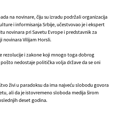
a na novinare, čiju su izradu podržali organizacija
ulture i informisanja Srbije, učestvovao je i ekspert
tu novinara pri Savetu Evrope i predstavnik za
i novinara Vilijam Horsli.
 rezolucije i zakone koji mnogo toga dobrog
a pošto nedostaje politička volja države da se oni
tvo živi u paradoksu da ima najveću slobodu govora
rnetu, ali da je istovremeno sloboda medija širom
oslednjih deset godina.