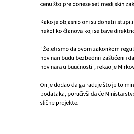
cenu što pre donese set medijskih za
Kako je objasnio oni su doneti i stupi
nekoliko članova koji se bave direkt
"Želeli smo da ovom zakonkom regul
novinari budu bezbedni i zaštićeni i da
novinara u buućnosti", rekao je Mirkov
On je dodao da ga raduje što je to mi
podataka, poručivši da će Ministarstvo
slične projekte.