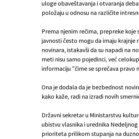
uloge obaveštavanja i otvaranja deba
položaju u odnosu na različite intresne 
Prema njenim rečima, prepreke koje se
javnosti često mogu da imaju krajnje
novinara, istakavši da su napadi na n
meti nisu samo pojedinci, već celoku
informaciju "čime se sprečava pravo na 
Ona je dodala da je bezbednost novina
kako kaže, radi na izradi novih smerni
Državni sekretar u Ministarstvu kultu
ubistvu vlasnika i urednika Nedeljnog 
prioriteta prilikom stupanja na duznos