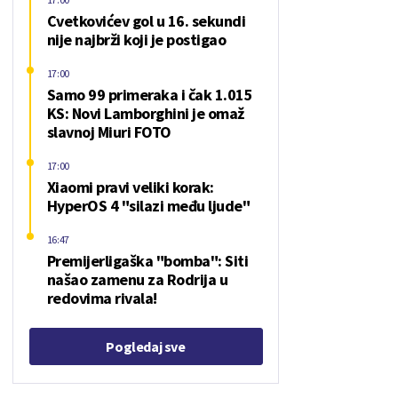
Cvetkovićev gol u 16. sekundi
nije najbrži koji je postigao
17:00
Samo 99 primeraka i čak 1.015
KS: Novi Lamborghini je omaž
slavnoj Miuri FOTO
17:00
Xiaomi pravi veliki korak:
HyperOS 4 "silazi među ljude"
16:47
Premijerligaška "bomba": Siti
našao zamenu za Rodrija u
redovima rivala!
Pogledaj sve