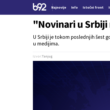
Najnovije
Info
Istočni front
Nova vest
"Novinari u Srbij
U Srbiji je tokom poslednjih šest
u medijima.
Izvor:
Tanjug