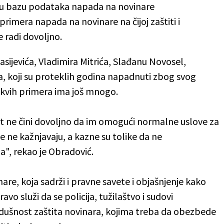
sku bazu podataka napada na novinare
rimera napada na novinare na čijoj zaštiti i
e radi dovoljno.
sijevića, Vladimira Mitrića, Slađanu Novosel,
a, koji su proteklih godina napadnuti zbog svog
akvih primera ima još mnogo.
last ne čini dovoljno da im omogući normalne uslove za
sće ne kažnjavaju, a kazne su tolike da ne
a", rekao je Obradović.
re, koja sadrži i pravne savete i objašnjenje kako
o služi da se policija, tužilaštvo i sudovi
dušnost zaštita novinara, kojima treba da obezbede