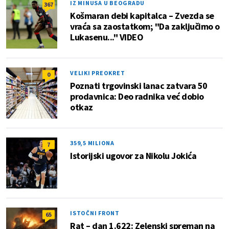
IZ MINUSA U BEOGRADU
367
Košmaran debi kapitalca – Zvezda se
vraća sa zaostatkom; "Da zaključimo o
Lukasenu..." VIDEO
VELIKI PREOKRET
0
Poznati trgovinski lanac zatvara 50
prodavnica: Deo radnika već dobio
otkaz
359,5 MILIONA
7
Istorijski ugovor za Nikolu Jokića
ISTOČNI FRONT
65
Rat – dan 1.622: Zelenski spreman na