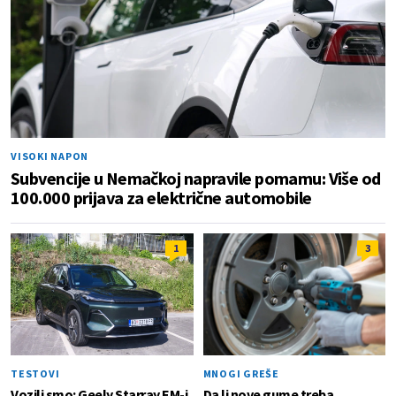
VISOKI NAPON
Subvencije u Nemačkoj napravile pomamu: Više od
100.000 prijava za električne automobile
1
3
TESTOVI
MNOGI GREŠE
Vozili smo: Geely Starray EM-i
Da li nove gume treba