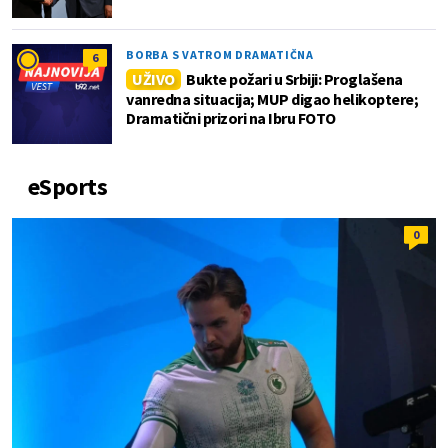
BORBA S VATROM DRAMATIČNA
6
UŽIVO
Bukte požari u Srbiji: Proglašena
vanredna situacija; MUP digao helikoptere;
Dramatični prizori na Ibru FOTO
eSports
0