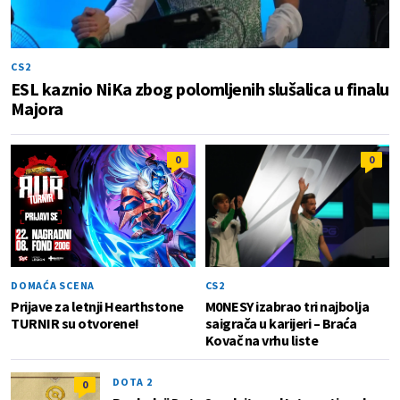
CS2
ESL kaznio NiKa zbog polomljenih slušalica u finalu
Majora
0
0
DOMAĆA SCENA
CS2
Prijave za letnji Hearthstone
M0NESY izabrao tri najbolja
TURNIR su otvorene!
saigrača u karijeri – Braća
Kovač na vrhu liste
DOTA 2
0