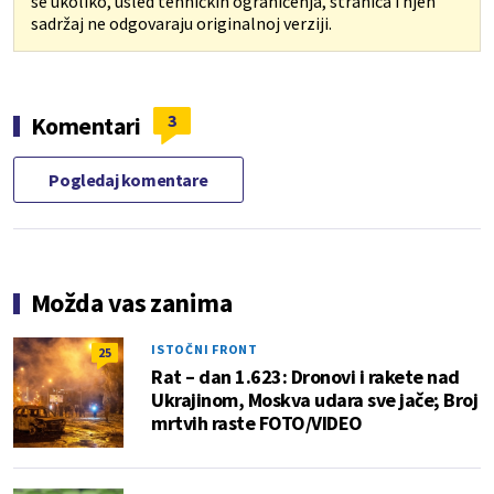
se ukoliko, usled tehničkih ograničenja, stranica i njen
sadržaj ne odgovaraju originalnoj verziji.
3
Komentari
Pogledaj komentare
Možda vas zanima
ISTOČNI FRONT
25
Rat – dan 1.623: Dronovi i rakete nad
Ukrajinom, Moskva udara sve jače; Broj
mrtvih raste FOTO/VIDEO