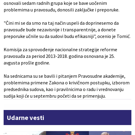
osnovali sedam radnih grupa koje se bave uočenim
problemima u pravosuđu, donosili zaključke i preporuke.
"Čini mi se da smo na taj način uspeli da doprinesemo da
pravosuđe bude nezavisnije i transparentnije, a donete
preporuke učnile su da sudovi budu efikasniji", ocenio je Tomić.
Komisija za sprovođenje nacionalne strategije reforme
pravosuđa za period 2013-2018. godina osnovana je 25.
avgusta prošle godine.
Na sednicama su se bavili i pitanjem Pravosudne akademije,
problemima primene Zakona o krivičnom postupku, izborom
predsednika sudova, kao i pravilnicima o radu i vrednovanju
sudija koji će u septembru početi da se primenjuju.
Udarne vesti