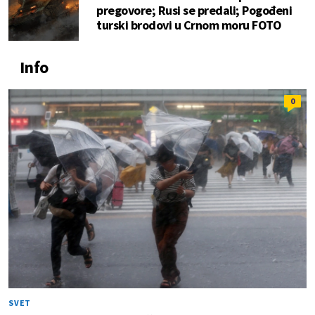
pregovore; Rusi se predali; Pogođeni
turski brodovi u Crnom moru FOTO
Info
0
SVET