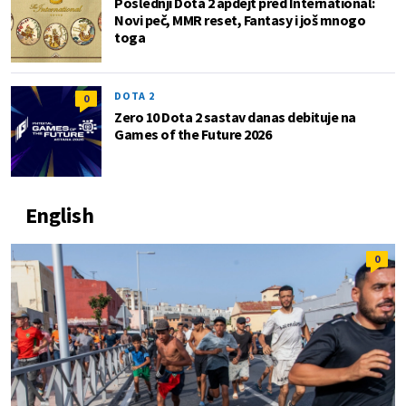
Poslednji Dota 2 apdejt pred International:
Novi peč, MMR reset, Fantasy i još mnogo
toga
DOTA 2
0
Zero 10 Dota 2 sastav danas debituje na
Games of the Future 2026
English
0