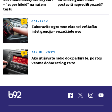
– "super hibrid" na našem
postaviti napred ili pozadi?
testu
AKTUELNO
2
Zaboravite ogromne ekrane i veštačku
inteligenciju – vozači žele ovo
ZANIMLJIVOSTI
3
Ako utišavate radio dok parkirate, postoji
veoma dobar razlog za to