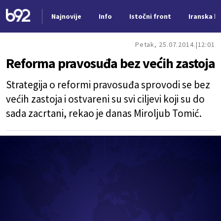
Najnovije
Info
Istočni front
Iranska kr
Nova vest
Petak, 25.07.2014.
12:01
Reforma pravosuđa bez većih zastoja
Strategija o reformi pravosuđa sprovodi se bez
većih zastoja i ostvareni su svi ciljevi koji su do
sada zacrtani, rekao je danas Miroljub Tomić.