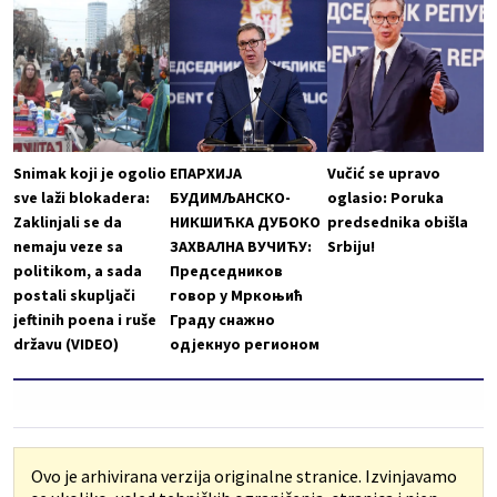
Snimak koji je ogolio
ЕПАРХИЈА
Vučić se upravo
sve laži blokadera:
БУДИМЉАНСКО-
oglasio: Poruka
Zaklinjali se da
НИКШИЋКА ДУБОКО
predsednika obišla
nemaju veze sa
ЗАХВАЛНА ВУЧИЋУ:
Srbiju!
politikom, a sada
Председников
postali skupljači
говор у Мркоњић
jeftinih poena i ruše
Граду снажно
državu (VIDEO)
одјекнуо регионом
Ovo je arhivirana verzija originalne stranice. Izvinjavamo