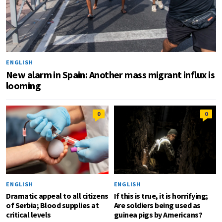
ENGLISH
New alarm in Spain: Another mass migrant influx is
looming
0
0
ENGLISH
ENGLISH
Dramatic appeal to all citizens
If this is true, it is horrifying;
of Serbia; Blood supplies at
Are soldiers being used as
critical levels
guinea pigs by Americans?