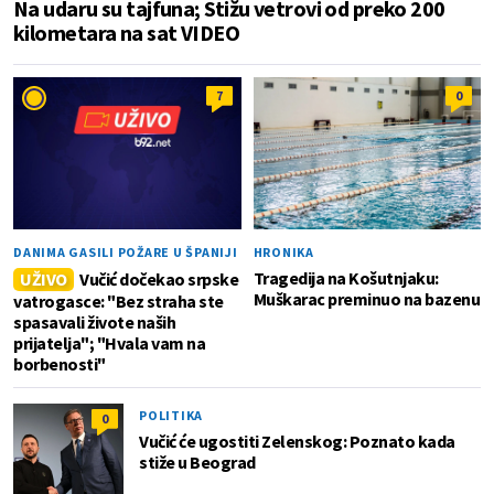
Na udaru su tajfuna; Stižu vetrovi od preko 200
kilometara na sat VIDEO
7
0
DANIMA GASILI POŽARE U ŠPANIJI
HRONIKA
Tragedija na Košutnjaku:
UŽIVO
Vučić dočekao srpske
Muškarac preminuo na bazenu
vatrogasce: "Bez straha ste
spasavali živote naših
prijatelja"; "Hvala vam na
borbenosti"
POLITIKA
0
Vučić će ugostiti Zelenskog: Poznato kada
stiže u Beograd