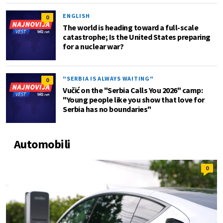
ENGLISH
0
The world is heading toward a full-scale
catastrophe; Is the United States preparing
for a nuclear war?
"SERBIA IS ALWAYS WAITING"
0
Vučić on the "Serbia Calls You 2026" camp:
"Young people like you show that love for
Serbia has no boundaries"
Automobili
0