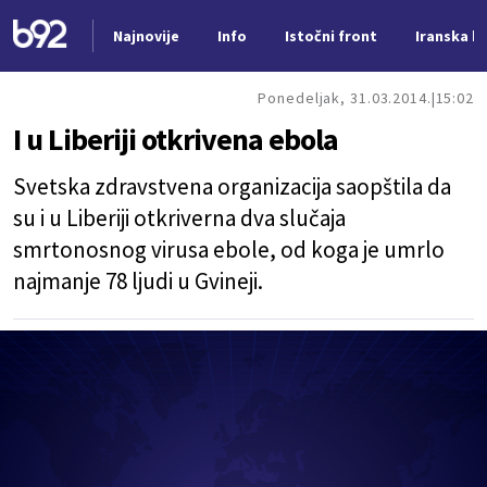
Najnovije
Info
Istočni front
Iranska kr
Nova vest
Ponedeljak, 31.03.2014.
15:02
I u Liberiji otkrivena ebola
Svetska zdravstvena organizacija saopštila da
su i u Liberiji otkriverna dva slučaja
smrtonosnog virusa ebole, od koga je umrlo
najmanje 78 ljudi u Gvineji.