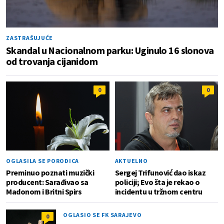
ZASTRAŠUJUĆE
Skandal u Nacionalnom parku: Uginulo 16 slonova
od trovanja cijanidom
0
0
OGLASILA SE PORODICA
AKTUELNO
Preminuo poznati muzički
Sergej Trifunović dao iskaz
producent: Sarađivao sa
policiji; Evo šta je rekao o
Madonom i Britni Spirs
incidentu u tržnom centru
OGLASIO SE FK SARAJEVO
0