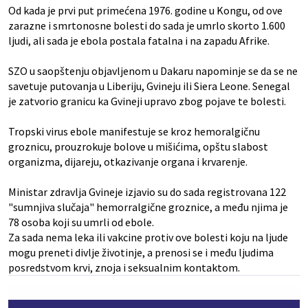
Od kada je prvi put primećena 1976. godine u Kongu, od ove
zarazne i smrtonosne bolesti do sada je umrlo skorto 1.600
ljudi, ali sada je ebola postala fatalna i na zapadu Afrike.
SZO u saopštenju objavljenom u Dakaru napominje se da se ne
savetuje putovanja u Liberiju, Gvineju ili Siera Leone. Senegal
je zatvorio granicu ka Gvineji upravo zbog pojave te bolesti.
Tropski virus ebole manifestuje se kroz hemoralgičnu
groznicu, prouzrokuje bolove u mišićima, opštu slabost
organizma, dijareju, otkazivanje organa i krvarenje.
Ministar zdravlja Gvineje izjavio su do sada registrovana 122
"sumnjiva slučaja" hemorralgične groznice, a među njima je
78 osoba koji su umrli od ebole.
Za sada nema leka ili vakcine protiv ove bolesti koju na ljude
mogu preneti divlje životinje, a prenosi se i među ljudima
posredstvom krvi, znoja i seksualnim kontaktom.