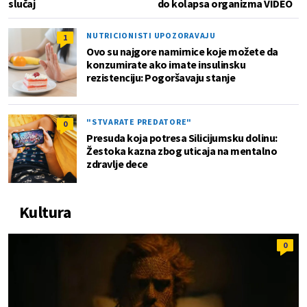
slučaj
do kolapsa organizma VIDEO
NUTRICIONISTI UPOZORAVAJU
1
Ovo su najgore namirnice koje možete da
konzumirate ako imate insulinsku
rezistenciju: Pogoršavaju stanje
"STVARATE PREDATORE"
0
Presuda koja potresa Silicijumsku dolinu:
Žestoka kazna zbog uticaja na mentalno
zdravlje dece
Kultura
0