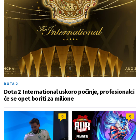
DOTA 2
Dota 2 International uskoro počinje, profesionalci
će se opet boriti za milione
0
0