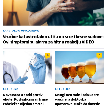
KARDIOLOG UPOZORAVA
Vrućine katastrofalno utiču na srce i krvne sudove:
Ovi simptomi su alarm za hitnu reakciju VIDEO
0
0
AKTUELNO
AKTUELNO
Nova nada u borbi protiv
Mnogi ovo rade kada udare
ebole; Kod vakcinisanih nije
vrućine, a doktorka
zabeležen nijedan smrtni
upozorava: Može da dovede