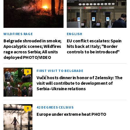
WILDFIRES RAGE
ENGLISH
Belgrade shrouded in smoke;
EU conflict escalates: Spain
Apocalyptic scenes; Wildfires
hits back at Italy; "Border
rage across Serbia; All units
controls to be introduced"
deployed PHOTO/VIDEO
FIRST VISIT TO BELGRADE
0
Vučić hosts dinner in honor of Zelensky: The
visit will contribute to development of
Serbia–Ukraine relations
42 DEGREES CELSIUS
0
Europe under extreme heat PHOTO