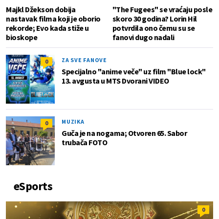
Majkl Džekson dobija
"The Fugees" se vraćaju posle
nastavak filma koji je oborio
skoro 30 godina? Lorin Hil
rekorde; Evo kada stiže u
potvrdila ono čemu su se
bioskope
fanovi dugo nadali
ZA SVE FANOVE
0
Specijalno "anime veče" uz film "Blue lock"
13. avgusta u MTS Dvorani VIDEO
MUZIKA
0
Guča je na nogama; Otvoren 65. Sabor
trubača FOTO
eSports
0