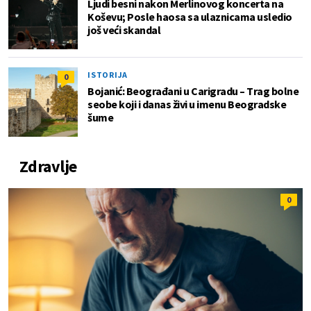
Ljudi besni nakon Merlinovog koncerta na
Koševu; Posle haosa sa ulaznicama usledio
još veći skandal
ISTORIJA
0
Bojanić: Beograđani u Carigradu – Тrag bolne
seobe koji i danas živi u imenu Beogradske
šume
Zdravlje
0