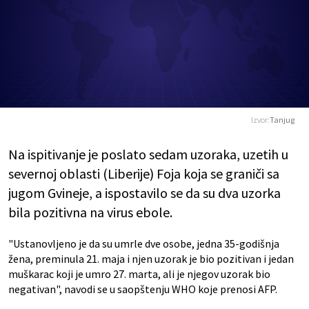
Izvor:
Tanjug
Na ispitivanje je poslato sedam uzoraka, uzetih u
severnoj oblasti (Liberije) Foja koja se graniči sa
jugom Gvineje, a ispostavilo se da su dva uzorka
bila pozitivna na virus ebole.
"Ustanovljeno je da su umrle dve osobe, jedna 35-godišnja
žena, preminula 21. maja i njen uzorak je bio pozitivan i jedan
muškarac koji je umro 27. marta, ali je njegov uzorak bio
negativan", navodi se u saopštenju WHO koje prenosi AFP.