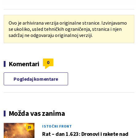
Ovo je arhivirana verzija originalne stranice. Izvinjavamo
se ukoliko, usled tehničkih ograničenja, stranica i njen
sadržaj ne odgovaraju originalnoj verziji.
0
Komentari
Pogledaj komentare
Možda vas zanima
ISTOČNI FRONT
25
Rat – dan 1.623: Dronovi i rakete nad