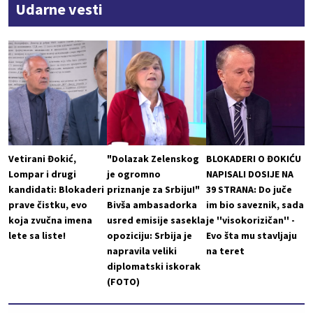
Udarne vesti
Vetirani Đokić,
"Dolazak Zelenskog
BLOKADERI O ĐOKIĆU
Lompar i drugi
je ogromno
NAPISALI DOSIJE NA
kandidati: Blokaderi
priznanje za Srbiju!"
39 STRANA: Do juče
prave čistku, evo
Bivša ambasadorka
im bio saveznik, sada
koja zvučna imena
usred emisije sasekla
je ''visokorizičan'' -
lete sa liste!
opoziciju: Srbija je
Evo šta mu stavljaju
napravila veliki
na teret
diplomatski iskorak
(FOTO)