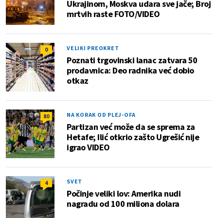
Ukrajinom, Moskva udara sve jače; Broj
mrtvih raste FOTO/VIDEO
VELIKI PREOKRET
0
Poznati trgovinski lanac zatvara 50
prodavnica: Deo radnika već dobio
otkaz
NA KORAK OD PLEJ-OFA
80
Partizan već može da se sprema za
Hetafe; Ilić otkrio zašto Ugrešić nije
igrao VIDEO
SVET
4
Počinje veliki lov: Amerika nudi
nagradu od 100 miliona dolara