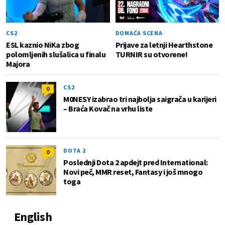
CS2
DOMAĆA SCENA
ESL kaznio NiKa zbog
Prijave za letnji Hearthstone
polomljenih slušalica u finalu
TURNIR su otvorene!
Majora
CS2
0
M0NESY izabrao tri najbolja saigrača u karijeri
– Braća Kovač na vrhu liste
DOTA 2
0
Poslednji Dota 2 apdejt pred International:
Novi peč, MMR reset, Fantasy i još mnogo
toga
English