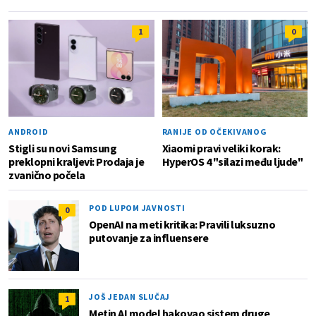
1
0
ANDROID
RANIJE OD OČEKIVANOG
Stigli su novi Samsung
Xiaomi pravi veliki korak:
preklopni kraljevi: Prodaja je
HyperOS 4 "silazi među ljude"
zvanično počela
POD LUPOM JAVNOSTI
0
OpenAI na meti kritika: Pravili luksuzno
putovanje za influensere
JOŠ JEDAN SLUČAJ
1
Metin AI model hakovao sistem druge