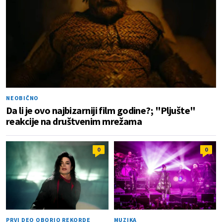
NEOBIČNO
Da li je ovo najbizarniji film godine?; "Pljušte"
reakcije na društvenim mrežama
0
0
PRVI DEO OBORIO REKORDE
MUZIKA