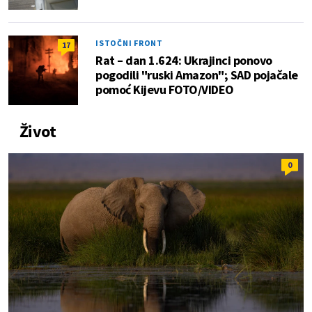
ISTOČNI FRONT
17
Rat – dan 1.624: Ukrajinci ponovo
pogodili "ruski Amazon"; SAD pojačale
pomoć Kijevu FOTO/VIDEO
Život
0