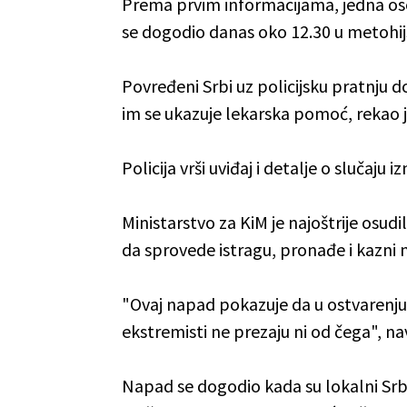
Prema prvim informacijama, jedna osob
se dogodio danas oko 12.30 u metohij
Povređeni Srbi uz policijsku pratnju d
im se ukazuje lekarska pomoć, rekao j
Policija vrši uviđaj i detalje o slučaju
Ministarstvo za KiM je najoštrije osud
da sprovede istragu, pronađe i kazni
"Ovaj napad pokazuje da u ostvarenju 
ekstremisti ne prezaju ni od čega", na
Napad se dogodio kada su lokalni Srbi o