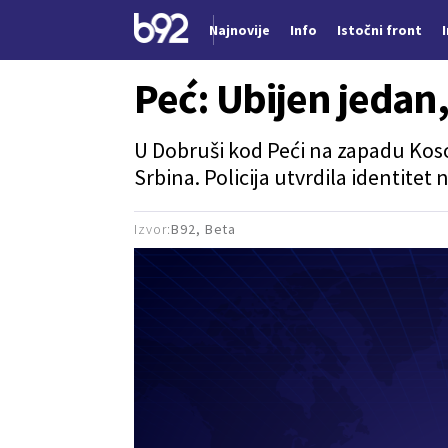
Najnovije
Info
Istočni front
Nova vest
Peć: Ubijen jedan,
U Dobruši kod Peći na zapadu Koso
Srbina. Policija utvrdila identitet
Izvor:
B92, Beta