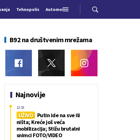
vanja
Tehnopolis
Automobili
B92 na društvenim mrežama
Najnovije
12:53
UŽIVO
Putin ide na sve ili
ništa; Kreće još veća
mobilizacija; Stižu brutalni
snimci FOTO/VIDEO