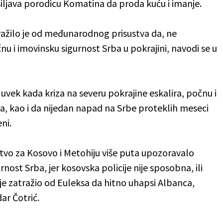
siljava porodicu Komatina da proda kuću i imanje.
ražilo je od međunarodnog prisustva da, ne
čnu i imovinsku sigurnost Srba u pokrajini, navodi se u
uvek kada kriza na severu pokrajine eskalira, počnu i
ra, kao i da nijedan napad na Srbe proteklih meseci
eni.
stvo za Kosovo i Metohiju više puta upozoravalo
nost Srba, jer kosovska policije nije sposobna, ili
 je zatražio od Euleksa da hitno uhapsi Albanca,
ar Čotrić.