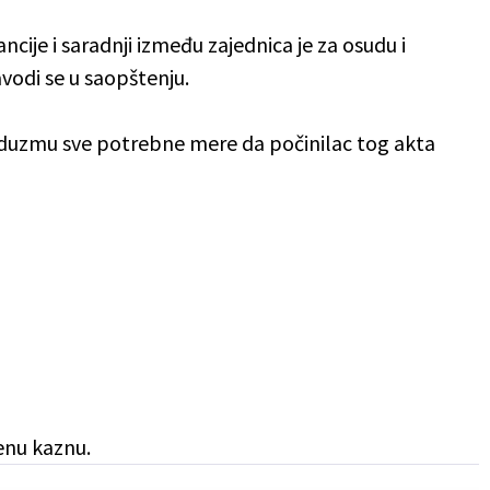
ancije i saradnji između zajednica je za osudu i
avodi se u saopštenju.
duzmu sve potrebne mere da počinilac tog akta
ženu kaznu.