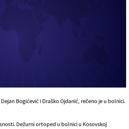
 Dejan Bogićević i Draško Ojdanić, rečeno je u bolnici.
asnosti. Dežurni ortoped u bolnici u Kosovskoj