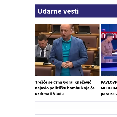
Udarne vesti
Trešće se Crna Gora! Knežević
PAVLOVI
najavio političku bombu koja će
MEDIJIMA
uzdrmati Vladu
para za 