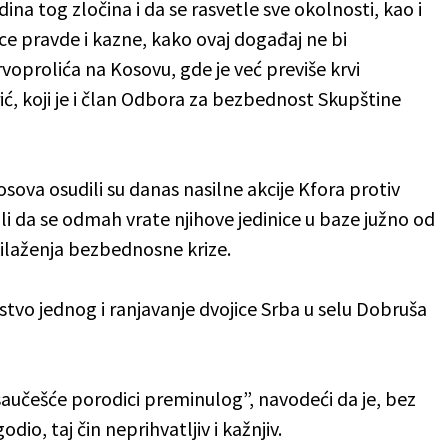
ina tog zločina i da se rasvetle sve okolnosti, kao i
ce pravde i kazne, kako ovaj događaj ne bi
voprolića na Kosovu, gde je već previše krvi
rić, koji je i član Odbora za bezbednost Skupštine
osova osudili su danas nasilne akcije Kfora protiv
li da se odmah vrate njihove jedinice u baze južno od
zilaženja bezbednosne krize.
stvo jednog i ranjavanje dvojice Srba u selu Dobruša
saučešće porodici preminulog”, navodeći da je, bez
io, taj čin neprihvatljiv i kažnjiv.