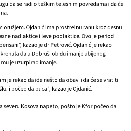
jugu da se radi o teškim telesnim povredama i da će
ana.
 oružjem. Ojdanić ima prostrelnu ranu kroz desnu
sne nadlaktice i leve podlaktice. Ovo je period
perisani”, kazao je dr Petrović. Ojdanić je rekao
ca krenula da u Dobruši obiđu imanje ubijenog
 mu je uzurpirao imanje.
je rekao da ide nešto da obavi i da će se vratiti
šku i počeo da puca", kazao je Ojdanić.
na severu Kosova napeto, pošto je Kfor počeo da