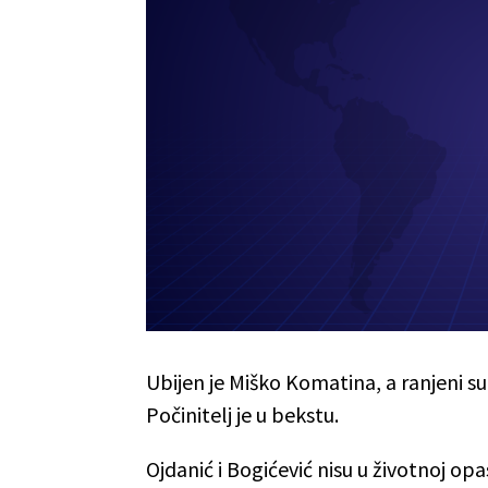
Ubijen je Miško Komatina, a ranjeni su
Počinitelj je u bekstu.
Ojdanić i Bogićević nisu u životnoj op