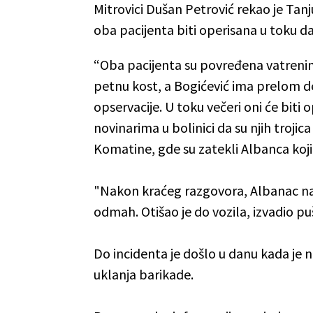
Mitrovici Dušan Petrović rekao je Tan
oba pacijenta biti operisana u toku d
“Oba pacijenta su povređena vatrenim
petnu kost, a Bogićević ima prelom de
opservacije. U toku večeri oni će biti o
novinarima u bolinici da su njih troji
Komatine, gde su zatekli Albanca koji
"Nakon kraćeg razgovora, Albanac nam 
odmah. Otišao je do vozila, izvadio pu
Do incidenta je došlo u danu kada je 
uklanja barikade.