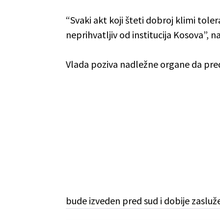
“Svaki akt koji šteti dobroj klimi toler
neprihvatljiv od institucija Kosova”, n
Vlada poziva nadležne organe da pre
bude izveden pred sud i dobije zaslu