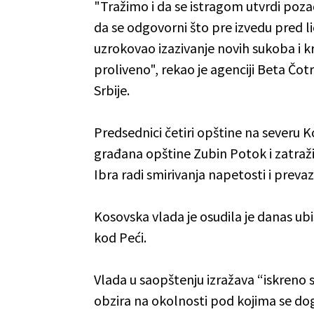
"Tražimo i da se istragom utvrdi pozad
da se odgovorni što pre izvedu pred li
uzrokovao izazivanje novih sukoba i kr
proliveno", rekao je agenciji Beta Čot
Srbije.
Predsednici četiri opštine na severu K
građana opštine Zubin Potok i zatraži
Ibra radi smirivanja napetosti i preva
Kosovska vlada je osudila je danas ubi
kod Peći.
Vlada u saopštenju izražava “iskreno 
obzira na okolnosti pod kojima se dogod