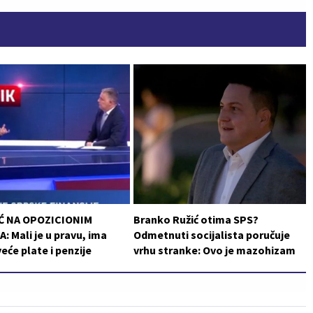
Ć NA OPOZICIONIM
Branko Ružić otima SPS?
: Mali je u pravu, ima
Odmetnuti socijalista poručuje
veće plate i penzije
vrhu stranke: Ovo je mazohizam