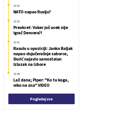
13:53
NATO napao Rusiju?
13:53
Preokret: Voker još uvek nije
igrač Denvera?!
13:51
Rasulo u opoziciji: Janko Baljak
napao dojučerašnje saborce,
Đurić najavio samostalan
izlazak na izbore
13:49
Laž dana; Piper: "Ko tu koga,
niko ne zna" VIDEO
Pogledaj sve