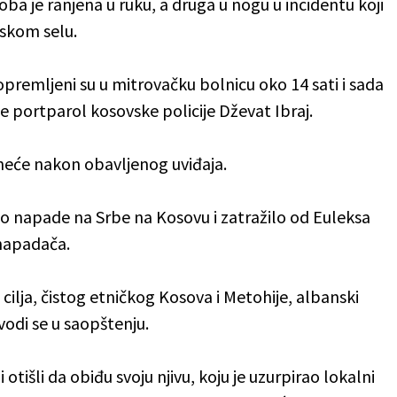
a je ranjena u ruku, a druga u nogu u incidentu koji
skom selu.
opremljeni su u mitrovačku bolnicu oko 14 sati i sada
e portparol kosovske policije Dževat Ibraj.
 izneće nakon obavljenog uviđaja.
ilo napade na Srbe na Kosovu i zatražilo od Euleksa
 napadača.
cilja, čistog etničkog Kosova i Metohije, albanski
vodi se u saopštenju.
tišli da obiđu svoju njivu, koju je uzurpirao lokalni