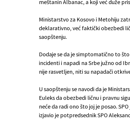
meštanin Albanac, a koji već duže pri
Ministarstvo za Kosovo i Metohiju zat
deklarativno, već faktički obezbedi li
saopštenju.
Dodaje se da je simptomatično to što 
incidenti i napadi na Srbe južno od Ib
nije rasvetljen, niti su napadači otkriv
U saopštenju se navodi da je Ministar
Euleks da obezbedi ličnu i pravnu sigur
neće da radi ono što joj je posao. SPO
izjavio je potpredsednik SPO Aleksand