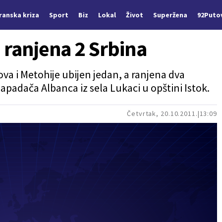
Iranska kriza
Sport
Biz
Lokal
Život
Superžena
92Puto
 ranjena 2 Srbina
va i Metohije ubijen jedan, a ranjena dva
 napadača Albanca iz sela Lukaci u opštini Istok.
Četvrtak, 20.10.2011.
13:09