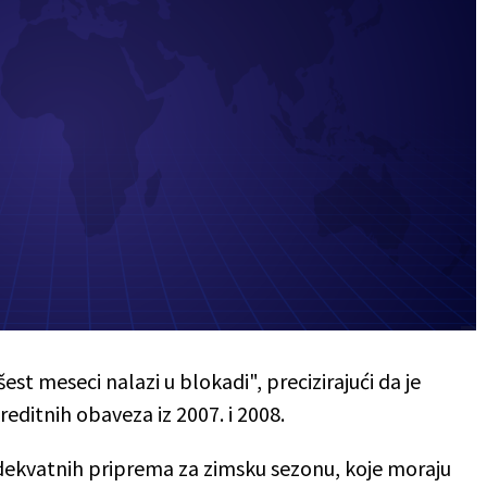
est meseci nalazi u blokadi", precizirajući da je
editnih obaveza iz 2007. i 2008.
ekvatnih priprema za zimsku sezonu, koje moraju