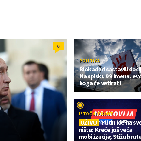
0
POLITIKA
Blokaderi sastavili dosi
Na spisku 99 imena, ev
koga će vetirati
ISTOČNI FRONT
UŽIVO
Putin ide na sve 
ništa; Kreće još veća
mobilizacija; Stižu bruta