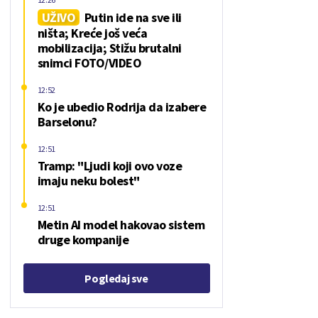
UŽIVO
Putin ide na sve ili
ništa; Kreće još veća
mobilizacija; Stižu brutalni
snimci FOTO/VIDEO
12:52
Ko je ubedio Rodrija da izabere
Barselonu?
12:51
Tramp: "Ljudi koji ovo voze
imaju neku bolest"
12:51
Metin AI model hakovao sistem
druge kompanije
Pogledaj sve