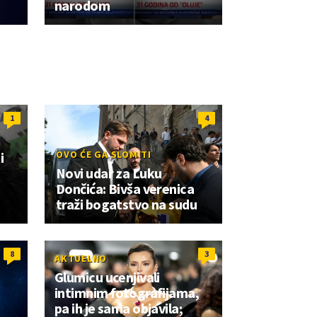
narodom
1
4
OVO ĆE GA SLOMITI
i
Novi udar za Luku
Dončića: Bivša verenica
traži bogatstvo na sudu
8
3
AKTUELNO
Glumicu ucenjivali
intimnim fotografijama,
pa ih je sama objavila;