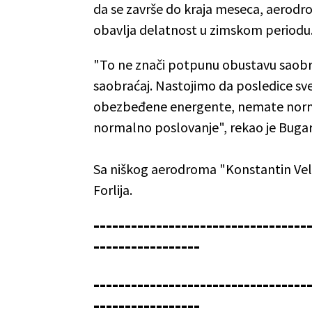
da se završe do kraja meseca, aerodr
obavlja delatnost u zimskom periodu
"To ne znači potpunu obustavu saobra
saobraćaj. Nastojimo da posledice s
obezbeđene energente, nemate normal
normalno poslovanje", rekao je Bugar
Sa niškog aerodroma "Konstantin Velik
Forlija.
----------------------------------
-----------------
----------------------------------
-----------------