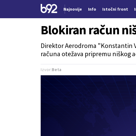
Najnovije
Info
Istočni front
Nova vest
Blokiran račun n
Direktor Aerodroma "Konstantin Ve
računa otežava pripremu niškog a
Izvor:
Beta