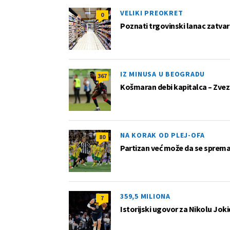
VELIKI PREOKRET
0
Poznati trgovinski lanac zatvar
IZ MINUSA U BEOGRADU
367
Košmaran debi kapitalca – Zvez
NA KORAK OD PLEJ-OFA
80
Partizan već može da se sprema z
359,5 MILIONA
7
Istorijski ugovor za Nikolu Joki