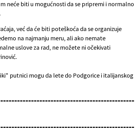
om neće biti u mogućnosti da se pripremi i normalno
.
ćaja, već da će biti poteškoća da se organizuje
vedemo na najmanju meru, ali ako nemate
ne uslove za rad, ne možete ni očekivati
inović.
i" putnici mogu da lete do Podgorice i italijanskog
-------------------------------------------------
-------------------------------------------------