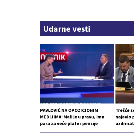
Udarne vesti
PAVLOVIĆ NA OPOZICIONIM
Trešće s
MEDIJIMA: Mali je u pravu, ima
najavio 
para za veće plate i penzije
uzdrmat