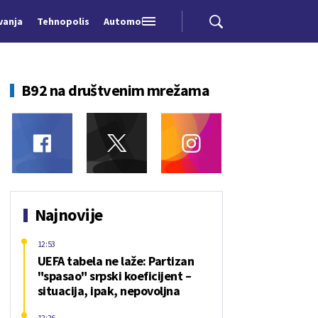
vanja
Tehnopolis
Automobili
B92 na društvenim mrežama
Najnovije
12:53
UEFA tabela ne laže: Partizan
"spasao" srpski koeficijent –
situacija, ipak, nepovoljna
12:26