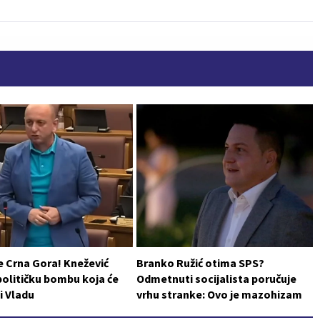
e Crna Gora! Knežević
Branko Ružić otima SPS?
političku bombu koja će
Odmetnuti socijalista poručuje
i Vladu
vrhu stranke: Ovo je mazohizam