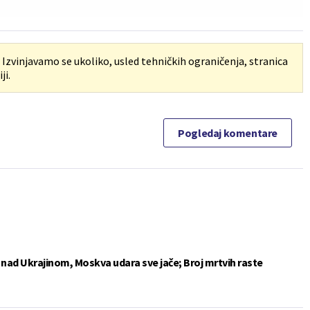
. Izvinjavamo se ukoliko, usled tehničkih ograničenja, stranica
ji.
Pogledaj komentare
e nad Ukrajinom, Moskva udara sve jače; Broj mrtvih raste