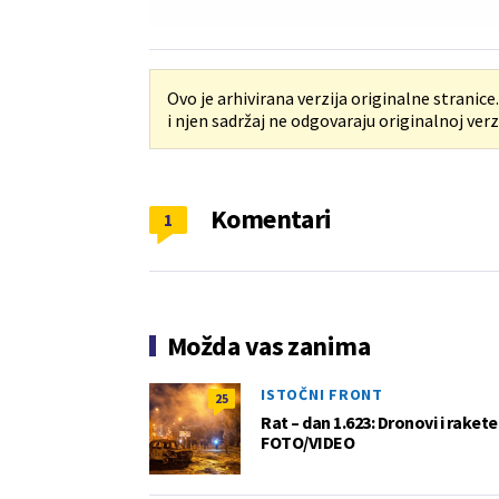
Ovo je arhivirana verzija originalne stranice
i njen sadržaj ne odgovaraju originalnoj verzi
Komentari
1
Možda vas zanima
ISTOČNI FRONT
25
Rat – dan 1.623: Dronovi i raket
FOTO/VIDEO