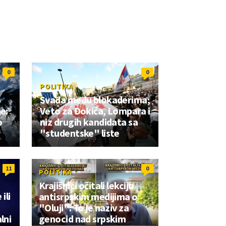
0
0
POLITIKA
Svađa među blokaderima;
je:
Veto za Đokića, Lompara i
o
niz drugih kandidata sa
"studentske" liste
11
0
POLITIKA
Krajišnici očitali lekciju
ili
antisrpskim medijima o
"Oluji": To je naziv za
lni
genocid nad srpskim