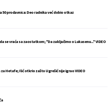
a 50 prodavnica: Deo radnika već dobio otkaz
da se vraća sa zaostatkom; "Da zaključimo o Lukasenu..." VIDEO
a Hetafe; Ilić otkrio zašto Ugrešić nije igrao VIDEO
ća