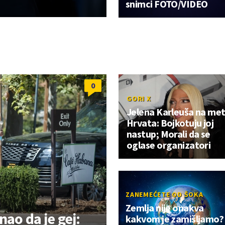
snimci FOTO/VIDEO
0
GORI X
Jelena Karleuša na met
Hrvata: Bojkotuju joj
nastup; Morali da se
oglase organizatori
ZANEMEĆETE OD ŠOKA
Zemlja nije onakva
nao da je gej:
kakvom je zamišljamo?