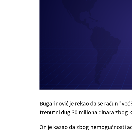
Bugarinović je rekao da se račun "već š
trenutni dug 30 miliona dinara zbog kr
On je kazao da zbog nemogućnosti ad