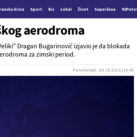
Iranska kriza
Sport
Biz
Lokal
Život
Superžena
92Puto
iškog aerodroma
liki" Dragan Bugarinović izjavio je da blokada
erodroma za zimski period.
Ponedeljak, 04.10.2010.
14:48