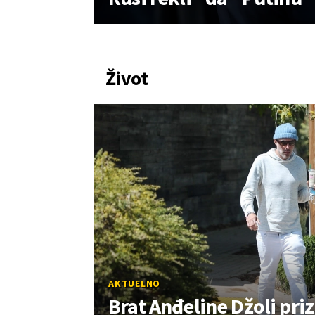
Život
AKTUELNO
Brat Anđeline Džoli priz