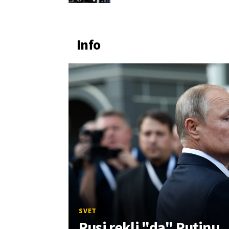
Info
SVET
Rusi rekli "da" Putinu