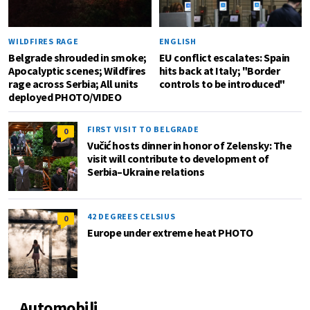
WILDFIRES RAGE
ENGLISH
Belgrade shrouded in smoke;
EU conflict escalates: Spain
Apocalyptic scenes; Wildfires
hits back at Italy; "Border
rage across Serbia; All units
controls to be introduced"
deployed PHOTO/VIDEO
FIRST VISIT TO BELGRADE
0
Vučić hosts dinner in honor of Zelensky: The
visit will contribute to development of
Serbia–Ukraine relations
42 DEGREES CELSIUS
0
Europe under extreme heat PHOTO
Automobili