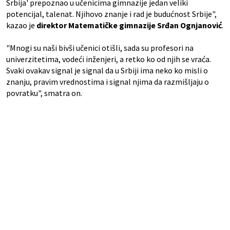
Srbija' prepoznao u učenicima gimnazije jedan veliki
potencijal, talenat. Njihovo znanje i rad je budućnost Srbije",
kazao je
direktor Matematičke gimnazije Srđan Ognjanović
.
"Mnogi su naši bivši učenici otišli, sada su profesori na
univerzitetima, vodeći inženjeri, a retko ko od njih se vraća.
Svaki ovakav signal je signal da u Srbiji ima neko ko misli o
znanju, pravim vrednostima i signal njima da razmišljaju o
povratku", smatra on.