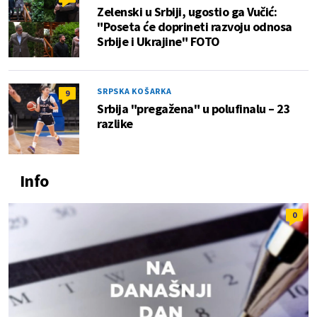
Zelenski u Srbiji, ugostio ga Vučić:
"Poseta će doprineti razvoju odnosa
Srbije i Ukrajine" FOTO
SRPSKA KOŠARKA
9
Srbija "pregažena" u polufinalu – 23
razlike
Info
0