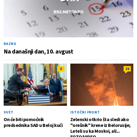
RAZNO
Na današnji dan, 10. avgust
0
19
SVET
ISTOČNI FRONT
On će biti pomoćnik
Zelenski otkrio šta sledi ako
predsednika SAD u Beloj kući
"orešnik" krene iz Belorusije;
Leteli su ka Moskvi, ali...
FOTO/VIDEO