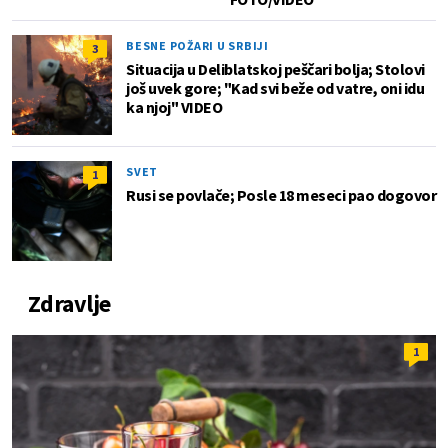
BESNE POŽARI U SRBIJI
3
Situacija u Deliblatskoj peščari bolja; Stolovi
još uvek gore; "Kad svi beže od vatre, oni idu
ka njoj" VIDEO
SVET
1
Rusi se povlače; Posle 18 meseci pao dogovor
Zdravlje
1