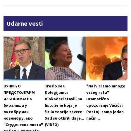
Udarne vesti
ВУЧИЋ О
Treslo se u
"Na ivici smo mnogo
ПРЕДСТОЈЕЋИМ
Kolegijumu:
većeg rata"
ИЗБОРИМА: На
Blokaderi stavili na
Dramatično
биралиша у
listu ženu koja je
upozorenje Vučića:
октобру или
širila teorije zavere -
Postoji samo jedan
новембру, ако
Sad su otkrili da je...
način...
"Студентска листа"
(VIDEO)