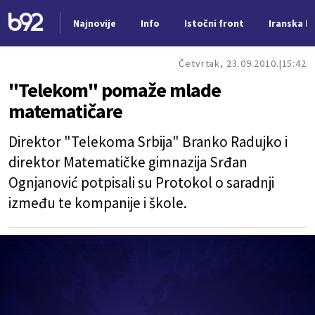
Najnovije
Info
Istočni front
Iranska kr
Nova vest
Četvrtak, 23.09.2010.
15:42
"Telekom" pomaže mlade
matematičare
Direktor "Telekoma Srbija" Branko Radujko i
direktor Matematičke gimnazija Srđan
Ognjanović potpisali su Protokol o saradnji
između te kompanije i škole.