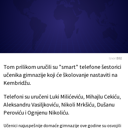
Izvor:
B92
Tom prilikom uručili su "smart" telefone šestorici
učenika gimnazije koji će školovanje nastaviti na
Kembridžu.
Telefoni su uručeni Luki Milićeviću, Mihajlu Cekiću,
Aleksandru Vasiljkoviću, Nikoli Mrkšiću, Dušanu
Peroviću i Ognjenu Nikoliću.
Učenici najuspešnije domaće gimnazije ove godine su osvojili