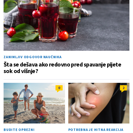
ZANIMLJIV ODGOVOR NAUČNIKA
Šta se dešava ako redovno pred spavanje pijete
sok od višnje?
0
2
BUDITE OPREZNI
POTREBNA JE HITNA REAKCIJA