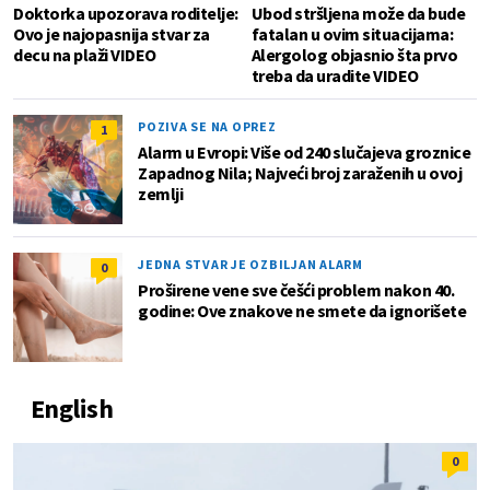
Doktorka upozorava roditelje:
Ubod stršljena može da bude
Ovo je najopasnija stvar za
fatalan u ovim situacijama:
decu na plaži VIDEO
Alergolog objasnio šta prvo
treba da uradite VIDEO
POZIVA SE NA OPREZ
1
Alarm u Evropi: Više od 240 slučajeva groznice
Zapadnog Nila; Najveći broj zaraženih u ovoj
zemlji
JEDNA STVAR JE OZBILJAN ALARM
0
Proširene vene sve češći problem nakon 40.
godine: Ove znakove ne smete da ignorišete
English
0