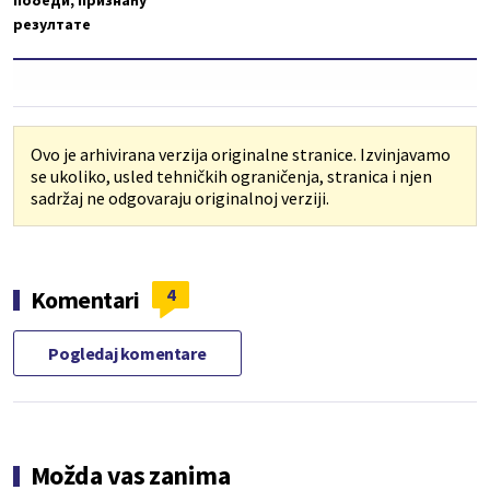
победи, признаћу
резултате
Ovo je arhivirana verzija originalne stranice. Izvinjavamo
se ukoliko, usled tehničkih ograničenja, stranica i njen
sadržaj ne odgovaraju originalnoj verziji.
4
Komentari
Pogledaj komentare
Možda vas zanima