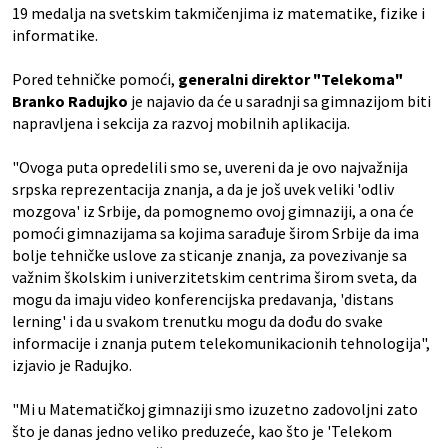
19 medalja na svetskim takmičenjima iz matematike, fizike i
informatike.
Pored tehničke pomoći,
generalni direktor "Telekoma"
Branko Radujko
je najavio da će u saradnji sa gimnazijom biti
napravljena i sekcija za razvoj mobilnih aplikacija.
"Ovoga puta opredelili smo se, uvereni da je ovo najvažnija
srpska reprezentacija znanja, a da je još uvek veliki 'odliv
mozgova' iz Srbije, da pomognemo ovoj gimnaziji, a ona će
pomoći gimnazijama sa kojima sarađuje širom Srbije da ima
bolje tehničke uslove za sticanje znanja, za povezivanje sa
važnim školskim i univerzitetskim centrima širom sveta, da
mogu da imaju video konferencijska predavanja, 'distans
lerning' i da u svakom trenutku mogu da dođu do svake
informacije i znanja putem telekomunikacionih tehnologija",
izjavio je Radujko.
"Mi u Matematičkoj gimnaziji smo izuzetno zadovoljni zato
što je danas jedno veliko preduzeće, kao što je 'Telekom