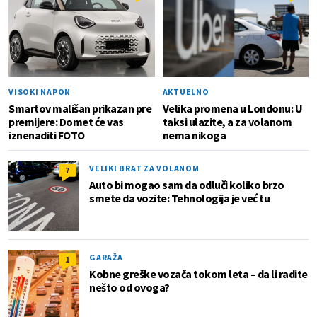
VISOKI NAPON
AKTUELNO
Smartov mališan prikazan pre
Velika promena u Londonu: U
premijere: Domet će vas
taksi ulazite, a za volanom
iznenaditi FOTO
nema nikoga
VELIKI BRAT ZA VOLANOM
7
Auto bi mogao sam da odluči koliko brzo
smete da vozite: Tehnologija je već tu
GARAŽA
1
Kobne greške vozača tokom leta – da li radite
nešto od ovoga?