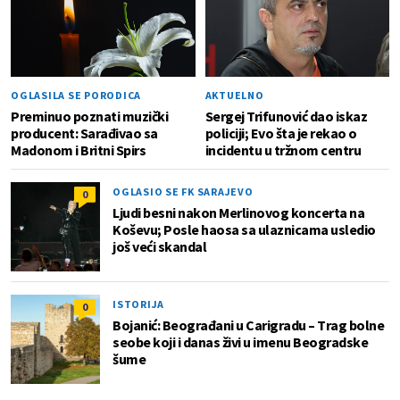
OGLASILA SE PORODICA
AKTUELNO
Preminuo poznati muzički
Sergej Trifunović dao iskaz
producent: Sarađivao sa
policiji; Evo šta je rekao o
Madonom i Britni Spirs
incidentu u tržnom centru
OGLASIO SE FK SARAJEVO
0
Ljudi besni nakon Merlinovog koncerta na
Koševu; Posle haosa sa ulaznicama usledio
još veći skandal
ISTORIJA
0
Bojanić: Beograđani u Carigradu – Тrag bolne
seobe koji i danas živi u imenu Beogradske
šume