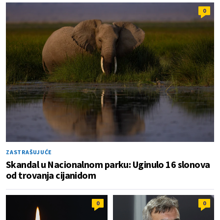
0
ZASTRAŠUJUĆE
Skandal u Nacionalnom parku: Uginulo 16 slonova
od trovanja cijanidom
0
0