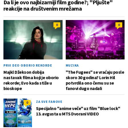
Da li je ovo najbizarniji film godine?; "Pljušte"
reakcije na društvenim mrežama
0
0
PRVI DEO OBORIO REKORDE
MUZIKA
Majkl Džekson dobija
"The Fugees" se vraćaju posle
nastavak filma koji je oborio
skoro 30 godina? Lorin Hil
rekorde; Evo kada stiže u
potvrdila ono čemu su se
bioskope
fanovi dugo nadali
ZA SVE FANOVE
0
Specijalno "anime veče" uz film "Blue lock"
13. avgusta u MTS Dvorani VIDEO