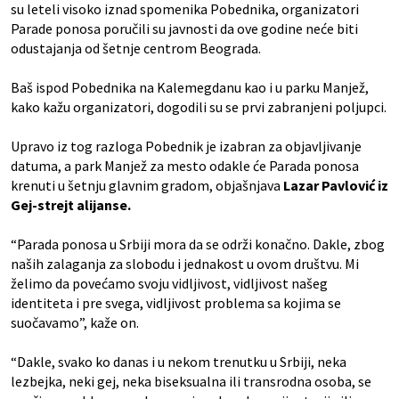
su leteli visoko iznad spomenika Pobednika, organizatori
Parade ponosa poručili su javnosti da ove godine neće biti
odustajanja od šetnje centrom Beograda.
Baš ispod Pobednika na Kalemegdanu kao i u parku Manjež,
kako kažu organizatori, dogodili su se prvi zabranjeni poljupci.
Upravo iz tog razloga Pobednik je izabran za objavljivanje
datuma, a park Manjež za mesto odakle će Parada ponosa
krenuti u šetnju glavnim gradom, objašnjava
Lazar Pavlović iz
Gej-strejt alijanse.
“Parada ponosa u Srbiji mora da se održi konačno. Dakle, zbog
naših zalaganja za slobodu i jednakost u ovom društvu. Mi
želimo da povećamo svoju vidljivost, vidljivost našeg
identiteta i pre svega, vidljivost problema sa kojima se
suočavamo”, kaže on.
“Dakle, svako ko danas i u nekom trenutku u Srbiji, neka
lezbejka, neki gej, neka biseksualna ili transrodna osoba, se