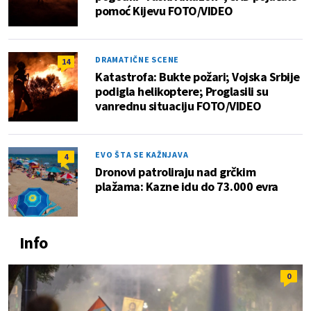
pomoć Kijevu FOTO/VIDEO
DRAMATIČNE SCENE
14
Katastrofa: Bukte požari; Vojska Srbije
podigla helikoptere; Proglasili su
vanrednu situaciju FOTO/VIDEO
EVO ŠTA SE KAŽNJAVA
4
Dronovi patroliraju nad grčkim
plažama: Kazne idu do 73.000 evra
Info
0