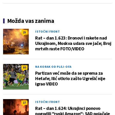
Možda vas zanima
ISTOČNI FRONT
25
Rat – dan 1.623: Dronovi i rakete nad
Ukrajinom, Moskva udara sve jače; Broj
mrtvih raste FOTO/VIDEO
NA KORAK OD PLEJ-OFA
80
Partizan već može da se sprema za
Hetafe; Ilić otkrio zašto Ugrešić nije
igrao VIDEO
ISTOČNI FRONT
17
Rat – dan 1.624: Ukrajinci ponovo
pogodili "ruski Amazon"; SAD pojačale