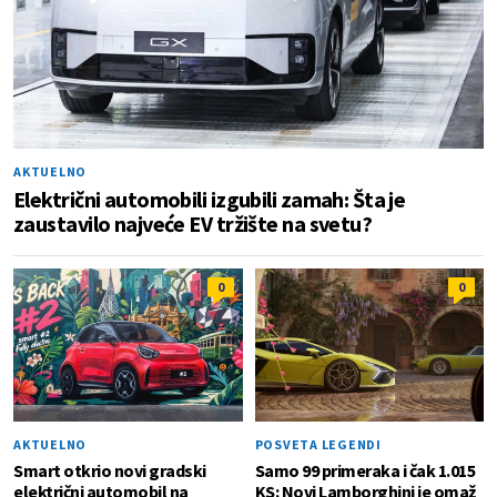
AKTUELNO
Električni automobili izgubili zamah: Šta je
zaustavilo najveće EV tržište na svetu?
0
0
AKTUELNO
POSVETA LEGENDI
Smart otkrio novi gradski
Samo 99 primeraka i čak 1.015
električni automobil na
KS: Novi Lamborghini je omaž