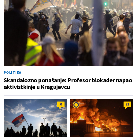
POLITIKA
Skandalozno ponašanje: Profesor blokader napao
aktivistkinje u Kragujevcu
0
21