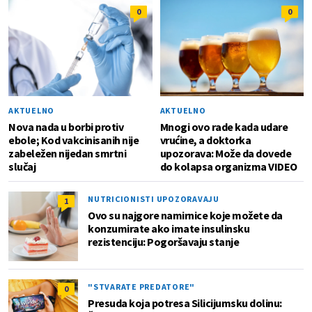
0
0
AKTUELNO
AKTUELNO
Nova nada u borbi protiv
Mnogi ovo rade kada udare
ebole; Kod vakcinisanih nije
vrućine, a doktorka
zabeležen nijedan smrtni
upozorava: Može da dovede
slučaj
do kolapsa organizma VIDEO
NUTRICIONISTI UPOZORAVAJU
1
Ovo su najgore namirnice koje možete da
konzumirate ako imate insulinsku
rezistenciju: Pogoršavaju stanje
"STVARATE PREDATORE"
0
Presuda koja potresa Silicijumsku dolinu: