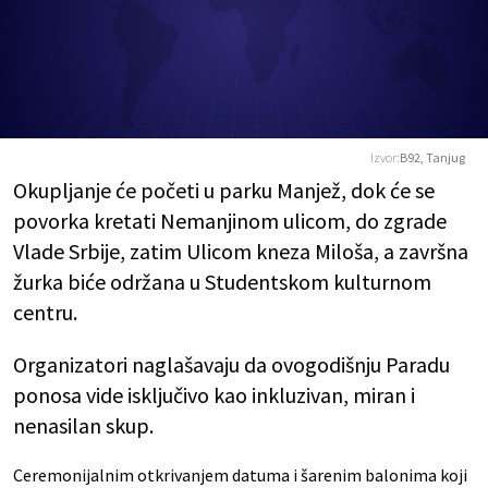
Izvor:
B92, Tanjug
Okupljanje će početi u parku Manjež, dok će se
povorka kretati Nemanjinom ulicom, do zgrade
Vlade Srbije, zatim Ulicom kneza Miloša, a završna
žurka biće održana u Studentskom kulturnom
centru.
Organizatori naglašavaju da ovogodišnju Paradu
ponosa vide isključivo kao inkluzivan, miran i
nenasilan skup.
Ceremonijalnim otkrivanjem datuma i šarenim balonima koji