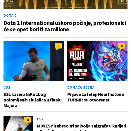
DOTA 2
Dota 2 International uskoro počinje, profesionalci
će se opet boriti za milione
0
0
CS2
DOMAĆA SCENA
ESL kaznio NiKa zbog
Prijave za letnji Hearthstone
polomljenih slušalica u finalu
TURNIR su otvorene!
Majora
CS2
0
M0NESY izabrao tri najbolja saigrača u karijeri