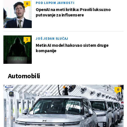
POD LUPOM JAVNOSTI
0
OpenAI na meti kritika: Pravili luksuzno
putovanje za influensere
JOŠ JEDAN SLUČAJ
1
Metin AI model hakovao sistem druge
kompanije
Automobili
0