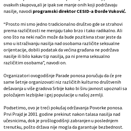
ovakvih skupova,ali je ipak sve manje onih koji podržavaju
nasilje, navodi
programski direktor CESID-a Đorđe Vuković.
“Prosto mi smo jedno tradicionalno društvo gde se strahovi
prema različitosti ne menjaju tako brzo i tako radikalno. Ali
ono što na neki način može da bude pozitivna stvar jeste da
smo u istraživanju nasilja nad osobama različite seksualne
orijentacije, dobili podatak da većina građana ne podržava
nasilje ili bilo kakav tip nasilja, pa ni prema seksualno
različitim osobama”, navodi on.
Organizatori ovogodišnje Parade ponosa poručuju da će pre
same šetnje organizovati niz različitih kulturno društvenih
dešavanja u više gradova Srbije kako bi širu javnost upoznali sa
položajem lezbijske i gej populacije u našoj zemlji.
Podsetimo, ovo je treći pokušaj održavanja Povorke ponosa.
Prvi Prajd je 2001. godine prekinut nakon talasa nasilja nad
učesnicima, dok je prošlogodišnji zabranjen u poslednjem
trenutku, pošto država nije mogla da garantuje bezbednost.