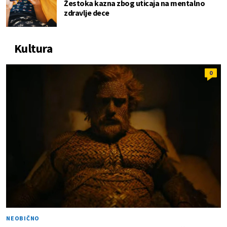
Žestoka kazna zbog uticaja na mentalno
zdravlje dece
Kultura
0
NEOBIČNO