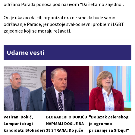
održana Parada ponosa pod nazivom "Da šetamo zajedno".
On je ukazao da cilj organizatora ne sme da bude samo
održavanje Parade, jer postoje svakodnevni problemi LGBT
zajednice koji se moraju rešavati.
Udarne vesti
Vetirani Đokić,
BLOKADERI O ĐOKIĆU
"Dolazak Zelenskog
Lompar i drugi
NAPISALI DOSIJE NA
je ogromno
kandidati: Blokaderi
39 STRANA: Do juče
priznanje za Srbiju!"