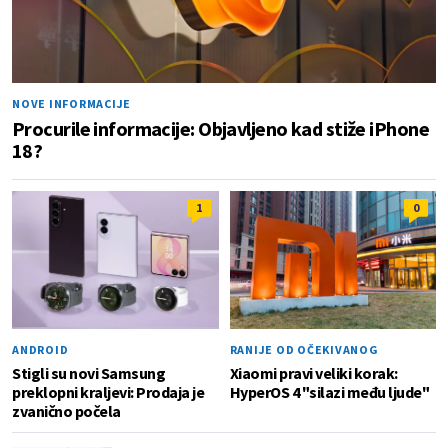
NOVE INFORMACIJE
Procurile informacije: Objavljeno kad stiže iPhone
18?
1
0
ANDROID
RANIJE OD OČEKIVANOG
Stigli su novi Samsung
Xiaomi pravi veliki korak:
preklopni kraljevi: Prodaja je
HyperOS 4 "silazi među ljude"
zvanično počela