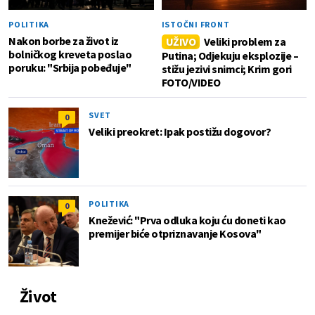
POLITIKA
ISTOČNI FRONT
Nakon borbe za život iz
UŽIVO
Veliki problem za
bolničkog kreveta poslao
Putina; Odjekuju eksplozije –
poruku: "Srbija pobeđuje"
stižu jezivi snimci; Krim gori
FOTO/VIDEO
SVET
0
Veliki preokret: Ipak postižu dogovor?
POLITIKA
0
Knežević: "Prva odluka koju ću doneti kao
premijer biće otpriznavanje Kosova"
Život