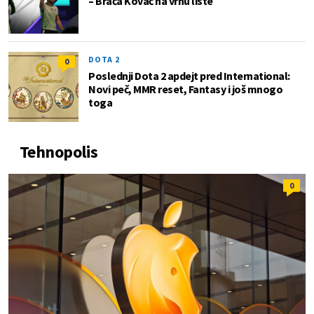
– Braća Kovač na vrhu liste
DOTA 2
0
Poslednji Dota 2 apdejt pred International:
Novi peč, MMR reset, Fantasy i još mnogo
toga
Tehnopolis
0