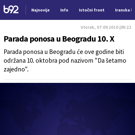
Najnovije
Info
Istočni front
Iranska kr
Nova vest
Utorak, 07.09.2010.
00:22
Parada ponosa u Beogradu 10. X
Parada ponosa u Beogradu će ove godine biti
održana 10. oktobra pod nazivom "Da šetamo
zajedno".