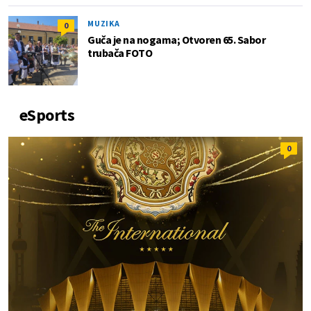
MUZIKA
0
Guča je na nogama; Otvoren 65. Sabor
trubača FOTO
eSports
0