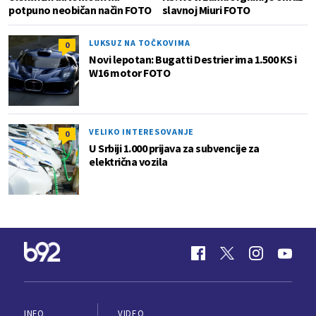
potpuno neobičan način FOTO
slavnoj Miuri FOTO
LUKSUZ NA TOČKOVIMA
0
Novi lepotan: Bugatti Destrier ima 1.500 KS i
W16 motor FOTO
VELIKO INTERESOVANJE
0
U Srbiji 1.000 prijava za subvencije za
električna vozila
INFO
VIDEO