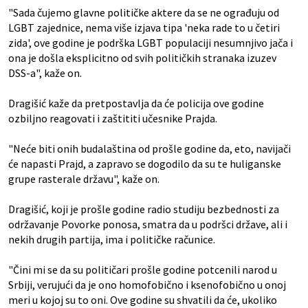
"Sada čujemo glavne političke aktere da se ne ograđuju od
LGBT zajednice, nema više izjava tipa 'neka rade to u četiri
zida', ove godine je podrška LGBT populaciji nesumnjivo jača i
ona je došla eksplicitno od svih političkih stranaka izuzev
DSS-a", kaže on.
Dragišić kaže da pretpostavlja da će policija ove godine
ozbiljno reagovati i zaštititi učesnike Prajda.
"Neće biti onih budalaština od prošle godine da, eto, navijači
će napasti Prajd, a zapravo se dogodilo da su te huliganske
grupe rasterale državu", kaže on.
Dragišić, koji je prošle godine radio studiju bezbednosti za
održavanje Povorke ponosa, smatra da u podršci države, ali i
nekih drugih partija, ima i političke računice.
"Čini mi se da su političari prošle godine potcenili narod u
Srbiji, verujući da je ono homofobično i ksenofobično u onoj
meri u kojoj su to oni. Ove godine su shvatili da će, ukoliko