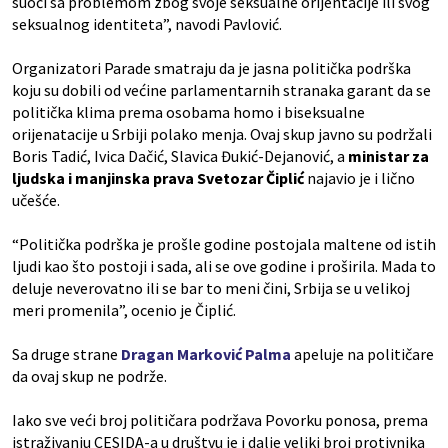
suoči sa problemom zbog svoje seksualne orijentacije ili svog
seksualnog identiteta”, navodi Pavlović.
Organizatori Parade smatraju da je jasna politička podrška
koju su dobili od većine parlamentarnih stranaka garant da se
politička klima prema osobama homo i biseksualne
orijenatacije u Srbiji polako menja. Ovaj skup javno su podržali
Boris Tadić, Ivica Dačić, Slavica Đukić-Dejanović, a
ministar za
ljudska i manjinska prava Svetozar Čiplić
najavio je i lično
učešće.
“Politička podrška je prošle godine postojala maltene od istih
ljudi kao što postoji i sada, ali se ove godine i proširila. Mada to
deluje neverovatno ili se bar to meni čini, Srbija se u velikoj
meri promenila”, ocenio je Čiplić.
Sa druge strane
Dragan Marković Palma
apeluje na političare
da ovaj skup ne podrže.
Iako sve veći broj političara podržava Povorku ponosa, prema
istraživanju CESIDA-a u društvu je i dalje veliki broj protivnika