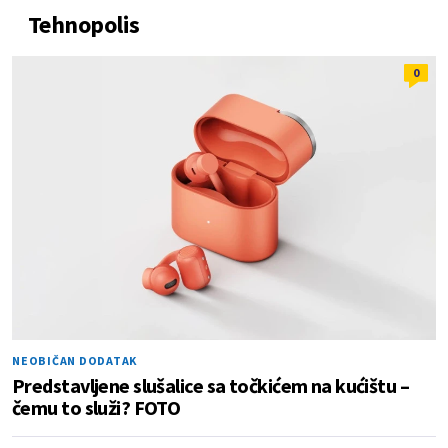
Tehnopolis
0
NEOBIČAN DODATAK
Predstavljene slušalice sa točkićem na kućištu –
čemu to služi? FOTO