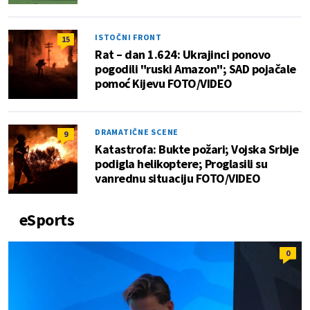
ISTOČNI FRONT
15
Rat – dan 1.624: Ukrajinci ponovo
pogodili "ruski Amazon"; SAD pojačale
pomoć Kijevu FOTO/VIDEO
DRAMATIČNE SCENE
9
Katastrofa: Bukte požari; Vojska Srbije
podigla helikoptere; Proglasili su
vanrednu situaciju FOTO/VIDEO
eSports
0