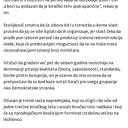
izbori su pokazali da je biračko telo ipak apatično", rekao je
on.
Stoiljković smatra da će izbora biti u trenutku u kome vlast
proceni da joj se više isplati da ih organizuje, jer vlast čeka da
prođe pun izborni period i da predstoji izvesna rekonstrukcija
vlade, koja će predstavljati mogućnost da se na mala vrata
racionalizacijom smanji broj ministara.
Ističući da građani već pet do sedam godina insistiraju na
dominaciji pitanja kvaliteta života, zaposlenosti, standarda,
borbe protiv korupcije, on je ocenio da ima osnova da se
pretpostavi da su kod kuće ostali birači pre svega grupacije
oko Demokratske stranka.
Očuvan je trend rasta naprednjaka, koji su stigli i do više od
jedne trećine biračkog tela i usisali biračko telo radikala i koji
će sa narodnjačkom koalicijom formirati stabilnu većinu na
Voždovcu.