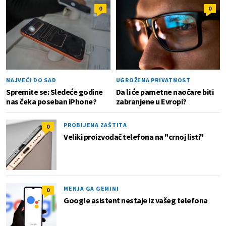
0
0
NAJVEĆI DO SAD
UGROŽENA PRIVATNOST
Spremite se: Sledeće godine
Da li će pametne naočare biti
nas čeka poseban iPhone?
zabranjene u Evropi?
PROBIJENA ZAŠTITA
0
Veliki proizvođač telefona na "crnoj listi"
MENJA GA GEMINI
0
Google asistent nestaje iz vašeg telefona