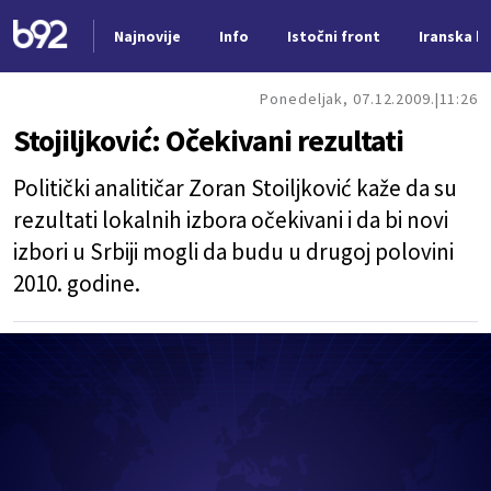
Najnovije
Info
Istočni front
Iranska kr
Nova vest
Ponedeljak, 07.12.2009.
11:26
Stojiljković: Očekivani rezultati
Politički analitičar Zoran Stoiljković kaže da su
rezultati lokalnih izbora očekivani i da bi novi
izbori u Srbiji mogli da budu u drugoj polovini
2010. godine.