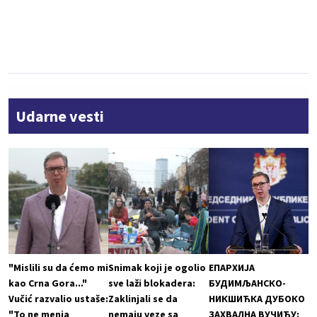
Udarne vesti
"Mislili su da ćemo mi
Snimak koji je ogolio
ЕПАРХИЈА
kao Crna Gora..."
sve laži blokadera:
БУДИМЉАНСКО-
Vučić razvalio ustaše:
Zaklinjali se da
НИКШИЋКА ДУБОКО
"To ne menja
nemaju veze sa
ЗАХВАЛНА ВУЧИЋУ: