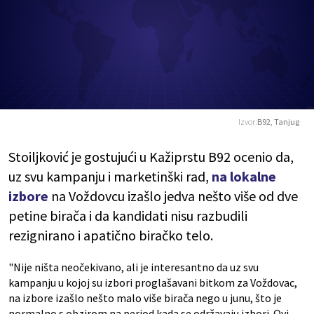
Izvor:
B92, Tanjug
Stoiljković je gostujući u Kažiprstu B92 ocenio da,
uz svu kampanju i marketinški rad,
na lokalne
izbore
na Voždovcu izašlo jedva nešto više od dve
petine birača i da kandidati nisu razbudili
rezignirano i apatično biračko telo.
"Nije ništa neočekivano, ali je interesantno da uz svu
kampanju u kojoj su izbori proglašavani bitkom za Voždovac,
na izbore izašlo nešto malo više birača nego u junu, što je
normalno s obzirom na period kada se održavaju izbori. Ovi