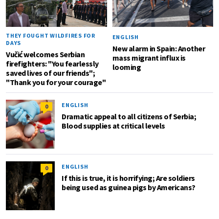
THEY FOUGHT WILDFIRES FOR
ENGLISH
DAYS
New alarm in Spain: Another
Vučić welcomes Serbian
mass migrant influx is
firefighters: "You fearlessly
looming
saved lives of our friends";
"Thank you for your courage"
ENGLISH
0
Dramatic appeal to all citizens of Serbia;
Blood supplies at critical levels
ENGLISH
0
If this is true, it is horrifying; Are soldiers
being used as guinea pigs by Americans?