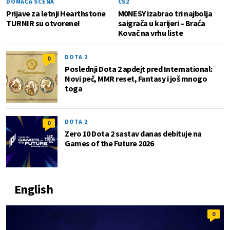
DOMAĆA SCENA
CS2
Prijave za letnji Hearthstone
M0NESY izabrao tri najbolja
TURNIR su otvorene!
saigrača u karijeri – Braća
Kovač na vrhu liste
DOTA 2
0
Poslednji Dota 2 apdejt pred International:
Novi peč, MMR reset, Fantasy i još mnogo
toga
DOTA 2
0
Zero 10 Dota 2 sastav danas debituje na
Games of the Future 2026
English
0