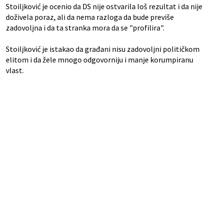
Stoiljković je ocenio da DS nije ostvarila loš rezultat i da nije
doživela poraz, ali da nema razloga da bude previše
zadovoljna i da ta stranka mora da se "profilira".
Stoiljković je istakao da građani nisu zadovoljni političkom
elitom i da žele mnogo odgovorniju i manje korumpiranu
vlast.