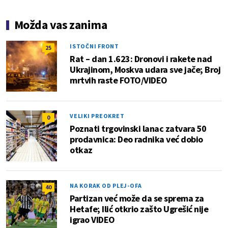
Možda vas zanima
ISTOČNI FRONT
25
Rat – dan 1.623: Dronovi i rakete nad
Ukrajinom, Moskva udara sve jače; Broj
mrtvih raste FOTO/VIDEO
VELIKI PREOKRET
0
Poznati trgovinski lanac zatvara 50
prodavnica: Deo radnika već dobio
otkaz
NA KORAK OD PLEJ-OFA
40
Partizan već može da se sprema za
Hetafe; Ilić otkrio zašto Ugrešić nije
igrao VIDEO