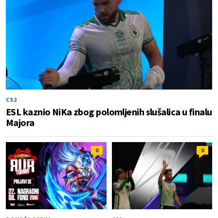
CS2
ESL kaznio NiKa zbog polomljenih slušalica u finalu
Majora
0
0