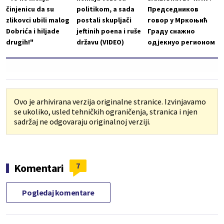
činjenicu da su
politikom, a sada
Председников
zlikovci ubili malog
postali skupljači
говор у Мркоњић
Dobrića i hiljade
jeftinih poena i ruše
Граду снажно
drugih!"
državu (VIDEO)
одјекнуо регионом
Ovo je arhivirana verzija originalne stranice. Izvinjavamo
se ukoliko, usled tehničkih ograničenja, stranica i njen
sadržaj ne odgovaraju originalnoj verziji.
7
Komentari
Pogledaj komentare