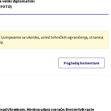
a veliki diplomatski
 (FOTO)
. Izvinjavamo se ukoliko, usled tehničkih ograničenja, stranica
ji.
Pogledaj komentare
e nad Ukrajinom, Moskva udara sve jače; Broj mrtvih raste