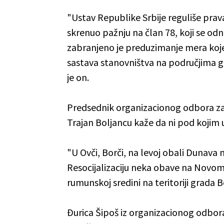
"Ustav Republike Srbije reguliše pra
skrenuo pažnju na član 78, koji se odno
zabranjeno je preduzimanje mera koj
sastava stanovništva na područjima gd
je on.
Predsednik organizacionog odbora za 
Trajan Boljancu kaže da ni pod kojim 
"U Ovči, Borči, na levoj obali Dunava 
Resocijalizaciju neka obave na Novom 
rumunskoj sredini na teritoriji grada 
Đurica Šipoš iz organizacionog odbora 