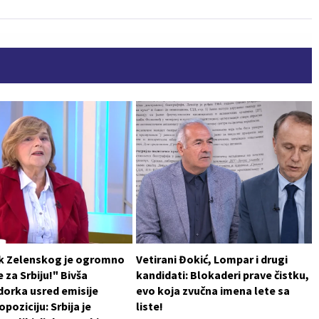
k Zelenskog je ogromno
Vetirani Đokić, Lompar i drugi
 za Srbiju!" Bivša
kandidati: Blokaderi prave čistku,
orka usred emisije
evo koja zvučna imena lete sa
poziciju: Srbija je
liste!