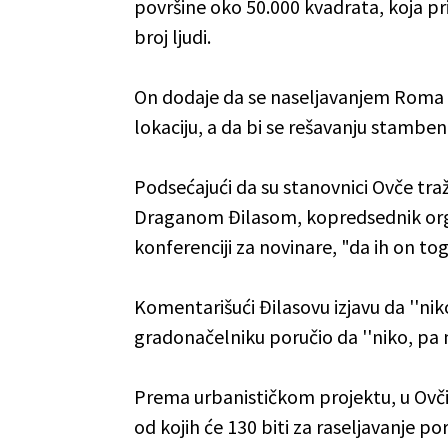
površine oko 50.000 kvadrata, koja pr
broj ljudi.
On dodaje da se naseljavanjem Roma
lokaciju, a da bi se rešavanju stambe
Podsećajući da su stanovnici Ovče tr
Draganom Đilasom, kopredsednik orga
konferenciji za novinare, "da ih on tog
Komentarišući Đilasovu izjavu da ''nik
gradonačelniku poručio da ''niko, pa n
Prema urbanističkom projektu, u Ovč
od kojih će 130 biti za raseljavanje p