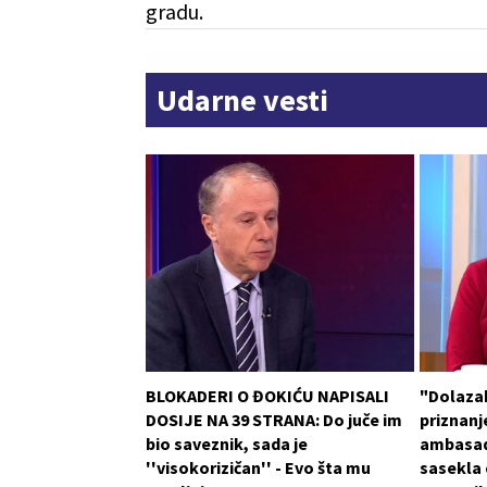
gradu.
Udarne vesti
BLOKADERI O ĐOKIĆU NAPISALI
"Dolaza
DOSIJE NA 39 STRANA: Do juče im
priznanje
bio saveznik, sada je
ambasad
''visokorizičan'' - Evo šta mu
sasekla o