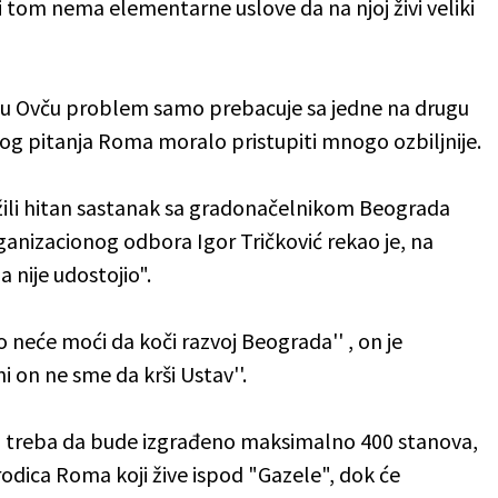
i tom nema elementarne uslove da na njoj živi veliki
 u Ovču problem samo prebacuje sa jedne na drugu
nog pitanja Roma moralo pristupiti mnogo ozbiljnije.
ažili hitan sastanak sa gradonačelnikom Beograda
nizacionog odbora Igor Tričković rekao je, na
a nije udostojio".
o neće moći da koči razvoj Beograda'' , on je
i on ne sme da krši Ustav''.
i treba da bude izgrađeno maksimalno 400 stanova,
orodica Roma koji žive ispod "Gazele", dok će