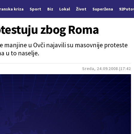
Iranska kriza
Sport
Biz
Lokal
Život
Superžena
92Puto
testuju zbog Roma
manjine u Ovči najavili su masovnije proteste
a u to naselje.
Sreda, 24.09.2008.
17:42