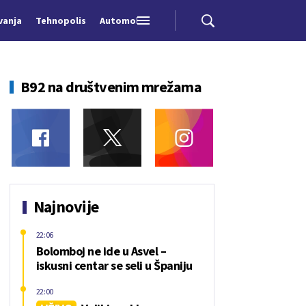
vanja
Tehnopolis
Automobili
B92 na društvenim mrežama
Najnovije
22:06
Bolomboj ne ide u Asvel –
iskusni centar se seli u Španiju
22:00