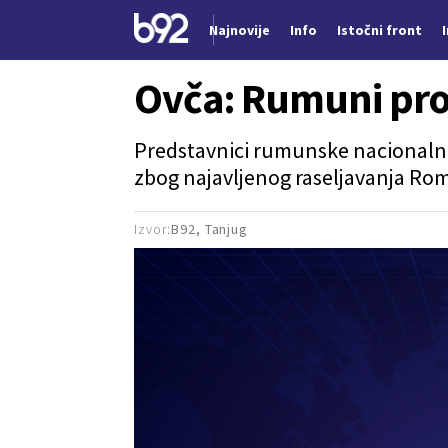
Najnovije
Info
Istočni front
Nova vest
Ovča: Rumuni pro
Predstavnici rumunske nacionalne 
zbog najavljenog raseljavanja Rom
Izvor:
B92, Tanjug