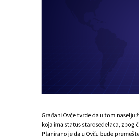
Građani Ovče tvrde da u tom naselju ž
koja ima status starosedelaca, zbog č
Planirano je da u Ovču bude premešten