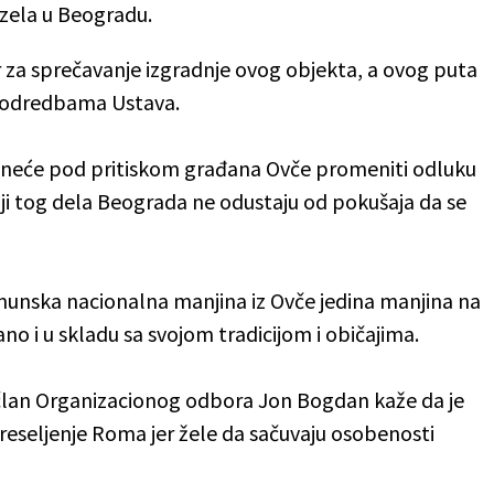
zela u Beogradu.
r za sprečavanje izgradnje ovog objekta, a ovog puta
u odredbama Ustava.
a neće pod pritiskom građana Ovče promeniti odluku
lji tog dela Beograda ne odustaju od pokušaja da se
umunska nacionalna manjina iz Ovče jedina manjina na
ano i u skladu sa svojom tradicijom i običajima.
, član Organizacionog odbora Jon Bogdan kaže da je
reseljenje Roma jer žele da sačuvaju osobenosti