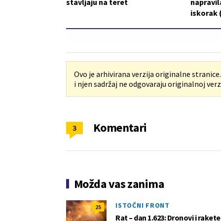
stavljaju na teret
napravil
iskorak
Ovo je arhivirana verzija originalne stranice
i njen sadržaj ne odgovaraju originalnoj verzi
Komentari
3
Možda vas zanima
ISTOČNI FRONT
25
Rat – dan 1.623: Dronovi i raket