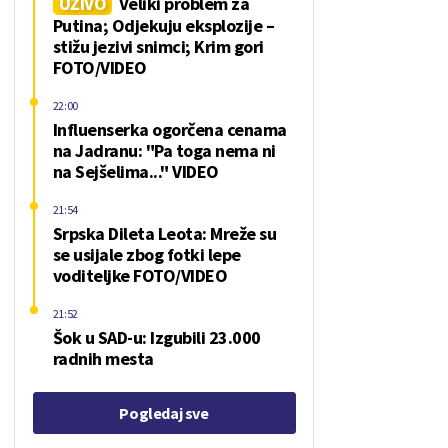
UŽIVO
Veliki problem za
Putina; Odjekuju eksplozije –
stižu jezivi snimci; Krim gori
FOTO/VIDEO
22:00
Influenserka ogorčena cenama
na Jadranu: "Pa toga nema ni
na Sejšelima..." VIDEO
21:54
Srpska Dileta Leota: Mreže su
se usijale zbog fotki lepe
voditeljke FOTO/VIDEO
21:52
Šok u SAD-u: Izgubili 23.000
radnih mesta
Pogledaj sve