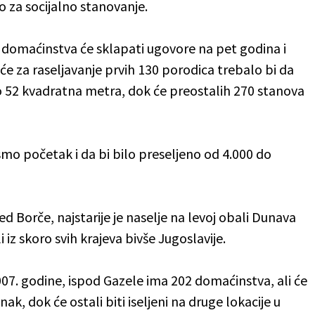
 za socijalno stanovanje.
 a domaćinstva će sklapati ugovore na pet godina i
će za raseljavanje prvih 130 porodica trebalo bi da
o 52 kvadratna metra, dok će preostalih 270 stanova
smo početak i da bi bilo preseljeno od 4.000 do
d Borče, najstarije je naselje na levoj obali Dunava
i iz skoro svih krajeva bivše Jugoslavije.
7. godine, ispod Gazele ima 202 domaćinstva, ali će
k, dok će ostali biti iseljeni na druge lokacije u